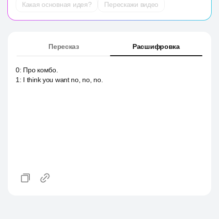
Какая основная идея?
Перескажи видео
Пересказ
Расшифровка
0
:
Про комбо.
1
:
I think you want no, no, no.