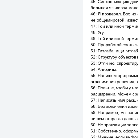
45
:
Синхронизацию докум
большая языковая моде
46
:
Я проверял. Вот, но
не общемировой, известн
47
:
Той или иной терми
48
:
Угу.
49
:
Той или иной терми
50
:
Проработай соответ
51
:
Гитлаба, ищи гитлаб
52
:
Структуру объектов
53
:
Отлично, спроектир
54
:
Алгоритм.
55
:
Напишем программны
ограничения решения, да
56
:
Повыше, чтобы у нас
расширении. Можем ср
57
:
Написать имя расши
58
:
Без включения изме
59
:
Например, мы поним
пишем отправка данных 
60
:
Не транзакции запи
61
:
Собственно, сформу
62
:
Мнение, если инфор