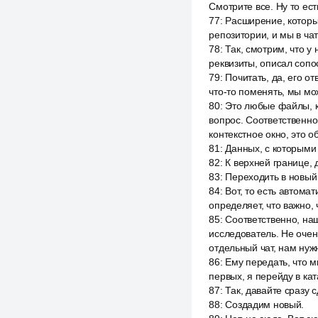
Смотрите все. Ну то ест
77
:
Расширение, которы
репозитории, и мы в чат
78
:
Так, смотрим, что у
реквизиты, описал сопо
79
:
Почитать, да, его о
что-то поменять, мы мо
80
:
Это любые файлы, ко
вопрос. Соответственно
контекстное окно, это о
81
:
Данных, с которыми
82
:
К верхней границе, 
83
:
Переходить в новый
84
:
Вот, то есть автома
определяет, что важно, 
85
:
Соответственно, наш
исследователь. Не очен
отдельный чат, нам нуж
86
:
Ему передать, что 
первых, я перейду в кат
87
:
Так, давайте сразу 
88
:
Создадим новый.