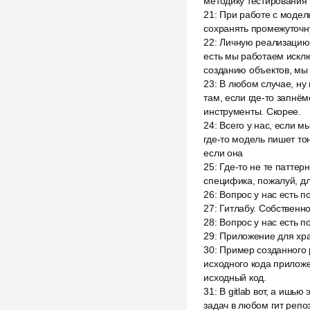
методику тестирования 
21
:
При работе с модел
сохранять промежуточн
22
:
Личную реализацию, 
есть мы работаем исклю
созданию объектов, мы
23
:
В любом случае, ну 
там, если где-то запнё
инструменты. Скорее.
24
:
Всего у нас, если м
где-то модель пишет то
если она
25
:
Где-то не те паттер
специфика, пожалуй, для
26
:
Вопрос у нас есть п
27
:
Гитлабу. Собственно
28
:
Вопрос у нас есть п
29
:
Приложение для хра
30
:
Пример созданного р
исходного кода приложе
исходный код.
31
:
В gitlab вот, а ишь
задач в любом гит репоз