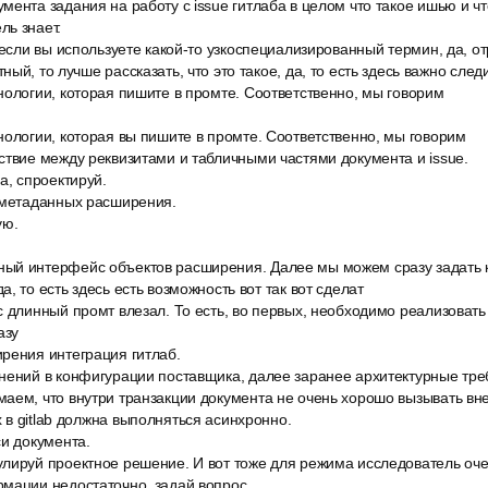
ента задания на работу с issue гитлаба в целом что такое ишью и чт
ль знает.
 если вы используете какой-то узкоспециализированный термин, да, от
ый, то лучше рассказать, что это такое, да, то есть здесь важно следи
нологии, которая пишите в промте. Соответственно, мы говорим
нологии, которая вы пишите в промте. Соответственно, мы говорим
ствие между реквизитами и табличными частями документа и issue.
а, спроектируй.
 метаданных расширения.
ую.
й интерфейс объектов расширения. Далее мы можем сразу задать к
, то есть здесь есть возможность вот так вот сделат
 длинный промт влезал. То есть, во первых, необходимо реализовать
азу
рения интеграция гитлаб.
нений в конфигурации поставщика, далее заранее архитектурные тре
аем, что внутри транзакции документа не очень хорошо вызывать вн
в gitlab должна выполняться асинхронно.
си документа.
лируй проектное решение. И вот тоже для режима исследователь оче
мации недостаточно, задай вопрос.