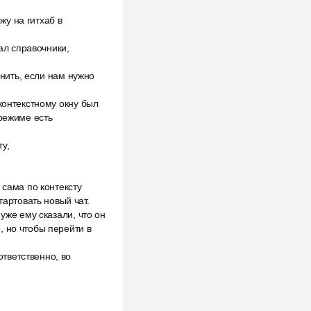
у на гитхаб в
сал справочники,
чнить, если нам нужно
контекстному окну был
 режиме есть
у,
 сама по контексту
тартовать новый чат.
уже ему сказали, что он
, но чтобы перейти в
тветственно, во