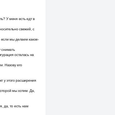
ть? У меня есть едт в
носительно свежий, с
ь если мы делаем какое-
у снимать
гурация осталась на
и. Назову его
кт у этого расширения
которой мы хотим. Да,
я, да, то есть нам