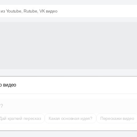
 из Youtube, Rutube, VK видео
о видео
т?
Дай краткий пересказ
Какая основная идея?
Перескажи видео