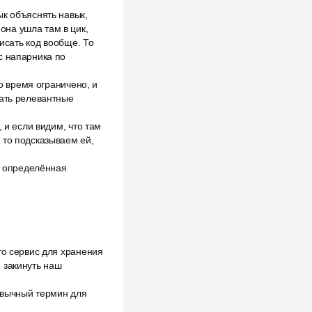
ык объяснять навык,
она ушла там в цик,
писать код вообще. То
с напарника по
то время ограничено, и
вать релевантные
 и если видим, что там
 то подсказываем ей,
ть определённая
то сервис для хранения
 закинуть наш
ривычный термин для