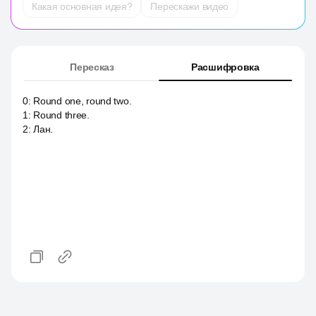
Какая основная идея?
Перескажи видео
Пересказ
Расшифровка
0
:
Round one, round two.
1
:
Round three.
2
:
Лан.