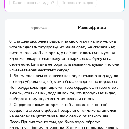
Какая основная идея?
Перескажи видео
Пересказ
Расшифровка
0
:
Эта девушка очень разозлила свою маму на пляже, она
хотела сделать татуировку, но мама сразу же сказала нет,
вместо того, чтобы спорить, у неё появилась очень умная
идея используя только воду, она нарисовала букву м на
своей ноге. Её мама не обратила внимания, думая, что она
исчезнет через несколько секунд.
1
:
Затем она насыпала песок на ногу и немного подождала,
но когда убрала его, её, мама была совершенно поражена.
Но прежде кому принадлежит твоё сердце, если твой ответ,
ангелы, ставь лайки, подпишись, те, кто пропускает видео,
выбирают тьму, поделись этим видео и оставь.
2
:
Сердечко в комментариях чтобы показать, что твоё
сердце на стороне добра. Поверь мне, миллионы ангелов
на небесах защитят тебя и твою семью от всякого зла.
Песок Прилип только там, где была вода, образуя
идеальную форму татуировки. Затем он продолжил делать