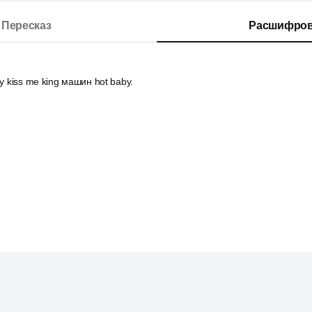
Пересказ
Расшифров
by kiss me king машин hot baby.