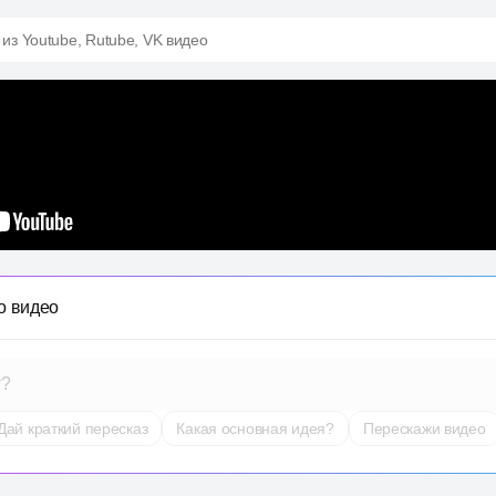
 из Youtube, Rutube, VK видео
о видео
т?
Дай краткий пересказ
Какая основная идея?
Перескажи видео