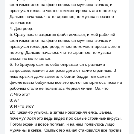
стол изменился на фоне появился мужчина в очках, и
прозвучал голос, и честно комментировать это я не хочу.
Дальше началось что-то странное, то музыка внезапно
включается.
4
:
Дестроер.
5
:
Сразу после закрытия файл исчезает, и мой рабочий
стол изменился на фоне появился мужчина в очках и
прозвучал голос дестроер, и честно комментировать это я
не хочу. Дальше началось что-то странное, то музыка
внезапно включается.
6
:
То браузер сам по себе открывается с разными
запросами, какие-то запросы делают такие странные. В
некоторых я даже заметил с бонзи бадди тем самым
фиолетовым бабуином все это долго повторялось, пока на
рабочем столе не появилась Чёрная линия. Ой, что
7
:
Что это?
8
:
А?
9
:
И что это?
10
:
Какая-то улыбка, а затем новогодняя ёлка. Зачем,
почему? Хотя это ведь видео про самые странные вирусы.
Потом экран и вовсе поплыл, и на нём появилось лицо
мужчины в кепке. Компьютер начал становился все против.