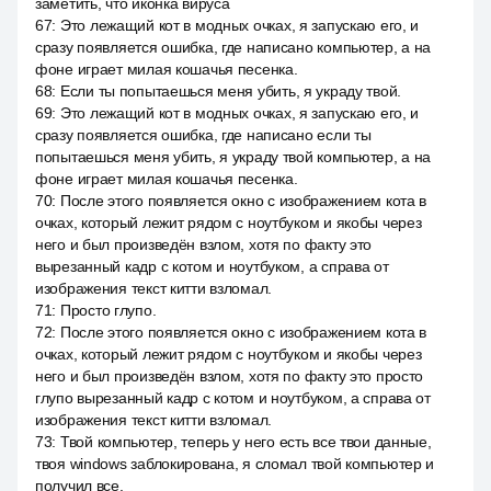
заметить, что иконка вируса
67
:
Это лежащий кот в модных очках, я запускаю его, и
сразу появляется ошибка, где написано компьютер, а на
фоне играет милая кошачья песенка.
68
:
Если ты попытаешься меня убить, я украду твой.
69
:
Это лежащий кот в модных очках, я запускаю его, и
сразу появляется ошибка, где написано если ты
попытаешься меня убить, я украду твой компьютер, а на
фоне играет милая кошачья песенка.
70
:
После этого появляется окно с изображением кота в
очках, который лежит рядом с ноутбуком и якобы через
него и был произведён взлом, хотя по факту это
вырезанный кадр с котом и ноутбуком, а справа от
изображения текст китти взломал.
71
:
Просто глупо.
72
:
После этого появляется окно с изображением кота в
очках, который лежит рядом с ноутбуком и якобы через
него и был произведён взлом, хотя по факту это просто
глупо вырезанный кадр с котом и ноутбуком, а справа от
изображения текст китти взломал.
73
:
Твой компьютер, теперь у него есть все твои данные,
твоя windows заблокирована, я сломал твой компьютер и
получил все.