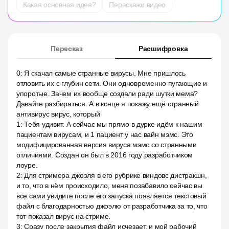
Какая основная идея?
Перескажи видео
Пересказ
Расшифровка
0
:
Я скачал самые странные вирусы. Мне пришлось
отловить их с глубин сети. Они одновременно пугающие и
упоротые. Зачем их вообще создали ради шутки мема?
Давайте разбираться. А в конце я покажу ещё странный
антивирус вирус, который
1
:
Тебя удивит. А сейчас мы прямо в дурке идём к нашим
пациентам вирусам, и 1 пациент у нас вайн мэмс. Это
модифицированная версия вируса мэмс со странными
отличиями. Создан он был в 2016 году разработчиком
лоуре.
2
:
Для стримера джоэля в его рубрике виндовс дистракшн,
и то, что в нём происходило, меня позабавило сейчас вы
все сами увидите после его запуска появляется текстовый
файл с благодарностью джоэлю от разработчика за то, что
тот показал вирус на стриме.
3
:
Сразу после закрытия файл исчезает, и мой рабочий