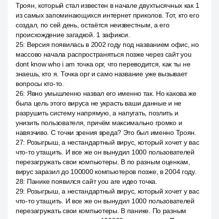
Троян, который стал известен в начале двухтысячных как 1
из самых запоминающихся интернет приколов. Тот, кто его
создал, по сей день, остаётся неизвестным, а его
происхождение загадкой. 1 зафикси.
25
:
Версия появилась в 2002 году под названием офис, но
массово начала распространяться позже через сайт you
dont know who i am точка орг, что переводится, как ты не
знаешь, кто я. Точка орг и само название уже вызывает
вопросы кто-то.
26
:
Явно умышленно назвал его именно так. Но какова же
была цель этого вируса не украсть ваши данные и не
разрушить систему напрямую, а напугать, позлить и
унизить пользователя, причём максимально громко и
навязчиво. С точки зрения вреда? Это был именно Троян.
27
:
Розыгрыш, а нестандартный вирус, который хочет у вас
что-то утащить. И все же он вынудил 1000 пользователей
перезагружать свои компьютеры. В по разным оценкам,
вирус заразил до 100000 компьютеров позже, в 2004 году.
28
:
Панике появился сайт you are идео точка.
29
:
Розыгрыш, а нестандартный вирус, который хочет у вас
что-то утащить. И все же он вынудил 1000 пользователей
перезагружать свои компьютеры. В панике. По разным