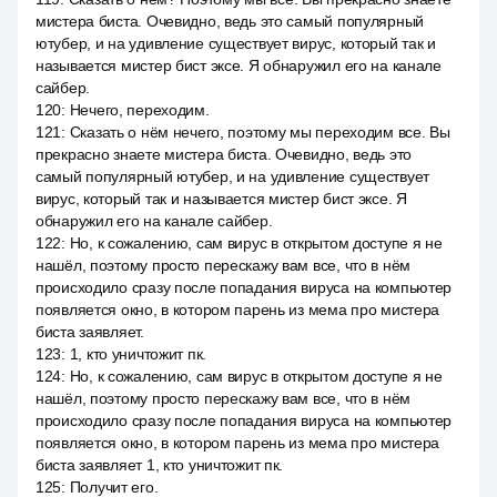
мистера биста. Очевидно, ведь это самый популярный
ютубер, и на удивление существует вирус, который так и
называется мистер бист эксе. Я обнаружил его на канале
сайбер.
120
:
Нечего, переходим.
121
:
Сказать о нём нечего, поэтому мы переходим все. Вы
прекрасно знаете мистера биста. Очевидно, ведь это
самый популярный ютубер, и на удивление существует
вирус, который так и называется мистер бист эксе. Я
обнаружил его на канале сайбер.
122
:
Но, к сожалению, сам вирус в открытом доступе я не
нашёл, поэтому просто перескажу вам все, что в нём
происходило сразу после попадания вируса на компьютер
появляется окно, в котором парень из мема про мистера
биста заявляет.
123
:
1, кто уничтожит пк.
124
:
Но, к сожалению, сам вирус в открытом доступе я не
нашёл, поэтому просто перескажу вам все, что в нём
происходило сразу после попадания вируса на компьютер
появляется окно, в котором парень из мема про мистера
биста заявляет 1, кто уничтожит пк.
125
:
Получит его.