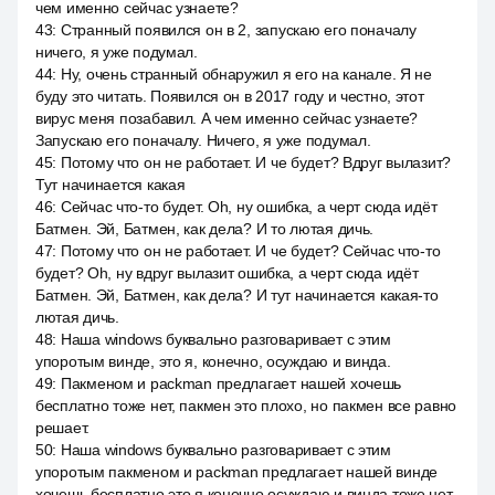
чем именно сейчас узнаете?
43
:
Странный появился он в 2, запускаю его поначалу
ничего, я уже подумал.
44
:
Ну, очень странный обнаружил я его на канале. Я не
буду это читать. Появился он в 2017 году и честно, этот
вирус меня позабавил. А чем именно сейчас узнаете?
Запускаю его поначалу. Ничего, я уже подумал.
45
:
Потому что он не работает. И че будет? Вдруг вылазит?
Тут начинается какая
46
:
Сейчас что-то будет. Oh, ну ошибка, а черт сюда идёт
Батмен. Эй, Батмен, как дела? И то лютая дичь.
47
:
Потому что он не работает. И че будет? Сейчас что-то
будет? Oh, ну вдруг вылазит ошибка, а черт сюда идёт
Батмен. Эй, Батмен, как дела? И тут начинается какая-то
лютая дичь.
48
:
Наша windows буквально разговаривает с этим
упоротым винде, это я, конечно, осуждаю и винда.
49
:
Пакменом и packman предлагает нашей хочешь
бесплатно тоже нет, пакмен это плохо, но пакмен все равно
решает.
50
:
Наша windows буквально разговаривает с этим
упоротым пакменом и packman предлагает нашей винде
хочешь бесплатно это я конечно осуждаю и винда тоже нет,