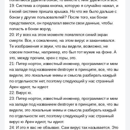
19
:
Система а справа кнопка, которую я случайно нажал, и
ii моей системе пришла крышка. Но что же было дальше с
бонзи у других пользователей? После того, как бонзи
представился, он предлагал ввести свои данные, чтобы
попасть в бонзи ворлд.
20
:
И у всех на этом моменте появлялся синий экран
смерти. Все, к сожалению, на этом вирус и заканчивался.
Те изображения и звуки, что вы видели, возможно, не
совсем понятны, например, кто был тот мужик на фоне. А
это, между прочим, хрен с горы, это.
21
:
Питер нортон, известный инженер, программист и мем
на западе под названием destroyer в принципе, все, что вы
видели, это локальные мемы и смысла разбирать каждый
по отдельности нет, поэтому следующий у нас странный
Арен идиот, ты идиот.
22
:
Вирус ю.
23
:
Питер нортон, известный инженер, программист и мем
на западе под названием destroyer в принципе, все, что вы
видели, это локальные мемы и смысла разбирать каждый
по отдельности нет, поэтому следующий у нас странный
вирус ю Арен идиот, ты идиот.
24
:
И это я вас не обзываю. Сам вирус так называется. Это