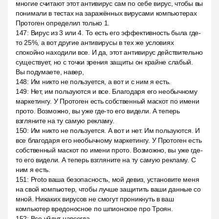
многие считают этот антивирус сам по себе вирус, чтобы вы
понимали в тестах на заражённых вирусами компьютерах
Протоген определил только 1.
147
:
Вирус из 3 или 4. То есть его эффективность была где-
то 25%, а вот другие антивирусы в тех же условиях
спокойно находили все. И да, этот антивирус действительно
существует, но с точки зрения защиты он крайне слабый.
Вы подумаете, навер,
148
:
Им никто не пользуется, а вот и с ним я есть.
149
:
Нет, им пользуются и все. Благодаря его необычному
маркетингу. У Протоген есть собственный маскот по имени
прото. Возможно, вы уже где-то его видели. А теперь
взгляните на ту самую рекламу.
150
:
Им никто не пользуется. А вот и нет. Им пользуются. И
все благодаря его необычному маркетингу. У Протоген есть
собственный маскот по имени прото. Возможно, вы уже где-
то его видели. А теперь взгляните на ту самую рекламу. С
ним я есть.
151
:
Proto ваша безопасность, мой девиз, установите меня
на свой компьютер, чтобы лучше защитить ваши данные со
мной. Никаких вирусов не смогут проникнуть в ваш
компьютер вредоносное по шпионское про Троян.
152
:
Все уйдут навсегда.