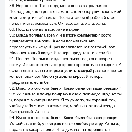
88
:
Нереально. Так что да, меня снова затроллил кот.
Последнее, что я решил нажать, это кнопку уничтожить мой
компьютер, и я её нажал. После этого мой рабочий стол
начал плыть, искажаться. Ой, все, хана, хана, хана.
89
:
Пошло поплыла все, хана нахрен.
90
:
Винда поплыла всему, и в итоге компьютер просто
превратился в кирпич. А если попытаться его
перезапустить, каждый раз появляется кот вот такой вот
Мило пугающий вирус. И теперь представьте, если бы
91
:
Пошло. Поплыла винда, поплыла все, хана нахрен
всему. И в итоге компьютер просто превратился в кирпич. А
если попытаться его перезапустить, каждый раз появляется
кот вот такой вот Мило пугающий вирус. И теперь
представьте, если бы
92
:
Вместо этого кота был я. Какая была бы ваша реакция?
93
:
Ух, сейчас я пойду поиграю в свою любимую игру. Ах ты
ж, паразит, в хакеры полез. Я то думала, ты хороший так,
чтобы у тебя этикет закончился, чтобы лоток твой всегда
был грязный. Ах ты ж.
94
:
Вместо этого кота был я. Какая была бы ваша реакция.
Ух, сейчас я пойду поиграю в свою любимую игру. Ах ты ж,
паразит, в хакеры полез. Я то думала, ты хороший так,