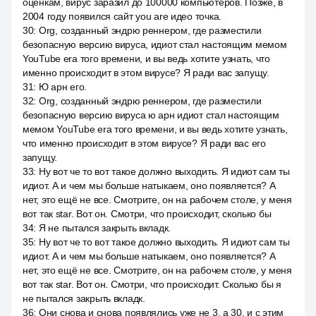
оценкам, вирус заразил до 100000 компьютеров. Позже, в
2004 году появился сайт you are идео точка.
30
:
Org, созданный эндрю реннером, где разместили
безопасную версию вируса, идиот стал настоящим мемом
YouTube era того времени, и вы ведь хотите узнать, что
именно происходит в этом вирусе? Я ради вас запущу.
31
:
Ю арн его.
32
:
Org, созданный эндрю реннером, где разместили
безопасную версию вируса ю арн идиот стал настоящим
мемом YouTube era того времени, и вы ведь хотите узнать,
что именно происходит в этом вирусе? Я ради вас его
запущу.
33
:
Ну вот че то вот такое должно выходить. Я идиот сам ты
идиот. А и чем мы больше натыкаем, оно появляется? А
нет, это ещё не все. Смотрите, он на рабочем столе, у меня
вот так star. Вот он. Смотри, что происходит, сколько бы
34
:
Я не пытался закрыть вкладк.
35
:
Ну вот че то вот такое должно выходить. Я идиот сам ты
идиот. А и чем мы больше натыкаем, оно появляется? А
нет, это ещё не все. Смотрите, он на рабочем столе, у меня
вот так star. Вот он. Смотри, что происходит. Сколько бы я
не пытался закрыть вкладк.
36
:
Они снова и снова появлялись уже не 3, а 30, и с этим