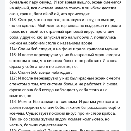
буквально пару секунд. И вот время вышло, экран сменился
на чёрный, вся система начала тонуть в ошибках десятки
окон, краши, баги ой ой ой, что происходит.
113
:
Смотри, что он сделал, хоть звука и нету, но смотри,
что он сделал. Мой компьютер снова не выдержал и просто
повис вот такой вот странный криповый вирус про спанч
боба у других, кто запускал его на windows 7, появлялись
иконки на рабочем столе с названием вроде.
114
:
Спанч боб следит, а на фоне играла криповая музыка.
115
:
И после перезагрузки у них был красный экран смерти
с текстом о том, что система больше не работает. И снова
фраза у себя этого я не заметил, но.
116
:
Спанч боб всегда наблюдает.
117
:
И после перезагрузки у них был красный экран смерти
с текстом о том, что система больше не работает. И снова
фраза спанч боб всегда наблюдает у себя этого я не
заметил, но.
118
:
Можно. Все зависит от системы. И раз мы уже все это
время говорили о спанч бобе, я хотел бы рассказать ещё о
кое-чем. Существует похожий вирус про мистера крабса.
Там он со своим жутким видом ломает компьютер, но
честно, больше существенного.
119
:
Сказать о нём? Поэтому мы все. Вы прекрасно знаете