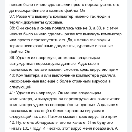
нельзя было ничего сделать или просто перезапустить его,
да несохранённые и важные файлы. Он
37
:
Разве что выкинуть компьютер именно так люди и
теряли документы курсовые.
38
:
Они снова и снова появлялись уже не 3, а 30, и с этим
нельзя было ничего сделать, разве что выкинуть компьютер
или просто перезапустить его. Да, именно так люди и
теряли несохранённые документы, курсовые и важные
файлы. Он
39
:
Удалял их напрямую, он мешал владельцам
вынужденная перезагрузка данные. А дальше я
познакомлю палате пакмен, смокинг, крек, вирус его прям
40
:
Компьютера и или выключение компьютера удаляла
несохранённые вас ещё с более странным вирусом в
следующей
41
:
Удалял их напрямую. Он мешал владельцам
компьютера, и вынужденная перезагрузка или выключение
компьютера удаляла несохранённые данные. А дальше я
познакомлю вас ещё с более странным вирусом в
следующей палате. Пакмен смокинг крек вирус. Его прям
42
:
Ну, очень обнаружил я его на канале. Я не буду это
читать 1017 году. И, честно, этот вирус меня позабавил. А