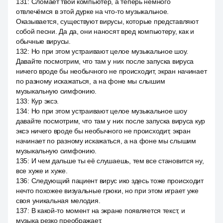
131
:
Сломает твой компьютер, а теперь немного
отвлечёмся в этой дурке на что-то музыкальное.
Оказывается, существуют вирусы, которые представляют
собой песни. Да да, они наносят вред компьютеру, как и
обычные вирусы.
132
:
Но при этом устраивают целое музыкальное шоу.
Давайте посмотрим, что там у них после запуска вируса
ничего вроде бы необычного не происходит, экран начинает
по разному искажаться, а на фоне мы слышим
музыкальную симфонию.
133
:
Кур эксэ.
134
:
Но при этом устраивают целое музыкальное шоу
давайте посмотрим, что там у них после запуска вируса кур
эксэ ничего вроде бы необычного не происходит, экран
начинает по разному искажаться, а на фоне мы слышим
музыкальную симфонию.
135
:
И чем дальше ты её слушаешь, тем все становится ну,
все хуже и хуже.
136
:
Следующий пациент вирус ико здесь тоже происходит
нечто похожее визуальные грюки, но при этом играет уже
своя уникальная мелодия.
137
:
В какой-то момент на экране появляется текст, и
музыка резко преображает.