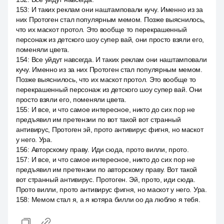
153
:
И таких реклам они наштамповали кучу. Именно из за
них Протоген стал популярным мемом. Позже выяснилось,
что их маскот протол. Это вообще то перекрашенный
персонаж из детского шоу супер вай, они просто взяли его,
поменяли цвета.
154
:
Все уйдут навсегда. И таких реклам они наштамповали
кучу. Именно из за них Протоген стал популярным мемом.
Позже выяснилось, что их маскот протол. Это вообще то
перекрашенный персонаж из детского шоу супер вай. Они
просто взяли его, поменяли цвета.
155
:
И все, и что самое интересное, никто до сих пор не
предъявил им претензии по вот такой вот странный
антивирус, Протоген эй, прото антивирус фигня, но маскот
у него. Ура.
156
:
Авторскому праву. Иди сюда, прото вилли, прото.
157
:
И все, и что самое интересное, никто до сих пор не
предъявил им претензии по авторскому праву. Вот такой
вот странный антивирус. Протоген. Эй, прото, иди сюда.
Прото вилли, прото антивирус фигня, но маскот у него. Ура.
158
:
Мемом стал я, а я котяра билли оо да люблю я тебя.