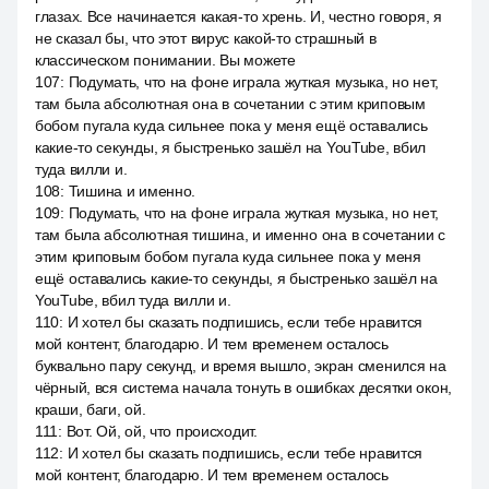
глазах. Все начинается какая-то хрень. И, честно говоря, я
не сказал бы, что этот вирус какой-то страшный в
классическом понимании. Вы можете
107
:
Подумать, что на фоне играла жуткая музыка, но нет,
там была абсолютная она в сочетании с этим криповым
бобом пугала куда сильнее пока у меня ещё оставались
какие-то секунды, я быстренько зашёл на YouTube, вбил
туда вилли и.
108
:
Тишина и именно.
109
:
Подумать, что на фоне играла жуткая музыка, но нет,
там была абсолютная тишина, и именно она в сочетании с
этим криповым бобом пугала куда сильнее пока у меня
ещё оставались какие-то секунды, я быстренько зашёл на
YouTube, вбил туда вилли и.
110
:
И хотел бы сказать подпишись, если тебе нравится
мой контент, благодарю. И тем временем осталось
буквально пару секунд, и время вышло, экран сменился на
чёрный, вся система начала тонуть в ошибках десятки окон,
краши, баги, ой.
111
:
Вот. Ой, ой, что происходит.
112
:
И хотел бы сказать подпишись, если тебе нравится
мой контент, благодарю. И тем временем осталось