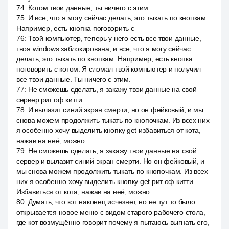
74
:
Котом твои данные, ты ничего с этим
75
:
И все, что я могу сейчас делать, это тыкать по кнопкам.
Например, есть кнопка поговорить с
76
:
Твой компьютер, теперь у него есть все твои данные,
твоя windows заблокирована, и все, что я могу сейчас
делать, это тыкать по кнопкам. Например, есть кнопка
поговорить с котом. Я сломал твой компьютер и получил
все твои данные. Ты ничего с этим.
77
:
Не сможешь сделать, я закажу твои данные на свой
сервер рит оф китти.
78
:
И вылазит синий экран смерти, но он фейковый, и мы
снова можем продолжить тыкать по кнопочкам. Из всех них
я особенно хочу выделить кнопку get избавиться от кота,
нажав на неё, можно.
79
:
Не сможешь сделать, я закажу твои данные на свой
сервер и вылазит синий экран смерти. Но он фейковый, и
мы снова можем продолжить тыкать по кнопочкам. Из всех
них я особенно хочу выделить кнопку get рит оф китти.
Избавиться от кота, нажав на неё, можно.
80
:
Думать, что кот наконец исчезнет, но не тут то было
открывается новое меню с видом старого рабочего стола,
где кот возмущённо говорит почему я пытаюсь выгнать его,