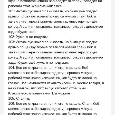
экране появилось спанч боб следит за тобой, попадая на
рабочий стол. Фон сменился все.
101
:
Антивирус начал паниковать, но было уже поздно
прямо по центру экрана появился жуткий спанч боб и
заявил, что через 2 минуты моему компьютеру придёт
конец. А если я попытаюсь, например, открыть диспетчер
задач будет ещё.
102
:
Хуже, я не подумал.
103
:
Антивирус начал паниковать, но было уже поздно
прямо по центру экрана появился жуткий спанч боб и
заявил, что через 2 минуты моему компьютеру придёт
конец. А если я попытаюсь, например, открыть диспетчер
задач будет ещё хуже, я не подумал.
104
:
Все же открыл его, но ничего не вышло. Боб
моментально заблокировал доступ, прошла минута,
рабочий стол начал искажаться, как будто ломался на
глазах. Все начинается какая-то хрень. И, честно говоря, я
не сказал бы, что этот вирус какой-то страшный.
Классическом понимании. Вы можете
105
:
Спанч в.
106
:
Все же открыл его, но ничего не вышло. Спанч боб
моментально заблокировал доступ, прошла минута,
рабочий стол начал искажаться, как будто ломался на