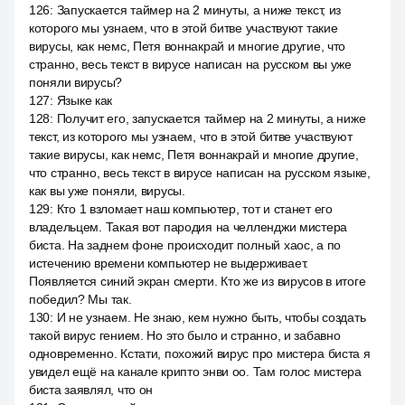
126
:
Запускается таймер на 2 минуты, а ниже текст, из
которого мы узнаем, что в этой битве участвуют такие
вирусы, как немс, Петя воннакрай и многие другие, что
странно, весь текст в вирусе написан на русском вы уже
поняли вирусы?
127
:
Языке как
128
:
Получит его, запускается таймер на 2 минуты, а ниже
текст, из которого мы узнаем, что в этой битве участвуют
такие вирусы, как немс, Петя воннакрай и многие другие,
что странно, весь текст в вирусе написан на русском языке,
как вы уже поняли, вирусы.
129
:
Кто 1 взломает наш компьютер, тот и станет его
владельцем. Такая вот пародия на челленджи мистера
биста. На заднем фоне происходит полный хаос, а по
истечению времени компьютер не выдерживает.
Появляется синий экран смерти. Кто же из вирусов в итоге
победил? Мы так.
130
:
И не узнаем. Не знаю, кем нужно быть, чтобы создать
такой вирус гением. Но это было и странно, и забавно
одновременно. Кстати, похожий вирус про мистера биста я
увидел ещё на канале крипто энви оо. Там голос мистера
биста заявлял, что он