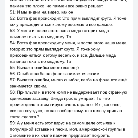
пакмен это плохо, но пакмен все равно решает.
51
:
И мы видим на видео, как он
52
:
Вотта фак происходит. Это прям выглядит круто. Я тоже
хочу присоединиться к этому веселью и все дальше.
53
:
У меня и после этого наша меда говорит, меда
начинает ехать по медному. Та
54
:
Вотта фак происходит у меня, и после этого наша меда
говорит, это прям выглядит круто. Я тоже хочу
присоединиться к этому веселью, и все. Дальше меда
начинает ехать по медному. Та
55
:
Вылазят ошибки много все ещё.
56
:
Ошибок пагба на фоне занимается своим
57
:
Вылазят ошибки, много ошибок, пагба на фоне все ещё
занимается своим.
58
:
Приплыли и в итоге комп не выдерживает под странную
кринжовые заставку. Винда просто умирает. То, что
происходило в этом вирусе очень странно. И я, конечно,
все это осуждаю, но как вообще кому-то в голову пришло
такое сделать?
59
:
А у меня есть этот вирус на самом деле отсылка к
популярной вставке из песни, мол, американской группы в
1 моменте в их клипе пакмен предлагает покурить.