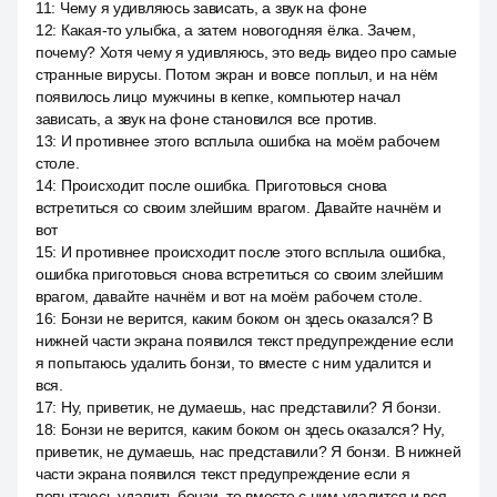
11
:
Чему я удивляюсь зависать, а звук на фоне
12
:
Какая-то улыбка, а затем новогодняя ёлка. Зачем,
почему? Хотя чему я удивляюсь, это ведь видео про самые
странные вирусы. Потом экран и вовсе поплыл, и на нём
появилось лицо мужчины в кепке, компьютер начал
зависать, а звук на фоне становился все против.
13
:
И противнее этого всплыла ошибка на моём рабочем
столе.
14
:
Происходит после ошибка. Приготовься снова
встретиться со своим злейшим врагом. Давайте начнём и
вот
15
:
И противнее происходит после этого всплыла ошибка,
ошибка приготовься снова встретиться со своим злейшим
врагом, давайте начнём и вот на моём рабочем столе.
16
:
Бонзи не верится, каким боком он здесь оказался? В
нижней части экрана появился текст предупреждение если
я попытаюсь удалить бонзи, то вместе с ним удалится и
вся.
17
:
Ну, приветик, не думаешь, нас представили? Я бонзи.
18
:
Бонзи не верится, каким боком он здесь оказался? Ну,
приветик, не думаешь, нас представили? Я бонзи. В нижней
части экрана появился текст предупреждение если я
попытаюсь удалить бонзи, то вместе с ним удалится и вся.