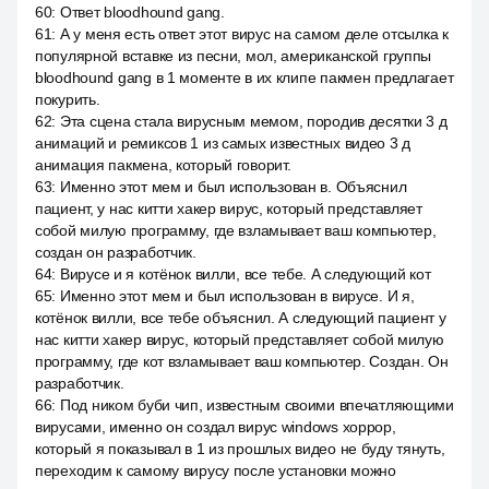
60
:
Ответ bloodhound gang.
61
:
А у меня есть ответ этот вирус на самом деле отсылка к
популярной вставке из песни, мол, американской группы
bloodhound gang в 1 моменте в их клипе пакмен предлагает
покурить.
62
:
Эта сцена стала вирусным мемом, породив десятки 3 д
анимаций и ремиксов 1 из самых известных видео 3 д
анимация пакмена, который говорит.
63
:
Именно этот мем и был использован в. Объяснил
пациент, у нас китти хакер вирус, который представляет
собой милую программу, где взламывает ваш компьютер,
создан он разработчик.
64
:
Вирусе и я котёнок вилли, все тебе. А следующий кот
65
:
Именно этот мем и был использован в вирусе. И я,
котёнок вилли, все тебе объяснил. А следующий пациент у
нас китти хакер вирус, который представляет собой милую
программу, где кот взламывает ваш компьютер. Создан. Он
разработчик.
66
:
Под ником буби чип, известным своими впечатляющими
вирусами, именно он создал вирус windows хоррор,
который я показывал в 1 из прошлых видео не буду тянуть,
переходим к самому вирусу после установки можно