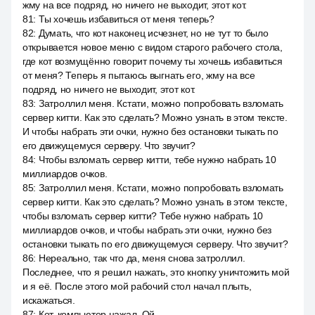
жму на все подряд, но ничего не выходит, этот кот.
81
:
Ты хочешь избавиться от меня теперь?
82
:
Думать, что кот наконец исчезнет, но не тут то было
открывается новое меню с видом старого рабочего стола,
где кот возмущённо говорит почему ты хочешь избавиться
от меня? Теперь я пытаюсь выгнать его, жму на все
подряд, но ничего не выходит, этот кот.
83
:
Затроллил меня. Кстати, можно попробовать взломать
сервер китти. Как это сделать? Можно узнать в этом тексте.
И чтобы набрать эти очки, нужно без остановки тыкать по
его движущемуся серверу. Что звучит?
84
:
Чтобы взломать сервер китти, тебе нужно набрать 10
миллиардов очков.
85
:
Затроллил меня. Кстати, можно попробовать взломать
сервер китти. Как это сделать? Можно узнать в этом тексте,
чтобы взломать сервер китти? Тебе нужно набрать 10
миллиардов очков, и чтобы набрать эти очки, нужно без
остановки тыкать по его движущемуся серверу. Что звучит?
86
:
Нереально, так что да, меня снова затроллил.
Последнее, что я решил нажать, это кнопку уничтожить мой
и я её. После этого мой рабочий стол начал плыть,
искажаться.
87
:
Кот, компьютер нажал. Ой.