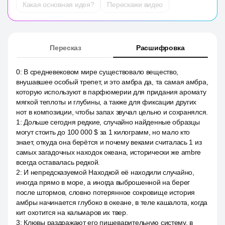
Какая основная идея?
Перескажи видео
Пересказ
Расшифровка
0
:
В средневековом мире существовало вещество,
внушавшее особый трепет, и это амбра да, та самая амбра,
которую используют в парфюмерии для придания аромату
мягкой теплоты и глубины, а также для фиксации других
нот в композиции, чтобы запах звучал цельно и сохранялся.
1
:
Дольше сегодня редкие, случайно найденные образцы
могут стоить до 100 000 $ за 1 килограмм, но мало кто
знает, откуда она берётся и почему веками считалась 1 из
самых загадочных находок океана, исторически же ambre
всегда оставалась редкой.
2
:
И непредсказуемой Находкой её находили случайно,
иногда прямо в море, а иногда выброшенной на берег
после штормов, словно потерянное сокровище история
амбры начинается глубоко в океане, в теле кашалота, когда
кит охотится на кальмаров их твер.
3
:
Клювы раздражают его пищеварительную систему, в