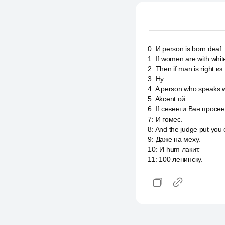
0
:
И person is born deaf.
1
:
If women are with whit
2
:
Then if man is right из.
3
:
Ну.
4
:
A person who speaks wi
5
:
Akcent ой.
6
:
If севенти Ван просен
7
:
И гомес.
8
:
And the judge put you 
9
:
Даже на меху.
10
:
И hum лакит.
11
:
100 ленинску.