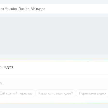
 из Youtube, Rutube, VK видео
о видео
т?
Дай краткий пересказ
Какая основная идея?
Перескажи видео