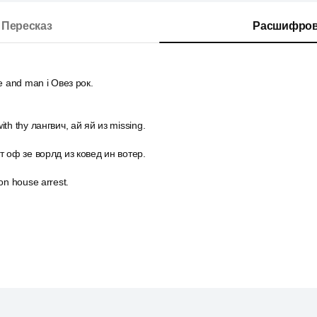
Пересказ
Расшифров
e and man i Овез рок.
th thy лангвич, ай яй из missing.
т оф зе ворлд из ковед ин вотер.
on house arrest.