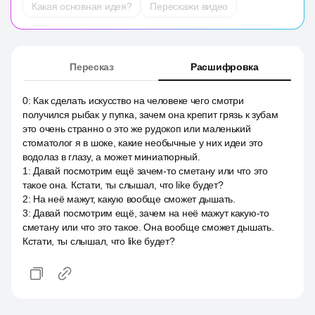
Какая основная идея?
Перескажи видео
Пересказ
Расшифровка
0
:
Как сделать искусство на человеке чего смотри
получился рыбак у пупка, зачем она крепит грязь к зубам
это очень странно o это же рудокоп или маленький
стоматолог я в шоке, какие необычные у них идеи это
водолаз в глазу, а может миниатюрный.
1
:
Давай посмотрим ещё зачем-то сметану или что это
такое она. Кстати, ты слышал, что like будет?
2
:
На неё мажут, какую вообще сможет дышать.
3
:
Давай посмотрим ещё, зачем на неё мажут какую-то
сметану или что это такое. Она вообще сможет дышать.
Кстати, ты слышал, что like будет?