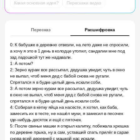
Какая основная идея?
Перескажи видео
Пересказ
Расшифровка
0
:
К бабушке в деревню отвезли, на лето даже не спросили,
а хочу я это в 1 день в колодце утопил, сандалии мне под
зад ладошкой тут же надавали.
1
:
А потом?
2
:
Зерно курам все рассыпал, дедушка увидит, чуть в окно
не выпал, чтоб меня дед с бабой снова не ругали.
Спрятался я в будке целый день искали соби.
3
:
А потом зерно курам все рассыпал, дедушка увидит, чуть
в окно не выпал, чтоб меня дед с бабой снова не ругали,
спрятался я в будке целый день искали соби.
4
:
Собирая в кепку яйца на насесте, я хотел, как баба,
замесить их в тесте, не нашёл муки, я замесил в песочек
где-нибудь десяток и ещё с пяточек.
5
:
После свиньи машки я открыл калитку, побежала хрюшка
по деревне прыка, ну а сам, уставший спать прилёг в сарае
снова всей деревней с машкой нас искали.