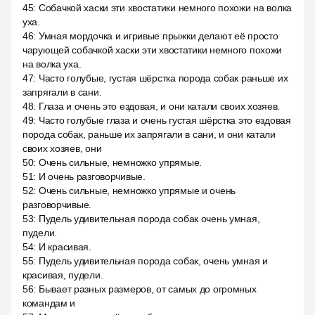
45
:
Собачкой хаски эти хвостатики немного похожи на волка
уха.
46
:
Умная мордочка и игривые прыжки делают её просто
чарующей собачкой хаски эти хвостатики немного похожи
на волка уха.
47
:
Часто голубые, густая шёрстка порода собак раньше их
запрягали в сани.
48
:
Глаза и очень это ездовая, и они катали своих хозяев.
49
:
Часто голубые глаза и очень густая шёрстка это ездовая
порода собак, раньше их запрягали в сани, и они катали
своих хозяев, они
50
:
Очень сильные, немножко упрямые.
51
:
И очень разговорчивые.
52
:
Очень сильные, немножко упрямые и очень
разговорчивые.
53
:
Пудель удивительная порода собак очень умная,
пудели.
54
:
И красивая.
55
:
Пудель удивительная порода собак, очень умная и
красивая, пудели.
56
:
Бывает разных размеров, от самых до огромных
командам и