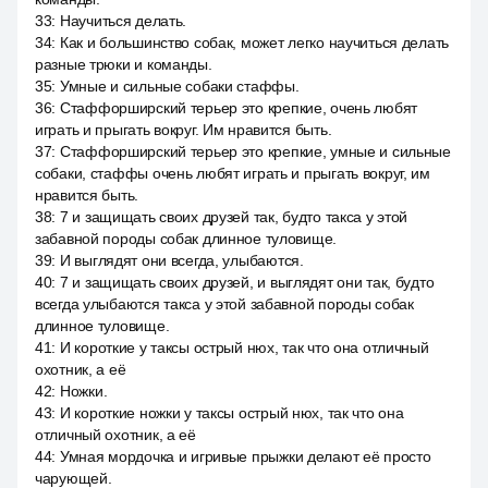
33
:
Научиться делать.
34
:
Как и большинство собак, может легко научиться делать
разные трюки и команды.
35
:
Умные и сильные собаки стаффы.
36
:
Стаффорширский терьер это крепкие, очень любят
играть и прыгать вокруг. Им нравится быть.
37
:
Стаффорширский терьер это крепкие, умные и сильные
собаки, стаффы очень любят играть и прыгать вокруг, им
нравится быть.
38
:
7 и защищать своих друзей так, будто такса у этой
забавной породы собак длинное туловище.
39
:
И выглядят они всегда, улыбаются.
40
:
7 и защищать своих друзей, и выглядят они так, будто
всегда улыбаются такса у этой забавной породы собак
длинное туловище.
41
:
И короткие у таксы острый нюх, так что она отличный
охотник, а её
42
:
Ножки.
43
:
И короткие ножки у таксы острый нюх, так что она
отличный охотник, а её
44
:
Умная мордочка и игривые прыжки делают её просто
чарующей.