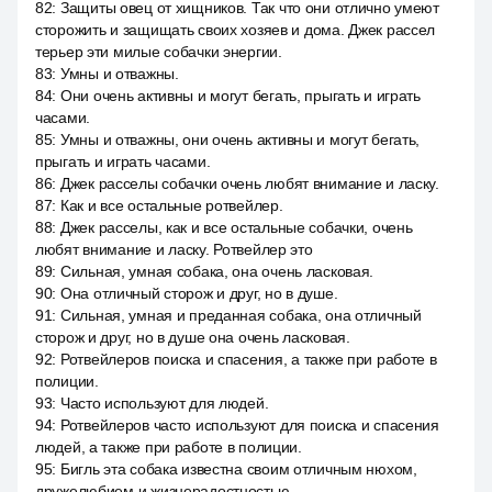
82
:
Защиты овец от хищников. Так что они отлично умеют
сторожить и защищать своих хозяев и дома. Джек рассел
терьер эти милые собачки энергии.
83
:
Умны и отважны.
84
:
Они очень активны и могут бегать, прыгать и играть
часами.
85
:
Умны и отважны, они очень активны и могут бегать,
прыгать и играть часами.
86
:
Джек расселы собачки очень любят внимание и ласку.
87
:
Как и все остальные ротвейлер.
88
:
Джек расселы, как и все остальные собачки, очень
любят внимание и ласку. Ротвейлер это
89
:
Сильная, умная собака, она очень ласковая.
90
:
Она отличный сторож и друг, но в душе.
91
:
Сильная, умная и преданная собака, она отличный
сторож и друг, но в душе она очень ласковая.
92
:
Ротвейлеров поиска и спасения, а также при работе в
полиции.
93
:
Часто используют для людей.
94
:
Ротвейлеров часто используют для поиска и спасения
людей, а также при работе в полиции.
95
:
Бигль эта собака известна своим отличным нюхом,
дружелюбием и жизнерадостностью.