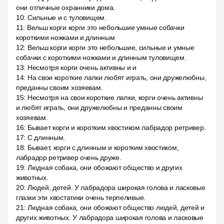
они отличные охранники дома.
10
:
Сильные и с туловищем.
11
:
Вельш корги корги это небольшие умные собачки
короткими ножками и длинным
12
:
Вельш корги корги это небольшие, сильные и умные
собачки с короткими ножками и длинным туловищем.
13
:
Несмотря корги очень активны и и
14
:
На свои короткие лапки любят играть, они дружелюбны,
преданны своим хозяевам.
15
:
Несмотря на свои короткие лапки, корги очень активны
и любят играть, они дружелюбны и преданны своим
хозяевам.
16
:
Бывает корги и коротким хвостиком лабрадор ретривер.
17
:
С длинным.
18
:
Бывает, корги с длинным и коротким хвостиком,
лабрадор ретривер очень друже.
19
:
Людная собака, они обожают общество и других
животных.
20
:
Людей, детей. У лабрадора широкая голова и ласковые
глазки эти хвостатики очень терпеливые.
21
:
Людная собака, они обожают общество людей, детей и
других животных. У лабрадора широкая голова и ласковые