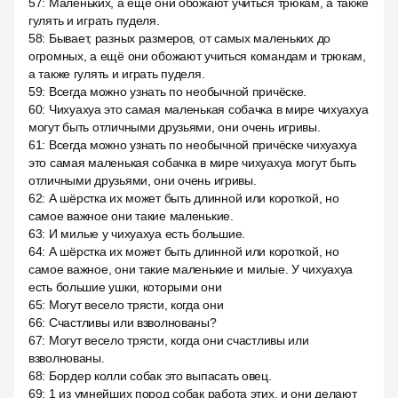
57
:
Маленьких, а ещё они обожают учиться трюкам, а также
гулять и играть пуделя.
58
:
Бывает, разных размеров, от самых маленьких до
огромных, а ещё они обожают учиться командам и трюкам,
а также гулять и играть пуделя.
59
:
Всегда можно узнать по необычной причёске.
60
:
Чихуахуа это самая маленькая собачка в мире чихуахуа
могут быть отличными друзьями, они очень игривы.
61
:
Всегда можно узнать по необычной причёске чихуахуа
это самая маленькая собачка в мире чихуахуа могут быть
отличными друзьями, они очень игривы.
62
:
А шёрстка их может быть длинной или короткой, но
самое важное они такие маленькие.
63
:
И милые у чихуахуа есть большие.
64
:
А шёрстка их может быть длинной или короткой, но
самое важное, они такие маленькие и милые. У чихуахуа
есть большие ушки, которыми они
65
:
Могут весело трясти, когда они
66
:
Счастливы или взволнованы?
67
:
Могут весело трясти, когда они счастливы или
взволнованы.
68
:
Бордер колли собак это выпасать овец.
69
:
1 из умнейших пород собак работа этих, и они делают