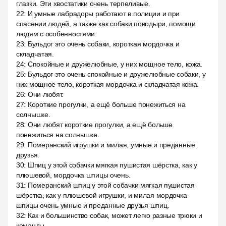
глазки. Эти хвостатики очень терпеливые.
22
:
И умные лабрадоры работают в полиции и при
спасении людей, а также как собаки поводыри, помощи
людям с особенностями.
23
:
Бульдог это очень собаки, короткая мордочка и
складчатая.
24
:
Спокойные и дружелюбные, у них мощное тело, кожа.
25
:
Бульдог это очень спокойные и дружелюбные собаки, у
них мощное тело, короткая мордочка и складчатая кожа.
26
:
Они любят.
27
:
Короткие прогулки, а ещё больше понежиться на
солнышке.
28
:
Они любят короткие прогулки, а ещё больше
понежиться на солнышке.
29
:
Померанский игрушки и милая, умные и преданные
друзья.
30
:
Шпиц у этой собачки мягкая пушистая шёрстка, как у
плюшевой, мордочка шпицы очень.
31
:
Померанский шпиц у этой собачки мягкая пушистая
шёрстка, как у плюшевой игрушки, и милая мордочка
шпицы очень умные и преданные друзья шпиц.
32
:
Как и большинство собак, может легко разные трюки и
команды.