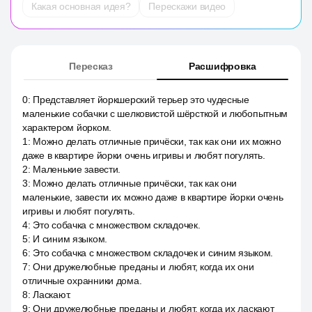
Какая основная идея?
Перескажи видео
Пересказ
Расшифровка
0
:
Представляет йоркшерский терьер это чудесные
маленькие собачки с шелковистой шёрсткой и любопытным
характером йорком.
1
:
Можно делать отличные причёски, так как они их можно
даже в квартире йорки очень игривы и любят погулять.
2
:
Маленькие завести.
3
:
Можно делать отличные причёски, так как они
маленькие, завести их можно даже в квартире йорки очень
игривы и любят погулять.
4
:
Это собачка с множеством складочек.
5
:
И синим языком.
6
:
Это собачка с множеством складочек и синим языком.
7
:
Они дружелюбные преданы и любят, когда их они
отличные охранники дома.
8
:
Ласкают.
9
:
Они дружелюбные преданы и любят, когда их ласкают