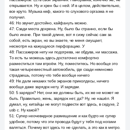
открывается. Ну и хрен бы с ней. И в целом, действительно,
все круто. Музыка кеф, какого-то слухового оргазма я не
получил.
46
:
Но звучит достойно, кайфануть можно.
47
:
Сзади места дохрена. Ну, было бы странно, если бы
было иначе. При такой длине, вот я сижу сейчас сам за
собой, есть экран, но вы знаете, че меня смущает,
несмотря на кажущуюся перфорацию. У
48
:
Пассажиров нету ни подогрева, ни обдува, ни массажа.
То есть ты можешь здесь достаточно комфортно
разместиться там втроём. Ну, поместитесь. Но вообще это
такая четырехместный автомобиль, где сзади немножко
страдаешь, потому что тебе вообще ничего
49
:
Не дали никаких тебе экранов приколдесы, ничего
вообще даже зарядок нету. И зарядки.
50
:
5 зарядок? Нет, они же должны быть, их же не может не
быть. Правильно, жень, зарядок нет, да? Ну, не нашёл. Я
думал, ну, китайцы не могут подвести вот здесь, в седухе, 2
usb c. Ну какой?
51
:
Супер неочевидное размещение и как будто не супер
удобное, потому что эти провода будут у тебя под ногами
валяться. Почему вот здесь то не сделать, а это как в метро.