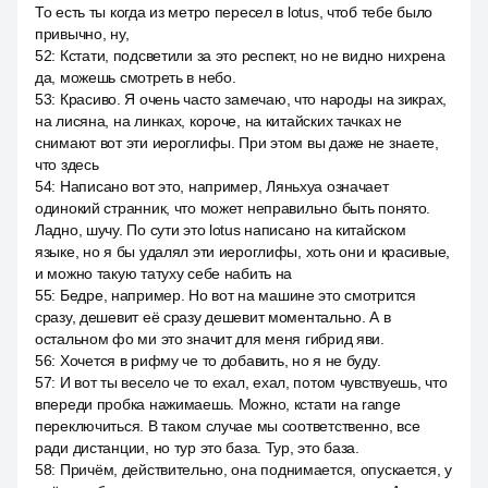
То есть ты когда из метро пересел в lotus, чтоб тебе было
привычно, ну,
52
:
Кстати, подсветили за это респект, но не видно нихрена
да, можешь смотреть в небо.
53
:
Красиво. Я очень часто замечаю, что народы на зикрах,
на лисяна, на линках, короче, на китайских тачках не
снимают вот эти иероглифы. При этом вы даже не знаете,
что здесь
54
:
Написано вот это, например, Ляньхуа означает
одинокий странник, что может неправильно быть понято.
Ладно, шучу. По сути это lotus написано на китайском
языке, но я бы удалял эти иероглифы, хоть они и красивые,
и можно такую татуху себе набить на
55
:
Бедре, например. Но вот на машине это смотрится
сразу, дешевит её сразу дешевит моментально. А в
остальном фо ми это значит для меня гибрид яви.
56
:
Хочется в рифму че то добавить, но я не буду.
57
:
И вот ты весело че то ехал, ехал, потом чувствуешь, что
впереди пробка нажимаешь. Можно, кстати на range
переключиться. В таком случае мы соответственно, все
ради дистанции, но тур это база. Тур, это база.
58
:
Причём, действительно, она поднимается, опускается, у