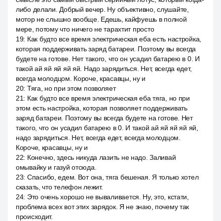
либо делали. Добрый вечер. Ну объективно, слушайте,
мотор не слышно вообще. Едешь, кайфуешь в полной
мере, потому что ничего не тарахтит просто
19
:
Как будто все время электрическая еба есть настройка,
которая поддерживать заряд батареи. Поэтому вы всегда
будете на готове. Нет такого, что он усадил батарею в 0. И
такой ай яй яй яй яй. Надо зарядиться. Нет, всегда едет,
всегда молодцом. Короче, красавцы, ну и
20
:
Тяга, но при этом позволяет
21
:
Как будто все время электрическая еба тяга, но при
этом есть настройка, которая позволяет поддерживать
заряд батареи. Поэтому вы всегда будете на готове. Нет
такого, что он усадил батарею в 0. И такой ай яй яй яй яй,
надо зарядиться. Нет, всегда едет, всегда молодцом.
Короче, красавцы, ну и
22
:
Конечно, здесь никуда лазить не надо. Заливай
омывайку и газуй отсюда.
23
:
Спасибо, едем. Вот она, тяга бешеная. Я только хотел
сказать, что телефон лежит.
24
:
Это очень хорошо не вываливается. Ну, это, кстати,
проблема всех вот этих зарядок. Я не знаю, почему так
происходит.