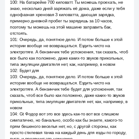
100
:
На батарейке 700 киловатт. Ты можешь проехать, не
знаю, несколько дней заряжать её дома, даже если у тебя
однофазная хреновая 3 киловатта, дающая зарядка,
примерно дневной пробег ты зарядишь за 10 часов,
поэтому ты можешь на этой машине заправить бак,
отстоять.
101
:
Очередь, да, понятное дело. И потом больше к этой
истории вообще не возвращаться. Ездить чисто на
электротяге. А бензинчик тебе успокоения, так сказать, чтоб
все было как положено, даже каких-то звуков прикольных,
типа эмуляции двигателя нет, как, например, в новом
102
:
Будет для
103
:
Очередь, да, понятное дело. И потом больше к этой
истории вообще не возвращаться. Ездить чисто на
электротяге. А бензинчик тебе будет для успокоения, так
сказать, чтоб все было как положено, даже каких-то звуков
прикольных, типа эмуляции двигателя нет, как, например, в
новом
104
:
Gt Фодор вот это все здесь как-то вот все слишком
симпатично, но банально, особо как бы знаете, какого-то
прям бешеного веселья нет, но, с другой стороны, как
просто стилевая тачка на каждый день для езды по городу,
пусть и прозвучит это немножко.