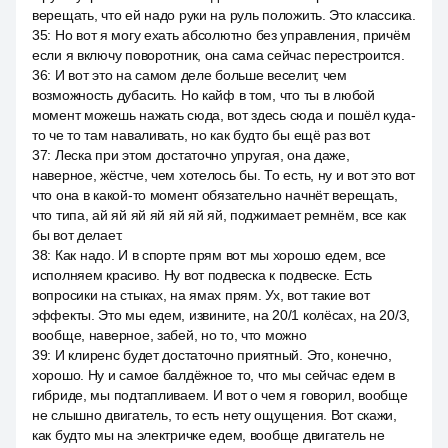
верещать, что ей надо руки на руль положить. Это классика.
35
:
Но вот я могу ехать абсолютно без управления, причём
если я включу поворотник, она сама сейчас перестроится.
36
:
И вот это на самом деле больше веселит, чем
возможность дубасить. Но кайф в том, что ты в любой
момент можешь нажать сюда, вот здесь сюда и пошёл куда-
то че то там наваливать, но как будто бы ещё раз вот.
37
:
Леска при этом достаточно упругая, она даже,
наверное, жёстче, чем хотелось бы. То есть, ну и вот это вот
что она в какой-то момент обязательно начнёт верещать,
что типа, ай яй яй яй яй яй яй, поджимает ремнём, все как
бы вот делает.
38
:
Как надо. И в спорте прям вот мы хорошо едем, все
исполняем красиво. Ну вот подвеска к подвеске. Есть
вопросики на стыках, на ямах прям. Ух, вот такие вот
эффекты. Это мы едем, извините, на 20/1 колёсах, на 20/3,
вообще, наверное, забей, но то, что можно
39
:
И клиренс будет достаточно приятный. Это, конечно,
хорошо. Ну и самое балдёжное то, что мы сейчас едем в
гибриде, мы подтапливаем. И вот о чем я говорил, вообще
не слышно двигатель, то есть нету ощущения. Вот скажи,
как будто мы на электричке едем, вообще двигатель не