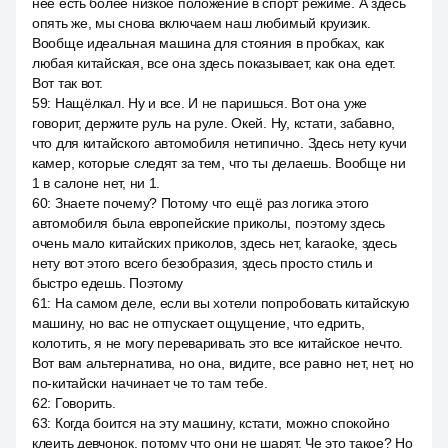
неё есть более низкое положение в спорт режиме. А здесь
опять же, мы снова включаем наш любимый круизик.
Вообще идеальная машина для стояния в пробках, как
любая китайская, все она здесь показывает, как она едет.
Вот так вот.
59
:
Нащёлкал. Ну и все. И не паришься. Вот она уже
говорит, держите руль на руле. Окей. Ну, кстати, забавно,
что для китайского автомобиля нетипично. Здесь нету кучи
камер, которые следят за тем, что ты делаешь. Вообще ни
1 в салоне нет, ни 1.
60
:
Знаете почему? Потому что ещё раз логика этого
автомобиля была европейские приколы, поэтому здесь
очень мало китайских приколов, здесь нет, karaoke, здесь
нету вот этого всего безобразия, здесь просто стиль и
быстро едешь. Поэтому
61
:
На самом деле, если вы хотели попробовать китайскую
машину, но вас не отпускает ощущение, что едрить,
колотить, я не могу переваривать это все китайское нечто.
Вот вам альтернатива, но она, видите, все равно нет, нет, но
по-китайски начинает че то там тебе.
62
:
Говорить.
63
:
Когда боится на эту машину, кстати, можно спокойно
клеить девчонок, потому что они не шарят. Че это такое? Но