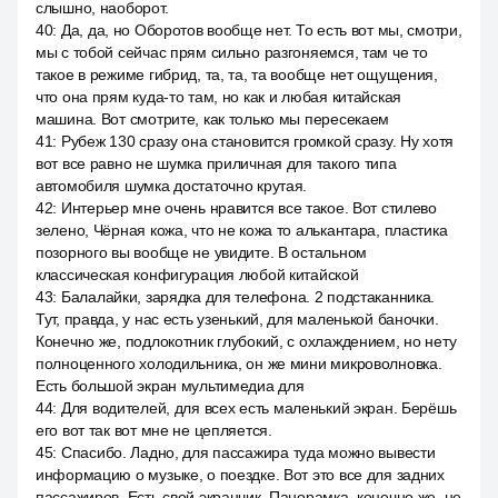
слышно, наоборот.
40
:
Да, да, но Оборотов вообще нет. То есть вот мы, смотри,
мы с тобой сейчас прям сильно разгоняемся, там че то
такое в режиме гибрид, та, та, та вообще нет ощущения,
что она прям куда-то там, но как и любая китайская
машина. Вот смотрите, как только мы пересекаем
41
:
Рубеж 130 сразу она становится громкой сразу. Ну хотя
вот все равно не шумка приличная для такого типа
автомобиля шумка достаточно крутая.
42
:
Интерьер мне очень нравится все такое. Вот стилево
зелено, Чёрная кожа, что не кожа то алькантара, пластика
позорного вы вообще не увидите. В остальном
классическая конфигурация любой китайской
43
:
Балалайки, зарядка для телефона. 2 подстаканника.
Тут, правда, у нас есть узенький, для маленькой баночки.
Конечно же, подлокотник глубокий, с охлаждением, но нету
полноценного холодильника, он же мини микроволновка.
Есть большой экран мультимедиа для
44
:
Для водителей, для всех есть маленький экран. Берёшь
его вот так вот мне не цепляется.
45
:
Спасибо. Ладно, для пассажира туда можно вывести
информацию о музыке, о поездке. Вот это все для задних
пассажиров. Есть свой экранчик. Панорамка, конечно же, не