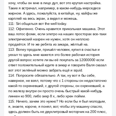
хочу, чтобы он мне в лицо дул, вот это крутая настройка.
Такие я встречал, например, в каком-нибудь мерседесе
жирном. А здесь, пожалуйста, в китайце, ну, кайфы же
карплей на весь экран, а видел и можешь.
111
:
Siri общаться вот the well today.
112
:
Офигенно. Очень нравится прикольная машина. Этот
ваш лотос фоми, если элетро на наших просторах все-таки
электрический нахрен не нужен, хотя он неплохо
продаётся. И те же ребята из зикара, жёлтый на.
113
:
Boney продали, пришёл человек, купил в счастье и
уехал то здесь мне кажется это более рабочая история
другой вопрос хотите ли вы её покупать за 12000000 если
ответ положительный идите в зикар и говорите Валя сказал
вот этот зелёный можно забрать ещё и squid.
114
:
Попросите обязательно. А так, ну вот я бы себе,
наверное, не взял, потому что с 1 стороны он недостаточно
какой-то охреневший, с другой стороны, он охреневший, а
по железу внутри он просто очень быстрый какой-нибудь
линкен ко 900, либо зикр 8 x, либо хрен пойми.
115
:
Ничего, зачем это нужно? Но если бы я был молодым,
я, знаете, короче, я понял, вот, чтобы эту машину спасло,
здесь должен быть не двухлитровый моторчик на 200 плюс,