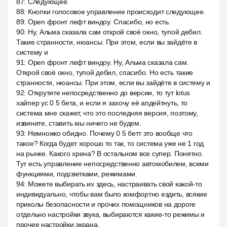
87
:
Следующее.
88
:
Кнопки голосовое управление происходит следующее.
89
:
Open фронт лефт виндоу. Спасибо, но есть.
90
:
Ну, Альма сказала сам открой своё окно, тупой дебил.
Такие странности, нюансы. При этом, если вы зайдёте в
систему и
91
:
Open фронт лефт виндоу. Ну, Альма сказала сам.
Открой своё окно, тупой дебил, спасибо. Но есть такие
странности, нюансы. При этом, если вы зайдёте в систему и
92
:
Открутите непосредственно до версии, то тут lotus
хайпер ус 0 5 бета, и если я захочу её апдейтнуть, то
система мне скажет, что это последняя версия, поэтому,
извините, ставить мы ничего не будем.
93
:
Немножко обидно. Почему 0 5 бетт это вообще что
такое? Когда будет хорошо то так, то система уже не 1 год
на рынке. Какого хрена? В остальном все супер. Понятно.
Тут есть управление непосредственно автомобилем, всеми
функциями, подсветками, режимами.
94
:
Можете выбирать их здесь, настраивать свой какой-то
индивидуально, чтобы вам было комфортно ездить, всякие
приколы безопасности и прочих помощников на дороге
отдельно настройки звука, выбираются какие-то режимы и
прочее настройки экрана.