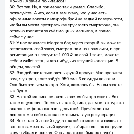
можно? А зачем по-китайски?
30
:
Вот так. Ну, я примерно так и думал. Спасибо,
пожалуйста. А что, если я вам скажу, что у нас есть
офигенные волеты с микрофиброй на задней поверхности,
чтобы вы могли протирать камеру своего смартфона, они
отлично крепятся за счёт мощных магнитов, и прямо
сейчас у нас
31
:
У нас появился telegram бот, через который вы можете
отслеживать свой заказ, смотреть там на новиночки, и при
регистрации вы получите 1 000 ₽ на свой 1 заказ, можете
себе и wallet взять, и что-нибудь из текущей коллекции. В
общем, залетай.
32
:
Это действительно очень крутой продукт. Мне нравится
вам, я уверен, тоже зайдёт 950 сил. 3 секунды до сотни.
Она быстрее, чем элетро. Хотя, казалось бы. Но вы знаете,
как будто.
33
:
На этой машине не очень хочется быстро ездить. Вот
такое ощущение. То есть ты такой, типа, да, мне вот тур это
аналог комфорта вполне здесь окей. Причём левым
лепестком я себе натыкаю максимальную рекуперацию.
34
:
Вот я такой ловкий еду, а в какой-то момент я включаю
вот этот замечательный круизик, выбираю вот так вот ручки
с руля убрал и поехал. Она достаточно быстро начнёт