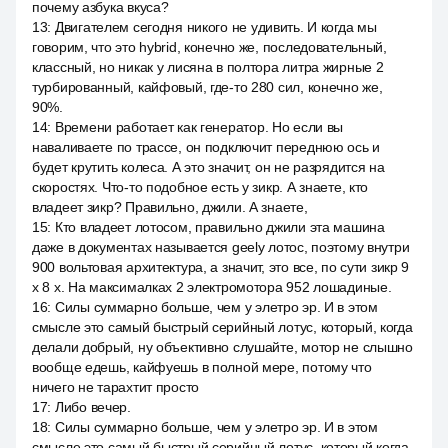
почему азбука вкуса?
13
:
Двигателем сегодня никого не удивить. И когда мы
говорим, что это hybrid, конечно же, последовательный,
классный, но никак у лисяна в полтора литра жирные 2
турбированный, кайфовый, где-то 280 сил, конечно же,
90%.
14
:
Времени работает как генератор. Но если вы
наваливаете по трассе, он подключит переднюю ось и
будет крутить колеса. А это значит, он не разрядится на
скоростях. Что-то подобное есть у зикр. А знаете, кто
владеет зикр? Правильно, джили. А знаете,
15
:
Кто владеет лотосом, правильно джили эта машина
даже в документах называется geely лотос, поэтому внутри
900 вольтовая архитектура, а значит, это все, по сути зикр 9
x 8 x. На максималках 2 электромотора 952 лошадиные.
16
:
Силы суммарно больше, чем у элетро эр. И в этом
смысле это самый быстрый серийный лотус, который, когда
делали добрый, ну объективно слушайте, мотор не слышно
вообще едешь, кайфуешь в полной мере, потому что
ничего не тарахтит просто
17
:
Либо вечер.
18
:
Силы суммарно больше, чем у элетро эр. И в этом
смысле это самый быстрый серийный лотус, который когда-