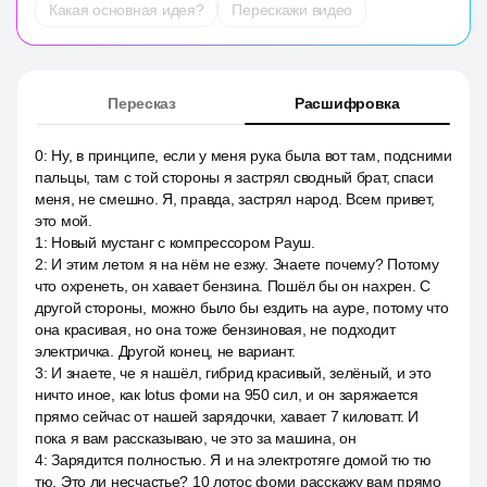
Какая основная идея?
Перескажи видео
Пересказ
Расшифровка
0
:
Ну, в принципе, если у меня рука была вот там, подсними
пальцы, там с той стороны я застрял сводный брат, спаси
меня, не смешно. Я, правда, застрял народ. Всем привет,
это мой.
1
:
Новый мустанг с компрессором Рауш.
2
:
И этим летом я на нём не езжу. Знаете почему? Потому
что охренеть, он хавает бензина. Пошёл бы он нахрен. С
другой стороны, можно было бы ездить на ауре, потому что
она красивая, но она тоже бензиновая, не подходит
электричка. Другой конец, не вариант.
3
:
И знаете, че я нашёл, гибрид красивый, зелёный, и это
ничто иное, как lotus фоми на 950 сил, и он заряжается
прямо сейчас от нашей зарядочки, хавает 7 киловатт. И
пока я вам рассказываю, че это за машина, он
4
:
Зарядится полностью. Я и на электротяге домой тю тю
тю. Это ли несчастье? 10 лотос фоми расскажу вам прямо