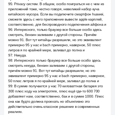
95
:
Privacy систем. В общем, особо поиграться не с чем из
приложений тоже, честно говоря, невеликий набор куча
китайского мусора. Если вы подключите смартфон huawei,
сможете здесь с него приложение вывести apple карплей,
соответственно, для беспроводного подключения айфона и
96
:
Интересного, только браузер все больше особо здесь
смотреть, бензин заливаем с другой стороны. Причём
можно 91. Вот тут китайцы разрешили, но это эквивалент
примерно 95 у нас и bach примерно, наверное, 50 плюс
литров я по крайней мере, заливал до полна и
97
:
Некуда.
98
:
Интересного только браузер все больше особо здесь
смотреть некуда, бензин заливаем с другой стороны,
причём можно 91. Вот тут китайцы разрешили, но это
эквивалент примерно 95 у нас и bach примерно, наверное,
50 плюс литров я по крайней мере, заливал до полна и
99
:
В сумме получается у нас 70 киловаттная батарея это
300 плюс ходу на электротяге, плюс ещё где-то 600 700
добавляет нам, соответственно, бак и в сумме 1000. Плюс
она как будто должна проехать но объективно это
действительно очень классное решение в современных
реалиях.