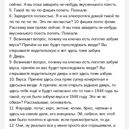
сейчас. А вы пока заварить че-нибудь вкусненького поесть.
5
:
Такой тю тю тю фишек попить. Поехали.
6
:
Зарядится полностью. Я и на электротяге домой такой тю
тю тю тю тю тю. Это ли несчастье? 10 фишек лотос фоми.
Расскажу вам прямо сейчас. А вы пока заварить че-нибудь
вкусненького поесть попить. Поехали.
7
:
Возникает вопрос, почему на ключах есть логотип азбуки
вкуса? Причём он вас будет преследовать везде? Вы
открываете водительскую и вот здесь тоже азбука.
8
:
Дверь.
9
:
Возникает вопрос, почему на ключах есть логотип азбуки
вкуса, причём он вас будет преследовать везде? Вы
открываете водительскую дверь и вот здесь тоже азбука.
10
:
Вкуса. Причём здесь она прям супер конкретная и
здесьона везде. А причём, если открыть заднюю дверь, то
здесь тебе ещё и будет написано что-то там с 1948 года ты
такой, ну не было азбуки вкуса в 1948 году. Это че за
обман? Рассказываю, основатель.
11
:
Фаундер, лотус, карс, энтони, колин, брюс, чапман и
здесь на самом деле, его инициалы. Эй, сибиси, вот, чтоб
вам было понятно в целом, если присмотреться, то да.
12
:
Они, ну реально все у меня просто все спрашивали, а