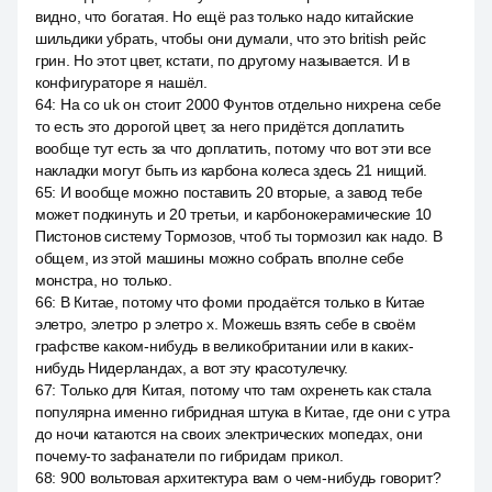
видно, что богатая. Но ещё раз только надо китайские
шильдики убрать, чтобы они думали, что это british рейс
грин. Но этот цвет, кстати, по другому называется. И в
конфигураторе я нашёл.
64
:
На co uk он стоит 2000 Фунтов отдельно нихрена себе
то есть это дорогой цвет, за него придётся доплатить
вообще тут есть за что доплатить, потому что вот эти все
накладки могут быть из карбона колеса здесь 21 нищий.
65
:
И вообще можно поставить 20 вторые, а завод тебе
может подкинуть и 20 третьи, и карбонокерамические 10
Пистонов систему Тормозов, чтоб ты тормозил как надо. В
общем, из этой машины можно собрать вполне себе
монстра, но только.
66
:
В Китае, потому что фоми продаётся только в Китае
элетро, элетро р элетро х. Можешь взять себе в своём
графстве каком-нибудь в великобритании или в каких-
нибудь Нидерландах, а вот эту красотулечку.
67
:
Только для Китая, потому что там охренеть как стала
популярна именно гибридная штука в Китае, где они с утра
до ночи катаются на своих электрических мопедах, они
почему-то зафанатели по гибридам прикол.
68
:
900 вольтовая архитектура вам о чем-нибудь говорит?