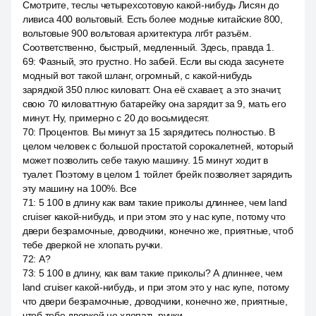
Смотрите, теслы четырехсотовую какой-нибудь Лисян до
ливиса 400 вольтовый. Есть более модные китайские 800,
вольтовые 900 вольтовая архитектура лгбт разъём.
Соответственно, быстрый, медленный. Здесь, правда 1.
69
:
Фазный, это грустно. Но забей. Если вы сюда засунете
модный вот такой шланг, огромный, с какой-нибудь
зарядкой 350 плюс киловатт. Она её схавает, а это значит,
свою 70 киловаттную батарейку она зарядит за 9, мать его
минут. Ну, примерно с 20 до восьмидесят.
70
:
Процентов. Вы минут за 15 зарядитесь полностью. В
целом человек с большой простатой сорокалетней, который
может позволить себе такую машину. 15 минут ходит в
туалет. Поэтому в целом 1 тойлет брейк позволяет зарядить
эту машину на 100%. Все
71
:
5 100 в длину как вам такие приколы длиннее, чем land
cruiser какой-нибудь, и при этом это у нас купе, потому что
двери безрамочные, доводчики, конечно же, приятные, чтоб
тебе дверкой не хлопать ручки.
72
:
А?
73
:
5 100 в длину, как вам такие приколы? А длиннее, чем
land cruiser какой-нибудь, и при этом это у нас купе, потому
что двери безрамочные, доводчики, конечно же, приятные,
чтоб тебе дверкой не хлопать ручки.