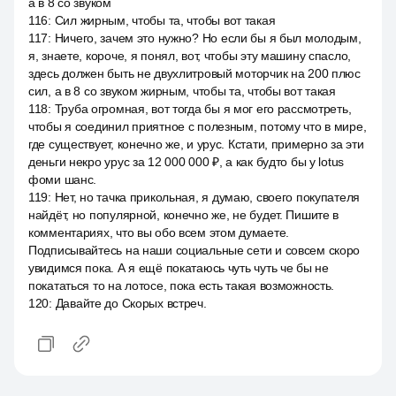
а в 8 со звуком
116
:
Сил жирным, чтобы та, чтобы вот такая
117
:
Ничего, зачем это нужно? Но если бы я был молодым,
я, знаете, короче, я понял, вот, чтобы эту машину спасло,
здесь должен быть не двухлитровый моторчик на 200 плюс
сил, а в 8 со звуком жирным, чтобы та, чтобы вот такая
118
:
Труба огромная, вот тогда бы я мог его рассмотреть,
чтобы я соединил приятное с полезным, потому что в мире,
где существует, конечно же, и урус. Кстати, примерно за эти
деньги некро урус за 12 000 000 ₽, а как будто бы у lotus
фоми шанс.
119
:
Нет, но тачка прикольная, я думаю, своего покупателя
найдёт, но популярной, конечно же, не будет. Пишите в
комментариях, что вы обо всем этом думаете.
Подписывайтесь на наши социальные сети и совсем скоро
увидимся пока. А я ещё покатаюсь чуть чуть че бы не
покататься то на лотосе, пока есть такая возможность.
120
:
Давайте до Скорых встреч.