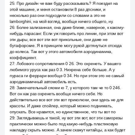
25
:
Про дизайн че вам буду рассказывать? Я поездил на
этой машине, и меня остановили 8 раз дпсники, и
несколько раз они подходили со словами а это не
lamborghini, на мой взгляд, вообще ничего общего, ну.
26
:
Более зализанная, она даже ближе, наверное, к какому-
нибудь парасанг. Если уж говорить про линии, при этом вот
эти дыры, все вот эти вот прикольные, они даже не
бутафорские. Я в принципе могу рукой дотянуться отсюда
до колеса. Так вот у этого автомобиля аэродинамика,
коэффициент.
27
:
Лобового сопротивления 0 26. Это охренеть. У вашего
любимого уруса как раз 0 3. Нихрена себе больше. А у
пураса ги феррари вообще 0 34. Но при этом это не самый
аэродинамичный автомобиль есть.
28
:
Замечательный сяоми ю 7, у которого там че то 0 246.
Вот он как раз охренеть вообще ничего себе. Но
действительно все вот эти вот приколюхи, они здесь не для
красоты. И даже спойлер, который можно поднимать,
опускать. Все нравится, но единственное, что ты вот по
29
:
Заглядываешь и такой, ну вот эти вот, вот эти саморезы
практически можно было под какую-нибудь пластиковую
накладку скрыть можно. А зачем скажут китайцы, а как будет