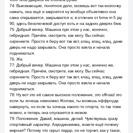
74
:
Выезжающие, понятное дело, можешь вот так кнопочку
нажать, она ещё и закроется ну вообще объективно она
сама открывается, закрывается и, в отличие от bmw m 5 jay
90, здесь бесключевой доступ есть и на задних дверях бмв.
75
:
Добрый вечер. Машина при этом у нас, конечно,
гибридная. Причём, смотрите, как могу. Вы сейчас
охренеете. Просто я беру вот так вот, клац, клац, клац, даже
дверь не надо закрывать. Она просто взяла и начала
подниматься.
76
:
Же.
77
:
Добрый вечер. Машина при этом у нас, конечно же,
гибридная. Причём, смотрите, как могу. Вы сейчас
охренеете. Просто я беру вот так вот, клац, клац, клац, даже
дверь не надо закрывать. Она просто взяла и начала
подниматься.
78
:
Ну вот это её самое высокое положение, это offroad это
если ты хочешь немножко Жогова, ты можешь оффроуда
навернуть, но если ты хочешь какого-то спорта, то так тоже
можно, и теперь она опускается в низкое.
79
:
Положение. Давай, машина, делай. Чувствуешь сразу
спортивный характер. Аэродинамика, знаете ещё почему
жирная? Потому что скрыт лидар, он не торчит, как у такси,