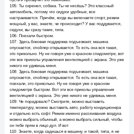
105
:
Ты охренел, собака. Ты че несёшь? Это классный
автомобиль, потому что сидухи удобные, все
настраивается. Причём, когда вы включаете спорт, режим
мощный, у вас, знаете, че происходит? У вас поддувается,
седухи, вы сразу такие, типа.
106
:
Поехали быстром.
107
:
Здесь боковая поддержка подъезжает, машина
опускается, спойлер открывается. То есть она вся такая,
это прикольно. Ну не говоря уже о красном спидометре, вот
эти все приколы управления вентиляцией с экрана. Это уже
никого не удивишь меня.
108
:
Здесь боковая поддержка подъезжает, машина
опускается, спойлер открывается. То есть она вся такая,
поехали, это прикольно. Ну не говоря уже о красном
спидометре быстром. Вот эти все приколы управления
вентиляцией с экрана. Это уже никого не удивишь меня.
109
:
Че порадовало? Смотрите, можно выставить
температуру, можно выставить авто, работу кондиционера
и отдельно есть софт. Режим именно рассеивания воздуха
можно выбрать обычный, а можно выбрать сильный, чтобы
он тебе прям в лицо дул. И вот
110
:
Знаете, когда садишься в машину, и такой, типа, я не