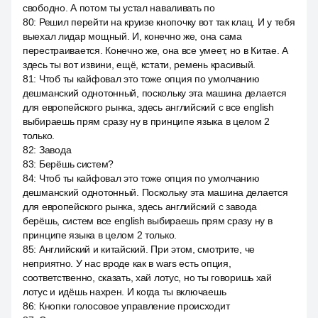
свободно. А потом ты устал наваливать по
80
:
Решил перейти на круизе кнопочку вот так клац. И у тебя
выехал лидар мощный. И, конечно же, она сама
перестраивается. Конечно же, она все умеет, но в Китае. А
здесь ты вот извини, ещё, кстати, ремень красивый.
81
:
Чтоб ты кайфовал это тоже опция по умолчанию
дешманский однотонный, поскольку эта машина делается
для европейского рынка, здесь английский с все english
выбираешь прям сразу ну в принципе языка в целом 2
только.
82
:
Завода
83
:
Берёшь систем?
84
:
Чтоб ты кайфовал это тоже опция по умолчанию
дешманский однотонный. Поскольку эта машина делается
для европейского рынка, здесь английский с завода
берёшь, систем все english выбираешь прям сразу ну в
принципе языка в целом 2 только.
85
:
Английский и китайский. При этом, смотрите, че
неприятно. У нас вроде как в wars есть опция,
соответственно, сказать, хай лотус, но ты говоришь хай
лотус и идёшь нахрен. И когда ты включаешь
86
:
Кнопки голосовое управление происходит