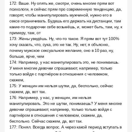
172
:
Ваше. Ну опять же, смотри, очень многие прям вот
психологи, я сейчас прям про современную тенденцию, да,
говорят, чтобы манипулировать мужчиной, нужно его в
сексе ограничивать. Будешь его держать на дистанции, там
какие-то подарочки себе возьмёшь, и, может быть, там, ну, к
примеру, там, от
173
:
Жены уведёшь. Ну, что-то такое. Я прям вот тут 100%
хочу сказать, что, сука, это не так. Ну, нет, я объясню,
почему мужское сексуальное желание, оно в 10 раз, ну,
больше, ярче, чем
174
:
Например, у нас манипулировать это, не понимаешь.
У меня многие девочки спрашивают, например, только
только войдя с партнёром в отношения с человеком,
скажем,
175
:
У женщин им нельзя шутки, да, беспольно, сейчас
скажем, да, вот так.
176
:
Например, у нас, у женщин, им нельзя
манипулировать. Это не шутки, понимаешь? У меня многие
девочки спрашивают, например, только только войдя с
партнёром в отношения с человеком, скажем, да,
беспольно. Сейчас скажем, да, вот так.
177
:
Понял. Всегда вопрос. А через какой период вступать в