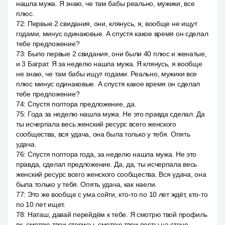
нашла мужа. Я знаю, че там бабы реально, мужики, все
плюс.
72
:
Первые 2 свидания, они, клянусь, я, вообще не ищут
годами, минус одинаковые. А спустя какое время он сделал
тебе предложение?
73
:
Было первые 2 свидания, они были 40 плюс и женатые,
и 3 Баграт. Я за неделю нашла мужа. Я клянусь, я вообще
не знаю, че там бабы ищут годами. Реально, мужики все
плюс минус одинаковые. А спустя какое время он сделал
тебе предложение?
74
:
Спустя полтора предложение, да.
75
:
Года за неделю нашла мужа. Не это правда сделал. Да
ты исчерпала весь женский ресурс всего женского
сообщества, вся удача, она была только у тебя. Опять
удача.
76
:
Спустя полтора года, за неделю нашла мужа. Не это
правда, сделал предложение. Да, да, ты исчерпала весь
женский ресурс всего женского сообщества. Вся удача, она
была только у тебя. Опять удача, как наели.
77
:
Это же вообще с ума сойти, кто-то по 10 лет ждёт, кто-то
по 10 лет ищет.
78
:
Наташ, давай перейдём к тебе. Я смотрю твой профиль
вк, смотрю твои сторисы, смотрю твои посты на стене.