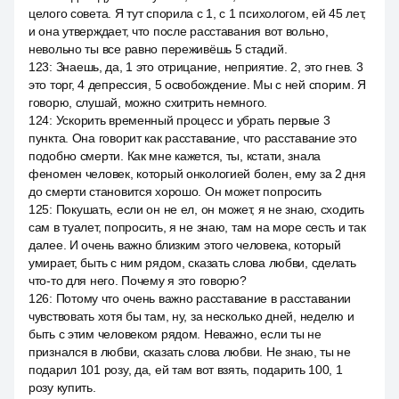
целого совета. Я тут спорила с 1, с 1 психологом, ей 45 лет,
и она утверждает, что после расставания вот вольно,
невольно ты все равно переживёшь 5 стадий.
123
:
Знаешь, да, 1 это отрицание, неприятие. 2, это гнев. 3
это торг, 4 депрессия, 5 освобождение. Мы с ней спорим. Я
говорю, слушай, можно схитрить немного.
124
:
Ускорить временный процесс и убрать первые 3
пункта. Она говорит как расставание, что расставание это
подобно смерти. Как мне кажется, ты, кстати, знала
феномен человек, который онкологией болен, ему за 2 дня
до смерти становится хорошо. Он может попросить
125
:
Покушать, если он не ел, он может, я не знаю, сходить
сам в туалет, попросить, я не знаю, там на море сесть и так
далее. И очень важно близким этого человека, который
умирает, быть с ним рядом, сказать слова любви, сделать
что-то для него. Почему я это говорю?
126
:
Потому что очень важно расставание в расставании
чувствовать хотя бы там, ну, за несколько дней, неделю и
быть с этим человеком рядом. Неважно, если ты не
признался в любви, сказать слова любви. Не знаю, ты не
подарил 101 розу, да, ей там вот взять, подарить 100, 1
розу купить.