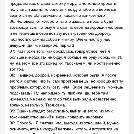
продолжаешь отдавать этому миру, а не только просить
получать и ждать, то рано или поздно тебе это вернётся,
вернётся не обязательно от какого-то конкретного
86
:
Человека, от которого ты это ждёшь, а просто будет
возвращаться, потому что сам по себе ты хороший человек
и не теряешь в себе вот эту вот внутреннюю доброту,
честность с самим собой и к миру. Очень часто у нас
девушки, да, и, наверное, парни 1
87
:
Раз после того, как обожглись, говорят, все, нет, я
больше никогда так не буду, я больше не буду хорошим. И,
ну, на этом все это конец их, так скажем, личности именно
вот той.
88
:
Наивной, доброй, искренней, которая была. А после
этого я считаю, что ты сам проигрываешь, но хорошо вот ту
проблему, которую ты озвучила. Какое решение ты можешь
подсказать? Ну, например, ты любила, да, тебе там
изменяли, не знаю, ноги об тебя вытирали, естественно,
вольно, невольно. Твоя сама.
89
:
Оценка упадёт, безусловно, выйти из этого, из этих
токсичных отношений и вновь поверить человеку.
90
:
Способы. Я считаю, что, выходя из отношений, нужно
понимать, что не каждый человек, который встретится на