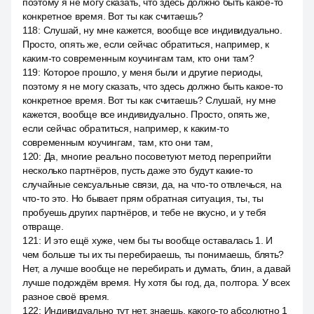
поэтому я не могу сказать, что здесь должно быть какое-то
конкретное время. Вот ты как считаешь?
118
:
Слушай, ну мне кажется, вообще все индивидуально.
Просто, опять же, если сейчас обратиться, например, к
каким-то современным коучингам там, кто они там?
119
:
Которое прошло, у меня были и другие периоды,
поэтому я не могу сказать, что здесь должно быть какое-то
конкретное время. Вот ты как считаешь? Слушай, ну мне
кажется, вообще все индивидуально. Просто, опять же,
если сейчас обратиться, например, к каким-то
современным коучингам, там, кто они там,
120
:
Да, многие реально посоветуют метод переприйти
несколько партнёров, пусть даже это будут какие-то
случайные сексуальные связи, да, на что-то отвлечься, на
что-то это. Но бывает прям обратная ситуация, ты, ты
пробуешь других партнёров, и тебе не вкусно, и у тебя
отвраще.
121
:
И это ещё хуже, чем бы ты вообще оставалась 1. И
чем больше ты их ты перебираешь, ты понимаешь, блять?
Нет, а лучше вообще не перебирать и думать, блин, а давай
лучше подождём время. Ну хотя бы год, да, полтора. У всех
разное своё время.
122
:
Индивидуально тут нет, знаешь, какого-то абсолютно 1