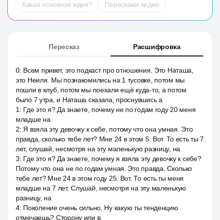
Какая основная идея?
Перескажи видео
Пересказ
Расшифровка
0
:
Всем привет, это подкаст про отношения. Это Наташа,
это Неиля. Мы познакомились на 1 тусовке, потом мы
пошли в клуб, потом мы поехали ещё куда-то, а потом
было 7 утра, и Наташа сказала, проснувшись а
1
:
Где это я? Да знаете, почему не по годам году 20 меня
младше на
2
:
Я взяла эту девочку к себе, потому что она умная. Это
правда, сколько тебе лет? Мне 24 в этом 5. Вот. То есть ты 7
лет, слушай, несмотря на эту маленькую разницу, на
3
:
Где это я? Да знаете, почему я взяла эту девочку к себе?
Потому что она не по годам умная. Это правда. Сколько
тебе лет? Мне 24 в этом году 25. Вот. То есть ты меня
младше на 7 лет. Слушай, несмотря на эту маленькую
разницу, на
4
:
Поколение очень сильно. Ну какую ты тенденцию
отмечаешь? Сторону или в