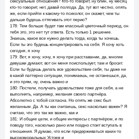
сексуальные отношения? Кто-то говорит, ну блин, ну месяц
кто-то говорит, нет, давай полгода. Да, тут вот честно, опять
же, если прийти к какому-то психолог, он скажет, чем ты
дальше будешь оттягивать этот перио?
178
:
Тем больше будет там классный цветочный период, он
тебя это, это нет тут ответа. Есть только 1 решение.
Знаешь, какое все нужно делать тогда, когда ты хочешь.
Если ты эго будешь концентрировать на себя. Я хочу хоть
сегодня, я хочу
179
:
Вот, я хочу, хочу, я хочу при расставании, да, многие
девушки думают, вот он меня поиспользует, там и бросит.
Если ты будешь делать все удовольствие себя, ты даже ни
в какой паттерно ситуации, понимаешь, не останешься, да,
и это прям, ну, очень важно и
180
:
Постели, получать удовольствие тоже для себя, а не
выполнять, например, желания своего партнёра.
Абсолютно с тобой согласна. Но опять же секс был
желанным. Да. А ты как считаешь, секс насколько важен? Я
считаю, что это так же важно, как и
181
:
И общие цели, и общие интересы с партнёром, и по
поводу того, насколько рано или поздно стоит вступать в
отношения. Я думаю, что если придерживаться каких-то
высокоморальных Устоев и