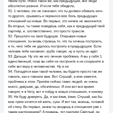
твоём пути, Ровно такой же, как предыдущий, все люди
абсолютно разные. И если тебя обидела,
91
:
1 человек, это не означает, что ты должен обижать кого-
то другого, срываясь и перенося всю боль предыдущих
отношений на новые. Во первых, это ничем не закончится.
Во вторых, ты также поведёшь себя, как и предыдущий твой
партнёр, и, соответственно, это просто трансли.
92
:
Прошлого на своё будущее. Открывая новые
отношения, ты вновь строишь то, что ты хочешь построить,
и то, чего тебе не удалось построить в предыдущем. Если
человек тебе наговнил, грубо говоря, ну и пусть он идёт.
93
:
Дальше. Ну это же его личная проблема. А вы у себя 1
единственный, пока вы себя не построите и не сохраните в
себе вот веру в человечество. Ну и не
94
:
Попадётся вам такой человек, вы будете просто так же
говнить, как и говнили вам. Вот. Слушай, а мне кажется,
проблема в этом. Причём сейчас таких людей, их очень
много, девушек, да, обозлённых. И они вот все время
говорят, я в Читу, вот я пойду в новые отношения, я никому
95
:
Не буду доверять. Да, я как ёжик, ёжик. Слушай, как бы
мне прям хочется её взять, сука. И вот так, знаешь, головой
об стену. Во первых, зачем ты входишь в отношения уже с
таким настроением? А прикинь, тот партнёр Светлый, он