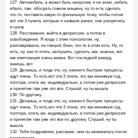
127
:
Автомобиль, а может быть напротив, я не знаю, набить
ебало, там, обосрать говном машину, ну то есть сделать
что-то, поставить какую-то финальную точку, чтобы потом
вот эти 3 пункта, которые я назвала ранее, они ускорились
и сразу
128
:
Расставания, выйти в депрессию, а потом в
освобождение. Я когда с этим психологом, ну,
разговаривала, он говорит, блин, что-то в этом есть. Ну, то
есть, ну, как-то итить, заглушить, сделать, как, знаешь, вот
как композиция очень важна. Вот последний аккорд,
знаешь, вот.
129
:
Делаешь, и тогда это, ну, намного быстрее процессы
идут очень. То есть вот эти 3 этапа, это как минимум год,
полтора, опять же, индивидуально, а потом уже депрессия
и принятие там уже это все. Слушай, ну ты вышла.
130
:
По другому.
131
:
Делаешь, и тогда это, ну, намного быстрее процессы
идут очень. То есть вот эти 3 этапа, это как минимум год,
полтора, опять же, индивидуально, а потом уже депрессия
и принятие там уже это все по другому. Слушай, ну ты
вышла.
132
:
Тебя поздравляю, расскажи, чем ты занималась после
расставания.