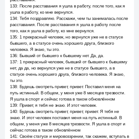
133
:
После расставания я ушла в работу, после того, как я
ушла в работу, ко мне вернулся.
134
:
Тебя поздравляю. Расскажи, чем ты занималась после
расставания. После расставания я ушла в работу после
того, как я ушла в работу, ко мне вернулся.
135
:
1 прекрасный человек, но вернулся уже не в статусе
бывшего, а в статусе очень хорошего друга, близкого
человека. Я знаю, ты это.
136
:
Бывший от бывшего к бывшему нет. Да, да.
137
:
1 прекрасный человек, бывший от бывшего к бывшему
нет, да да, но вернулся уже не в статусе бывшего, а в
статусе очень хорошего друга, близкого человека. Я знаю,
ты это.
138
:
Будешь смотреть привет, привет. Поставил меня на
путь истинный. В общем, у меня уже 8 месяцев трезвости.
Я ушла в спорт и сейчас готова в таком обновлённом
139
:
Привет, я тебя не знаю. И этот человек.
140
:
Будешь смотреть привет, привет, привет. Я тебя не
знаю. И этот человек поставил меня на путь истинный. В
общем, у меня уже 8 месяцев трезвости. Я ушла в спорт и
сейчас готова в таком обновлённом
141
:
Своём статусе и мировоззрении, так скажем, вступать в