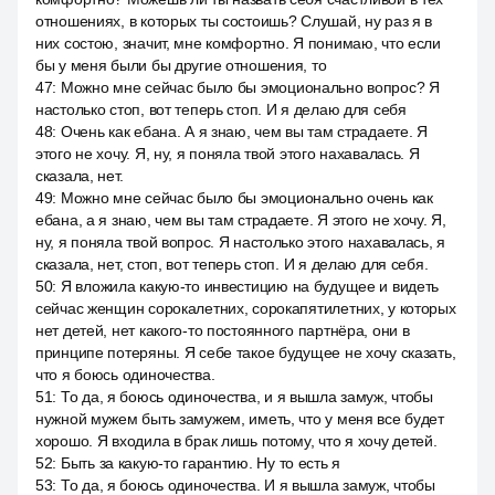
отношениях, в которых ты состоишь? Слушай, ну раз я в
них состою, значит, мне комфортно. Я понимаю, что если
бы у меня были бы другие отношения, то
47
:
Можно мне сейчас было бы эмоционально вопрос? Я
настолько стоп, вот теперь стоп. И я делаю для себя
48
:
Очень как ебана. А я знаю, чем вы там страдаете. Я
этого не хочу. Я, ну, я поняла твой этого нахавалась. Я
сказала, нет.
49
:
Можно мне сейчас было бы эмоционально очень как
ебана, а я знаю, чем вы там страдаете. Я этого не хочу. Я,
ну, я поняла твой вопрос. Я настолько этого нахавалась, я
сказала, нет, стоп, вот теперь стоп. И я делаю для себя.
50
:
Я вложила какую-то инвестицию на будущее и видеть
сейчас женщин сорокалетних, сорокапятилетних, у которых
нет детей, нет какого-то постоянного партнёра, они в
принципе потеряны. Я себе такое будущее не хочу сказать,
что я боюсь одиночества.
51
:
То да, я боюсь одиночества, и я вышла замуж, чтобы
нужной мужем быть замужем, иметь, что у меня все будет
хорошо. Я входила в брак лишь потому, что я хочу детей.
52
:
Быть за какую-то гарантию. Ну то есть я
53
:
То да, я боюсь одиночества. И я вышла замуж, чтобы