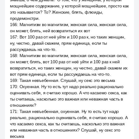
мощнейшее содержание, у которой мощнейшее, просто как
это называется? То? Женские, блять, флюиды,
продемонстри.
166
:
Магнитизм во магнитизм, женская сила, женская сила,
он может, блять, ней возвратиться их вот
167
:
Вот 100 раз от неё уйти и 100 раз к, но таких женщин,
ну, честно, давай скажем, прям единица, если ты
рассуждаешь на что-то.
168
:
Магнитизм во магнитизм, женская сила, женская сила,
он может, блять, вот 100 раз от неё уйти и 100 раз к ней
возвратиться, но таких женщин, ну честно, давай скажем их
вот прям единица, если ты рассуждаешь на что-то.
169
:
Такая невъебенная. Слушай, ну секс это весьма
170
:
Охуенная. Ну то есть тут надо реально рационально
оценивать себя, я считаю хорошо. А что касаемо секса, как
ты считаешь, насколько это важная или неважная часть в
отношениях?
171
:
Такая невъебенная, охуенная. Ну то есть тут надо
реально, рационально оценивать себя, я считаю хорошо. А
что касаемо секса, как ты считаешь, насколько это важная
или неважная часть в отношениях? Слушай, ну секс это
весьма