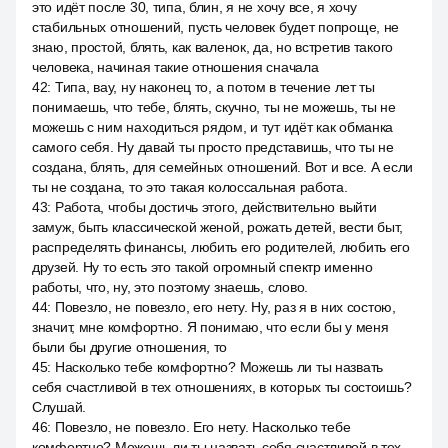
это идёт после 30, типа, блин, я не хочу все, я хочу
стабильных отношений, пусть человек будет попроще, не
знаю, простой, блять, как валенок, да, но встретив такого
человека, начиная такие отношения сначала
42
:
Типа, вау, ну наконец то, а потом в течение лет ты
понимаешь, что тебе, блять, скучно, ты не можешь, ты не
можешь с ним находиться рядом, и тут идёт как обманка
самого себя. Ну давай ты просто представишь, что ты не
создана, блять, для семейных отношений. Вот и все. А если
ты не создана, то это такая колоссальная работа.
43
:
Работа, чтобы достичь этого, действительно выйти
замуж, быть классической женой, рожать детей, вести быт,
распределять финансы, любить его родителей, любить его
друзей. Ну то есть это такой огромный спектр именно
работы, что, ну, это поэтому знаешь, слово.
44
:
Повезло, не повезло, его нету. Ну, раз я в них состою,
значит, мне комфортно. Я понимаю, что если бы у меня
были бы другие отношения, то
45
:
Насколько тебе комфортно? Можешь ли ты назвать
себя счастливой в тех отношениях, в которых ты состоишь?
Слушай.
46
:
Повезло, не повезло. Его нету. Насколько тебе
комфортно? Можешь ли ты назвать себя счастливой в тех