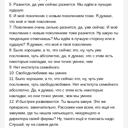
5
:
Разнится, да уже сейчас разнится. Мы идём в лучшую
худшую.
6
:
И моё поколение с новым поколением тоже. Я думаю,
что моё и твоё поколение.
7
:
Поколение очень сильно разнится, да, уже сейчас. И моё
поколение с новым поколением тоже разнится. Ну какую ты
тенденцию отмечаешь? Мы идём в лучшую сторону или в
худшую? Я думаю, что моё и твоё поколение.
8
:
Было хорошим, а то, что сейчас это, ну, чуть уже
посложнее, чуть абсолютно, да, я думаю, что с этим есть
некоторые накладки, но они точно умнее, чем
9
:
Нет института семейного.
10
:
Свободолюбивее мы умнее.
11
:
Было хорошим, а то, что сейчас это, ну, чуть уже
посложнее, чуть свободолюбивее. Нет института семейного
абсолютно. Да, я думаю, что с этим есть некоторые
накладки, но они точно умнее, чем мы умнее.
12
:
И быстрее развиваются. Ты вышла замуж. Это же
прекрасно, замечательно. Расскажи нам всем, кто ещё не
замужем, где ты нашла непьющего, некурящего и
директора своей фирмы? Ну, такого ещё и поискать надо.
Слушай, ну на самом деле.