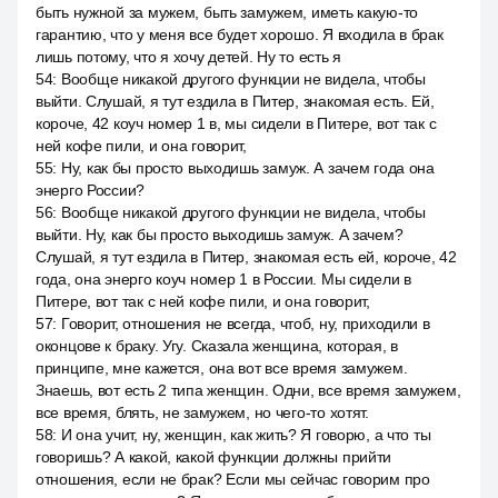
быть нужной за мужем, быть замужем, иметь какую-то
гарантию, что у меня все будет хорошо. Я входила в брак
лишь потому, что я хочу детей. Ну то есть я
54
:
Вообще никакой другого функции не видела, чтобы
выйти. Слушай, я тут ездила в Питер, знакомая есть. Ей,
короче, 42 коуч номер 1 в, мы сидели в Питере, вот так с
ней кофе пили, и она говорит,
55
:
Ну, как бы просто выходишь замуж. А зачем года она
энерго России?
56
:
Вообще никакой другого функции не видела, чтобы
выйти. Ну, как бы просто выходишь замуж. А зачем?
Слушай, я тут ездила в Питер, знакомая есть ей, короче, 42
года, она энерго коуч номер 1 в России. Мы сидели в
Питере, вот так с ней кофе пили, и она говорит,
57
:
Говорит, отношения не всегда, чтоб, ну, приходили в
оконцове к браку. Угу. Сказала женщина, которая, в
принципе, мне кажется, она вот все время замужем.
Знаешь, вот есть 2 типа женщин. Одни, все время замужем,
все время, блять, не замужем, но чего-то хотят.
58
:
И она учит, ну, женщин, как жить? Я говорю, а что ты
говоришь? А какой, какой функции должны прийти
отношения, если не брак? Если мы сейчас говорим про