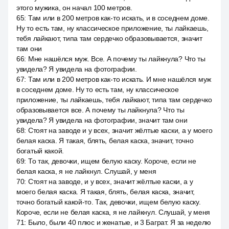
этого мужика, он начал 100 метров.
65
:
Там или в 200 метров как-то искать, и в соседнем доме.
Ну то есть там, ну классическое приложение, ты лайкаешь,
тебя лайкают, типа там сердечко образовывается, значит
там они
66
:
Мне нашёлся муж. Все. А почему ты лайкнула? Что ты
увидела? Я увидела на фотографии.
67
:
Там или в 200 метров как-то искать. И мне нашёлся муж
в соседнем доме. Ну то есть там, ну классическое
приложение, ты лайкаешь, тебя лайкают, типа там сердечко
образовывается все. А почему ты лайкнула? Что ты
увидела? Я увидела на фотографии, значит там они
68
:
Стоят на заводе и у всех, значит жёлтые каски, а у моего
белая каска. Я такая, блять, белая каска, значит, точно
богатый какой.
69
:
То так, девочки, ищем белую каску. Короче, если не
белая каска, я не лайкнул. Слушай, у меня
70
:
Стоят на заводе, и у всех, значит жёлтые каски, а у
моего белая каска. Я такая, блять, белая каска, значит,
точно богатый какой-то. Так, девочки, ищем белую каску.
Короче, если не белая каска, я не лайкнул. Слушай, у меня
71
:
Было, были 40 плюс и женатые, и 3 Баграт. Я за неделю