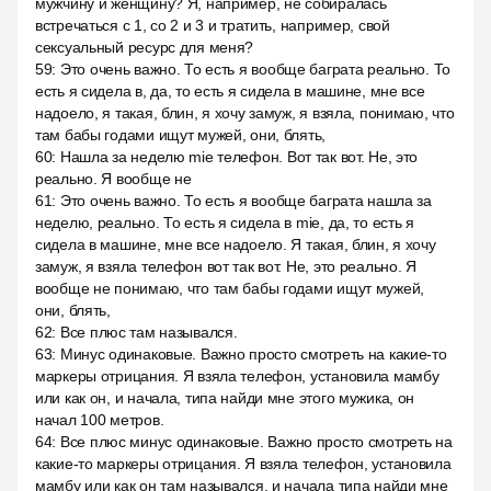
мужчину и женщину? Я, например, не собиралась
встречаться с 1, со 2 и 3 и тратить, например, свой
сексуальный ресурс для меня?
59
:
Это очень важно. То есть я вообще баграта реально. То
есть я сидела в, да, то есть я сидела в машине, мне все
надоело, я такая, блин, я хочу замуж, я взяла, понимаю, что
там бабы годами ищут мужей, они, блять,
60
:
Нашла за неделю mie телефон. Вот так вот. Не, это
реально. Я вообще не
61
:
Это очень важно. То есть я вообще баграта нашла за
неделю, реально. То есть я сидела в mie, да, то есть я
сидела в машине, мне все надоело. Я такая, блин, я хочу
замуж, я взяла телефон вот так вот. Не, это реально. Я
вообще не понимаю, что там бабы годами ищут мужей,
они, блять,
62
:
Все плюс там назывался.
63
:
Минус одинаковые. Важно просто смотреть на какие-то
маркеры отрицания. Я взяла телефон, установила мамбу
или как он, и начала, типа найди мне этого мужика, он
начал 100 метров.
64
:
Все плюс минус одинаковые. Важно просто смотреть на
какие-то маркеры отрицания. Я взяла телефон, установила
мамбу или как он там назывался, и начала типа найди мне