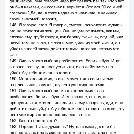
физическое. Мне говорит, надо вот сделать nail так, чтоб вот
он был наказан, он осознал и вернётся. Это вот 90 со мной
согласны? Да, да, я тоже недавно я начинаю, я начинаю
своей знакомой, говорит,
148
:
Я говорю, стоп. Я говорю, смотри, психология мужчин
это не психология женщин. Они не умеют думать, как мы,
сложно ему, грубо говоря, как барану скажешь, слушай, иди
нахуй там, не знаю, не звони мне, уйди из моей жизни, он
уйдёт из твоей жизни действительно навсегда, потому что
жён.
149
:
Очень много выбора разбегаются. Бери любую. И тут
главное, вот, ну, не пропустить тот, и он действительно
уйдёт. А у тебя там ещё в голове.
150
:
Много полигамия, глаза, момент, что если ты ему
говоришь иди, запятая, а у него уже жирная точка.
151
:
Очень много выбора, много полигамия, глаза
разбегаются, бери любую. И тут главное, вот, ну, не
пропустить тот момент, что если ты ему говоришь, иди, и он
действительно уйдёт. А у тебя там ещё в голове запятая, а у
него уже жирная точка поставлена, вот как
152
:
Как вот понять этот?
153
:
Период. Ты как думаешь? Ну, на самом деле, я бы
ещё хотела сделать акцент на том, что ты сказала о том,