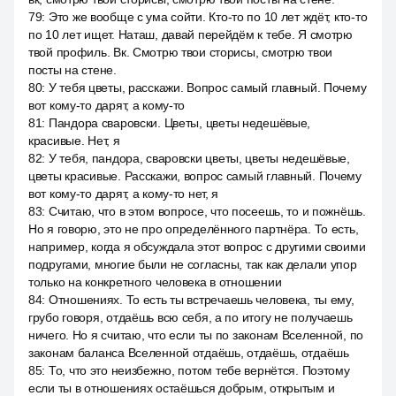
79
:
Это же вообще с ума сойти. Кто-то по 10 лет ждёт, кто-то
по 10 лет ищет. Наташ, давай перейдём к тебе. Я смотрю
твой профиль. Вк. Смотрю твои сторисы, смотрю твои
посты на стене.
80
:
У тебя цветы, расскажи. Вопрос самый главный. Почему
вот кому-то дарят, а кому-то
81
:
Пандора сваровски. Цветы, цветы недешёвые,
красивые. Нет, я
82
:
У тебя, пандора, сваровски цветы, цветы недешёвые,
цветы красивые. Расскажи, вопрос самый главный. Почему
вот кому-то дарят, а кому-то нет, я
83
:
Считаю, что в этом вопросе, что посеешь, то и пожнёшь.
Но я говорю, это не про определённого партнёра. То есть,
например, когда я обсуждала этот вопрос с другими своими
подругами, многие были не согласны, так как делали упор
только на конкретного человека в отношении
84
:
Отношениях. То есть ты встречаешь человека, ты ему,
грубо говоря, отдаёшь всю себя, а по итогу не получаешь
ничего. Но я считаю, что если ты по законам Вселенной, по
законам баланса Вселенной отдаёшь, отдаёшь, отдаёшь
85
:
То, что это неизбежно, потом тебе вернётся. Поэтому
если ты в отношениях остаёшься добрым, открытым и