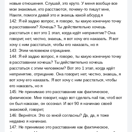
новые отношения. Слушай, это круто. У меня вообще все
мои знакомые, кто расстаются, почему-то пишут мне,
Наиля, помоги давай это и знаешь какой абсурд я
142
:
Я ей задаю вопрос, я говорю, ты какую конечную точку
в расставании? Хочешь? Ты действительно хочешь
расстаться с вот это 1 этап, когда идёт непринятие? Она
говорит, нет, честно, знаешь, я вот хочу его наказать. Я вот
хочу с ним расстаться, чтобы его наказать, но я
143
:
Этим человеком отрицание.
144
:
Я ей задаю вопрос, я говорю, ты какую конечную точку
в расставании хочешь? Ты действительно хочешь
расстаться с этим человеком? Вот это 1 этап, когда идёт
непринятие, отрицание. Она говорит, нет, честно, знаешь, я
вот хочу его наказать. Я вот хочу с ним расстаться, чтобы
его наказать, но я
145
:
Не принимаю это расставание как фактическое,
физическое. Мне говорит, надо вот сделать nail так, чтоб вот
он был наказан, он осознал. И вот 90 я начинаю своей
знакомой, говорит,
146
:
Вернётся. Это со мной согласны? Да, да, я тоже
недавно я начинаю.
147
:
Не принимаю это расставание как фактическое,