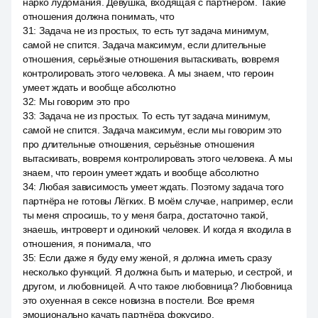
нарко лудомания. Девушка, входящая с партнёром. Такие
отношения должна понимать, что
31
:
Задача не из простых, то есть тут задача минимум,
самой не спится. Задача максимум, если длительные
отношения, серьёзные отношения вытаскивать, вовремя
контролировать этого человека. А мы знаем, что героин
умеет ждать и вообще абсолютно
32
:
Мы говорим это про
33
:
Задача не из простых. То есть тут задача минимум,
самой не спится. Задача максимум, если мы говорим это
про длительные отношения, серьёзные отношения
вытаскивать, вовремя контролировать этого человека. А мы
знаем, что героин умеет ждать и вообще абсолютно
34
:
Любая зависимость умеет ждать. Поэтому задача того
партнёра не готовы Лёгких. В моём случае, например, если
ты меня спросишь, то у меня багра, достаточно такой,
знаешь, интроверт и одинокий человек. И когда я входила в
отношения, я понимала, что
35
:
Если даже я буду ему женой, я должна иметь сразу
несколько функций. Я должна быть и матерью, и сестрой, и
другом, и любовницей. А что такое любовница? Любовница
это охуенная в сексе новизна в постели. Все время
эмоционально качать партнёра фокусиро.