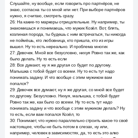
Слушайте, ну вообще, если говорить про партнёров, не
знаю, согласна ты со мной или нет. При выборе партнёров
нужно, я считаю, смотреть сразу.
26
:
На какие-то маркеры отрицательные. Ну например, ты
знакомишься и понимаешь, что мужик Козёл. Вот, блять,
козлиная порода, ты будешь с ним встречаться, ты никогда
не поймёшь, кто любовница, кто пришла, кто из игры
вышел. Ну то есть нереально. И проблема многих
27
:
Девочек. Мной все безусловно, нихуя Ровно так же, как
было делать. Ну то есть если
28
:
Все думают, ну я же другая со будет по другому.
Малышка с тобой будет со всеми. Ну то есть тут надо
понимать задачу. И что вообще с этим мужиком вам
попался?
29
:
Девочек все думают, ну я же другая, со мной все будет
по другому. Безусловно. Нихуя, малышка, с тобой будет
Ровно так же, как было со всеми. Ну то есть тут надо
понимать задачу и что вообще с этим мужиком делать? Ну
то есть, если вам попался Козёл, то
30
:
Понимает, что нужно параллельно строить какое-то своё
настоящее, чтобы не быть потом в слезах, ну или,
например, человек в зависимостях, да, то есть это алко