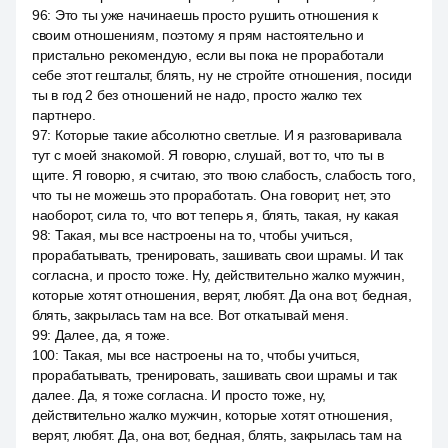
96
:
Это ты уже начинаешь просто рушить отношения к
своим отношениям, поэтому я прям настоятельно и
пристально рекомендую, если вы пока не проработали
себе этот гештальт, блять, ну не стройте отношения, посиди
ты в год 2 без отношений не надо, просто жалко тех
партнеро.
97
:
Которые такие абсолютно светлые. И я разговаривала
тут с моей знакомой. Я говорю, слушай, вот то, что ты в
щите. Я говорю, я считаю, это твою слабость, слабость того,
что ты не можешь это проработать. Она говорит, нет, это
наоборот, сила то, что вот теперь я, блять, такая, ну какая
98
:
Такая, мы все настроены на то, чтобы учиться,
прорабатывать, тренировать, зашивать свои шрамы. И так
согласна, и просто тоже. Ну, действительно жалко мужчин,
которые хотят отношения, верят, любят. Да она вот, бедная,
блять, закрылась там на все. Вот откатывай меня.
99
:
Далее, да, я тоже.
100
:
Такая, мы все настроены на то, чтобы учиться,
прорабатывать, тренировать, зашивать свои шрамы и так
далее. Да, я тоже согласна. И просто тоже, ну,
действительно жалко мужчин, которые хотят отношения,
верят, любят. Да, она вот, бедная, блять, закрылась там на