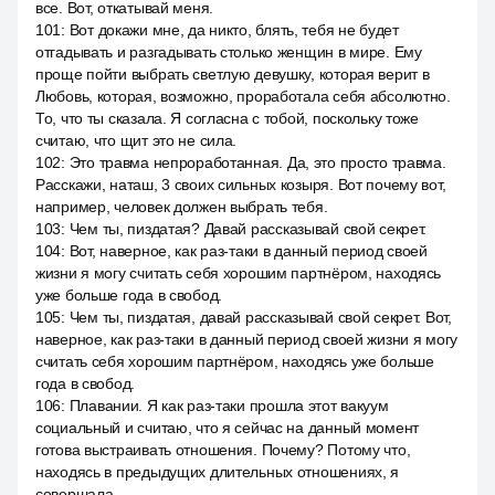
все. Вот, откатывай меня.
101
:
Вот докажи мне, да никто, блять, тебя не будет
отгадывать и разгадывать столько женщин в мире. Ему
проще пойти выбрать светлую девушку, которая верит в
Любовь, которая, возможно, проработала себя абсолютно.
То, что ты сказала. Я согласна с тобой, поскольку тоже
считаю, что щит это не сила.
102
:
Это травма непроработанная. Да, это просто травма.
Расскажи, наташ, 3 своих сильных козыря. Вот почему вот,
например, человек должен выбрать тебя.
103
:
Чем ты, пиздатая? Давай рассказывай свой секрет.
104
:
Вот, наверное, как раз-таки в данный период своей
жизни я могу считать себя хорошим партнёром, находясь
уже больше года в свобод.
105
:
Чем ты, пиздатая, давай рассказывай свой секрет. Вот,
наверное, как раз-таки в данный период своей жизни я могу
считать себя хорошим партнёром, находясь уже больше
года в свобод.
106
:
Плавании. Я как раз-таки прошла этот вакуум
социальный и считаю, что я сейчас на данный момент
готова выстраивать отношения. Почему? Потому что,
находясь в предыдущих длительных отношениях, я
совершала