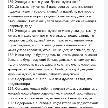
159
:
Женщина, меня ушли. Да как, ну как же я?
160
:
Да как же, ну как от. И даже если вот мне знакомая
подруга пишет, я говорю, слушай, а давай, ну вот просто
холодным умом порассуждаем, а что ты ему давала в
отношениях? Вот какая у тебя гарантия, что он не найдёт,
например, ту де,
161
:
Женщина, да как же, ну как от меня ушли, да, как, ну
как же я и даже если вот мне знакомая подруга пишет, я
говорю, слушай, а давай, ну вот просто холодным умом
порассуждаем, а что ты ему давала в отношениях? Вот
какая у тебя гарантия, что он не найдёт, например, ту, де,
162
:
И она ему не будет давать то, что ты давала, а может
быть, она будет ему ещё больше давать и, к примеру, все,
ну, она скажет, ну я секс давала секс, это очень маленькая
критерия, это настолько мало. Вообще каждой девушке
мужчине нужно, я считаю, работать над своим.
163
:
Содержание. Я знаешь, о чем думала? О том, что
продемонстри
164
:
Сегодня, когда к тебе на подкаст ехала, у женщины, у
которой мощнейшее содержание, у которой мощнейшее,
просто как это называется, то женские, блять, флюиды.
165
:
Содержание. Я сегодня, когда к тебе на подкаст ехала,
знаешь, о чем думала? О том, что у женщины, у которой