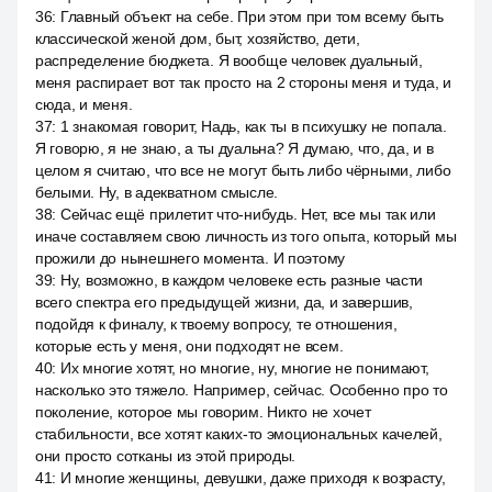
36
:
Главный объект на себе. При этом при том всему быть
классической женой дом, быт, хозяйство, дети,
распределение бюджета. Я вообще человек дуальный,
меня распирает вот так просто на 2 стороны меня и туда, и
сюда, и меня.
37
:
1 знакомая говорит, Надь, как ты в психушку не попала.
Я говорю, я не знаю, а ты дуальна? Я думаю, что, да, и в
целом я считаю, что все не могут быть либо чёрными, либо
белыми. Ну, в адекватном смысле.
38
:
Сейчас ещё прилетит что-нибудь. Нет, все мы так или
иначе составляем свою личность из того опыта, который мы
прожили до нынешнего момента. И поэтому
39
:
Ну, возможно, в каждом человеке есть разные части
всего спектра его предыдущей жизни, да, и завершив,
подойдя к финалу, к твоему вопросу, те отношения,
которые есть у меня, они подходят не всем.
40
:
Их многие хотят, но многие, ну, многие не понимают,
насколько это тяжело. Например, сейчас. Особенно про то
поколение, которое мы говорим. Никто не хочет
стабильности, все хотят каких-то эмоциональных качелей,
они просто сотканы из этой природы.
41
:
И многие женщины, девушки, даже приходя к возрасту,