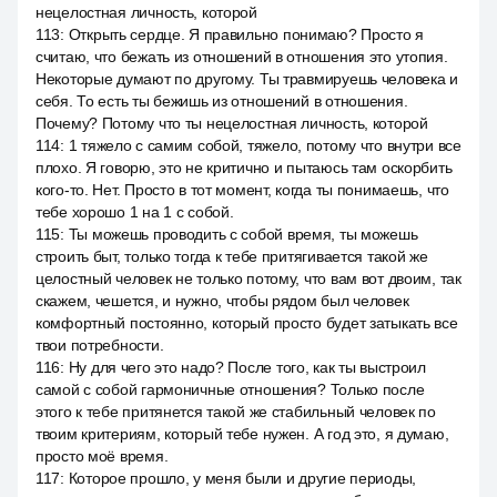
нецелостная личность, которой
113
:
Открыть сердце. Я правильно понимаю? Просто я
считаю, что бежать из отношений в отношения это утопия.
Некоторые думают по другому. Ты травмируешь человека и
себя. То есть ты бежишь из отношений в отношения.
Почему? Потому что ты нецелостная личность, которой
114
:
1 тяжело с самим собой, тяжело, потому что внутри все
плохо. Я говорю, это не критично и пытаюсь там оскорбить
кого-то. Нет. Просто в тот момент, когда ты понимаешь, что
тебе хорошо 1 на 1 с собой.
115
:
Ты можешь проводить с собой время, ты можешь
строить быт, только тогда к тебе притягивается такой же
целостный человек не только потому, что вам вот двоим, так
скажем, чешется, и нужно, чтобы рядом был человек
комфортный постоянно, который просто будет затыкать все
твои потребности.
116
:
Ну для чего это надо? После того, как ты выстроил
самой с собой гармоничные отношения? Только после
этого к тебе притянется такой же стабильный человек по
твоим критериям, который тебе нужен. А год это, я думаю,
просто моё время.
117
:
Которое прошло, у меня были и другие периоды,