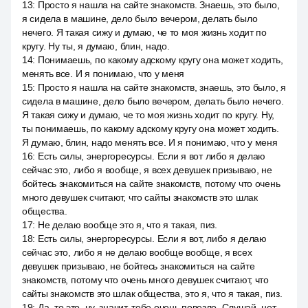
13
:
Просто я нашла на сайте знакомств. Знаешь, это было,
я сидела в машине, дело было вечером, делать было
нечего. Я такая сижу и думаю, че то моя жизнь ходит по
кругу. Ну ты, я думаю, блин, надо.
14
:
Понимаешь, по какому адскому кругу она может ходить,
менять все. И я понимаю, что у меня
15
:
Просто я нашла на сайте знакомств, знаешь, это было, я
сидела в машине, дело было вечером, делать было нечего.
Я такая сижу и думаю, че то моя жизнь ходит по кругу. Ну,
ты понимаешь, по какому адскому кругу она может ходить.
Я думаю, блин, надо менять все. И я понимаю, что у меня
16
:
Есть силы, энергоресурсы. Если я вот либо я делаю
сейчас это, либо я вообще, я всех девушек призываю, не
бойтесь знакомиться на сайте знакомств, потому что очень
много девушек считают, что сайты знакомств это шлак
общества.
17
:
Не делаю вообще это я, что я такая, пиз.
18
:
Есть силы, энергоресурсы. Если я вот, либо я делаю
сейчас это, либо я не делаю вообще вообще, я всех
девушек призываю, не бойтесь знакомиться на сайте
знакомств, потому что очень много девушек считают, что
сайты знакомств это шлак общества, это я, что я такая, пиз.
19
:
Да, то это, ну, значит, тебе очень повезло. Слушай, нет,