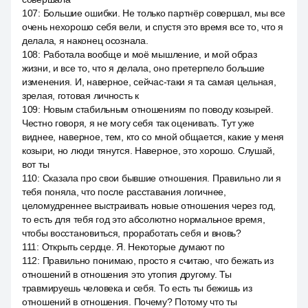
107
:
Большие ошибки. Не только партнёр совершал, мы все
очень нехорошо себя вели, и спустя это время все то, что я
делала, я наконец осознала.
108
:
Работала вообще и моё мышление, и мой образ
жизни, и все то, что я делала, оно претерпело большие
изменения. И, наверное, сейчас-таки я та самая цельная,
зрелая, готовая личность к
109
:
Новым стабильным отношениям по поводу козырей.
Честно говоря, я не могу себя так оценивать. Тут уже
виднее, наверное, тем, кто со мной общается, какие у меня
козыри, но люди тянутся. Наверное, это хорошо. Слушай,
вот ты
110
:
Сказала про свои бывшие отношения. Правильно ли я
тебя поняла, что после расставания логичнее,
целомудреннее выстраивать новые отношения через год,
то есть для тебя год это абсолютно нормальное время,
чтобы восстановиться, проработать себя и вновь?
111
:
Открыть сердце. Я. Некоторые думают по
112
:
Правильно понимаю, просто я считаю, что бежать из
отношений в отношения это утопия другому. Ты
травмируешь человека и себя. То есть ты бежишь из
отношений в отношения. Почему? Потому что ты