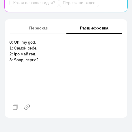
Какая основная идея?
Перескажи видео
Пересказ
Расшифровка
0
:
Oh, my god.
1
:
Самой себе.
2
:
Ipo май гад.
3
:
Snap, серис?