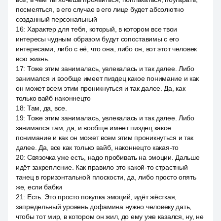
посмеяться, в его случае в его лице будет абсолютно
созданный персональный
16
:
Характер для тебя, который, в котором все твои
интересы чудным образом будут сопоставимы с его
интересами, либо с её, что она, либо он, вот этот человек
всю жизнь.
17
:
Тоже этим занималась, увлекалась и так далее. Либо
занимался и вообще имеет пиздец какое понимание и как
он может всем этим проникнуться и так далее. Да, как
только вайб наконнецто
18
:
Там, да, все.
19
:
Тоже этим занималась, увлекалась и так далее. Либо
занимался там, да, и вообще имеет пиздец какое
понимание и как он может всем этим проникнуться и так
далее. Да, все как только вайб, наконнецто какая-то
20
:
Связочка уже есть, надо пробивать на эмоции. Дальше
идёт закрепление. Как правило это какой-то страстный
танец в горизонтальной плоскости, да, либо просто опять
же, если бабки
21
:
Есть. Это просто покупка эмоций, идёт жёсткая,
запредельный уровень дофамина нужно человеку дать,
чтобы тот мир, в котором он жил, до ему уже казался, ну, не