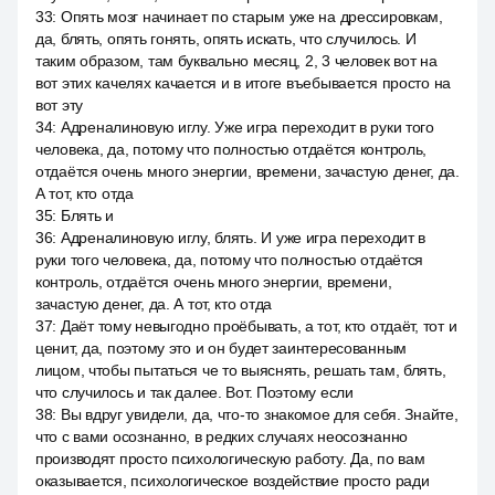
33
:
Опять мозг начинает по старым уже на дрессировкам,
да, блять, опять гонять, опять искать, что случилось. И
таким образом, там буквально месяц, 2, 3 человек вот на
вот этих качелях качается и в итоге въебывается просто на
вот эту
34
:
Адреналиновую иглу. Уже игра переходит в руки того
человека, да, потому что полностью отдаётся контроль,
отдаётся очень много энергии, времени, зачастую денег, да.
А тот, кто отда
35
:
Блять и
36
:
Адреналиновую иглу, блять. И уже игра переходит в
руки того человека, да, потому что полностью отдаётся
контроль, отдаётся очень много энергии, времени,
зачастую денег, да. А тот, кто отда
37
:
Даёт тому невыгодно проёбывать, а тот, кто отдаёт, тот и
ценит, да, поэтому это и он будет заинтересованным
лицом, чтобы пытаться че то выяснять, решать там, блять,
что случилось и так далее. Вот. Поэтому если
38
:
Вы вдруг увидели, да, что-то знакомое для себя. Знайте,
что с вами осознанно, в редких случаях неосознанно
производят просто психологическую работу. Да, по вам
оказывается, психологическое воздействие просто ради