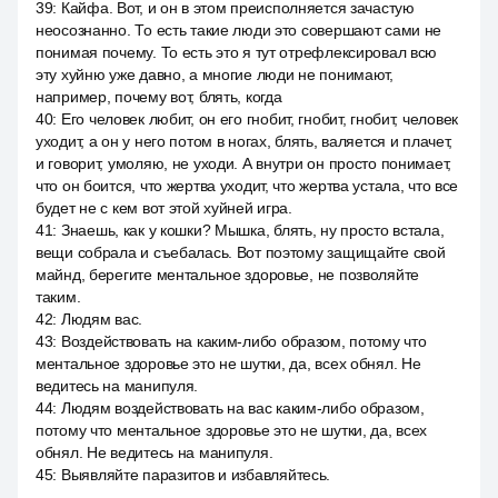
39
:
Кайфа. Вот, и он в этом преисполняется зачастую
неосознанно. То есть такие люди это совершают сами не
понимая почему. То есть это я тут отрефлексировал всю
эту хуйню уже давно, а многие люди не понимают,
например, почему вот, блять, когда
40
:
Его человек любит, он его гнобит, гнобит, гнобит, человек
уходит, а он у него потом в ногах, блять, валяется и плачет,
и говорит, умоляю, не уходи. А внутри он просто понимает,
что он боится, что жертва уходит, что жертва устала, что все
будет не с кем вот этой хуйней игра.
41
:
Знаешь, как у кошки? Мышка, блять, ну просто встала,
вещи собрала и съебалась. Вот поэтому защищайте свой
майнд, берегите ментальное здоровье, не позволяйте
таким.
42
:
Людям вас.
43
:
Воздействовать на каким-либо образом, потому что
ментальное здоровье это не шутки, да, всех обнял. Не
ведитесь на манипуля.
44
:
Людям воздействовать на вас каким-либо образом,
потому что ментальное здоровье это не шутки, да, всех
обнял. Не ведитесь на манипуля.
45
:
Выявляйте паразитов и избавляйтесь.