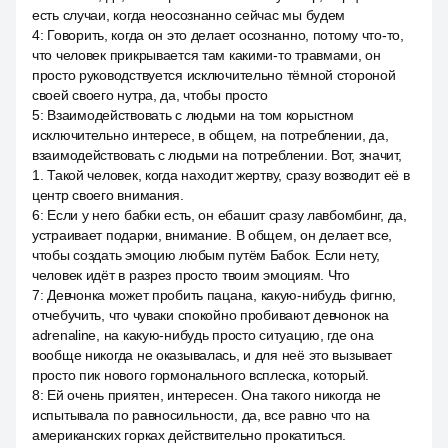
есть случаи, когда неосознанно сейчас мы будем
4
:
Говорить, когда он это делает осознанно, потому что-то,
что человек прикрывается там какими-то травмами, он
просто руководствуется исключительно тёмной стороной
своей своего нутра, да, чтобы просто
5
:
Взаимодействовать с людьми на том корыстном
исключительно интересе, в общем, на потреблении, да,
взаимодействовать с людьми на потреблении. Вот, значит,
1. Такой человек, когда находит жертву, сразу возводит её в
центр своего внимания.
6
:
Если у него бабки есть, он ебашит сразу лавбомбинг, да,
устраивает подарки, внимание. В общем, он делает все,
чтобы создать эмоцию любым путём Бабок. Если нету,
человек идёт в разрез просто твоим эмоциям. Что
7
:
Девчонка может пробить пацана, какую-нибудь фигню,
отчебучить, что чуваки спокойно пробивают девчонок на
adrenaline, на какую-нибудь просто ситуацию, где она
вообще никогда не оказывалась, и для неё это вызывает
просто пик нового гормонального всплеска, который.
8
:
Ей очень приятен, интересен. Она такого никогда не
испытывала по равносильности, да, все равно что на
американских горках действительно прокатиться.