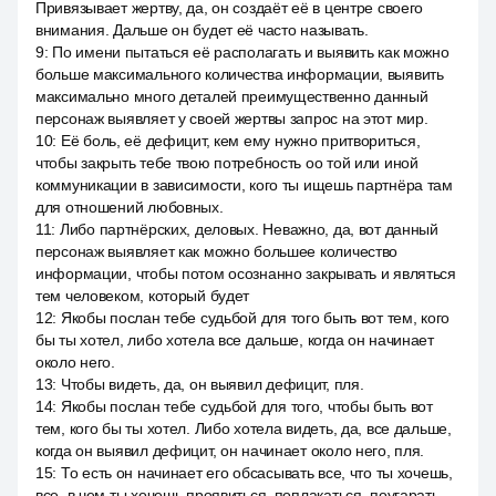
Привязывает жертву, да, он создаёт её в центре своего
внимания. Дальше он будет её часто называть.
9
:
По имени пытаться её располагать и выявить как можно
больше максимального количества информации, выявить
максимально много деталей преимущественно данный
персонаж выявляет у своей жертвы запрос на этот мир.
10
:
Её боль, её дефицит, кем ему нужно притвориться,
чтобы закрыть тебе твою потребность оо той или иной
коммуникации в зависимости, кого ты ищешь партнёра там
для отношений любовных.
11
:
Либо партнёрских, деловых. Неважно, да, вот данный
персонаж выявляет как можно большее количество
информации, чтобы потом осознанно закрывать и являться
тем человеком, который будет
12
:
Якобы послан тебе судьбой для того быть вот тем, кого
бы ты хотел, либо хотела все дальше, когда он начинает
около него.
13
:
Чтобы видеть, да, он выявил дефицит, пля.
14
:
Якобы послан тебе судьбой для того, чтобы быть вот
тем, кого бы ты хотел. Либо хотела видеть, да, все дальше,
когда он выявил дефицит, он начинает около него, пля.
15
:
То есть он начинает его обсасывать все, что ты хочешь,
все, в чем ты хочешь проявиться, поплакаться, поугарать,