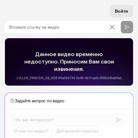
Войти
Вставьте ссылку на видео
Задайте вопрос по видео
Что вас интересует?
О чем это видео?
Дай краткий пересказ