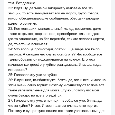
тем. Вот дальше.
22
:
Идёт. Ну, дальше он забирает у человека все эти
эмоции, то есть выкидывает его на мороз, грубо говоря,
игнор, обесценивающие сообщения, обесценивающие
какие-то реплики.
23
:
Комментарии, максимальный холод, возможно, даже
такое открытое, откровенное, пренебрежительное, даже
где-то отношение, но без перегиба, так что человек жертва,
да, то есть не понимает.
24
:
Что вообще происходит, блять? Ещё вчера все было
заебись. А сегодня что случилось, блять? Что вообще все
таким образом он подсаживается на крючок. Его мозг
начинает как quest эту хуйню разгадывать. Знаешь, когда
интересно?
25
:
Головоломку уже за хуйня.
26
:
В принцип, въебался уже, блять, да, что и все, и мозг на
этом очень легко торчит. Поэтому и существуют всякие вот
такие увлекательные для мозга штучки, потому что мозг
очень быстро на все это ведётся.
27
:
Головоломку уже, в принцип, въебался уже, блять, да
что за хуйня? И все. И мозг на этом очень легко торчит.
Поэтому и существуют всякие вот такие увлекательные для