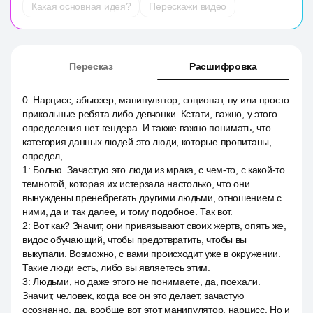
Какая основная идея?
Перескажи видео
Пересказ
Расшифровка
0
:
Нарцисс, абьюзер, манипулятор, социопат, ну или просто
прикольные ребята либо девчонки. Кстати, важно, у этого
определения нет гендера. И также важно понимать, что
категория данных людей это люди, которые пропитаны,
определ,
1
:
Болью. Зачастую это люди из мрака, с чем-то, с какой-то
темнотой, которая их истерзала настолько, что они
вынуждены пренебрегать другими людьми, отношением с
ними, да и так далее, и тому подобное. Так вот.
2
:
Вот как? Значит, они привязывают своих жертв, опять же,
видос обучающий, чтобы предотвратить, чтобы вы
выкупали. Возможно, с вами происходит уже в окружении.
Такие люди есть, либо вы являетесь этим.
3
:
Людьми, но даже этого не понимаете, да, поехали.
Значит, человек, когда все он это делает, зачастую
осознанно, да, вообще вот этот манипулятор, нарцисс. Но и