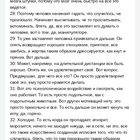
мозга штучки, потому что мозг очень быстро на все это
ведётся.
28
:
Поэтому человек начинает гадать, что случилось, че
произошло. Начинает высчитывать, че то просчитывать,
вспоминать, блять, да, все это заставляет его думать о
человеке, вот о том, да, манипуляторе.
29
:
То уже заставляет человека привязаться дальше. Он
опять возвращает хорошее отношение, приятное, все
заебись, и жертва таким образом дрессируется, как кнут и
пряник. Вот дальше.
30
:
Может, например, на длительной дистанции все быть
хорошо. Опять же, он удовлетворяет своё. Вот вопрос.
Предвкушаю, для чего все это? Он просто удовлетворяет
своё эго, ему просто нравится делать
31
:
Вот это психологическое воздействие и смотреть, как
оно работает. То есть просто подопытное, как с
подопытным животным. Вот других мотиваций нету, это
просто прикольно и все. То есть дальше он может кинуть на
иглу, да, горячо.
32
:
Холодно. То есть когда он пропадает, игнорит,
морозится, ничего не заходит никуда, ни в сети, ни это, все
это также искусственно созданная иллюзия того, что что-то
случилось, блять, что-то там произошло таким образом.