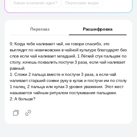
Какая основная идея?
Перескажи видео
Пересказ
Расшифровка
0
:
Когда тебе наливают чай, не говори спасибо, это
выглядит по новичковские в чайной культуре благодарят без
слов если чай наливает младший, 1 Лёгкий стук пальцем по
столу, хочешь похвалить постучи 3 раза, если чай наливает
равный.
1
:
Сложи 2 пальца вместе и постучи 3 раза, а если чай
наливает старший сожми руку в кулак и постучи им по столу
1 палец, 2 пальца или кулак 3 уровня уважения. Этот жест
называется чайным ритуалом постукивания пальцами.
2
:
А больше?