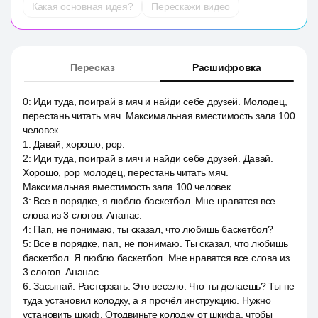
Какая основная идея?
Перескажи видео
Пересказ
Расшифровка
0
:
Иди туда, поиграй в мяч и найди себе друзей. Молодец,
перестань читать мяч. Максимальная вместимость зала 100
человек.
1
:
Давай, хорошо, pop.
2
:
Иди туда, поиграй в мяч и найди себе друзей. Давай.
Хорошо, pop молодец, перестань читать мяч.
Максимальная вместимость зала 100 человек.
3
:
Все в порядке, я люблю баскетбол. Мне нравятся все
слова из 3 слогов. Ананас.
4
:
Пап, не понимаю, ты сказал, что любишь баскетбол?
5
:
Все в порядке, пап, не понимаю. Ты сказал, что любишь
баскетбол. Я люблю баскетбол. Мне нравятся все слова из
3 слогов. Ананас.
6
:
Засыпай. Растерзать. Это весело. Что ты делаешь? Ты не
туда установил колодку, а я прочёл инструкцию. Нужно
установить шкиф. Отодвиньте колодку от шкифа, чтобы