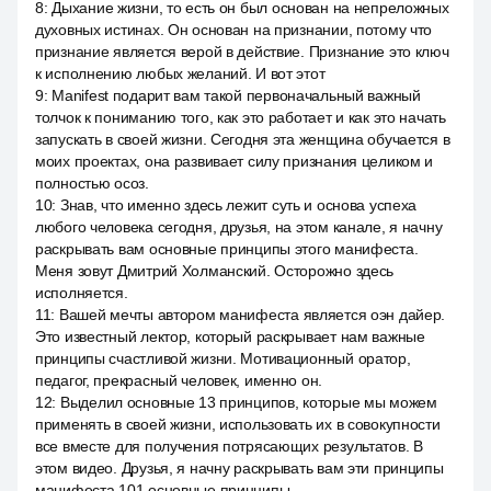
8
:
Дыхание жизни, то есть он был основан на непреложных
духовных истинах. Он основан на признании, потому что
признание является верой в действие. Признание это ключ
к исполнению любых желаний. И вот этот
9
:
Manifest подарит вам такой первоначальный важный
толчок к пониманию того, как это работает и как это начать
запускать в своей жизни. Сегодня эта женщина обучается в
моих проектах, она развивает силу признания целиком и
полностью осоз.
10
:
Знав, что именно здесь лежит суть и основа успеха
любого человека сегодня, друзья, на этом канале, я начну
раскрывать вам основные принципы этого манифеста.
Меня зовут Дмитрий Холманский. Осторожно здесь
исполняется.
11
:
Вашей мечты автором манифеста является оэн дайер.
Это известный лектор, который раскрывает нам важные
принципы счастливой жизни. Мотивационный оратор,
педагог, прекрасный человек, именно он.
12
:
Выделил основные 13 принципов, которые мы можем
применять в своей жизни, использовать их в совокупности
все вместе для получения потрясающих результатов. В
этом видео. Друзья, я начну раскрывать вам эти принципы
манифеста 101 основные принципы.