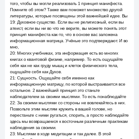
того, чтобы вы могли реализовать 1 принцип манифеста.
Помните об этом? Также вам поможет множество другой
литературы, которые посвящены этой важнейшей идее. Вы
19
:
Духовное существо. Если вы не религиозный, если вы
атеист, если вы ни во что не верите, вы можете понять этот
принцип манифеста как-то, что в основе вас заложена
информационная матрица. Учёные это подтверждают. И во
мно,
20
:
Многих учебниках, эта информация есть во многих
книгах о квантовой физике, например. То есть ощущайте
себя как не как груду мышц и клеток физического тела,
ощущайте себя как Духов.
21
:
Сущность. Ощущайте себя именно как
информационную матрицу, по которой выстраивается все
остальное. 2 важнейший принцип это станьте
наблюдателем за своими мыслями. То есть понаблюдайте
22
:
За своими мыслями со стороны не вовлекайтесь в них.
Позвольте этим мыслям кружить в вашей голове, но
перестаньте с ними ругаться, спорить, а просто наблюдайте
здесь мы возвращаемся к восточным различным практикам
наблюдения за своими.
23
:
Мыслями в ходе медитации и так далее. В этой