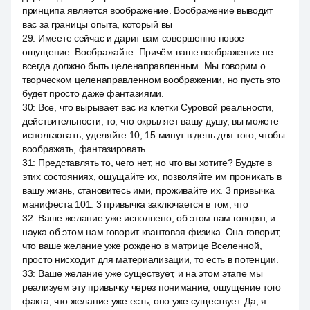
принципа является воображение. Воображение выводит
вас за границы опыта, который вы
29
:
Имеете сейчас и дарит вам совершенно новое
ощущение. Воображайте. Причём ваше воображение не
всегда должно быть целенаправленным. Мы говорим о
творческом целенаправленном воображении, но пусть это
будет просто даже фантазиями.
30
:
Все, что вырывает вас из клетки Суровой реальности,
действительности, то, что окрыляет вашу душу, вы можете
использовать, уделяйте 10, 15 минут в день для того, чтобы
воображать, фантазировать.
31
:
Представлять то, чего нет, но что вы хотите? Будьте в
этих состояниях, ощущайте их, позволяйте им проникать в
вашу жизнь, становитесь ими, проживайте их. 3 привычка
манифеста 101. 3 привычка заключается в том, что
32
:
Ваше желание уже исполнено, об этом нам говорят, и
наука об этом нам говорит квантовая физика. Она говорит,
что ваше желание уже рождено в матрице Вселенной,
просто нисходит для материализации, то есть в потенции.
33
:
Ваше желание уже существует, и на этом этапе мы
реализуем эту привычку через понимание, ощущение того
факта, что желание уже есть, оно уже существует. Да, я