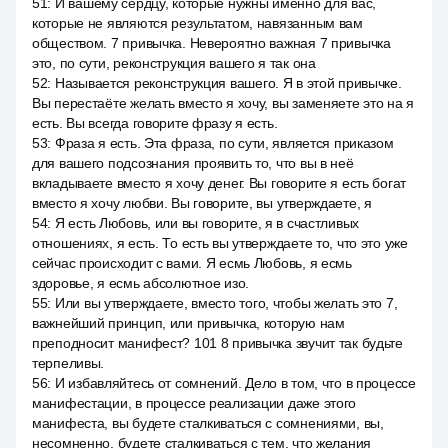
51
:
И вашему сердцу, которые нужны именно для вас,
которые не являются результатом, навязанным вам
обществом. 7 привычка. Невероятно важная 7 привычка
это, по сути, реконструкция вашего я так она
52
:
Называется реконструкция вашего. Я в этой привычке.
Вы перестаёте желать вместо я хочу, вы заменяете это на я
есть. Вы всегда говорите фразу я есть.
53
:
Фраза я есть. Эта фраза, по сути, является приказом
для вашего подсознания проявить то, что вы в неё
вкладываете вместо я хочу денег. Вы говорите я есть богат
вместо я хочу любви. Вы говорите, вы утверждаете, я
54
:
Я есть Любовь, или вы говорите, я в счастливых
отношениях, я есть. То есть вы утверждаете то, что это уже
сейчас происходит с вами. Я есмь Любовь, я есмь
здоровье, я есмь абсолютное изо.
55
:
Или вы утверждаете, вместо того, чтобы желать это 7,
важнейший принцип, или привычка, которую нам
преподносит манифест? 101 8 привычка звучит так будьте
терпеливы.
56
:
И избавляйтесь от сомнений. Дело в том, что в процессе
манифестации, в процессе реализации даже этого
манифеста, вы будете сталкиваться с сомнениями, вы,
несомненно, будете сталкиваться с тем, что желания