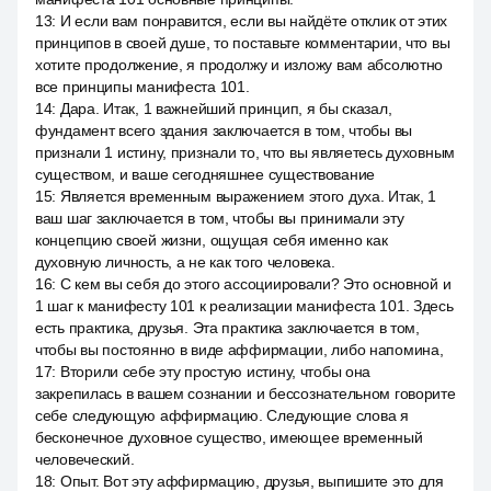
13
:
И если вам понравится, если вы найдёте отклик от этих
принципов в своей душе, то поставьте комментарии, что вы
хотите продолжение, я продолжу и изложу вам абсолютно
все принципы манифеста 101.
14
:
Дара. Итак, 1 важнейший принцип, я бы сказал,
фундамент всего здания заключается в том, чтобы вы
признали 1 истину, признали то, что вы являетесь духовным
существом, и ваше сегодняшнее существование
15
:
Является временным выражением этого духа. Итак, 1
ваш шаг заключается в том, чтобы вы принимали эту
концепцию своей жизни, ощущая себя именно как
духовную личность, а не как того человека.
16
:
С кем вы себя до этого ассоциировали? Это основной и
1 шаг к манифесту 101 к реализации манифеста 101. Здесь
есть практика, друзья. Эта практика заключается в том,
чтобы вы постоянно в виде аффирмации, либо напомина,
17
:
Вторили себе эту простую истину, чтобы она
закрепилась в вашем сознании и бессознательном говорите
себе следующую аффирмацию. Следующие слова я
бесконечное духовное существо, имеющее временный
человеческий.
18
:
Опыт. Вот эту аффирмацию, друзья, выпишите это для