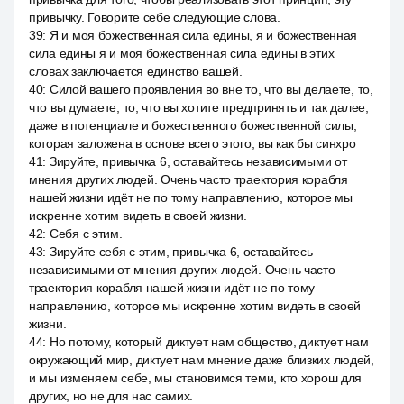
привычку. Говорите себе следующие слова.
39
:
Я и моя божественная сила едины, я и божественная
сила едины я и моя божественная сила едины в этих
словах заключается единство вашей.
40
:
Силой вашего проявления во вне то, что вы делаете, то,
что вы думаете, то, что вы хотите предпринять и так далее,
даже в потенциале и божественного божественной силы,
которая заложена в основе всего этого, вы как бы синхро
41
:
Зируйте, привычка 6, оставайтесь независимыми от
мнения других людей. Очень часто траектория корабля
нашей жизни идёт не по тому направлению, которое мы
искренне хотим видеть в своей жизни.
42
:
Себя с этим.
43
:
Зируйте себя с этим, привычка 6, оставайтесь
независимыми от мнения других людей. Очень часто
траектория корабля нашей жизни идёт не по тому
направлению, которое мы искренне хотим видеть в своей
жизни.
44
:
Но потому, который диктует нам общество, диктует нам
окружающий мир, диктует нам мнение даже близких людей,
и мы изменяем себе, мы становимся теми, кто хорош для
других, но не для нас самих.