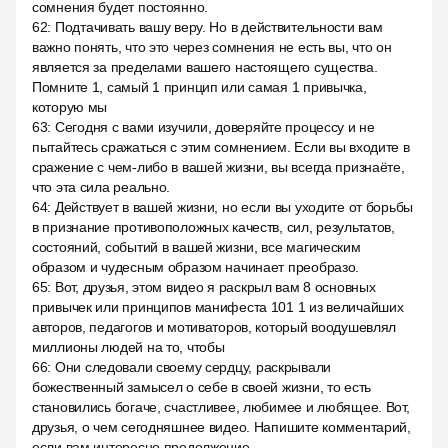
сомнения будет постоянно.
62
:
Подтачивать вашу веру. Но в действительности вам
важно понять, что это через сомнения не есть вы, что он
является за пределами вашего настоящего существа.
Помните 1, самый 1 принцип или самая 1 привычка,
которую мы
63
:
Сегодня с вами изучили, доверяйте процессу и не
пытайтесь сражаться с этим сомнением. Если вы входите в
сражение с чем-либо в вашей жизни, вы всегда признаёте,
что эта сила реально.
64
:
Действует в вашей жизни, но если вы уходите от борьбы
в признание противоположных качеств, сил, результатов,
состояний, событий в вашей жизни, все магическим
образом и чудесным образом начинает преобразо.
65
:
Вот, друзья, этом видео я раскрыл вам 8 основных
привычек или принципов манифеста 101 1 из величайших
авторов, педагогов и мотиваторов, который воодушевлял
миллионы людей на то, чтобы
66
:
Они следовали своему сердцу, раскрывали
божественный замысел о себе в своей жизни, то есть
становились богаче, счастливее, любимее и любящее. Вот,
друзья, о чем сегодняшнее видео. Напишите комментарий,
если вам интересно продолжение.