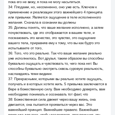
пока его не вижу, я пока не могу насытиться.
34
:
Плодами, но, несомненно, оно уже есть. Ключом к
применению и реализации этого важнейшего 4 принципа
или привычки. Является ощущение в теле исполненного
желания. Сначала в сознании вы должны
35
:
Должны понять, что ваше желание исполнено, а затем
почувствовать, где это отображается в вашем теле, и
посмаковать это качество, это чувство, это ощущение
вашего тела, приравняв ему к тому, что вы как будто это
испытываете от того,
36
:
Того, что это реально. Так что ваше желание реально
уже исполнилось. Вот друзья, таким образом вы способны
буквально ощущать и чувствовать то, чего пока нет. Вы
способны буквально смотреть сквозь суровую реальность,
наслаждаясь теми видами.
37
:
Прекрасными, которыми вы реально хотите ощущать,
получать и в которых хотите жить. 5 привычка заключается в
Вере в божественную силу. Вам необходимо доверять, вам
необходимо понимать и осознавать тот факт, что
38
:
Божественная сила движет через вашу жизнь, она
двигается, она пытается проявиться через вас. Это
важнейший принцип. Важнейшее правило. Важнейшая
привычка для того, чтобы реализовать этот принцип, эту