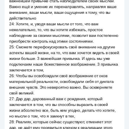
важнейшей привычке стать наблюдателем своих мыслей.
Важно ещё и умение их перенаправлять, направляя ваше
внимание, ваши мысли, ваши ощущения к тому, что вы
действительно
24
:
Хотите, и, уводя ваши мысли от того, что вам
нежелательно, то, что вы хотите избежать, простое
наблюдение за своими мыслями, позволит вам постепенно
приобрести контроль над этими состояниями.
25
:
Сможете перефокусировать своё внимание на другие
аспекты вашей жизни, на то, что вам хочется видеть в своей
жизни больше. 3 важнейшая привычка. И здесь мы уже
подключаем наше божественное воображение. 3 привычка
заключается в том,
26
:
Чтобы вы освобождали своё воображение от оков
материальной реальности, освобождали себя от диктата
внешних чувств. Это невероятно важно. Вы оскверняете
свой великий.
27
:
Дар дар, дарованный вам с рождения, который
заключается в том, что вы способны выразить в своей
жизни абсолютно все, быть кем угодно, делать что хотите,
но мысли о том, что я замкнут в тех,
28
:
Реалиях, которые сейчас существуют, отменяет этот
дар, не даёт ему проявиться ключом к реализации этого