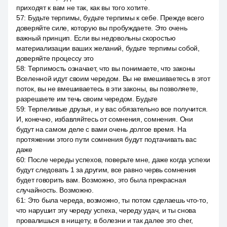
приходят к вам не так, как вы того хотите.
57
:
Будьте терпимы, будьте терпимы к себе. Прежде всего
доверяйте силе, которую вы пробуждаете. Это очень
важный принцип. Если вы недовольны скоростью
материализации ваших желаний, будьте терпимы собой,
доверяйте процессу это
58
:
Терпимость означает, что вы понимаете, что законы
Вселенной идут своим чередом. Вы не вмешиваетесь в этот
поток, вы не вмешиваетесь в эти законы, вы позволяете,
разрешаете им течь своим чередом. Будьте
59
:
Терпеливые друзья, и у вас обязательно все получится.
И, конечно, избавляйтесь от сомнения, сомнения. Они
будут на самом деле с вами очень долгое время. На
протяжении этого пути сомнения будут подтачивать вас
даже
60
:
После череды успехов, поверьте мне, даже когда успехи
будут следовать 1 за другим, все равно червь сомнения
будет говорить вам. Возможно, это была прекрасная
случайность. Возможно.
61
:
Это была череда, возможно, ты потом сделаешь что-то,
что нарушит эту череду успеха, череду удач, и ты снова
провалишься в нищету, в болезни и так далее это cher,