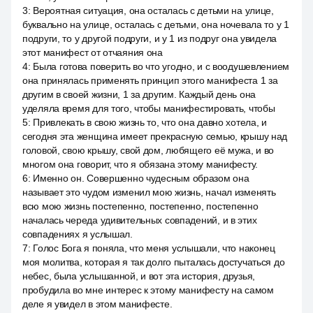
3
:
Вероятная ситуация, она осталась с детьми на улице,
буквально на улице, осталась с детьми, она ночевала то у 1
подруги, то у другой подруги, и у 1 из подруг она увидела
этот манифест от отчаяния она
4
:
Была готова поверить во что угодно, и с воодушевлением
она принялась применять принцип этого манифеста 1 за
другим в своей жизни, 1 за другим. Каждый день она
уделяла время для того, чтобы манифестировать, чтобы
5
:
Привлекать в свою жизнь то, что она давно хотела, и
сегодня эта женщина имеет прекрасную семью, крышу над
головой, свою крышу, свой дом, любящего её мужа, и во
многом она говорит, что я обязана этому манифесту.
6
:
Именно он. Совершенно чудесным образом она
называет это чудом изменил мою жизнь, начал изменять
всю мою жизнь постепенно, постепенно, постепенно
началась череда удивительных совпадений, и в этих
совпадениях я услышал.
7
:
Голос Бога я поняла, что меня услышали, что наконец
моя молитва, которая я так долго пыталась достучаться до
небес, была услышанной, и вот эта история, друзья,
пробудила во мне интерес к этому манифесту на самом
деле я увидел в этом манифесте.