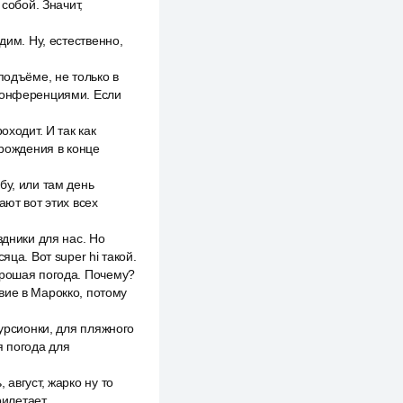
собой. Значит,
дим. Ну, естественно,
подъёме, не только в
 конференциями. Если
оходит. И так как
 рождения в конце
бу, или там день
ают вот этих всех
здники для нас. Но
ца. Вот super hi такой.
орошая погода. Почему?
вие в Марокко, потому
курсионки, для пляжного
я погода для
август, жарко ну то
рилетает.