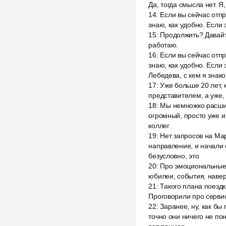
Да, тогда смысла нет. Я
14
:
Если вы сейчас отпр
знаю, как удобно. Если э
15
:
Продолжить? Давайте
работаю.
16
:
Если вы сейчас отпр
знаю, как удобно. Если 
Лебедева, с кем я знак
17
:
Уже больше 20 лет, 
представителем, а уже, 
18
:
Мы немножко расшир
огромный, просто уже и 
коллег
19
:
Нет запросов на Мар
направление, и начали с 
безусловно, это
20
:
Про эмоциональные, 
юбилеи, события, наверн
21
:
Такого плана поездк
Проговорили про сервис
22
:
Заранее, ну, как бы
точно они ничего не пон