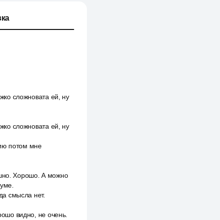
ка
ожко сложновата ей, ну
ожко сложновата ей, ну
цию потом мне
ышно. Хорошо. А можно
зуме.
да смысла нет.
рошо видно, не очень.