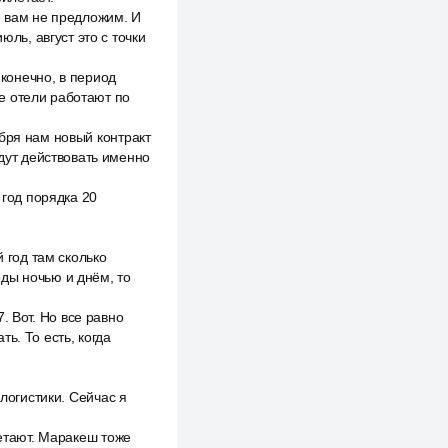
ё вам не предложим. И
юль, август это с точки
 конечно, в период
е отели работают по
бря нам новый контракт
удут действовать именно
 год порядка 20
й год там сколько
ды ночью и днём, то
7. Вот. Но все равно
ь. То есть, когда
 логистики. Сейчас я
летают. Маракеш тоже