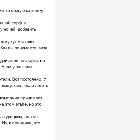
кую-то общую картинку.
ороший серф в
у ночей, добавить
этому тут мы тоже
 Как вы понимаете, виза
 действия паспорта, но
Если у вас срок
тали. Вот постоянно. У
 выпускают, если лететь
виакомпания принимает
на этом этапе, но это
а турецким, она не
 Ну, в принципе, это,