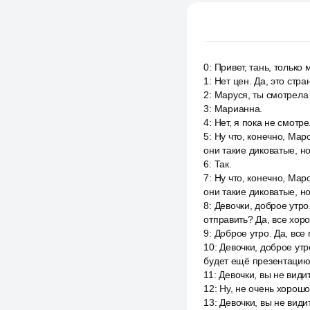
0
:
Привет, тань, только 
1
:
Нет цен. Да, это стра
2
:
Маруся, ты смотрела 
3
:
Марианна.
4
:
Нет, я пока не смотре
5
:
Ну что, конечно, Мар
они такие диковатые, н
6
:
Так.
7
:
Ну что, конечно, Мар
они такие диковатые, но
8
:
Девочки, доброе утр
отправить? Да, все хоро
9
:
Доброе утро. Да, все
10
:
Девочки, доброе ут
будет ещё презентацию 
11
:
Девочки, вы не види
12
:
Ну, не очень хорошо
13
:
Девочки, вы не види