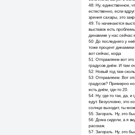
48
:
Ну, единственное, ч
естественно, если вдруг
зрения сахары, это зак
49
:
То начинаются выста
выставок есть проблемы
динамике у нас сейчас 
50
:
До последнего у не
тоже процент динамики 
вот сейчас, когда
51
:
Отправляем вот это 
градусов днём. И там о
52
:
Новый год там скол
53
:
Отправляем. Вот это
градусов? Примерно нов
есть днём, где-то 20.
54
:
Ну, где-то так, да, 
едут. Безусловно, это 
солнце выходит, ты мо
55
:
Загорать. Ну, это бы
56
:
Дома сидели, а я ви
расскаж.
57
:
Загорать. Ну, это б