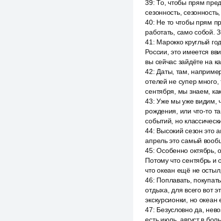
39
:
То, чтобы прям пред
сезонность, сезонность,
40
:
Не то чтобы прям пр
работать, само собой. З
41
:
Марокко круглый год
России, это имеется вв
вы сейчас зайдёте на к
42
:
Даты, там, например
отелей не супер много,
сентября, мы знаем, как
43
:
Уже мы уже видим, ч
рождения, или что-то т
событий, но классическ
44
:
Высокий сезон это а
апрель это самый вообще
45
:
Особенно октябрь, 
Потому что сентябрь и 
что океан ещё не остыл
46
:
Поплавать, покупать
отдыха, для всего вот 
экскурсионки, но океан
47
:
Безусловно да, нево
есть июль, август в бол