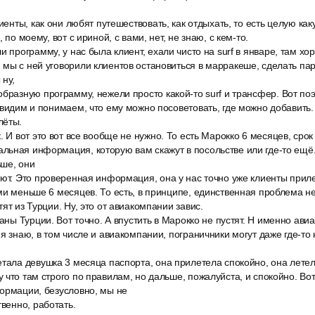
лиенты, как они любят путешествовать, как отдыхать, то есть целую ка
 по моему, вот с ириной, с вами, нет, не знаю, с кем-то.
и программу, у нас была клиент, ехали чисто на surf в январе, там х
мы с ней уговорили клиентов остановиться в марракеше, сделать пар
 ну,
бразную программу, нежели просто какой-то surf и трансфер. Вот по
 видим и понимаем, что ему можно посоветовать, где можно добавить.
лёты.
. И вот это вот все вообще не нужно. То есть Марокко 6 месяцев, срок
ьная информация, которую вам скажут в посольстве или где-то ещё. 
ьше, они
ют. Это проверенная информация, она у нас точно уже клиенты приле
ми меньше 6 месяцев. То есть, в принципе, единственная проблема не
ят из Турции. Ну, это от авиакомпании завис.
раны Турции. Вот точно. А впустить в Марокко не пустят. Н именно а
я знаю, в том числе и авиакомпании, пограничники могут даже где-то 
тала девушка 3 месяца паспорта, она прилетела спокойно, она летел
что там строго по правилам, но дальше, пожалуйста, и спокойно. Вот.
ормации, безусловно, мы не
твенно, работать.