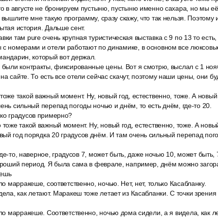
то в августе не бронируем пустыню, пустыню именно сахара, но мы е
 вышлите мне такую программу, сразу скажу, что так нельзя. Поэтому и
рытая история. Дальше сент.
вки там pure очень крупная туристическая выставка с 9 по 13 то есть,
 с номерами и отели работают по динамике, в основном все люксовы
мандарин, который вот держал.
ё были контракты, фиксированные цены. Вот я смотрю, выслал с 1 ноя
на сайте. То есть все отели сейчас скачут, поэтому наши цены, они б
тоже такой важный момент. Ну, новый год, естественно, тоже. А новый
чень сильный перепад погоды ночью и днём, то есть днём, где-то 20.
ько градусов примерно?
 тоже такой важный момент. Ну, новый год, естественно, тоже. А новы
ый год порядка 20 градусов днём. И там очень сильный перепад пого
и где-то, наверное, градусов 7, может быть, даже ночью 10, может быть, 
хороший период. Я была сама в феврале, например, днём можно загорат
жешь
ло марракеше, соответственно, ночью. Нет, нет, только Касабланку.
дела, как летают. Маракеш тоже летает из Касабланки. С точки зрения
ыло марракеше. Соответственно, ночью дома сидели, а я видела, как 