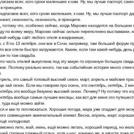
лагаем всех, кого сроки маленькие к нам. Ну, мы лучше паспорт, само 
 в принципе.
едлагаем всех, кого сроки маленькие, к нам. Ну, мы лучше паспорт да
начит, сезонность, сезонность, в принципе.
, потому что, особенно сейчас, когда Марокко находится на большом 
иду по всему миру, Марокко сейчас сильно переполнено выставками,
акой-нибудь сайт любого отеля в марракеше,
, с 8 по 13 октября, они все в Сочи, например, там большой форум пр
 то все отели быстро загружаются. Каким, если там какой-нибудь день
ая-то там свадьба.
то часть отелей выкуплена под эту какую-то огромную большую свадь
акое. Поэтому реально много, так как событийная история много отмеч
и
прель, это самый топовый высокий сезон, март, апрель и майские пра
 хай сезон. Если мы говорим про осень, это сентябрь, октябрь, 2 меся
октябрь это вообще безумно высокий сезон. Почему? Ну потому что х
октябрь вообще самые лучшие месяцы, как вот для меня это путешест
, туда ещё можно зайти.
ся и как-то поплескаться. Хорошая погода, жара уже спадает для экс
этого совмещения замечательный климат. Весна, апрель, март, хороша
 ещё холодноват.
зможно лето, май, июнь, ещё можно летать, хороший период, но июль, 
ьшей степени пляжный отдых, хотя у нас, конечно же, в августе тоже п