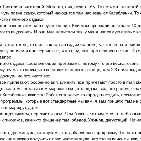
 1 из пляжных отелей. Мазаган, вич, резорт. Угу. То есть это пляжный
 чуть позже скажу, который находится там час езды от Касабланки. Т
исто пляжного отдыха.
асто завершаем наше путешествие. Клиенты проехали по стране 10 дн
просто выдохнуть. И они мне написали так, у меня напрямую связь с к
в этот отель, то есть, как только гид их оставил, как только они пришли
разу поняли и про сервис все, и про, ну, там, про нюансы всякие. То е
запро,
ного отдыха, составляющей программы, потому что это весна, осень,
ому, ну мы говорим, что вы можете поехать в конце, там 2 3 ночи выдох
охнуть, но это чисто вот.
все прилетают, особенно вип, клиенты все прилетают просто в marrak
ще всего мы показываем маракеш все, что рядом, все, что рядом, я ва
т Касабланка, какие-то Рабат есть какие-то города поездить, посмотрет
программы, которые вот стандартные мы вам, я вам пришлю там на ба
вот маршрут, да, и
 переделываем, пересчитываем. Чем базовые отличается от небазовых
их пикников, каких-то фишечек там, обедов, Ужинов, дегустаций. Ничег
сота, да, мишура, которую мы так добавляем в программу. То есть они
ос, нам важно получить от вас информацию, что это за клиенты, как, 