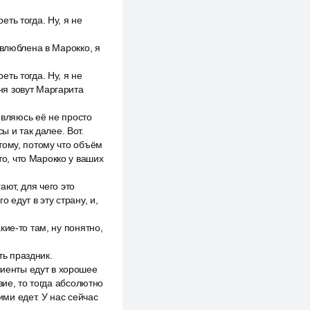
ть тогда. Ну, я не
 влюблена в Марокко, я
ть тогда. Ну, я не
еня зовут Маргарита
являюсь её не просто
ы и так далее. Вот.
тому, потому что объём
то, что Марокко у ваших
ют, для чего это
о едут в эту страну, и,
ие-то там, ну понятно,
ть праздник.
лиенты едут в хорошее
вие, то тогда абсолютно
ими едет. У нас сейчас