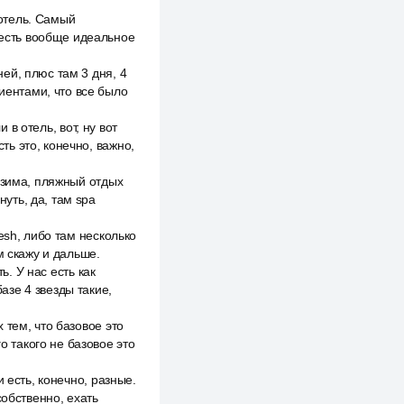
 отель. Самый
о есть вообще идеальное
ей, плюс там 3 дня, 4
лиентами, что все было
 в отель, вот, ну вот
сть это, конечно, важно,
 зима, пляжный отдых
нуть, да, там spa
esh, либо там несколько
м скажу и дальше.
ь. У нас есть как
зе 4 звезды такие,
 тем, что базовое это
о такого не базовое это
 есть, конечно, разные.
собственно, ехать