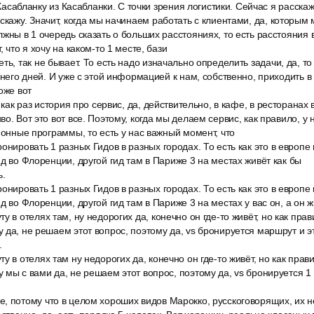
о Касабланку из Касабланки. С точки зрения логистики. Сейчас я расска
скажу. Значит, когда мы начинаем работать с клиентами, да, которым
лжны в 1 очередь сказать о больших расстояниях, то есть расстояния
, что я хочу на каком-то 1 месте, бази
ь, так не бывает. То есть надо изначально определить задачи, да, то е
 него дней. И уже с этой информацией к нам, собственно, приходить в
оже вот
о как раз история про сервис, да, действительно, в кафе, в ресторанах
о. Вот это вот все. Поэтому, когда мы делаем сервис, как правило, у н
сионные программы, то есть у нас важный момент, что
онировать 1 разных Гидов в разных городах. То есть как это в европе 
ид во Флоренции, другой гид там в Париже 3 на местах живёт как бы
ь.
онировать 1 разных Гидов в разных городах. То есть как это в европе 
д во Флоренции, другой гид там в Париже 3 на местах у вас он, а он жи
у в отелях там, ну недорогих да, конечно он где-то живёт, но как прав
 да, не решаем этот вопрос, поэтому да, vs бронируется маршрут и э
.
у в отелях там ну недорогих да, конечно он где-то живёт, но как прав
 мы с вами да, не решаем этот вопрос, поэтому да, vs бронируется 1 
, потому что в целом хороших видов Марокко, русскоговорящих, их н