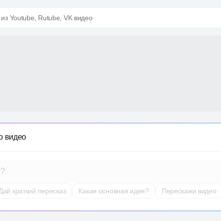
 из Youtube, Rutube, VK видео
о видео
т?
Дай краткий пересказ
Какая основная идея?
Перескажи видео