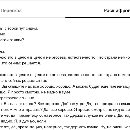
Пересказ
Расшифров
мы с тобой тут сидим.
нно.
свои заявки?
ла.
окко это в целом в целом не process, естественно то, что страна немн
о это сейчас решается.
окко это в целом в целом не process, естественно то, что страна немн
 это сейчас решается так.
о. Вы слышите нас все хорошо, хорошо. А можно будет ещё презента
шо. Я просто смотрю, не видно в зуме.
 прекрасно слышно.
ро. Вы слышите нас? Все хорошо. Доброе утро. Да, все прекрасно сл
потом мне отправить? Да, все хорошо. Я просто смотрю, не видно в 
те же, да, презентацию, наверное, так держать лучше не очень. Да, тог
 видно. Я, я думаю, если
те же, да, презентацию, наверное, так держать лучше. Ну, не очень хо