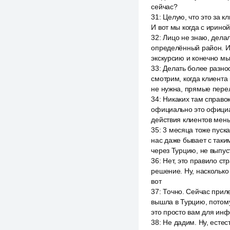
сейчас?
31
:
Целую, что это за к
И вот мы когда с ириной,
32
:
Лицо не знаю, делал
определённый район. И 
экскурсию и конечно мы
33
:
Делать более разноо
смотрим, когда клиента
не нужна, прямые пере
34
:
Никаких там справок
официально это официал
действия клиентов мен
35
:
3 месяца тоже пуска
нас даже бывает с таки
через Турцию, не выпуст
36
:
Нет, это правило ст
решение. Ну, насколько 
вот
37
:
Точно. Сейчас приле
вышла в Турцию, потому 
это просто вам для инф
38
:
Не дадим. Ну, естес