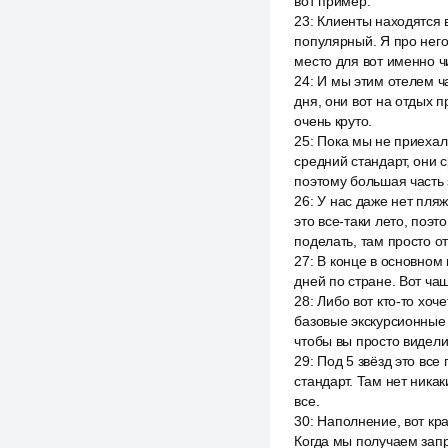
вот пример.
23
:
Клиенты находятся в
популярный. Я про него
место для вот именно ч
24
:
И мы этим отелем ч
дня, они вот на отдых 
очень круто.
25
:
Пока мы не приехали 
средний стандарт, они с
поэтому большая часть 
26
:
У нас даже нет пляж
это все-таки лето, поэт
поделать, там просто отд
27
:
В конце в основном 
дней по стране. Вот ча
28
:
Либо вот кто-то хоче
базовые экскурсионные 
чтобы вы просто видели 
29
:
Под 5 звёзд это все
стандарт. Там нет никак
все.
30
:
Наполнение, вот кра
Когда мы получаем запр