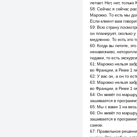
летает. Нет, нет, тольк
58
:
Сейчас я сейчас рас
Марокко. То есть мы до
Если клиент вам говорит
59
:
Всю страну посмотрет
он планирует, сколько у
медленно. То есть это т
60
:
Когда вы летите, эт
ненавязчиво, нетороплив
гидами, то есть экскур
61
:
Марокко нельзя забр
во Франции, в Риме 1 г
62
:
У вас он, а он то ест
63
:
Марокко нельзя забр
во Франции, в Риме 1 ги
64
:
Он живёт по маршрут
зашивается в программу
65
:
Мы с вами 1 на весь
66
:
Он живёт по маршрут
зашивается в программу
самое.
67
:
Правильное решение