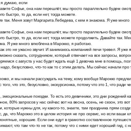
, я думаю, если
авите Софье, она нам перешлёт, мы просто параллельно будем смотре
то быстро, то да, если нет, тогда можете.
 так. Меня зовут Маргарита Лебедева, с кем я знакома. Я уже много
авите Софье, она нам перешлёт, мы просто параллельно будем смотре
это быстро, то да, если нет, тогда можете продолжить. Давайте так. М
ома. Я уже много влюблена в Марокко, я работаю.
как это не ужасно звучит. И занимаюсь компанией печи тревел. Я уже 
можно сказать, сотрудником, который отвечает на все запросы, вопрос
яемся с августа у нас будет ждать ещё 1 девочка мне в помощь, поэ
надо, безусловно, что-то как то с этим делать. Мы сейчас начали про 
окко, и мы начали рассуждать на тему, кому вообще Марокко предлага
того, что это, безусловно, экскурсионка, потому что это 1, что ради чег
эмоциональные поездки. То есть это девичники, это дни рождений как
ое, 80% запросов у нас сейчас вот на весна, осень, не сезон, это вот
и, которые нужны для, ну какого-то, знаете, там праздника прям созда
, да, что Марокко это в целом история не про сервис, но если ваши к
 понятные, хорошие. Если они едут в грамотно составленное путешест
имают, что там что-то не так, потому что с ними едет хороший гид, с н