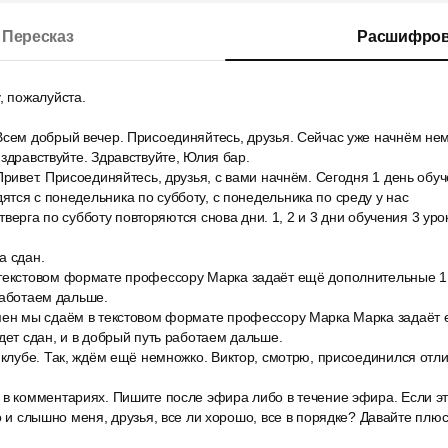
Пересказ
Расшифров
, пожалуйста.
Всем добрый вечер. Присоединяйтесь, друзья. Сейчас уже начнём нем
 здравствуйте. Здравствуйте, Юлия бар.
Привет. Присоединяйтесь, друзья, с вами начнём. Сегодня 1 день обу
тся с понедельника по субботу, с понедельника по среду у нас
четверга по субботу повторяются снова дни. 1, 2 и 3 дни обучения 3 урок
а сдан.
текстовом формате профессору Марка задаёт ещё дополнительные 1 
работаем дальше.
мен мы сдаём в текстовом формате профессору Марка Марка задаёт
удет сдан, и в добрый путь работаем дальше.
 клубе. Так, ждём ещё немножко. Виктор, смотрю, присоединился отли
.
 в комментариях. Пишите после эфира либо в течение эфира. Если эт
но и слышно меня, друзья, все ли хорошо, все в порядке? Давайте пл