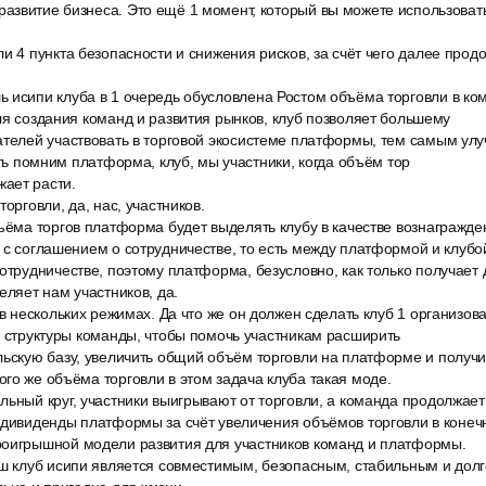
азвитие бизнеса. Это ещё 1 момент, который вы можете использовать
и 4 пункта безопасности и снижения рисков, за счёт чего далее продо
 исипи клуба в 1 очередь обусловлена Ростом объёма торговли в ком
ля создания команд и развития рынков, клуб позволяет большему
ателей участвовать в торговой экосистеме платформы, тем самым ул
сть помним платформа, клуб, мы участники, когда объём тор
ает расти.
орговли, да, нас, участников.
ъёма торгов платформа будет выделять клубу в качестве вознагражде
 с соглашением о сотрудничестве, то есть между платформой и клубо
отрудничестве, поэтому платформа, безусловно, как только получает 
еляет нам участников, да.
 в нескольких режимах. Да что же он должен сделать клуб 1 организов
а структуры команды, чтобы помочь участникам расширить
льскую базу, увеличить общий объём торговли на платформе и получ
го же объёма торговли в этом задача клуба такая моде.
ьный круг, участники выигрывают от торговли, а команда продолжает
 дивиденды платформы за счёт увеличения объёмов торговли в конеч
оигрышной модели развития для участников команд и платформы.
аш клуб исипи является совместимым, безопасным, стабильным и долг