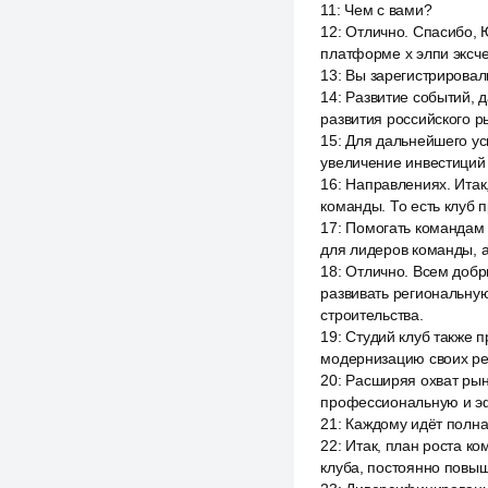
11
:
Чем с вами?
12
:
Отлично. Спасибо, Ю
платформе x элпи эксч
13
:
Вы зарегистрировали
14
:
Развитие событий, д
развития российского р
15
:
Для дальнейшего ус
увеличение инвестиций 
16
:
Направлениях. Итак,
команды. То есть клуб 
17
:
Помогать командам 
для лидеров команды, а
18
:
Отлично. Всем добры
развивать региональную
строительства.
19
:
Студий клуб также п
модернизацию своих рег
20
:
Расширяя охват рынк
профессиональную и эф
21
:
Каждому идёт полная
22
:
Итак, план роста к
клуба, постоянно повыш