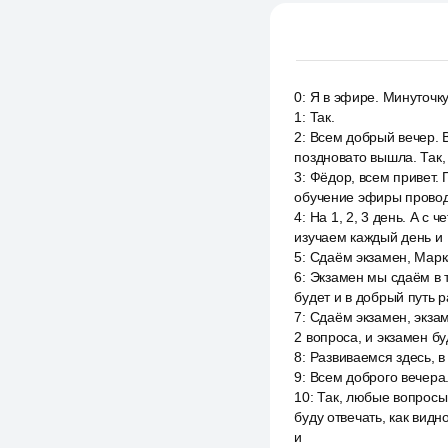
0
:
Я в эфире. Минуточку
1
:
Так.
2
:
Всем добрый вечер. 
поздновато вышла. Так,
3
:
Фёдор, всем привет. 
обучение эфиры проводя
4
:
На 1, 2, 3 день. А с 
изучаем каждый день и
5
:
Сдаём экзамен, Марк
6
:
Экзамен мы сдаём в 
будет и в добрый путь 
7
:
Сдаём экзамен, экза
2 вопроса, и экзамен б
8
:
Развиваемся здесь, в
9
:
Всем доброго вечера
10
:
Так, любые вопросы
буду отвечать, как вид
и