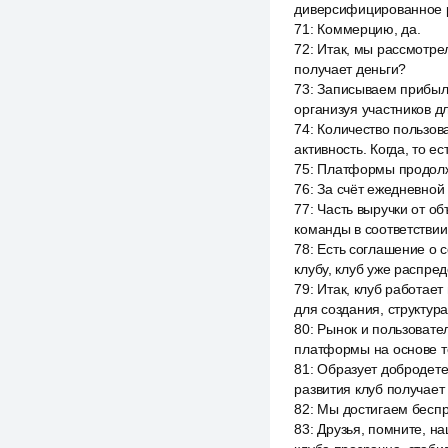
диверсифицированное р
71
:
Коммерцию, да.
72
:
Итак, мы рассмотрел
получает деньги?
73
:
Записываем прибыль
организуя участников д
74
:
Количество пользов
активность. Когда, то е
75
:
Платформы продолж
76
:
За счёт ежедневной т
77
:
Часть выручки от об
команды в соответствии
78
:
Есть соглашение о с
клубу, клуб уже распред
79
:
Итак, клуб работает
для создания, структур
80
:
Рынок и пользовате
платформы на основе то
81
:
Образует добродетел
развития клуб получает
82
:
Мы достигаем беспр
83
:
Друзья, помните, н