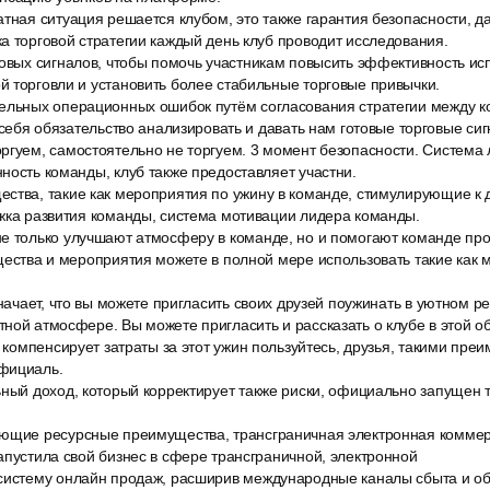
тная ситуация решается клубом, это также гарантия безопасности, д
а торговой стратегии каждый день клуб проводит исследования.
говых сигналов, чтобы помочь участникам повысить эффективность ис
 торговли и установить более стабильные торговые привычки.
ельных операционных ошибок путём согласования стратегии между ко
а себя обязательство анализировать и давать нам готовые торговые си
гуем, самостоятельно не торгуем. 3 момент безопасности. Система л
ность команды, клуб также предоставляет участни.
ства, такие как мероприятия по ужину в команде, стимулирующие к
жка развития команды, система мотивации лидера команды.
е только улучшают атмосферу в команде, но и помогают команде прод
щества и мероприятия можете в полной мере использовать такие как 
значает, что вы можете пригласить своих друзей поужинать в уютном р
ной атмосфере. Вы можете пригласить и рассказать о клубе в этой об
b компенсирует затраты за этот ужин пользуйтесь, друзья, такими пре
фициаль.
ьный доход, который корректирует также риски, официально запущен
ющие ресурсные преимущества, трансграничная электронная коммерц
апустила свой бизнес в сфере трансграничной, электронной
систему онлайн продаж, расширив международные каналы сбыта и о