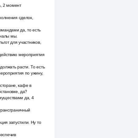
а, 2 момент
полнения сделок,
мандами да, то есть
гналы мы.
ьгот для участников,
 действию мероприятия
олжать расти. То есть
мероприятия по ужину,
есторане, кафе в
становке, да?
имуществами да, 4
 трансграничный
ия запустили. Ну то
беспечив