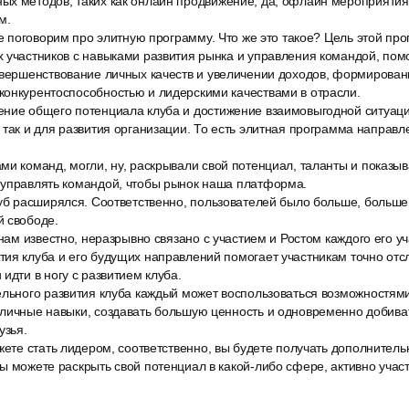
х методов, таких как онлайн продвижение, да, офлайн мероприятия 
м.
те поговорим про элитную программу. Что же это такое? Цель этой п
х участников с навыками развития рынка и управления командой, по
овершенствование личных качеств и увеличении доходов, формирова
конкурентоспособностью и лидерскими качествами в отрасли.
ние общего потенциала клуба и достижение взаимовыгодной ситуаци
 так и для развития организации. То есть элитная программа направле
ми команд, могли, ну, раскрывали свой потенциал, таланты и показыв
 управлять командой, чтобы рынок наша платформа.
луб расширялся. Соответственно, пользователей было больше, больше
й свободе.
 нам известно, неразрывно связано с участием и Ростом каждого его у
ия клуба и его будущих направлений помогает участникам точно отс
идти в ногу с развитием клуба.
ельного развития клуба каждый может воспользоваться возможностям
 личные навыки, создавать большую ценность и одновременно добиват
узья.
жете стать лидером, соответственно, вы будете получать дополнитель
ы можете раскрыть свой потенциал в какой-либо сфере, активно учас