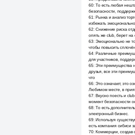
60
:
То есть любая нешта
безопасности, поддержк
61
:
Рынка и анализ тор
избежать эмоциональной
62
:
Снижение риска отд
опять же club, берет н
63
:
Эмоционально не тор
чтобы повысить сплочён
64
:
Различные преимуще
для участников, поддер
65
:
Эти преимущества н
друзья, все эти преиму
что
66
:
Это означает, это о
Любимом месте, в прият
67
:
Вкусно поесть и clu
момент безопасности о
68
:
То есть дополнител
электронный бизнес.
69
:
Используя существу
есть компания сибиси з
70
:
Коммерции, создав 