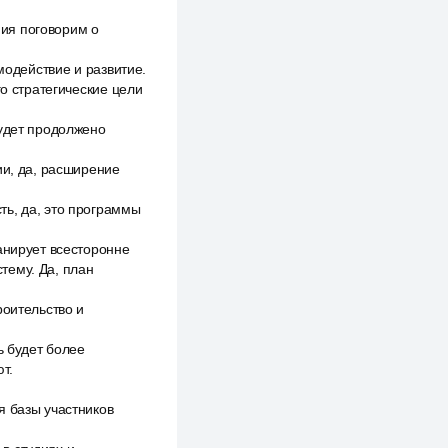
ния поговорим о
модействие и развитие.
го стратегические цели
будет продолжено
ии, да, расширение
ть, да, это программы
анирует всесторонне
тему. Да, план
роительство и
ь будет более
т.
я базы участников