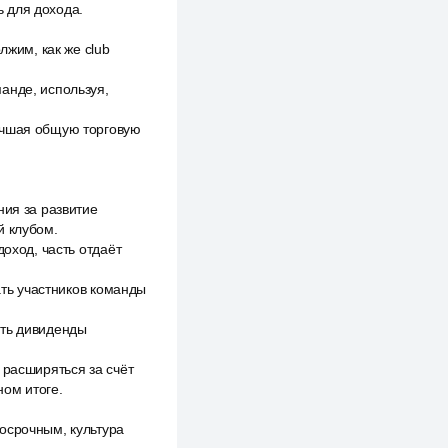
 для дохода.
лжим, как же club
анде, используя,
учшая общую торговую
ния за развитие
й клубом.
доход, часть отдаёт
ать участников команды
ить дивиденды
 расширяться за счёт
ном итоге.
осрочным, культура