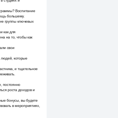
в студиях и
рограммы? Воспитание
мощь большему.
ние группы ключевых
и как для
на на то, чтобы как
али свои
 людей, которые
частника, и тщательное
леживать.
и, постоянно
ься роста доходов и
ные бонусы, вы будете
твовать в мероприятиях,