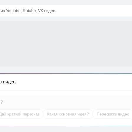
 из Youtube, Rutube, VK видео
о видео
т?
Дай краткий пересказ
Какая основная идея?
Перескажи видео