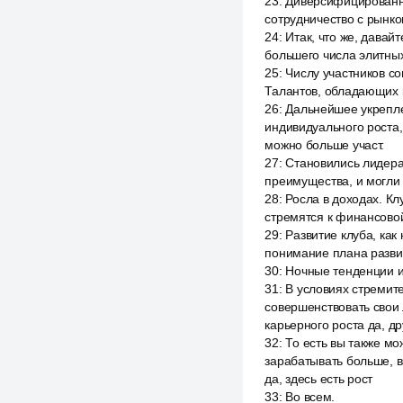
23
:
Диверсифицированны
сотрудничество с рынко
24
:
Итак, что же, давай
большего числа элитны
25
:
Числу участников с
Талантов, обладающих 
26
:
Дальнейшее укрепле
индивидуального роста,
можно больше участ.
27
:
Становились лидера
преимущества, и могли
28
:
Росла в доходах. К
стремятся к финансово
29
:
Развитие клуба, как
понимание плана развит
30
:
Ночные тенденции и 
31
:
В условиях стремит
совершенствовать свои
карьерного роста да, др
32
:
То есть вы также мо
зарабатывать больше, в
да, здесь есть рост
33
:
Во всем.