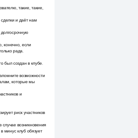
вателю, такие, такие,
 сделки и даёт нам
ь долгосрочную
о, конечно, если
только рада.
го был создан в клубе.
запомните возможности
налам, которые мы
частников и
зирует риск участников
в случае возникновения
 в минус клуб обязует