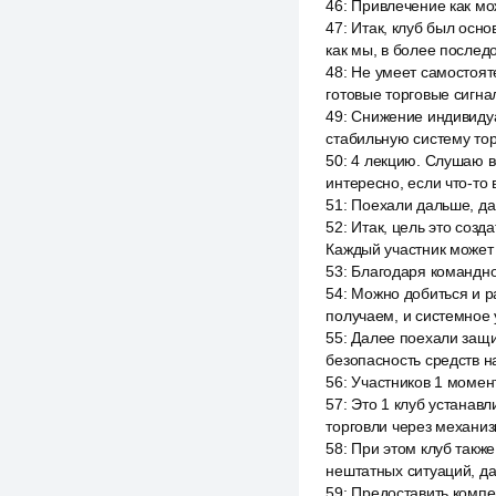
46
:
Привлечение как мо
47
:
Итак, клуб был осно
как мы, в более последо
48
:
Не умеет самостояте
готовые торговые сигна
49
:
Снижение индивидуа
стабильную систему тор
50
:
4 лекцию. Слушаю ве
интересно, если что-то 
51
:
Поехали дальше, да
52
:
Итак, цель это созд
Каждый участник может
53
:
Благодаря командно
54
:
Можно добиться и р
получаем, и системное
55
:
Далее поехали защит
безопасность средств н
56
:
Участников 1 момен
57
:
Это 1 клуб устанав
торговли через механиз
58
:
При этом клуб такж
нештатных ситуаций, да
59
:
Предоставить компе