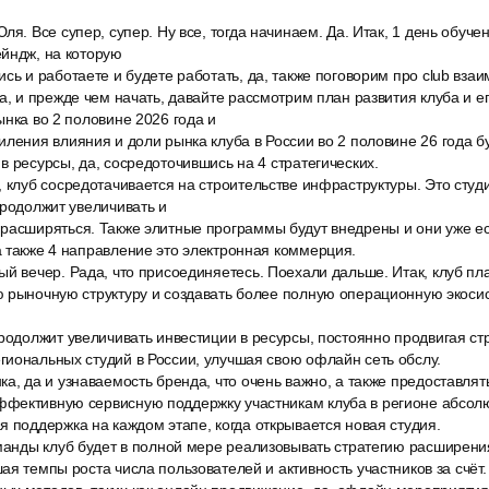
ля. Все супер, супер. Ну все, тогда начинаем. Да. Итак, 1 день обуче
ейндж, на которую
сь и работаете и будете работать, да, также поговорим про club взаи
а, и прежде чем начать, давайте рассмотрим план развития клуба и е
ынка во 2 половине 2026 года и
иления влияния и доли рынка клуба в России во 2 половине 26 года 
в ресурсы, да, сосредоточившись на 4 стратегических.
 клуб сосредотачивается на строительстве инфраструктуры. Это студ
продолжит увеличивать и
расширяться. Также элитные программы будут внедрены и они уже ес
 также 4 направление это электронная коммерция.
й вечер. Рада, что присоединяетесь. Поехали дальше. Итак, клуб пл
 рыночную структуру и создавать более полную операционную экосис
родолжит увеличивать инвестиции в ресурсы, постоянно продвигая ст
иональных студий в России, улучшая свою офлайн сеть обслу.
а, да и узнаваемость бренда, что очень важно, а также предоставлят
фективную сервисную поддержку участникам клуба в регионе абсолю
 поддержка на каждом этапе, когда открывается новая студия.
оманды клуб будет в полной мере реализовывать стратегию расширени
ая темпы роста числа пользователей и активность участников за счёт.