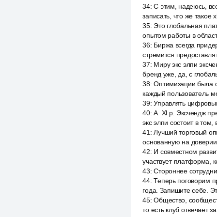
34
:
С этим, надеюсь, вс
записать, что же такое 
35
:
Это глобальная пла
опытом работы в област
36
:
Биржа всегда приде
стремится предоставля
37
:
Миру экс элпи эксч
бренд уже, да, с глоба
38
:
Оптимизации была с
каждый пользователь мо
39
:
Управлять цифровым
40
:
А. Xl p. Эксчендж п
экс элпи состоит в том,
41
:
Лучший торговый опы
основанную на доверии
42
:
И совместном развит
участвует платформа, к
43
:
Стороннее сотруднич
44
:
Теперь поговорим пр
года. Запишите себе. Э
45
:
Общество, сообществ
то есть клуб отвечает за