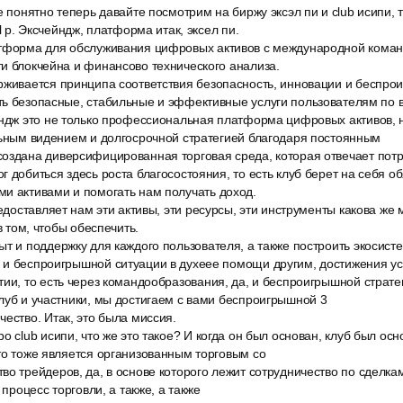
е понятно теперь давайте посмотрим на биржу эксэл пи и club исипи,
xl p. Эксчейндж, платформа итак, эксел пи.
тформа для обслуживания цифровых активов с международной коман
и блокчейна и финансово технического анализа.
рживается принципа соответствия безопасность, инновации и беспр
ть безопасные, стабильные и эффективные услуги пользователям по в
ендж это не только профессиональная платформа цифровых активов,
льным видением и долгосрочной стратегией благодаря постоянным
оздана диверсифицированная торговая среда, которая отвечает пот
г добиться здесь роста благосостояния, то есть клуб берет на себя об
и активами и помогать нам получать доход.
редоставляет нам эти активы, эти ресурсы, эти инструменты какова же
 в том, чтобы обеспечить.
т и поддержку для каждого пользователя, а также построить экосист
 и беспроигрышной ситуации в духеее помощи другим, достижения ус
ии, то есть через командообразования, да, и беспроигрышной стратег
луб и участники, мы достигаем с вами беспроигрышной 3
ество. Итак, это была миссия.
о club исипи, что же это такое? И когда он был основан, клуб был ос
то тоже является организованным торговым со
о трейдеров, да, в основе которого лежит сотрудничество по сделка
 процесс торговли, а также, а также