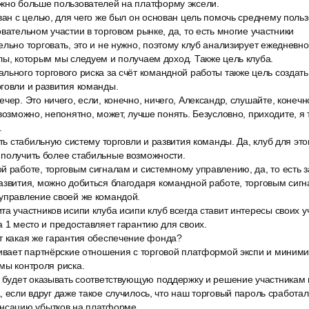
жно больше пользователей на платформу эксели.
ван с целью, для чего же был он основан цель помочь среднему пользо
вательном участии в торговом рынке, да, то есть многие участники
льно торговать, это и не нужно, поэтому клуб анализирует ежедневно
лы, которым мы следуем и получаем доход. Также цель клуба.
льного торгового риска за счёт командной работы также цель создат
говли и развития команды.
чер. Это ничего, если, конечно, ничего, Александр, слушайте, конечн
возможно, непонятно, может, лучше понять. Безусловно, приходите, я 
.
ать стабильную систему торговли и развития команды. Да, клуб для это
 получить более стабильные возможности.
й работе, торговым сигналам и системному управлению, да, то есть 
азвития, можно добиться благодаря командной работе, торговым сиг
 управление своей же командой.
а участников исипи клуба исипи клуб всегда ставит интересы своих у
а 1 место и предоставляет гарантию для своих.
т какая же гарантия обеспечение фонда?
ливает партнёрские отношения с торговой платформой экспи и миними
мы контроля риска.
е будет оказывать соответствующую поддержку и решение участникам 
, если вдруг даже такое случилось, что наш торговый пароль сработал
нсацию убытков на платформе.