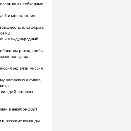
 теперь вам необходимо
дой и многолетним
оигрышность, платформа
сему.
 но и международный
ребностям рынка, чтобы
язанность упра.
 миссия экс элпи миссия
ему цифровых активов,
пеха.
ии, где 3 стороны
нован в декабре 2024
м и развитие команды,