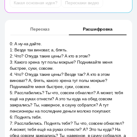
Какая основная идея?
Перескажи видео
Пересказ
Расшифровка
0
:
А ну-ка дайте.
1
:
Везде так виноват, а, блять.
2
:
Что? Откуда такие цены? А кто в этом?
3
:
Какого хрена тут полы мокрые? Поднимайте меня
быстрее, суки, совсем.
4
:
Что? Откуда такие цены? Везде так? А кто в этом
виноват? А, блять, какого хрена тут полы мокрые?
Поднимайте меня быстрее, суки, совсем.
5
:
Расслабились? Ты что, совсем обнаглел? А может, тебя
ещё на руках отнести? А это ты куда на обед совсем
зажрались? Ты, наверное, в сауну собрался? А тут
пенсионеры на последние деньги молоко покупают.
6
:
Поднять тебя.
7
:
Расслабились. Поднять тебя? Ты что, совсем обнаглел?
А может, тебя ещё на руках отнести? А? Это ты куда? На
обед совсем зажрались? Ты, наверное, в сауну собрался, а