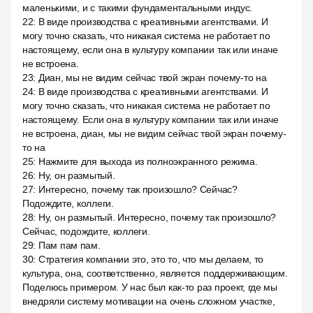
маленькими, и с такими фундаментальными индус.
22
:
В виде производства с креативными агентствами. И
могу точно сказать, что никакая система не работает по
настоящему, если она в культуру компании так или иначе
не встроена.
23
:
Диан, мы не видим сейчас твой экран почему-то на
24
:
В виде производства с креативными агентствами. И
могу точно сказать, что никакая система не работает по
настоящему. Если она в культуру компании так или иначе
не встроена, диан, мы не видим сейчас твой экран почему-
то на
25
:
Нажмите для выхода из полноэкранного режима.
26
:
Ну, он размытый.
27
:
Интересно, почему так произошло? Сейчас?
Подождите, коллеги.
28
:
Ну, он размытый. Интересно, почему так произошло?
Сейчас, подождите, коллеги.
29
:
Пам пам пам.
30
:
Стратегия компании это, это то, что мы делаем, то
культура, она, соответственно, является поддерживающим.
Поделюсь примером. У нас был как-то раз проект, где мы
внедряли систему мотивации на очень сложном участке,