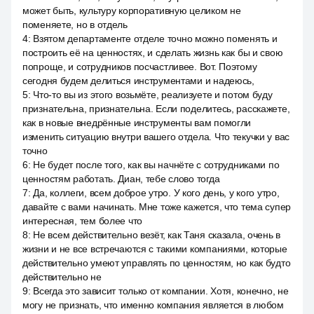
может быть, культуру корпоративную целиком не
поменяете, но в отдель
4
:
Взятом департаменте отделе точно можно поменять и
построить её на ценностях, и сделать жизнь как бы и свою
попроще, и сотрудников посчастливее. Вот. Поэтому
сегодня будем делиться инструментами и надеюсь,
5
:
Что-то вы из этого возьмёте, реализуете и потом буду
признательна, признательна. Если поделитесь, расскажете,
как в новые внедрённые инструменты вам помогли
изменить ситуацию внутри вашего отдела. Что текучки у вас
точно
6
:
Не будет после того, как вы начнёте с сотрудниками по
ценностям работать. Диан, тебе слово тогда
7
:
Да, коллеги, всем доброе утро. У кого день, у кого утро,
давайте с вами начинать. Мне тоже кажется, что тема супер
интересная, тем более что
8
:
Не всем действительно везёт, как Таня сказала, очень в
жизни и не все встречаются с такими компаниями, которые
действительно умеют управлять по ценностям, но как будто
действительно не
9
:
Всегда это зависит только от компании. Хотя, конечно, не
могу не признать, что именно компания является в любом