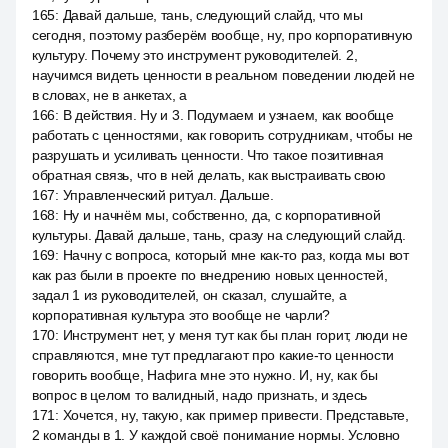
165
:
Давай дальше, тань, следующий слайд, что мы
сегодня, поэтому разберём вообще, ну, про корпоративную
культуру. Почему это инструмент руководителей. 2,
научимся видеть ценности в реальном поведении людей не
в словах, не в анкетах, а
166
:
В действия. Ну и 3. Подумаем и узнаем, как вообще
работать с ценностями, как говорить сотрудникам, чтобы не
разрушать и усиливать ценности. Что такое позитивная
обратная связь, что в ней делать, как выстраивать свою
167
:
Управленческий ритуал. Дальше.
168
:
Ну и начнём мы, собственно, да, с корпоративной
культуры. Давай дальше, тань, сразу на следующий слайд.
169
:
Начну с вопроса, который мне как-то раз, когда мы вот
как раз были в проекте по внедрению новых ценностей,
задал 1 из руководителей, он сказал, слушайте, а
корпоративная культура это вообще не чарли?
170
:
Инструмент нет, у меня тут как бы план горит, люди не
справляются, мне тут предлагают про какие-то ценности
говорить вообще, Нафига мне это нужно. И, ну, как бы
вопрос в целом то валидный, надо признать, и здесь
171
:
Хочется, ну, такую, как пример привести. Представьте,
2 команды в 1. У каждой своё понимание нормы. Условно