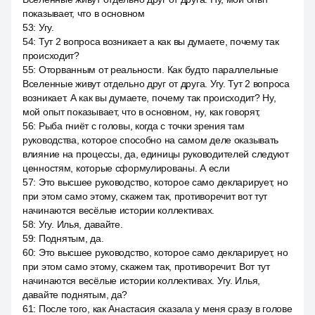
показывает, что в основном
53
:
Угу.
54
:
Тут 2 вопроса возникает а как вы думаете, почему так
происходит?
55
:
Оторванным от реальности. Как будто параллельные
Вселенные живут отдельно друг от друга. Угу. Тут 2 вопроса
возникает. А как вы думаете, почему так происходит? Ну,
мой опыт показывает, что в основном, ну, как говорят,
56
:
Рыба гниёт с головы, когда с точки зрения там
руководства, которое способно на самом деле оказывать
влияние на процессы, да, единицы руководителей следуют
ценностям, которые сформулированы. А если
57
:
Это высшее руководство, которое само декларирует, но
при этом само этому, скажем так, противоречит вот тут
начинаются весёлые истории коллективах.
58
:
Угу. Илья, давайте.
59
:
Поднятым, да.
60
:
Это высшее руководство, которое само декларирует, но
при этом само этому, скажем так, противоречит. Вот тут
начинаются весёлые истории коллективах. Угу. Илья,
давайте поднятым, да?
61
:
После того, как Анастасия сказала у меня сразу в голове