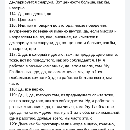
декларируется снаружи. Вот ценности больше, как бы,
наверно.
114
:
Да, поведение, да.
115
:
Ценности.
116
:
Или, как я говорил до этогода, некие поведения,
внутреннего поведения именно внутри, да, если миссия и
направлены на, во, вне, внешнее, на клиентов и
декларируется снаружи, да, вот ценности больше, как бы,
наверное, про
117
:
1, да, в который я делаю, там, из предыдущего опыта,
тоже, вот по поводу того, как это соблюдается. Ну, я
работал в разных компаниях, да, в том числе, там. Угу.
Глобальных, где, да, на самом деле, мы, ну, в 1 из
глобальных компаний, где я работаю больше всего, мы
часто
118
:
Да, все верно.
119
:
Да, 1, да, которую там, из предыдущего опыта тоже,
вот по поводу того, как это соблюдается. Ну, я работал в
разных компаниях, да, в том числе, там. Угу. Глобальных,
где, да, на самом деле, мы, ну, в 1 из глобальных компаний,
где я работаю, дольше всего, мы часто эти, c
120
:
Даже как бы проговаривали иногда в шутку, конечно,
вот, но это было, скажем так, в поле, как бы, текущей там