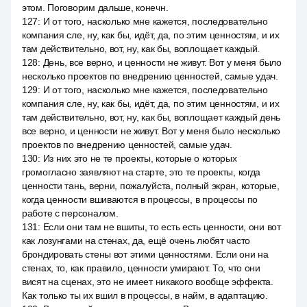
этом. Поговорим дальше, конечн.
127
:
И от того, насколько мне кажется, последовательно
компания сле, ну, как бы, идёт, да, по этим ценностям, и их
там действительно, вот, ну, как бы, воплощает каждый.
128
:
День, все верно, и ценности не живут. Вот у меня было
несколько проектов по внедрению ценностей, самые удач.
129
:
И от того, насколько мне кажется, последовательно
компания сле, ну, как бы, идёт, да, по этим ценностям, и их
там действительно, вот, ну, как бы, воплощает каждый день
все верно, и ценности не живут. Вот у меня было несколько
проектов по внедрению ценностей, самые удач.
130
:
Из них это не те проекты, которые о которых
громогласно заявляют на старте, это те проекты, когда
ценности тань, верни, пожалуйста, полный экран, которые,
когда ценности вшиваются в процессы, в процессы по
работе с персоналом.
131
:
Если они там не вшиты, то есть есть ценности, они вот
как лозунгами на стенах, да, ещё очень любят часто
брондировать стены вот этими ценностями. Если они на
стенах, то, как правило, ценности умирают. То, что они
висят на сценах, это не имеет никакого вообще эффекта.
Как только ты их вшил в процессы, в найм, в адаптацию.