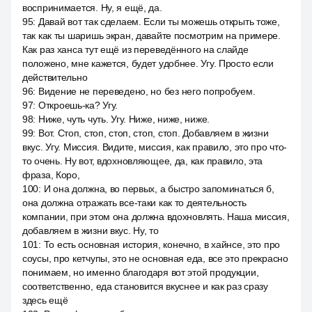
воспринимается. Ну, я ещё, да.
95
:
Давай вот так сделаем. Если ты можешь открыть тоже,
так как ты шаришь экран, давайте посмотрим на примере.
Как раз ханса тут ещё из переведённого на слайде
положено, мне кажется, будет удобнее. Угу. Просто если
действительно
96
:
Видение не переведено, но без него попробуем.
97
:
Откроешь-ка? Угу.
98
:
Ниже, чуть чуть. Угу. Ниже, ниже, ниже.
99
:
Вот. Стоп, стоп, стоп, стоп, стоп. Добавляем в жизни
вкус. Угу. Миссия. Видите, миссия, как правило, это про что-
то очень. Ну вот, вдохновляющее, да, как правило, эта
фраза, Коро,
100
:
И она должна, во первых, а быстро запоминаться б,
она должна отражать все-таки как то деятельность
компании, при этом она должна вдохновлять. Наша миссия,
добавляем в жизни вкус. Ну, то
101
:
То есть основная история, конечно, в хайнсе, это про
соусы, про кетчупы, это не основная еда, все это прекрасно
понимаем, но именно благодаря вот этой продукции,
соответственно, еда становится вкуснее и как раз сразу
здесь ещё