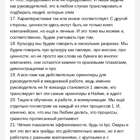
как руководителей, это в любом случае транслировать и
подбирать людей, которые этим
17
:
Характеристикам так или иначе соответствует. С другой
стороны, ценности здесь могут быть не только комп
компанийские, но ещё и личные. И это тоже мы можем и,
соответственно, будем учитывать при том,
18
:
Культуру мы будем говорить в нескольких разрезах. Мы
будем говорить про культуру как таковую, про миссии, про
ценности, но не просто как слова на бумаге во многих
компаниях, они остаются какими-то красивыми плакатами,
демонстрациями и про
19
:
А все-таки как действительно ориентиры для
руководителей в ежедневной работе, ведь именно
руководитель не hr команда становится 1 звеном, кто
транслирует вот эти самые ориентиры в Найме, в адапт.
20
:
Тации в обучении, в работе, в коммуникации. Мы ещё
отдельно посмотрим на каждый из этих процессов 1. И,
конечно, все, что мы так Любим делать, это процессы,
грамотно прописанный регламент.
21
:
Чёткие показатели эффективности, будь то kpi, Окары и
вот это вот все грейды это действительно важно, но я вот
работала с разными компаниями, с крупными и с