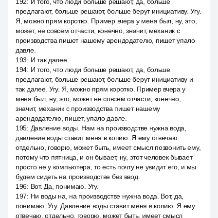
192
:
И того, что люди больше решают, да, больше
предлагают, больше решают, больше берут инициативу. Угу.
Я, можно прям коротко. Пример вчера у меня был, ну, это,
может, не совсем отчасти, конечно, значит, механик с
производства пишет нашему арендодателю, пишет упало
давле.
193
:
И так далее.
194
:
И того, что люди больше решают, да, больше
предлагают, больше решают, больше берут инициативу и
так далее. Угу. Я, можно прям коротко. Пример вчера у
меня был, ну, это, может не совсем отчасти, конечно,
значит, механик с производства пишет нашему
арендодателю, пишет, упало давле.
195
:
Давление воды. Нам на производстве нужна вода,
давление воды ставит меня в копию. Я ему отвечаю
отдельно, говорю, может быть, имеет смысл позвонить ему,
потому что пятница, и он бывает, ну, этот человек бывает
просто не у компьютера, то есть почту не увидит его, и мы
будем сидеть на производстве без ввод.
196
:
Вот. Да, понимаю. Угу.
197
:
Ни воды на, на производстве нужна вода. Вот, да,
понимаю. Угу. Давление воды ставит меня в копию. Я ему
отвечаю, отдельно, говорю, может быть, имеет смысл