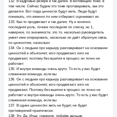
132
:
В кадровый резерв и так далее. В мотивацию тоже, в
том числе. Сейчас будем это тоже проговаривать, как это
делается. Вот тогда ценности будут жить. Люди будут
понимать, что именно по ним отбирают, оценивают их.
133
:
Как-то продвигают и так далее. Ну и конечно
последняя роль, точнее последняя по списку, но 1,
наверное, по значимости, это то, насколько руководитель
умеет ими оперировать, насколько он даёт обратную связь
по ценностям, насколько
134
:
Он с людьми про карьеру разговаривает на основании
ценностей и объясняет, кого продвигают, кого не
продвигают, поэтому без вшития в процесс он точно не
работает.
135
:
И внутри команды очень круто. То есть у вас будет
слаженная команда, если вы
136
:
Он с людьми про карьеру разговаривает на основании
ценностей и объясняет, кого продвигают, кого не
продвигают. Поэтому без вшития в процесс он точно не
работает и внутри команды очень круто. То есть у вас будет
слаженная команда, если вы
137
:
В одних ценностях жить не будет, не будет
противоречий практически.
138
:
Угу. Да, Илья, говорите, пойдём дальше.