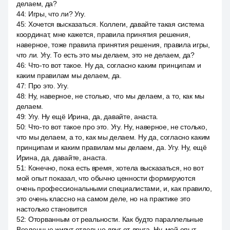
делаем, да?
44
:
Игры, что ли? Угу.
45
:
Хочется высказаться. Коллеги, давайте такая система
координат, мне кажется, правила принятия решения,
наверное, тоже правила принятия решения, правила игры,
что ли. Угу. То есть это мы делаем, это не делаем, да?
46
:
Что-то вот такое. Ну да, согласно каким принципам и
каким правилам мы делаем, да.
47
:
Про это. Угу.
48
:
Ну, наверное, не столько, что мы делаем, а то, как мы
делаем.
49
:
Угу. Ну ещё Ирина, да, давайте, анаста.
50
:
Что-то вот такое про это. Угу. Ну, наверное, не столько,
что мы делаем, а то, как мы делаем. Ну да, согласно каким
принципам и каким правилам мы делаем, да. Угу. Ну, ещё
Ирина, да, давайте, анаста.
51
:
Конечно, пока есть время, хотела высказаться, но вот
мой опыт показал, что обычно ценности формируются
очень профессиональными специалистами, и, как правило,
это очень классно на самом деле, но на практике это
настолько становится
52
:
Оторванным от реальности. Как будто параллельные
Вселенные живут отдельно друг от друга. Ну, мой опыт