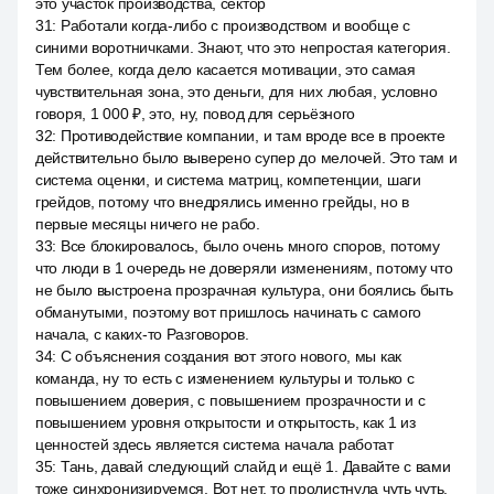
это участок производства, сектор
31
:
Работали когда-либо с производством и вообще с
синими воротничками. Знают, что это непростая категория.
Тем более, когда дело касается мотивации, это самая
чувствительная зона, это деньги, для них любая, условно
говоря, 1 000 ₽, это, ну, повод для серьёзного
32
:
Противодействие компании, и там вроде все в проекте
действительно было выверено супер до мелочей. Это там и
система оценки, и система матриц, компетенции, шаги
грейдов, потому что внедрялись именно грейды, но в
первые месяцы ничего не рабо.
33
:
Все блокировалось, было очень много споров, потому
что люди в 1 очередь не доверяли изменениям, потому что
не было выстроена прозрачная культура, они боялись быть
обманутыми, поэтому вот пришлось начинать с самого
начала, с каких-то Разговоров.
34
:
С объяснения создания вот этого нового, мы как
команда, ну то есть с изменением культуры и только с
повышением доверия, с повышением прозрачности и с
повышением уровня открытости и открытость, как 1 из
ценностей здесь является система начала работат
35
:
Тань, давай следующий слайд и ещё 1. Давайте с вами
тоже синхронизируемся. Вот нет, то пролистнула чуть чуть.