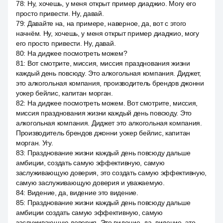
78
:
Ну, хочешь, у меня открыт пример диаджио. Могу его
просто привести. Ну, давай.
79
:
Давайте на, на примере, наверное, да, вот с этого
начнём. Ну, хочешь, у меня открыт пример диаджио, могу
его просто привести. Ну, давай.
80
:
На диджее посмотреть можем?
81
:
Вот смотрите, миссия, миссия празднования жизни
каждый день повсюду. Это алкогольная компания. Диджет,
это алкогольная компания, производитель брендов джонни
уокер бейлис, капитан морган.
82
:
На диджее посмотреть можем. Вот смотрите, миссия,
миссия празднования жизни каждый день повсюду. Это
алкогольная компания. Диджет это алкогольная компания.
Производитель брендов джонни уокер бейлис, капитан
морган. Угу.
83
:
Празднование жизни каждый день повсюду дальше
амбиции, создать самую эффективную, самую
заслуживающую доверия, это создать самую эффективную,
самую заслуживающую доверия и уважаемую.
84
:
Видение, да, видение это видение.
85
:
Празднование жизни каждый день повсюду дальше
амбиции создать самую эффективную, самую
заслуживающую доверия. Это видение, да, видение, это