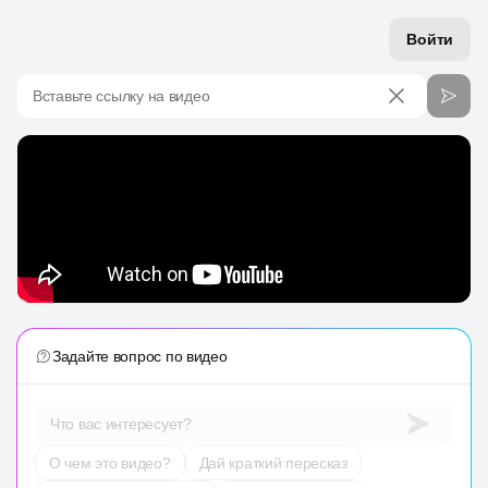
Войти
Вставьте ссылку на видео
Задайте вопрос по видео
Что вас интересует?
О чем это видео?
Дай краткий пересказ