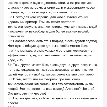
возникло цели и задачи деятельности, и как раз пример
анастасии это история, а какие цели мы достигаем через
принципы, что такое хорошо, что такое плохо.
62
:
Плохо для кого хорошо, для кого? Потому что, ну,
идеальный пример. Там мы хотим построить
технологическую компанию, которая улучшит жизнь людей
и позволит их высвободить для более важных вещей,
повысив их.
63
:
Работоспособность это 1 подход, а есть другой подход.
Нам нужно общую идею для того, чтобы можно было
платить меньше, а эксплуатацию сотрудников повысить
эффективность, ну, соответственно, эффективность, по
идее, и то
64
:
То и другое может быть очень друг на друга похоже, но
по тому, как делается, как реализовывается достижение
целей корпоративной культуры, очень сильно отличается.
65
:
Илья, вот то, что вы говорили про там, стать
технологической компанией, вот это вот поменять жизни
людей. Это что такое, на ваш взгляд? А что это? Что это?
Это цель это или что это?
66
:
Не, это красиво, я облёк, но цель то там на самом деле
проста.