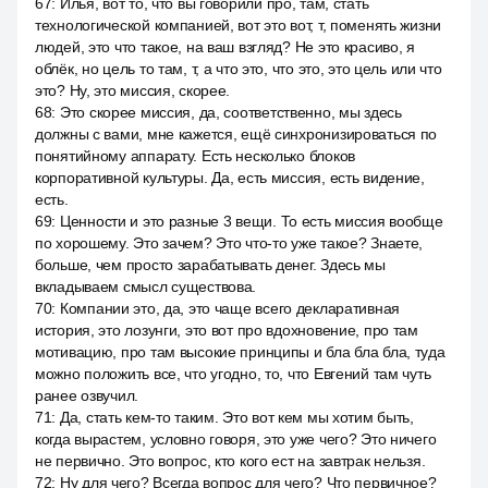
67
:
Илья, вот то, что вы говорили про, там, стать
технологической компанией, вот это вот, т, поменять жизни
людей, это что такое, на ваш взгляд? Не это красиво, я
облёк, но цель то там, т, а что это, что это, это цель или что
это? Ну, это миссия, скорее.
68
:
Это скорее миссия, да, соответственно, мы здесь
должны с вами, мне кажется, ещё синхронизироваться по
понятийному аппарату. Есть несколько блоков
корпоративной культуры. Да, есть миссия, есть видение,
есть.
69
:
Ценности и это разные 3 вещи. То есть миссия вообще
по хорошему. Это зачем? Это что-то уже такое? Знаете,
больше, чем просто зарабатывать денег. Здесь мы
вкладываем смысл существова.
70
:
Компании это, да, это чаще всего декларативная
история, это лозунги, это вот про вдохновение, про там
мотивацию, про там высокие принципы и бла бла бла, туда
можно положить все, что угодно, то, что Евгений там чуть
ранее озвучил.
71
:
Да, стать кем-то таким. Это вот кем мы хотим быть,
когда вырастем, условно говоря, это уже чего? Это ничего
не первично. Это вопрос, кто кого ест на завтрак нельзя.
72
:
Ну для чего? Всегда вопрос для чего? Что первичное?