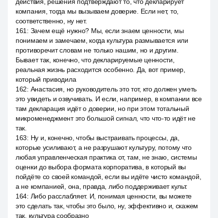
действия, решения подтверждают то, что декларирует
компания, тогда мы вызываем доверие. Если нет, то,
соответственно, ну нет.
161
:
Зачем ещё нужно? Мы, если знаем ценности, мы
понимаем и замечаем, когда культура размывается или
противоречит словам не только нашим, но и другим.
Бывает так, конечно, что декларируемые ценности,
реальная жизнь расходится особенно. Да, вот пример,
который приводила
162
:
Анастасия, но руководитель это тот, кто должен уметь
это увидеть и озвучивать. И если, например, в компании все
там декларация идёт о доверии, но при этом тотальный
микроменеджмент это большой сигнал, что что-то идёт не
так.
163
:
Ну и, конечно, чтобы выстраивать процессы, да,
которые усиливают, а не разрушают культуру, потому что
любая управленческая практика от, там, не знаю, системы
оценки до выбора формата корпоратива, в который вы
пойдёте со своей командой, если вы идёте чисто командой,
а не компанией, она, правда, либо поддерживает культ.
164
:
Либо расслабляет. И, понимая ценности, вы можете
это сделать так, чтобы это было, ну, эффективно и, скажем
так, культура сообразно