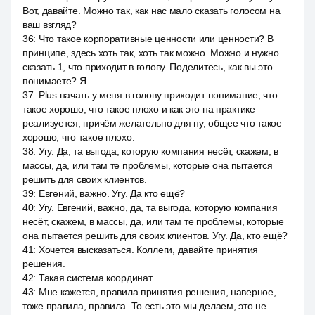
Вот, давайте. Можно так, как нас мало сказать голосом на
ваш взгляд?
36
:
Что такое корпоративные ценности или ценности? В
принципе, здесь хоть так, хоть так можно. Можно и нужно
сказать 1, что приходит в голову. Поделитесь, как вы это
понимаете? Я
37
:
Plus начать у меня в голову приходит понимание, что
такое хорошо, что такое плохо и как это на практике
реализуется, причём желательно для ну, общее что такое
хорошо, что такое плохо.
38
:
Угу. Да, та выгода, которую компания несёт, скажем, в
массы, да, или там те проблемы, которые она пытается
решить для своих клиентов.
39
:
Евгений, важно. Угу. Да кто ещё?
40
:
Угу. Евгений, важно, да, та выгода, которую компания
несёт, скажем, в массы, да, или там те проблемы, которые
она пытается решить для своих клиентов. Угу. Да, кто ещё?
41
:
Хочется высказаться. Коллеги, давайте принятия
решения.
42
:
Такая система координат.
43
:
Мне кажется, правила принятия решения, наверное,
тоже правила, правила. То есть это мы делаем, это не