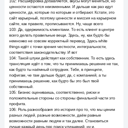
102
:
Расшифровка добавляется, вкусы могут меняться, но
ценности остаются неизменными. И дальше как раз идут
ценности, да, которые по которым и отбирают. Кстати, это
сайт карьерный, поэтому ценности и миссия на карьерном
сайте, как правило, прописываются. Ну, чаще всего
103
:
Да, одержимость клиентами. То есть клиент в центре
всего делать правильные вещи. Здесь, ну, как будто бы
немножко не совсем корректный перевод. Здесь white
things идёт с точки зрения честности, интегральности,
соответствия законодательству. И вот
104
:
Такой штуки действует как собственник. То есть здесь
трансляция идёт о том, что ты принимаешь решение не так,
как будто ты наёмный сотрудник. Тебе, в принципе,
пофигам, че там дальше будет, да, с компанией, а ты
принимаешь решение, как будто бы это был твой
собственный.
105
:
Бизнес оцениваешь, соответственно, риски и
положительные стороны со стороны финальной части это
профита.
106
:
Роль разнообразия это история про то, что мы ценим
разных людей, разные возможности, даём равные
возможности равным людям и так далее. Становиться
лучше каждый день про поиск улучшений, ну и,