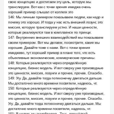
свою концепцию и достигаем эту цель, которую мы
транслируем. Вот как с точки зрения имиджа очень
хороший пример слышал от коллеги это
146
:
Мы личным примером показываем людям, как надо и
почему это хорошо. И тогда у нас есть внешний лозунг, это
миссия, которую транслируем устно. И наши ценности,
которые реализуются там в комплаенсе по принци.
147
:
Внутренних внешних взаимодействий мы показываем
своим примером. Вот мы делаем, посмотрите, какие мы
хорошие. Давайте тоже с нами. Вот с точки зрения
имиджево, тут хороший пример в плане того, что есть
объективные экономические, коммерческие причины.
148
:
Которые реализуются через определённую
концепцию, бизнес модель. И вот сверху уже производные
это ценности, миссия, лозунги и прочее, прочее. Спасибо.
149
:
Угу. Да, давайте тогда потихонечку двигаться дальше.
Мы достаточно много времени посвятили, надеюсь, чт.
150
:
Которые реализуются через определённую
концепцию, бизнес модель. И вот сверху уже производные,
это ценности, миссия, лозунги и прочее, прочее. Спасибо.
Угу. Да, давайте тогда потихонечку двигаться дальше. Мы
достаточно много времени посвятили, надеюсь, чт.
151
:
В целом, мы разобрались. Тань, прощёлкай,