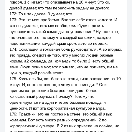
говоря, 1 считает, что опаздывает на 10 минут. Это ок,
другой думает, что там переложить задачу на другого.
172
:
То и так далее. 3 думает, что
173
:
Это не моя проблема. Вполне себе ответ, коллеги. И
как вы думаете, сколько вообще сил будет тратить
руководитель такой команды на управление? Ну, понятно,
что очень много, потому что каждый конфликт, каждое
недопонимание, каждый срыв сроков это во первых,
174
:
Эскалация и головная боль руководителя. А во вторых,
это правда, следствие того, что у многих людей разные
нормы, a2 команда, да, команды то было 2, есть общий
язык. Люди понимают, что принято, что не принято, им не
нужно, каждый раз объясняя
175
:
Казалось бы, вот базовые вещи, типа опоздание на 10
минут. И, соответственно, к чему это приводит? Они
принимают решения быстрее, они дают более
качественный результат. Почему? Потому что
ориентируются на одни и те же базовые подходы и
ценности. И вот эта корпоративная культура напра,
176
:
Практики, это не постер на стене, это общий язык
команды. Вот есть много разных определений. 2 по
корпоративной культуре. Я 2 из них привела на слайде, но
мне кажется, что в целом можно сказать о том, что