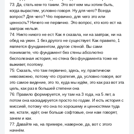
73
:
Да, стать кем-то таким. Это вот кем мы хотим быть,
когда вырастем, условно говоря. Ну для чего? Всегда
вопрос? Для чего? Что первично, для чего это или
ценность? Ничего не первично. Это вопрос, кто кого ест на
завтрак нельзя.
74
:
Никто никого не ест. Как я сказала, ни на завтрак, ни на
обед на ужин. 1 без другого не существует. Как правило, 1
является фундаментом, другое стеной. Вы сами
понимаете, что фундамент без стены абсолютно
бесполезная история, но стена без фундамента тоже не
выживет, поэтому.
75
:
Сказать, что там первично, здесь, ну, практически
невозможно, потому что стратегия, да, условно говоря, вот
это самое видение, это то, куда мы идём, это как раз вот эта
цель, как раз в большей степени она
76
:
Правило формируется, ну там на 3 года, на 5 лет, а
потом она каскадируется просто по годам. И есть история с
миссией, потому что она по хорошему и ценностями туда
же, кстати, идёт, они больше софтовые, они нам говорят,
зачем и как.
77
:
Давайте на, на примере, наверное, да, вот с этого
начнём.