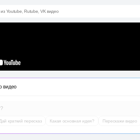
 из Youtube, Rutube, VK видео
о видео
т?
Дай краткий пересказ
Какая основная идея?
Перескажи видео