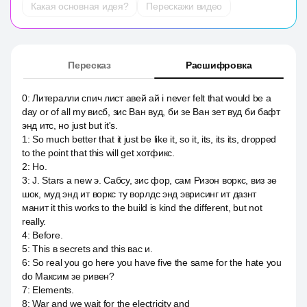
Какая основная идея?
Перескажи видео
Пересказ
Расшифровка
0
:
Литералли спич лист авей ай i never felt that would be a
day or of all my висб, зис Ван вуд, би зе Ван зет вуд би бафт
энд итс, но just but it's.
1
:
So much better that it just be like it, so it, its, its its, dropped
to the point that this will get хотфикс.
2
:
Но.
3
:
J. Stars a new э. Сабсу, зис фор, сам Ризон воркс, виз зе
шок, муд энд ит воркс ту ворлдс энд эврисинг ит дазнт
манит it this works to the build is kind the different, but not
really.
4
:
Before.
5
:
This в secrets and this вас и.
6
:
So real you go here you have five the same for the hate you
do Максим зе ривен?
7
:
Elements.
8
:
War and we wait for the electricity and