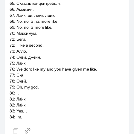
65
:
Сказать концентрейшн.
66
:
Амэйзин.
67
:
Лайк, ай, лайк, лайк.
68
:
No, no its, its more like.
69
:
No, no its more like.
70
:
Максимум.
71
:
Беги.
72
:
I like a second.
73
:
Алло.
74
:
Окей, джейн.
75
:
Лайк.
76
:
We dont like my and you have given me like.
77
:
Ска.
78
:
Окей.
79
:
Oh, my god.
80
:
I.
81
:
Лайк.
82
:
Лайк.
83
:
Yes, i.
84
:
Im.