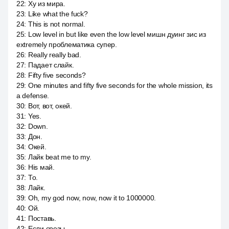
22
:
Ху из мира.
23
:
Like what the fuck?
24
:
This is not normal.
25
:
Low level in but like even the low level мишн дуинг зис из
extremely проблематика супер.
26
:
Really really bad.
27
:
Падает слайк.
28
:
Fifty five seconds?
29
:
One minutes and fifty five seconds for the whole mission, its
a defense.
30
:
Вот, вот, окей.
31
:
Yes.
32
:
Down.
33
:
Дон.
34
:
Окей.
35
:
Лайк beat me to my.
36
:
His май.
37
:
То.
38
:
Лайк.
39
:
Oh, my god now, now, now it to 1000000.
40
:
Ой.
41
:
Поставь.
42
:
Если срезы.