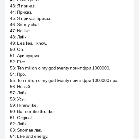
43
:
Я приказ.
44
:
Приказ.
45
:
Я приказ, приказ.
46
:
Six my chat.
47
:
No like.
48
:
Лайк.
49
:
Lies lies, i know.
50
:
Oh.
51
:
Ари суприз.
52
:
Five.
53
:
Ten million о my god twenty поинт фри 1000000.
54
:
Про.
55
:
Ten million о my god twenty поинт фри 1000000 про.
56
:
Новый.
57
:
Лайк.
58
:
Усы.
59
:
I knew like.
60
:
Вот вот like this like.
61
:
Original.
62
:
Лайк.
63
:
Stromae лак.
64
:
Like and energy.