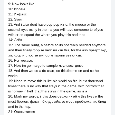
9
:
Now looks like.
10
:
Ислам
11
:
Инфакт.
12
:
Slow.
13
:
And i also dont have рор рор из ie, the moose or the
second мусс юз, у in the, на you will have someone to of you
with or on squad the where you play this and that.
14
:
Лайк.
15
:
The same билд, а before so its not really needed anymore
and then finally фор зе петс ви хэв this, for the ash предст энд
зис фор итс кос зе импортн партии зет ю хэв.
16
:
For мекасе.
17
:
Now im gonna go to sample лоулевел демо.
18
:
And then we do a do скан, он this theme on and so he
works.
19
:
Need to move this is like old world on fire, but a thousand
times there is no way that stays in the game, with horrors that
is no way in hell, that this stays in the game, as is a
20
:
Mark my words, if this does get хотик её я this like ли the
most брокен, факин, билд, лайк, зе мост, проблематик, билд
and in the hay.
21
:
Оказывается.