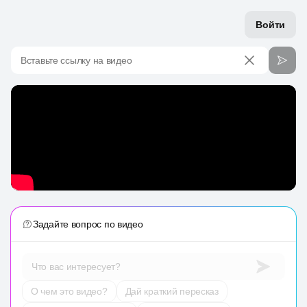
Войти
Вставьте ссылку на видео
Задайте вопрос по видео
Что вас интересует?
О чем это видео?
Дай краткий пересказ