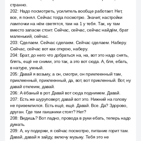
странно.
202
:
Надо посмотреть, усилитель вообще работает. Нет,
все, я понял. Сейчас тогда посмотрю. Значит, настройки
лампочки на нём светятся, там на 1 у тебя. Так, ну там
вместо запаски стоит. Сейчас, сейчас, сейчас найдём, брат
маленький, сейчас.
203
:
Сделаем. Сейчас сделаем. Сейчас сделаем. Наберу.
Сейчас, сейчас вот как открою, наберу.
204
:
Брат, до него что добраться на, на, вот это надо снять,
блять, ещё не сними, это так, а это вот сюда. А, бля, ебать,
в натуре, умный.
205
:
Давай я возьму, а он, смотри, он приклеенный там,
приклеенный, приклеенный, да, вот, вот прикленный. Вот, ну
давай отклеим, давай.
206
:
А ёбаный в рот. Давай вот сюда поднимем. Давай.
207
:
Есть же шуруповерт, давай вот это. Нижний на голову
не приземлился. Есть ещё, ещё. Давай. Все. Да? Здорово,
друган. Где там гаишники стоят? Нет?
208
:
Видишь? Вот ладно, провода в руки ебать, теперь надо
думать.
209
:
А, ну подержи, я сейчас посмотрю, питание горит там.
Давай, давай я зайду, включу музыку. Тебя это не