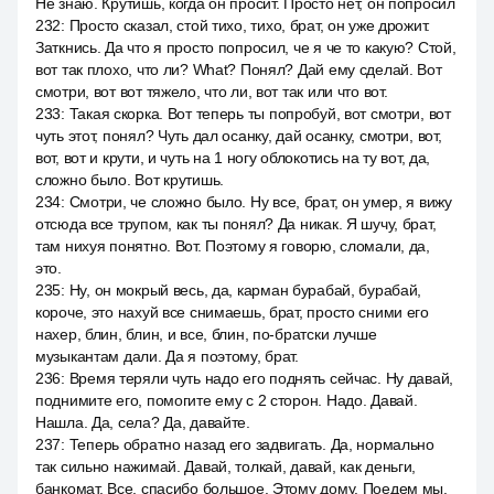
Не знаю. Крутишь, когда он просит. Просто нет, он попросил
232
:
Просто сказал, стой тихо, тихо, брат, он уже дрожит.
Заткнись. Да что я просто попросил, че я че то какую? Стой,
вот так плохо, что ли? What? Понял? Дай ему сделай. Вот
смотри, вот вот тяжело, что ли, вот так или что вот.
233
:
Такая скорка. Вот теперь ты попробуй, вот смотри, вот
чуть этот, понял? Чуть дал осанку, дай осанку, смотри, вот,
вот, вот и крути, и чуть на 1 ногу облокотись на ту вот, да,
сложно было. Вот крутишь.
234
:
Смотри, че сложно было. Ну все, брат, он умер, я вижу
отсюда все трупом, как ты понял? Да никак. Я шучу, брат,
там нихуя понятно. Вот. Поэтому я говорю, сломали, да,
это.
235
:
Ну, он мокрый весь, да, карман бурабай, бурабай,
короче, это нахуй все снимаешь, брат, просто сними его
нахер, блин, блин, и все, блин, по-братски лучше
музыкантам дали. Да я поэтому, брат.
236
:
Время теряли чуть надо его поднять сейчас. Ну давай,
поднимите его, помогите ему с 2 сторон. Надо. Давай.
Нашла. Да, села? Да, давайте.
237
:
Теперь обратно назад его задвигать. Да, нормально
так сильно нажимай. Давай, толкай, давай, как деньги,
банкомат. Все, спасибо большое. Этому дому. Поедем мы.