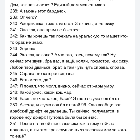
Дом, как называется? Единый дом мошенников.
238
:
А закинь этот бардачок.
239
:
От чего?
240
:
Американка, тихо там стол. Заткнись, я же вижу.
241
:
Она так, она прям не быстрее.
242
:
Как ты хочешь так поехать на уральскую то машет кто-
то брат, не знаю.
243
:
Хорошо.
244
:
Это так, как она? А что это, вась, почему так? Ну,
сейчас эти звуки, бра вас, я ещё, колян, посмотри, как сижу.
Любой твой двинься, брат, а там чуть чуть справа, справа.
245
:
Справа это которая справа.
246
:
Есть место, да?
247
:
Я понял, что молл, видно, сейчас от жары умру.
248
:
Какой ужас, какой кошмар.
249
:
Вася, это что такое, Вася? Я вчера с ума сошёл от.
250
:
А сегодня с ума сошёл от этой 99. Она вообще вот
арабский дрифт не делаешь. Ты сейчас, получается, в
городе ноу дрифт. Ну тогда была бы сейчас.
251
:
Песня на твоей шее засосики как в тему сейчас
подошла, а ты этот трек слушаешь за засосики или за кого-
то ещё?