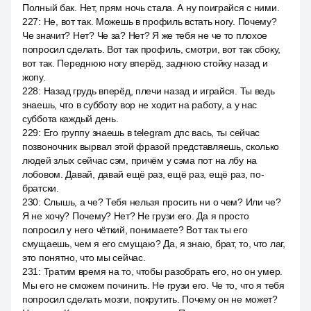
Полный бак. Нет, прям ночь стала. А ну поиграйся с ними.
227
:
Не, вот так. Можешь в профиль встать ногу. Почему?
Че значит? Нет? Че за? Нет? Я же тебя не че то плохое
попросил сделать. Вот так профиль, смотри, вот так сбоку,
вот так. Переднюю ногу вперёд, заднюю стойку назад и
жопу.
228
:
Назад грудь вперёд, плечи назад и играйся. Ты ведь
знаешь, что в субботу вор не ходит на работу, а у нас
суббота каждый день.
229
:
Его группу знаешь в telegram дпс вась, ты сейчас
позвоночник вырвал этой фразой представляешь, сколько
людей злых сейчас сэм, причём у сэма пот на лбу на
лобовом. Давай, давай ещё раз, ещё раз, ещё раз, по-
братски.
230
:
Слышь, а че? Тебя нельзя просить ни о чем? Или че?
Я не хочу? Почему? Нет? Не грузи его. Да я просто
попросил у него чёткий, понимаете? Вот так ты его
смущаешь, чем я его смущаю? Да, я знаю, брат, то, что лаг,
это понятно, что мы сейчас.
231
:
Тратим время на то, чтобы разобрать его, но он умер.
Мы его не сможем починить. Не грузи его. Че то, что я тебя
попросил сделать мозги, покрутить. Почему он не может?