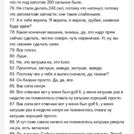
что-то под капотом 200 сильное было.
76
:
Не стали делать 240 сил, потому что натянул, потому
что автоматови запчасти, они такие слабенькие.
77
:
А я тебе верила. Я верила, я верила, грубая, наивная.
Куда идём?
78
:
Какая конченая машина, знаешь, да, это надо прям
сейчас сделать, честно говоря, чуть нервничаю. Н, ну, вы
это сможем сделать сами.
79
:
Все плохо.
80
:
Луше.
81
:
Не, это катушка-ка, это luxor.
82
:
Проклятье, заглуши, заведи, заглуши, заведи.
83
:
Поэтому чек у тебя и вылез сначала, да, газани?
84
:
Он Казани просто. Да, да, все.
85
:
Вак сила нихуя.
86
:
Вот отвечаю вот у меня был golf 6, у меня катушки раз в
неделю не поменялось отвага ну катушки хороший просто.
87
:
Вак сила вот отвечаю вот у меня был golf 6, у меня
катушки раз в неделю нихуя не поменялось отвага ну
катушки хороший просто.
88
:
И тут тоже самое ничего не поменялось катушка умерла
на ра, есть запасная.
89
:
Да, я понял. Сейчас заключи походу это отсюда. Давай