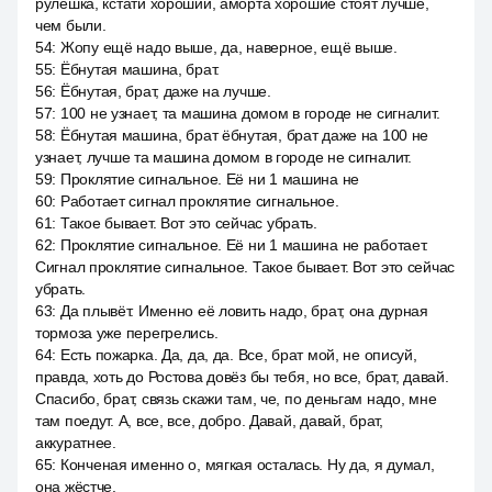
рулешка, кстати хороший, аморта хорошие стоят лучше,
чем были.
54
:
Жопу ещё надо выше, да, наверное, ещё выше.
55
:
Ёбнутая машина, брат.
56
:
Ёбнутая, брат, даже на лучше.
57
:
100 не узнает, та машина домом в городе не сигналит.
58
:
Ёбнутая машина, брат ёбнутая, брат даже на 100 не
узнает, лучше та машина домом в городе не сигналит.
59
:
Проклятие сигнальное. Её ни 1 машина не
60
:
Работает сигнал проклятие сигнальное.
61
:
Такое бывает. Вот это сейчас убрать.
62
:
Проклятие сигнальное. Её ни 1 машина не работает.
Сигнал проклятие сигнальное. Такое бывает. Вот это сейчас
убрать.
63
:
Да плывёт. Именно её ловить надо, брат, она дурная
тормоза уже перегрелись.
64
:
Есть пожарка. Да, да, да. Все, брат мой, не описуй,
правда, хоть до Ростова довёз бы тебя, но все, брат, давай.
Спасибо, брат, связь скажи там, че, по деньгам надо, мне
там поедут. А, все, все, добро. Давай, давай, брат,
аккуратнее.
65
:
Конченая именно о, мягкая осталась. Ну да, я думал,
она жёстче.