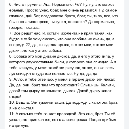
6
:
Чисто пружины. Ага. Нормально. Че? Ну, ну, это колхоз
ёбаный. Просто ужас, брат, мне очень нравится. Ну, самое
главное, дай Бог, поздравляю брата, брат, ты, типа, все, что
было на алиэкспресс, ты купил, поставил? Да нормально,
говорю, поставь.
7
:
Все решит нас. И, кстати, изолента не прям такая, как
будто я тебе хочу сказать, что она вообще не очень, да, а
спереди 22, да, ты сделал крыса, это же мои, это же мои
диски, это как у этого собака.
8
:
Собака это мой дизайн дисков, да, я его у этого типа, у
которого двухсоставные были, у которого она спиздил. А я
тебе клянусь, у меня такой же рисунок, он же, он же весь
лук спиздил оттуда все полностью. Ну да, да, да.
9
:
Алло, я тебе отвечаю, у меня в гараже диски эти лежат.
Да, да, они, брат, там что происходит? Слышишь, Кальян,
давай там дырку по комнате, дымок. Давай дырку капот
открой.
10
:
Вышла. Эти туманки ваши. Да подожди с капотом, брат,
я не о чистая.
11
:
А сколько тебя воняет проводкой. Это она, брат. Ты её
узнал, это приехал вот, вот с алиэкспресса. Пацан прибыл
напрямую.