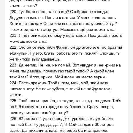
хочешь снять?
220
:
Тут болты есть, так понял? Отвёртка не заходит.
Дедуля сломался. Пошли кататься. У меня колонка есть.
Хотите, я так дам Сони или все-таки не получилось? Да?
Посмотри, как он стартует. Можешь ещё раз поехать на.
221
:
Я не понимаю, почему у него такое. Послушай, просто
можешь поехать на
222
:
Это он сейчас тебя Фанил, он до этого еле что брат ты
ебанутый. Ну это, блять, работа, это ты понял? Стоишь, ты
же тик токи выкладываешь.
223
:
Да не так. Не, не, не ломай. Вот увидел я, не кричи на
меня, ты давишь, почему газ такой тупой? А какой член
такой газ? Алло, крыса. Мой шлем на место верни.
224
:
Пасть дракона. Твой шлем, мой, мой, твой нету
шлемов нету. Не пожалуйста, я такой не найду потом,
кстати.
225
:
Твой шлем пришёл, в натуре, кепка, где он дома. Тебя
на 9 9 отвезу, что в городе нету бензина. Сразу говорю,
почему никакого вообще нету?
226
:
92 литра в 4 утра перед жк тургеневым лукойл. 95
полный бак. Ну да, да, да. 7, 8. Сейчас дают. 30 литров
всего. Да, пиханина, вась, мы вчера баги заправили.