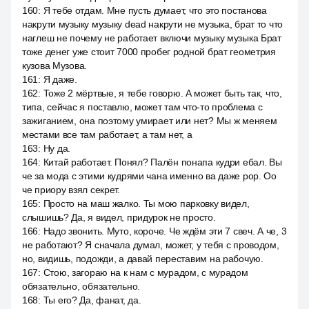
160
:
Я тебе отдам. Мне пусть думает, что это постанова
накрути музыку музыку dead накрути не музыка, брат то что
наглеш не почему не работает включи музыку музыка Брат
тоже денег уже стоит 7000 пробег родной брат геометрия
кузова Музова.
161
:
Я даже.
162
:
Тоже 2 мёртвые, я тебе говорю. А может быть так, что,
типа, сейчас я поставлю, может там что-то проблема с
зажиганием, она поэтому умирает или нет? Мы ж меняем
местами все там работает, а там нет, а
163
:
Ну да.
164
:
Китай работает. Понял? Палён понапа кудри ебал. Вы
че за мода с этими кудрями чана именно ва даже pop. Оо
че приору взял секрет.
165
:
Просто на маш жалко. Ты мою парковку видел,
слышишь? Да, я видел, придурок не просто.
166
:
Надо звонить. Муто, короче. Че ждём эти 7 свеч. А че, 3
не работают? Я сначала думал, может, у тебя с проводом,
но, видишь, подожди, а давай переставим на рабочую.
167
:
Стою, загораю на к нам с мурадом, с мурадом
обязательно, обязательно.
168
:
Ты его? Да, фанат, да.