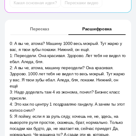
Какая основная идея?
Перескажи видео
Пересказ
Расшифровка
0
:
А вы че, атома? Машину 1000 весь мокрый. Тут жарко у
вас, я твои зубы покажи. Нижний, он ещё.
1
:
Переодели. Она красивая. Здорово. Лет тебя не видел то
ебал. Аледа, бля.
2
:
А вы че, атома, машину переодели? Она красивая.
Здорово. 1000 лет тебя не видел то весь мокрый. Тут жарко
у вас. Я твои зубы ебал. Аледа, бля, покажи. Нижний, он
ещё
3
:
Надо доделать там 4 из эконома, понял? Бизнес класс
присели.
4
:
Это как по центру 1 поздравляю гандилу. А зачем ты этот
колхоз снял?
5
:
Я пойму, если я за руль сяду, хочешь не, не, здесь, на
вывороте руля простое, скажешь, брат, нормально. Только
посадки как будто, да, не хватает кв, сейчас приедет. Да,
нормально. Че машина то? А сзади эти кв, которые.