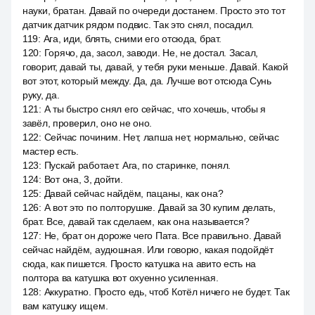
науки, братан. Давай по очереди достанем. Просто это тот
датчик датчик рядом подвис. Так это снял, посадил.
119
:
Ага, иди, блять, сними его отсюда, брат.
120
:
Горячо, да, засол, заводи. Не, не достал. Засал,
говорит, давай ты, давай, у тебя руки меньше. Давай. Какой
вот этот, который между. Да, да. Лучше вот отсюда Сунь
руку, да.
121
:
А ты быстро снял его сейчас, что хочешь, чтобы я
завёл, проверил, оно не оно.
122
:
Сейчас починим. Нет, лапша нет, нормально, сейчас
мастер есть.
123
:
Пускай работает. Ага, по старинке, понял.
124
:
Вот она, 3, дойти.
125
:
Давай сейчас найдём, пацаны, как она?
126
:
А вот это по полторушке. Давай за 30 купим делать,
брат. Все, давай так сделаем, как она называется?
127
:
Не, брат он дороже чего Пата. Все правильно. Давай
сейчас найдём, аудюшная. Или говорю, какая подойдёт
сюда, как пишется. Просто катушка на авито есть на
полтора ва катушка вот охуенно усиленная.
128
:
Аккуратно. Просто едь, чтоб Котёл ничего не будет. Так
вам катушку ищем.