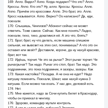
169
:
Алло. Видел? Алло. Когда подарил? Что это? Алло.
Кроссы. Алло. Кто это? Ну, алло. Кроссы. Кроссы. Алло.
Алло. Причём это кроссовки. Алло. Это брат, это. Алло.
Кросс называется. Алло. Верно? Os написано? Да, иди,
поехали.
170
:
Слышишь, Чингизов? Абонент сейчас не может
ответить. Тоже самое. Сейчас. Как мне понять? Ладно,
поехали, тихо, тихо, докатимся её. А это что, блять?
171
:
Брат, брат, ну что делать, если машина слишком
сильная, не вывозит на этих сил, понимаешь? А что это он
оставил или везёт? Доставили, короче, да ну нахуй красиво,
брат, вот так.
172
:
Идёшь, торчит. Че это за рычаг? Этот рычаг торчит. Че
рычагрычаг? Так надо. Рычаг это стоп, брат. Так надо. Это
подрамники, это пока подрамник, я зазоры, зазоры. Как
173
:
Какая настойка? Посадка. А че она не едет? Надо
катушку поменять. Поехали, Шмат, нам нахуй нужна 3
катушка. Если можно так ехать. У нас ден, деловой есть.
174
:
Нет.
175
:
Мне кажется, надо за Сочи купить билет в Краснодар,
чтобы он приехал в чингизу.
176
:
Здорово, командир мульти контроль.
177
:
А что ты одел себе, рубашка? Здорово.