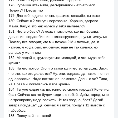
178
:
Рубашка итак мята, дельфинчики и eto eto leon.
Почему? Потому что
179
:
Для тебя оделся очень красиво, спасибо, ты тоже.
180
:
Сейчас я 2 минуты перезвоню. Хорошо, здорово.
Мама. Какую это как колесо у тебя вылетело?
181
:
Что это было? А может, там лома, как вы, братва,
давление, сердцебиение, головокружение, пульс, импульс.
Почему все говорят, что мы похожи? Мы похожи, да, в
натуре, я когда был, ну, сейчас ещё не так сильно, но
раньше у меня там
182
:
Молодой я, круглосуточно молодой, и что, мура себе
купил?
183
:
На его мотор. Это что такое количество катушек, Вася,
что это, как это делается? Ну, они, видишь, да, такие, понял,
одноразовые. Надо вот так, оп, поменял. Дальше че? Типа,
на 1 раз мы покатались и все краями.
184
:
Ты уже ездил как достоинство своего народа? Конечно,
брат. Сейчас так же будем ездить с тобой. Идём, город, мне
на тренировку надо поехать. Че так поздно, брат? Давай
завтра пойдёшь? Да, сейчас я завтра пойду в 12 вместе с
наберёшь.
185
:
Послушай, вот такой.