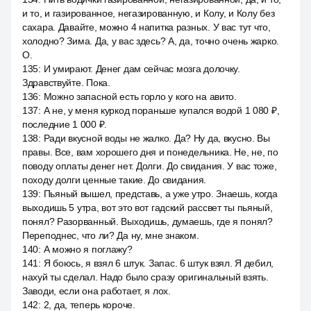
и то, и газированное, негазированную, и Колу, и Колу без
сахара. Давайте, можно 4 напитка разных. У вас тут что,
холодно? Зима. Да, у вас здесь? А, да, точно очень жарко.
О.
135
:
И умирают. Денег дам сейчас мозга долочку.
Здравствуйте. Пока.
136
:
Можно запасной есть горло у кого на авито.
137
:
А не, у меня куркод пораньше купался водой 1 080 ₽,
последние 1 000 ₽.
138
:
Ради вкусной воды не жалко. Да? Ну да, вкусно. Вы
правы. Все, вам хорошего дня и понедельника. Не, не, по
поводу оплаты денег нет. Долги. До свидания. У вас тоже,
походу долги ценные такие. До свидания.
139
:
Пьяный вышел, представь, а уже утро. Знаешь, когда
выходишь 5 утра, вот это вот гадский рассвет ты пьяный,
понял? Разорванный. Выходишь, думаешь, где я понял?
Переподнес, что ли? Да ну, мне знаком.
140
:
А можно я поглажу?
141
:
Я боюсь, я взял 6 штук. Запас. 6 штук взял. Я дебил,
нахуй ты сделал. Надо было сразу оригинальный взять.
Заводи, если она работает, я лох.
142
:
2, да, теперь короче.