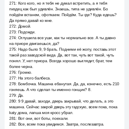
271
:
Кого кого, но я тебя не думал встретить, а я тебя
пиздец как был удивлён. Знаешь, типа не удивлён. Бо
пойдём встанем, сфоткаем. Пойдём. Ты где? Куда едешь?
Да прямо давай ко мне.
272
:
Домой.
273
:
Подожди.
274
:
Оглушила все уши, как ты нормально все. А ты давно
на приоре двигаешься, да?
275
:
Надо было 9, 9 брать. Подними её жопу, поставь этот
такой раз заводской вида. Да, вот так, чуть вот такой, чуть
понял. У, нет приора. Всегда хорошо выглядит, брат, тем
более черна.
276
:
Громко.
277
:
На этого балбеса.
278
:
Бомбочка. Машина ебанутая. Да, да, конечно, есть 210
гоняешь. А что сделал ты именно гонщик? 8.
279
:
Да.
280
:
9 9 давай, заходи, дверь закрывай, что делать, а это
машина. Сейчас закрой дверь эту гадскую, всем пока, пока
katy дома, лапша моя кросс убрал.
281
:
Вот они, вот боты, поехали.
282
:
Все, всем пока увидимся. Завтра, послезавтра.