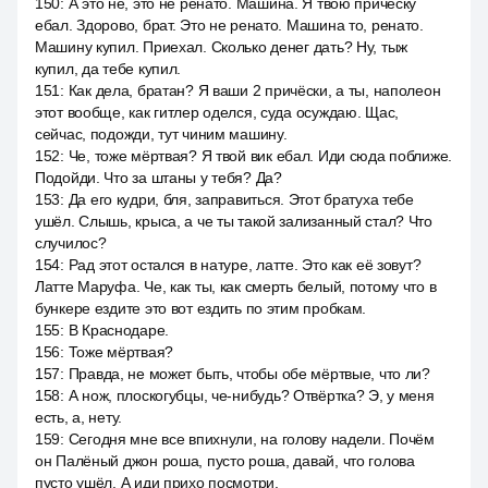
150
:
А это не, это не ренато. Машина. Я твою причёску
ебал. Здорово, брат. Это не ренато. Машина то, ренато.
Машину купил. Приехал. Сколько денег дать? Ну, тыж
купил, да тебе купил.
151
:
Как дела, братан? Я ваши 2 причёски, а ты, наполеон
этот вообще, как гитлер оделся, суда осуждаю. Щас,
сейчас, подожди, тут чиним машину.
152
:
Че, тоже мёртвая? Я твой вик ебал. Иди сюда поближе.
Подойди. Что за штаны у тебя? Да?
153
:
Да его кудри, бля, заправиться. Этот братуха тебе
ушёл. Слышь, крыса, а че ты такой зализанный стал? Что
случилос?
154
:
Рад этот остался в натуре, латте. Это как её зовут?
Латте Маруфа. Че, как ты, как смерть белый, потому что в
бункере ездите это вот ездить по этим пробкам.
155
:
В Краснодаре.
156
:
Тоже мёртвая?
157
:
Правда, не может быть, чтобы обе мёртвые, что ли?
158
:
А нож, плоскогубцы, че-нибудь? Отвёртка? Э, у меня
есть, а, нету.
159
:
Сегодня мне все впихнули, на голову надели. Почём
он Палёный джон роша, пусто роша, давай, что голова
пусто ушёл. А иди прихо посмотри.