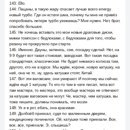
143
:
Ello.
144
:
Пацаны, в такую жару спасает лучше всего energy
новый турбо. Где он кстати шма, почему ты мне не привёз
попробовать литерж турбо уезжаешь? Мне нужен. Нет, брат,
спасибо большое.
145
:
Не хочешь вставать это мои новые драговые диски,
микки томпсон с бедлоками, с бедлоками для того, чтобы
резину не прокрутило при старте.
146
:
Именно. Дауны, заткнись, сэм, посадку сделай. Нет, на
9 9 будет вот такая стоковая, заводская. Вот такая посадка
стандартная, классическая. Не будет никакого колхоза там,
другого, кто не в курсе. Мы ждём, короче, новую катушку, на
неё, она че то, ну, здесь катушки стоят, Китай.
147
:
Вот эти ваговские, они умирают. И поэтому мы сейчас
ждём ещё 1 катушку. То кто-то там в чате писал, типа вот
там мастера, то мастера, это вообще мастера не отвечают
за катушки ваговские не могут. Че, мастер, чем катушка, вы
тоже пишите, должны понимать, что мозги
148
:
Ух е в рот, ебать, она красивая.
149
:
Долбоёб приехал, судя по заклеенным дверям,
кондиционер починился. Ой, катушки тоже приехали. Все,
все, все, приехали. Э, слышишь?