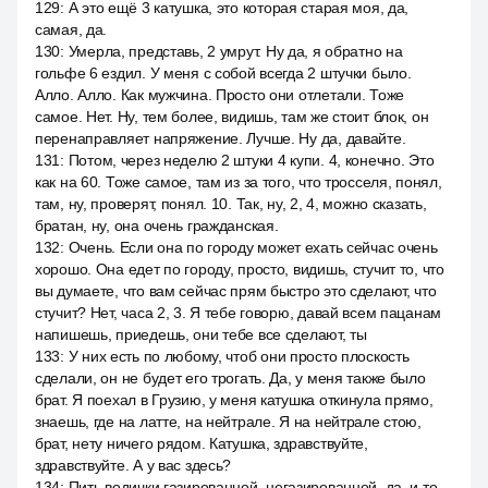
129
:
А это ещё 3 катушка, это которая старая моя, да,
самая, да.
130
:
Умерла, представь, 2 умрут. Ну да, я обратно на
гольфе 6 ездил. У меня с собой всегда 2 штучки было.
Алло. Алло. Как мужчина. Просто они отлетали. Тоже
самое. Нет. Ну, тем более, видишь, там же стоит блок, он
перенаправляет напряжение. Лучше. Ну да, давайте.
131
:
Потом, через неделю 2 штуки 4 купи. 4, конечно. Это
как на 60. Тоже самое, там из за того, что тросселя, понял,
там, ну, проверят, понял. 10. Так, ну, 2, 4, можно сказать,
братан, ну, она очень гражданская.
132
:
Очень. Если она по городу может ехать сейчас очень
хорошо. Она едет по городу, просто, видишь, стучит то, что
вы думаете, что вам сейчас прям быстро это сделают, что
стучит? Нет, часа 2, 3. Я тебе говорю, давай всем пацанам
напишешь, приедешь, они тебе все сделают, ты
133
:
У них есть по любому, чтоб они просто плоскость
сделали, он не будет его трогать. Да, у меня также было
брат. Я поехал в Грузию, у меня катушка откинула прямо,
знаешь, где на латте, на нейтрале. Я на нейтрале стою,
брат, нету ничего рядом. Катушка, здравствуйте,
здравствуйте. А у вас здесь?
134
:
Пить водички газированной, негазированной, да, и то,