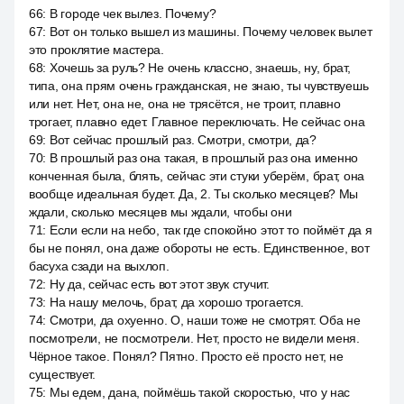
66
:
В городе чек вылез. Почему?
67
:
Вот он только вышел из машины. Почему человек вылет
это проклятие мастера.
68
:
Хочешь за руль? Не очень классно, знаешь, ну, брат,
типа, она прям очень гражданская, не знаю, ты чувствуешь
или нет. Нет, она не, она не трясётся, не троит, плавно
трогает, плавно едет. Главное переключать. Не сейчас она
69
:
Вот сейчас прошлый раз. Смотри, смотри, да?
70
:
В прошлый раз она такая, в прошлый раз она именно
конченная была, блять, сейчас эти стуки уберём, брат, она
вообще идеальная будет. Да, 2. Ты сколько месяцев? Мы
ждали, сколько месяцев мы ждали, чтобы они
71
:
Если если на небо, так где спокойно этот то поймёт да я
бы не понял, она даже обороты не есть. Единственное, вот
басуха сзади на выхлоп.
72
:
Ну да, сейчас есть вот этот звук стучит.
73
:
На нашу мелочь, брат, да хорошо трогается.
74
:
Смотри, да охуенно. О, наши тоже не смотрят. Оба не
посмотрели, не посмотрели. Нет, просто не видели меня.
Чёрное такое. Понял? Пятно. Просто её просто нет, не
существует.
75
:
Мы едем, дана, поймёшь такой скоростью, что у нас