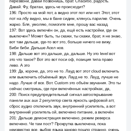
перезвони, давай позвонишь, брат. Спасибо, радость.
Давай. Фу, братан, здесь че происходит?
196
:
Просто на мой пот, а видно этот пот или нет. Этот, этот
пот на лбу видно, мы в бане сидим, клянусь парилке. Очень
жарко. Бля, умоляю, помогите мне, прошу вас назад.
197
:
Вот здесь включён он, да, ещё есть настройки, где он
выключен? Может быть, ты скажи, ты скажи, брат, я не знаю,
вот там дальше, где-то вот это, больше ничего не вижу.
Биби биби. Дальше Асел нов.
198
:
Дальше вот это дальше, да, дальше. Ну это level вот
это что такое? Вот это вот поси оф, позиция типа право
лево. А это
199
:
Да, короче, да, это не то. Лауд вот этот cloud включить
или выключить объёмный звук. Лауд не то. Лауд, лучше не
надо. Лучше of все. Вот. Custom это объём звучания. Это ты
сейчас смотришь, где при включённых настройках, да,
200
:
Поиск предупредительный сигнал автооткрывание
панели aux aux 2 регулятор света яркость цифровой атт,
сброс аудио отключить звук, внутренний усилитель, а вот
внутренний усилитель ой, включено питание, а включён
201
:
Дальше демонстрация включено, режим реверса
включено. Че там пост? Прокрутка выключена, пока
неизвестно все, выбор языка заново пошло странно, очень