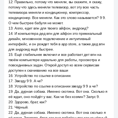
12
:
Правильно, потому что меняли, вы скажите, я скажу,
потому что здесь меняли телевизор, вот эту всю часть
телевизора меняли и кондиционер, компрессор,
кондиционер. Все меняли. Как это слово называется? 9 9.
О чем быстрее бабуля не может.
13
:
Алло, едет впн для твоего айфон, андроид?
14
:
И компьютера дед впн для айфон это премиальный
дизайн, мгновенное подключение и интуитивный
интерфейс, и он рождет тебя в app store, а также дед впн
для андроид ещё быстрее.
15
:
Ещё стабильнее включил и все работает дет впн на
твоём компьютере идеально для работы, просмотра и
повседневных задач. Открой доступ ко всем сервисам
доступен к скачиванию на все ваши
16
:
Устройство по ссылке в описании.
17
:
Звезду 9 9. А че?
18
:
Устройство по ссылке в описании звезду 9 9 а че?
19
:
Да, дурная собака. Именно скотина. Вот она. Сколько я
её ждал, оно пойдёт у вас. Как че без хозяин? Запус 9.
20
:
Здорово, брат, как?
21
:
Чёрный.
22
:
Да, дурная собака. Именно скотина. Вот она сколько я
её ждал. Здорово, брат, как оно пойдёт у вас как че чёрный