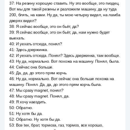
37
:
На резину хорошую ставить. Ну это вообще, это пиздец.
Вот мы для такой резины и разложили машину, да ну туда
200, блять, на ками. Ну да, ты мою четырку видел, на ламба
дверях видел?
38
:
Я сейчас вообще, это он бьёт, да?
39
:
Я сейчас вообще, это он бьёт, да, нам нужно будет
выехать.
40
:
И уехать отсюда, понял?
41
:
Здесь дзержинка.
42
:
И уехать отсюда. Понял? Здесь дзержинка, там вообще.
43
:
Ну да, нормально. Вот похожа на машину. Понял, была.
44
:
Сейчас она больше.
45
:
Да, да, до этого прям корчь.
46
:
Ну да, нормально. Вот сейчас она больше похожа на
машину. Понял. Да, да, до этого прям корчь была.
47
:
Мы сразу magnet, понял?
48
:
Мы сразу magnet. Понял, да.
49
:
Я хочу наездить.
50
:
Обратно.
51
:
Ну хотя бы да.
52
:
Обратно. Ну хотя бы да.
53
:
Все tex, брат, тормоза, газ, тормоз, все хорошо,