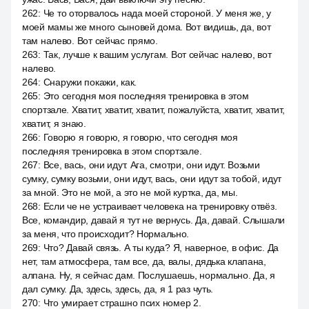
262
:
Че то оторвалось нада моей стороной. У меня же, у
моей мамы же много сыновей дома. Вот видишь, да, вот
там налево. Вот сейчас прямо.
263
:
Так, лучше к вашим услугам. Вот сейчас налево, вот
налево.
264
:
Снаружи покажи, как.
265
:
Это сегодня моя последняя тренировка в этом
спортзале. Хватит, хватит, хватит, пожалуйста, хватит, хватит,
хватит, я знаю.
266
:
Говорю я говорю, я говорю, что сегодня моя
последняя тренировка в этом спортзале.
267
:
Все, вась, они идут. Ага, смотри, они идут. Возьми
сумку, сумку возьми, они идут, вась, они идут за тобой, идут
за мной. Это не мой, а это не мой куртка, да, мы.
268
:
Если че не устраивает человека на тренировку отвёз.
Все, командир, давай я тут не вернусь. Да, давай. Слышали
за меня, что происходит? Нормально.
269
:
Что? Давай связь. А ты куда? Я, наверное, в офис. Да
нет, там атмосфера, там все, да, валы, дядька клапана,
алпана. Ну, я сейчас дам. Послушаешь, нормально. Да, я
дал сумку. Да, здесь, здесь, да, я 1 раз чуть.
270
:
Что умирает страшно псих номер 2.