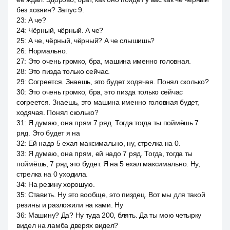
без хозяин? Запус 9.
23
:
А че?
24
:
Чёрный, чёрный. А че?
25
:
А че, чёрный, чёрный? А че слышишь?
26
:
Нормально.
27
:
Это очень громко, бра, машина именно головная.
28
:
Это пизда только сейчас.
29
:
Согреется. Знаешь, это будет ходячая. Понял сколько?
30
:
Это очень громко, бра, это пизда только сейчас
согреется. Знаешь, это машина именно головная будет,
ходячая. Понял сколько?
31
:
Я думаю, она прям 7 ряд. Тогда тогда ты поймёшь 7
ряд. Это будет я на
32
:
Ей надо 5 ехал максимально, ну, стрелка на 0.
33
:
Я думаю, она прям, ей надо 7 ряд. Тогда, тогда ты
поймёшь, 7 ряд это будет. Я на 5 ехал максимально. Ну,
стрелка на 0 уходила.
34
:
На резину хорошую.
35
:
Ставить. Ну это вообще, это пиздец. Вот мы для такой
резины и разложили на ками. Ну
36
:
Машину? Да? Ну туда 200, блять. Да ты мою четырку
видел на ламба дверях видел?