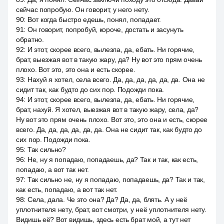
сейчас попробую. Он говорит, у него нету.
90
:
Вот когда быстро едешь, понял, попадает.
91
:
Он говорит, попробуй, короче, достать и засунуть
обратно.
92
:
И этот, скорее всего, вылезла, да, ебать. Ни горячие,
брат, выезжая вот в такую жару, да? Ну вот это прям очень
плохо. Вот это, это она и есть скорее.
93
:
Нахуй я хотел, села всего. Да, да, да, да, да, да. Она не
сидит так, как будто до сих пор. Подожди пока.
94
:
И этот, скорее всего, вылезла, да, ебать. Ни горячие,
брат, нахуй. Я хотел, выезжая вот в такую жару, села, да?
Ну вот это прям очень плохо. Вот это, это она и есть, скорее
всего. Да, да, да, да, да, да. Она не сидит так, как будто до
сих пор. Подожди пока.
95
:
Так сильно?
96
:
Не, ну я попадаю, попадаешь, да? Так и так, как есть,
попадаю, а вот так нет.
97
:
Так сильно не, ну я попадаю, попадаешь, да? Так и так,
как есть, попадаю, а вот так нет.
98
:
Села, дала. Че это она? Да? Да, да, блять. А у неё
уплотнителя нету, брат, вот смотри, у неё уплотнителя нету.
Видишь её? Вот видишь, здесь есть брат мой, а тут нет