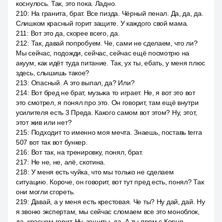
коснулось. Так, это пока. Ладно.
210
:
На гранита, брат. Все пизда. Чёрный пенал. Да, да, да.
Слишком красный горит защите. У каждого свой мама.
211
:
Вот это да, скорее всего, да.
212
:
Так, давай попробуем. Че, сами не сделаем, что ли?
Мы сейчас, подожди, сейчас, сейчас ещё посмотрю на
акуум, как идёт туда питание. Так, ух ты, ебать, у меня плюс
здесь, слышишь такое?
213
:
Опасный. А это выпал, да? Или?
214
:
Вот бред не брат, музыка то играет. Не, я вот это вот
это смотрел, я понял про это. Он говорит, там ещё внутри
усилителя есть 3 Преда. Какого самом вот этом? Ну, этот,
этот жив или нет?
215
:
Подходит то именно моя мечта. Знаешь, поставь terra
507 вот так вот бункер.
216
:
Вот так, на тренировку, понял, брат.
217
:
Не не, не, алё, скотина.
218
:
У меня есть чуйка, что мы только не сделаем
ситуацию. Короче, он говорит, вот тут пред есть, понял? Так
они могли сгореть.
219
:
Давай, а у меня есть крестовая. Че ты? Ну дай, дай. Ну
я звоню экспертам, мы сейчас сломаем все это моноблок,
да, красном горит. Ну, защиты, да. А ты прям с Корня