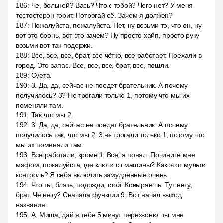
186
:
Че, больной? Вась? Что с тобой? Чего нет? У меня
тестостерон горит. Потрогай её. Зачем я должен?
187
:
Пожалуйста, пожалуйста. Нет, ну возьми то, что он, ну
вот это бронь, вот это зачем? Ну просто хайп, просто руку
возьми вот так подержи.
188
:
Все, все, все, брат, все чётко, все работает. Поехали в
город. Это запас. Все, все, все, брат, все, пошли.
189
:
Суета.
190
:
3. Да, да, сейчас не поедет брательник. А почему
получилось? 3? Не трогали только 1, потому что мы их
поменяли там.
191
:
Так что мы 2.
192
:
3. Да, да, сейчас не поедет брательник. А почему
получилось так, что мы 2, 3 не трогали только 1, потому что
мы их поменяли там.
193
:
Все работали, кроме 1. Все, я понял. Почините мне
мафом, пожалуйста, где ключи от машины? Как этот мульти
контроль? Я себя включить замудрённые очень.
194
:
Что ты, блять, подожди, стой. Ковыряешь. Тут нету,
брат. Че нету? Сначала функции 9. Вот начал выход
названия.
195
:
А, Миша, дай я тебе 5 минут перезвоню, ты мне