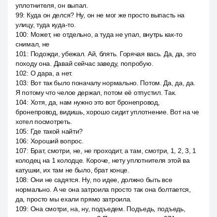
уплотнителя, он выпал.
99
:
Куда он делся? Ну, он не мог же просто выпасть на
улицу, туда куда-то.
100
:
Может, не отдельно, а туда не упал, внутрь как-то
снимал, не
101
:
Подожди, убежал. Ай, блять. Горячая вась. Да, да, это
походу она. Давай сейчас заведу, попробую.
102
:
О дара, а нет.
103
:
Вот так было поначалу нормально. Потом. Да, да, да.
Я потому что челое держал, потом её отпустил. Так.
104
:
Хотя, да, нам нужно это вот бронепровод,
бронепровод, видишь, хорошо сидит уплотнение. Вот на че
хотел посмотреть.
105
:
Где такой найти?
106
:
Хороший вопрос.
107
:
Брат, смотри, не, не проходит, а там, смотри, 1, 2, 3, 1
колодец на 1 колодце. Короче, нету уплотнителя этой ва
катушки, их там не было, брат конце.
108
:
Они не садятся. Ну, по идее, должно быть все
нормально. А че она затроила просто так она болтается,
да, просто мы ехали прямо затроила.
109
:
Она смотри, на, ну, подъедем. Подъедь, подъедь,