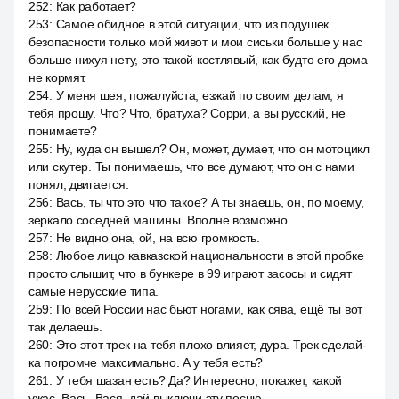
252
:
Как работает?
253
:
Самое обидное в этой ситуации, что из подушек
безопасности только мой живот и мои сиськи больше у нас
больше нихуя нету, это такой костлявый, как будто его дома
не кормят.
254
:
У меня шея, пожалуйста, езжай по своим делам, я
тебя прошу. Что? Что, братуха? Сорри, а вы русский, не
понимаете?
255
:
Ну, куда он вышел? Он, может, думает, что он мотоцикл
или скутер. Ты понимаешь, что все думают, что он с нами
понял, двигается.
256
:
Вась, ты что это что такое? А ты знаешь, он, по моему,
зеркало соседней машины. Вполне возможно.
257
:
Не видно она, ой, на всю громкость.
258
:
Любое лицо кавказской национальности в этой пробке
просто слышит, что в бункере в 99 играют засосы и сидят
самые нерусские типа.
259
:
По всей России нас бьют ногами, как сява, ещё ты вот
так делаешь.
260
:
Это этот трек на тебя плохо влияет, дура. Трек сделай-
ка погромче максимально. А у тебя есть?
261
:
У тебя шазан есть? Да? Интересно, покажет, какой
ужас. Вась, Вася, дай выключи эту песню.