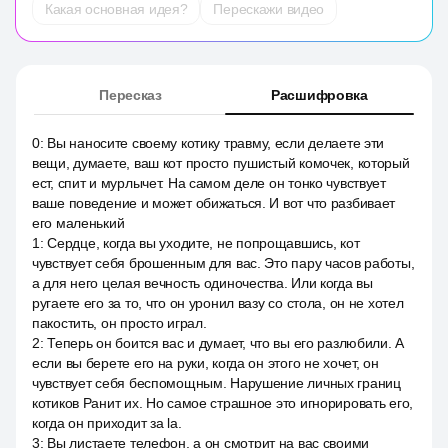
Какая основная идея?
Перескажи видео
Пересказ
Расшифровка
0
:
Вы наносите своему котику травму, если делаете эти
вещи, думаете, ваш кот просто пушистый комочек, который
ест, спит и мурлычет. На самом деле он тонко чувствует
ваше поведение и может обижаться. И вот что разбивает
его маленький
1
:
Сердце, когда вы уходите, не попрощавшись, кот
чувствует себя брошенным для вас. Это пару часов работы,
а для него целая вечность одиночества. Или когда вы
ругаете его за то, что он уронил вазу со стола, он не хотел
пакостить, он просто играл.
2
:
Теперь он боится вас и думает, что вы его разлюбили. А
если вы берете его на руки, когда он этого не хочет, он
чувствует себя беспомощным. Нарушение личных границ
котиков Ранит их. Но самое страшное это игнорировать его,
когда он приходит за la.
3
:
Вы листаете телефон, а он смотрит на вас своими