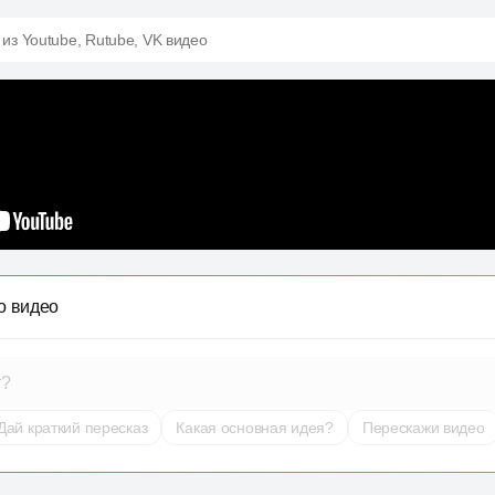
 из Youtube, Rutube, VK видео
о видео
т?
Дай краткий пересказ
Какая основная идея?
Перескажи видео