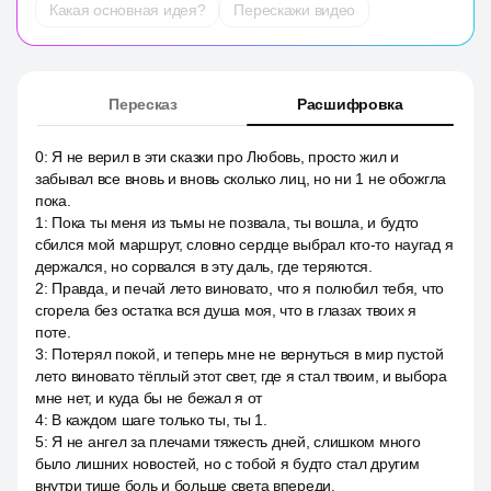
Какая основная идея?
Перескажи видео
Пересказ
Расшифровка
0
:
Я не верил в эти сказки про Любовь, просто жил и
забывал все вновь и вновь сколько лиц, но ни 1 не обожгла
пока.
1
:
Пока ты меня из тьмы не позвала, ты вошла, и будто
сбился мой маршрут, словно сердце выбрал кто-то наугад я
держался, но сорвался в эту даль, где теряются.
2
:
Правда, и печай лето виновато, что я полюбил тебя, что
сгорела без остатка вся душа моя, что в глазах твоих я
поте.
3
:
Потерял покой, и теперь мне не вернуться в мир пустой
лето виновато тёплый этот свет, где я стал твоим, и выбора
мне нет, и куда бы не бежал я от
4
:
В каждом шаге только ты, ты 1.
5
:
Я не ангел за плечами тяжесть дней, слишком много
было лишних новостей, но с тобой я будто стал другим
внутри тише боль и больше света впереди.