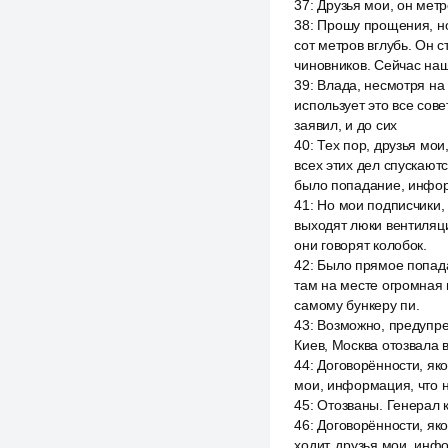
37
:
Друзья мои, он метр
38
:
Прошу прощения, ноч
сот метров вглубь. Он 
чиновников. Сейчас на
39
:
Влада, несмотря на 
использует это все сов
заявил, и до сих
40
:
Тех пор, друзья мои
всех этих дел спускают
было попадание, инфор
41
:
Но мои подписчики, 
выходят люки вентиляции
они говорят колобок.
42
:
Было прямое попада
там на месте огромная 
самому бункеру пи.
43
:
Возможно, предупред
Киев, Москва отозвала 
44
:
Договорённости, яко
мои, информация, что н
45
:
Отозваны. Генерал 
46
:
Договорённости, яко
ходит, друзья мои, инф