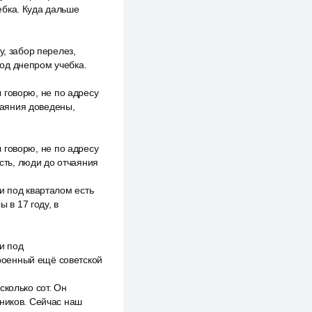
чебка. Куда дальше
у, забор перелез,
 под днепром учебка.
ы говорю, не по адресу
тчаяния доведены,
ы говорю, не по адресу
есть, люди до отчаяния
и под кварталом есть
 в 17 году, в
и под
роенный ещё советской
сколько сот. Он
вников. Сейчас наш