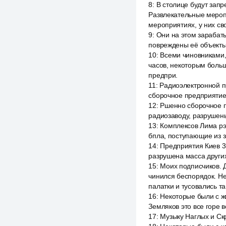
8
:
В столице будут запр
Развлекательные меропр
мероприятиях, у них сво
9
:
Они на этом зарабаты
повреждены её объекты 
10
:
Всеми чиновниками, 
часов, некоторым больш
предпри.
11
:
Радиоэлектронной 
сборочное предприятие
12
:
Ршенно сборочное 
радиозаводу, разрушены
13
:
Комплексов Лима рэ
бпла, поступающие из 
14
:
Предприятия Киев 3
разрушена масса других 
15
:
Моих подписчиков. Д
чинился беспорядок. Н
палатки и тусовались т
16
:
Некоторые были с ж
Земляков это все горе 
17
:
Музыку Наглых и Ск