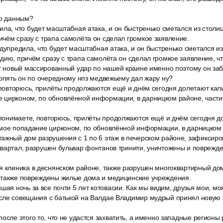
по данным?
ла, что будет масштабная атака, и он быстренько сметался из столи
чём сразу с трапа самолёта он сделал громкое заявление.
дупредила, что будет масштабная атака, и он быстренько сметался и
дию, причём сразу с трапа самолёта он сделал громкое заявление, ч
ит новый массированный удар по нашей краине именно поэтому он за
 опять он по очередному нпз медвежьему дал жару ну?
 повторюсь, прилёты продолжаются ещё и днём сегодня долетают кали
 цирконом, по обновлённой информации, в дарницком районе, части
, понимаете, повторюсь, прилёты продолжаются ещё и днём сегодня д
ямое попадание цирконом, по обновлённой информации, в дарницком 
ажный дом разрушения с 1 по 6 этаж в печерском районе, зафиксир
квартал, разрушен бульвар фонтанов тринити, уничтожены и поврежд
я клиника в деснянском районе, также разрушен многоквартирный до
 также повреждены жилые дома и медицинские учреждения.
шая ночь за все почти 5 лет котовасии. Как мы видим, друзья мои, 
сле совещания с батькой на Валдае Владимир мудрый принял новую 
осле этого то, что не удастся захватить, а именно западные регионы