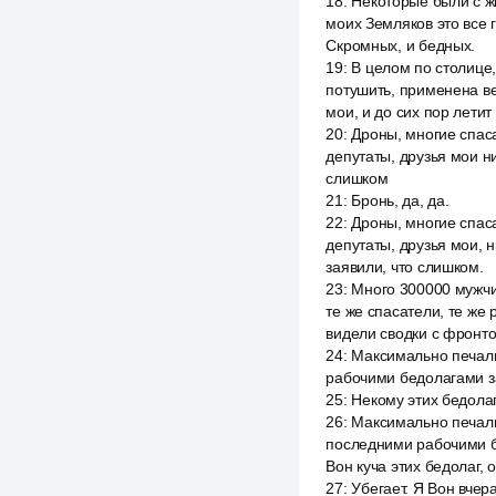
18
:
Некоторые были с ж
моих Земляков это все 
Скромных, и бедных.
19
:
В целом по столице,
потушить, применена ве
мои, и до сих пор летит
20
:
Дроны, многие спаса
депутаты, друзья мои н
слишком
21
:
Бронь, да, да.
22
:
Дроны, многие спаса
депутаты, друзья мои, 
заявили, что слишком.
23
:
Много 300000 мужчи
те же спасатели, те же
видели сводки с фронто
24
:
Максимально печаль
рабочими бедолагами за
25
:
Некому этих бедолаг
26
:
Максимально печальн
последними рабочими бе
Вон куча этих бедолаг, 
27
:
Убегает. Я Вон вчер