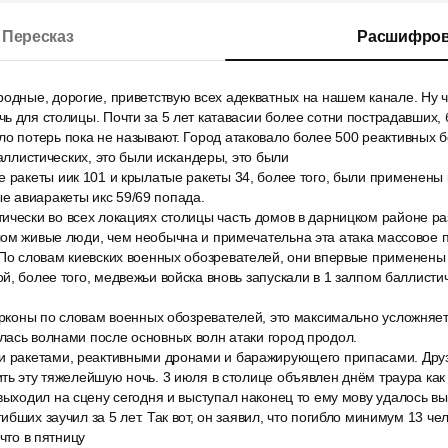
Пересказ
Расшифров
одные, дорогие, приветствую всех адекватных на нашем канале. Ну чт
ь для столицы. Почти за 5 лет катавасии более сотни пострадавших, б
о потерь пока не называют. Город атаковало более 500 реактивных 
баллистических, это были искандеры, это были
е ракеты иик 101 и крылатые ракеты 34, более того, были применены
 авиаракеты икс 59/69 попада.
ически во всех локациях столицы часть домов в дарницком районе р
лом живые люди, чем необычна и примечательна эта атака массовое 
 По словам киевских военных обозревателей, они впервые применены
й, более того, медвежьи войска вновь запускали в 1 залпом баллисти
ирконы по словам военных обозревателей, это максимально усложняет
лась волнами после основных волн атаки город продол.
и ракетами, реактивными дронами и баражирующего припасами. Друзь
ть эту тяжелейшую ночь. 3 июля в столице объявлен днём траура как
выходил на сцену сегодня и выступал наконец то ему мову удалось выу
бших заучил за 5 лет. Так вот, он заявил, что погибло минимум 13 че
 что в пятницу