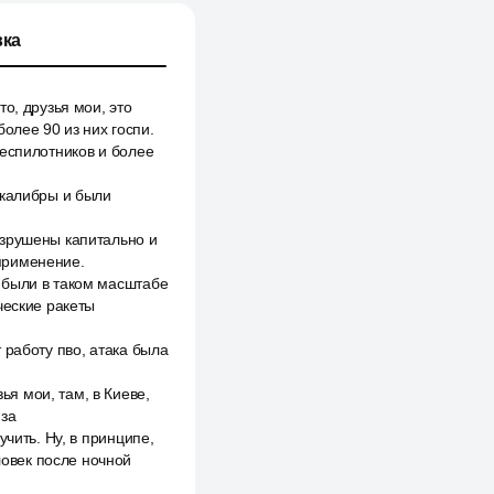
ка
о, друзья мои, это
олее 90 из них госпи.
беспилотников и более
 калибры и были
азрушены капитально и
применение.
 были в таком масштабе
ческие ракеты
 работу пво, атака была
я мои, там, в Киеве,
 за
чить. Ну, в принципе,
ловек после ночной