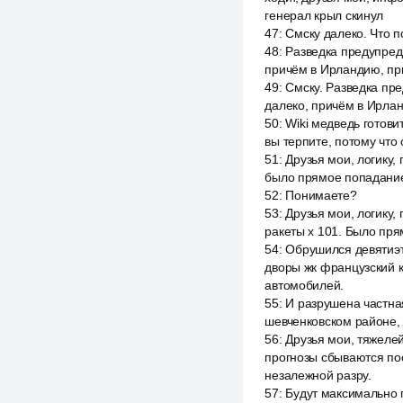
генерал крыл скинул
47
:
Смску далеко. Что 
48
:
Разведка предупреди
причём в Ирландию, при
49
:
Смску. Разведка пре
далеко, причём в Ирлан
50
:
Wiki медведь готов
вы терпите, потому что
51
:
Друзья мои, логику,
было прямое попадание
52
:
Понимаете?
53
:
Друзья мои, логику
ракеты x 101. Было пр
54
:
Обрушился девятиэт
дворы жк французский 
автомобилей.
55
:
И разрушена частна
шевченковском районе,
56
:
Друзья мои, тяжелей
прогнозы сбываются по
незалежной разру.
57
:
Будут максимально п