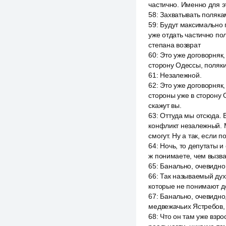
частично. Именно для эт
58
:
Захватывать полякам
59
:
Будут максимально п
уже отдать частично по
степана возврат
60
:
Это уже договорняк,
сторону Одессы, поляки 
61
:
Незалежной.
62
:
Это уже договорняк,
стороны уже в сторону 
скажут вы.
63
:
Оттуда мы отсюда. 
конфликт незалежный. 
смогут. Ну а так, если 
64
:
Ночь, то депутаты 
ж понимаете, чем вызва
65
:
Банально, очевидно
66
:
Так называемый дух
которые не понимают д
67
:
Банально, очевидно
медвежачьих Ястребов,
68
:
Что он там уже взро