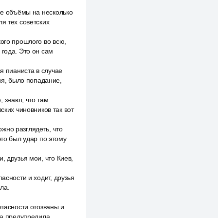
ые объёмы на несколько
я тех советских
ого прошлого во всю,
 года. Это он сам
ья пианиста в случае
ия, было попадание,
 знают, что там
ских чиновников так вот
жно разглядеть, что
это был удар по этому
, друзья мои, что Киев,
асности и ходит, друзья
ла.
опасности отозваны и
ка предупредила,