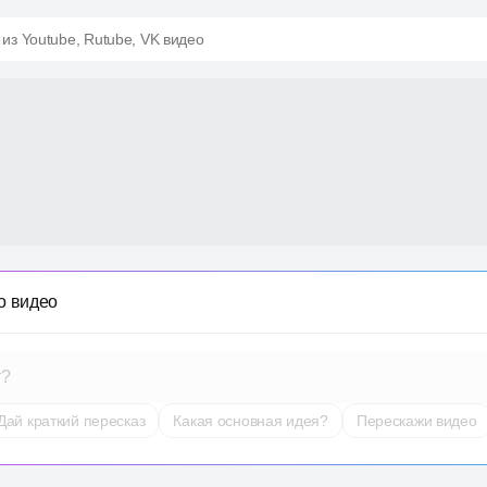
 из Youtube, Rutube, VK видео
о видео
т?
Дай краткий пересказ
Какая основная идея?
Перескажи видео