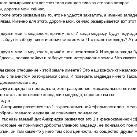
ого разыгрывается вот этот типа скандал типа за степана возврат.
, дорогие мои, сейчас.
осле этого захватывать то, что не удастся захватить, а именно запа
лякам. Именно для этого, дорогие мои, сейчас разыгрывается вот этот 
 друзья мои, с медведем, причём не с. И когда медведи будут подходи
зайдут и заберут свои исторические земли. Что скажет медведь? А нич
 друзья мои, с медведем, причём не с незалежной. И когда медведи бу
Одессы, поляки зайдут и заберут свои исторические земли. Что скажет
Вы какое отношение к этой земле имеете? Это наш конфликт незалежн
Мы с пианистом разбираемся сами. И поверьте, медведи ничего Таком
подрезюмировать эту.
и слуги народа не пострадали, хотя разрушения, максимальные потер
но столь агрессивное поведение медведя, спросите вы все.
 ядро.
 Анкориджа развеялся это 1 в краснокаменной сформировалось медв
оброты главного медведя не понимают, понимают.
, так называемый дух Анкориджа развеялся это 1 в краснокаменной 
 которые не понимают доброты главного медведя, не понимают, пони
слый, он там какие-то у него там свои ценности, но общество, друзья м