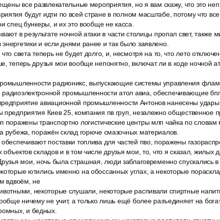
ещены все развлекательные мероприятия, но я вам скажу, что это неп
иятия будут идти по всей стране в полном масштабе, потому что все т
и спец бункеры, и их это вообще не касса.
вают в результате ночной атаки в части столицы пропал свет, также м
энергетики и если днями ранее и так было заявлено.
что света теперь не будет долго, и, несмотря на то, что лето отключ
е, теперь друзья мои вообще непонятно, включат ли в ходе ночной а
промышленности радионикс, выпускающие системы управления флам
 радиоэлектронной промышленности атол авиа, обеспечивающие бпл
предприятие авиационной промышленности Антонов нанесены удары 
 предприятия Киев 25, компания пв груп, незалежно общественное п
п поражены транспортно логистические центры млп чайка по словам 
за рубежа, поражён склад горюче смазочных материалов.
 обеспечивают поставки топлива для частей пво, поражены газорасп
объектов складов и в том числе друзья мои, то, что я сказал, жилых 
рузья мои, ночь была страшная, люди заблаговременно спускались в м
екоторые ютились именно на обоссанных углах, а некоторые пораск
ам вдвоём, не
ивотными, некоторые слушали, некоторые распивали спиртные напитки
вообще ничему не учит, а только лишь ещё более разъединяет на бога
ромных, и бедных.