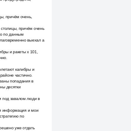
цы, причём очень,
з столицы, причём очень
то по данным
благовременно выехал а
бры и ракеты x 101,
чно.
олетают калибры и
районе частично.
ованы попадания в
ены десятки
м под завалом люди в
моя информация и мои
стратегию по
 решено уже отдать