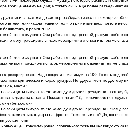
ивотными, некоторые слушали музыку, некоторые распивали спиртные 
горе вообще ничему не учит, а только лишь ещё более разъединяет на 
 друзья мои спасатели до сих пор разбирают завалы, некоторые объе
ртолётная техника для тушения, но что примечательно, тревога не ос
 и баллистика, и реактивные.
телей это не смущает. Они работают под тревогой, рискуют собствен
икак не могут расширить список мероприятий и отменить тем же спаса
телей это не смущает. Они работают под тревогой, рискуют собствен
никак не могут расширить список мероприятий и отменить тем же спас
н зарезервировано. Надо сократить минимум на 100. То есть под ра
 работники критической инфраструктуры. Но, друзья мои, по другому н
в? Все, макси?
но захищаты тимура, то его команду и друзей президента, поэтому б
тыкать дыры на фронте. Поможет ли это? Да, конечно же нет, друзья 
, они убегают, они
о захищаты тимура, то его команду и друзей президента некому, поэ
долагами затыкать дыры на фронте. Поможет ли это? Да, конечно же,
они убегают, они
а ночью ещё 1 консультировал, словленного тоже вышел какую-то лавк