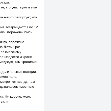
равда.
е, кто участвуют в этих
инэнерго рапортует, что
ения возвращаются по 12
таки, поражены были
инго, поражено
а Лютый раз.
по киевскому
роизводство и хране.
медведя, там хранились
ределительные станции,
домов поло.
етро, как всегда, там
ладывала семиместные
. Ну, короче, моих
тых и