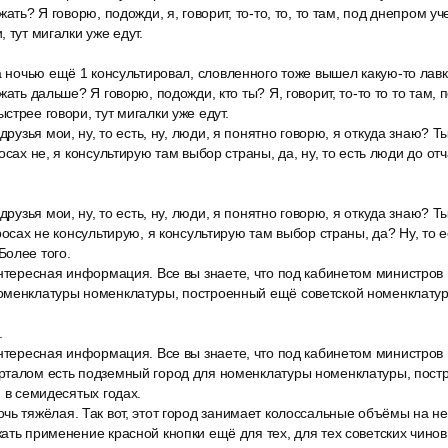
жать? Я говорю, подожди, я, говорит, то-то, то, то там, под днепром у
 тут мигалки уже едут.
а ночью ещё 1 консультировал, словленного тоже вышел какую-то лавк
жать дальше? Я говорю, подожди, кто ты? Я, говорит, то-то то то там,
стрее говори, тут мигалки уже едут.
друзья мои, ну, то есть, ну, люди, я понятно говорю, я откуда знаю? Т
осах не, я консультирую там выбор страны, да, ну, то есть люди до о
.
друзья мои, ну, то есть, ну, люди, я понятно говорю, я откуда знаю? Т
росах не консультирую, я консультирую там выбор страны, да? Ну, то 
Более того.
нтересная информация. Все вы знаете, что под кабинетом министров 
оменклатуры номенклатуры, построенный ещё советской номенклатуры
.
интересная информация. Все вы знаете, что под кабинетом министров 
рталом есть подземный город для номенклатуры номенклатуры, пост
, в семидесятых годах.
ь тяжёлая. Так вот, этот город занимает колоссальные объёмы на не
ать применение красной кнопки ещё для тех, для тех советских чино