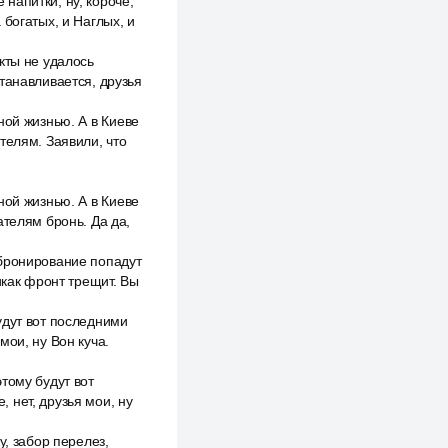
напитки, ну, короче,
богатых, и Наглых, и
кты не удалось
танавливается, друзья
ной жизнью. А в Киеве
телям. Заявили, что
ной жизнью. А в Киеве
ателям бронь. Да да,
збронирование попадут
икак фронт трещит. Вы
удут вот последними
мои, ну Вон куча.
тому будут вот
 нет, друзья мои, ну
у, забор перелез,