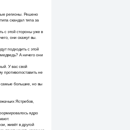
дные регионы. Решено
типа скандал типа за
ть с этой стороны уже в
его, они скажут вы.
дут подходить с этой
 медведь? А ничего они
ый. У вас свой
у противопоставить не
и самые большие, но вы
ежачьих Ястребов,
сформировалось ядро
мают.
ои, живёт в другой