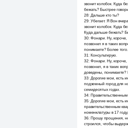
звонит колобок. Куда бе
бежать? Быстрее говори,
28
:
Дальше кто ты?
29
:
Убегает. Я Вон вчер
звонит колобок. Куда бе
Куда дальше бежать? Бы
30
:
Фонари. Ну, короче, 
позвонил я в таких вопр
понимаете? Более того
31
:
Консультирую.
32
:
Фонари. Ну, короче, 
позвонил, я в таких воп
доведены, понимаете? 
33
:
Дорогие мои, есть и
подземный город для н
семидесятых годах.
34
:
Правительственным
35
:
Дорогие мои, есть 
правительственным ква
номенклатуры в 17 году
36
:
Прошу прощения, ноч
строился, чтобы выдерж