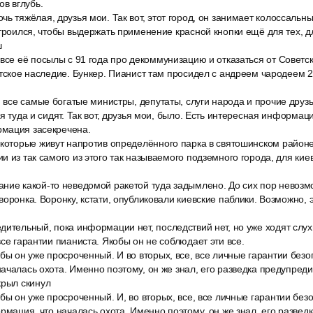
ов вглубь.
ь тяжёлая, друзья мои. Так вот, этот город, он занимает колоссальн
строился, чтобы выдержать применение красной кнопки ещё для тех, дл
ш
все её посылы с 91 года про декоммунизацию и отказаться от Советск
етское наследие. Бункер. Пианист там просидел с андреем чародеем 2
, все самые богатые министры, депутаты, слуги народа и прочие друз
ся туда и сидят. Так вот, друзья мои, было. Есть интересная информац
мация засекречена.
которые живут напротив определённого парка в святошинском районе,
 из так самого из этого так называемого подземного города, для киев
ние какой-то неведомой ракетой туда задымлено. До сих пор невозмо
воронка. Воронку, кстати, опубликовали киевские паблики. Возможно, 
ительный, пока информации нет, последствий нет, но уже ходят слухи
все гарантии пианиста. Якобы он не соблюдает эти все.
бы он уже просроченный. И во вторых, все, все личные гарантии безоп
ачалась охота. Именно поэтому, он же знал, его разведка предупреди
крыл скинул
бы он уже просроченный. И, во вторых, все, все личные гарантии без
ормация, что началась охота. Именно поэтому, он же знал, его развед