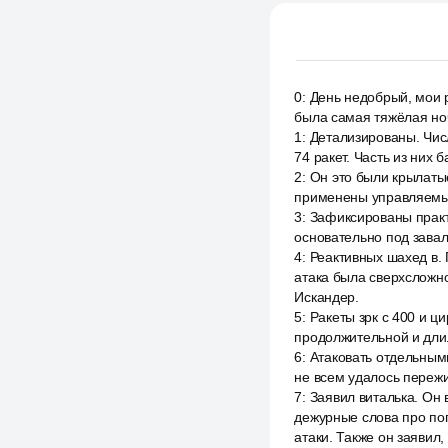
0
:
День недобрый, мои р
была самая тяжёлая ноч
1
:
Детализированы. Числ
74 ракет. Часть из них 
2
:
Он это были крылаты
применены управляемые
3
:
Зафиксированы практ
основательно под зава
4
:
Реактивных шахед в.
атака была сверхсложно
Искандер.
5
:
Ракеты зрк с 400 и ц
продолжительной и дли
6
:
Атаковать отдельным
не всем удалось пережи
7
:
Заявил виталька. Он 
дежурные слова про поги
атаки. Также он заявил,