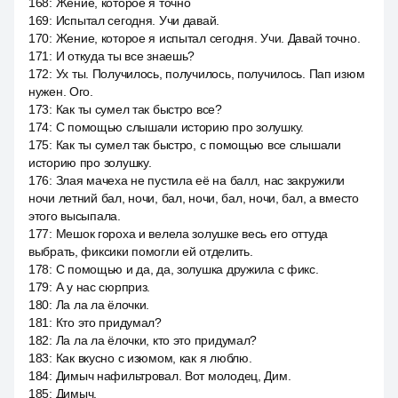
168
:
Жение, которое я точно
169
:
Испытал сегодня. Учи давай.
170
:
Жение, которое я испытал сегодня. Учи. Давай точно.
171
:
И откуда ты все знаешь?
172
:
Ух ты. Получилось, получилось, получилось. Пап изюм
нужен. Ого.
173
:
Как ты сумел так быстро все?
174
:
С помощью слышали историю про золушку.
175
:
Как ты сумел так быстро, с помощью все слышали
историю про золушку.
176
:
Злая мачеха не пустила её на балл, нас закружили
ночи летний бал, ночи, бал, ночи, бал, ночи, бал, а вместо
этого высыпала.
177
:
Мешок гороха и велела золушке весь его оттуда
выбрать, фиксики помогли ей отделить.
178
:
С помощью и да, да, золушка дружила с фикс.
179
:
А у нас сюрприз.
180
:
Ла ла ла ёлочки.
181
:
Кто это придумал?
182
:
Ла ла ла ёлочки, кто это придумал?
183
:
Как вкусно с изюмом, как я люблю.
184
:
Димыч нафильтровал. Вот молодец, Дим.
185
:
Димыч.