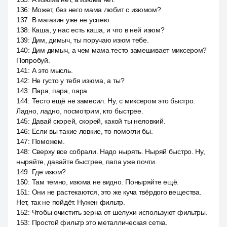
136
:
Может, без него мама любит с изюмом?
137
:
В магазин уже не успею.
138
:
Каша, у нас есть каша, и что в ней изюм?
139
:
Дим, димыч, ты поручаю изюм тебе.
140
:
Дим димыч, а чем мама тесто замешивает миксером?
Попробуй.
141
:
А это мысль.
142
:
Не густо у тебя изюма, а ты?
143
:
Пара, пара, пара.
144
:
Тесто ещё не замесил. Ну, с миксером это быстро.
Ладно, ладно, посмотрим, кто быстрее.
145
:
Давай скорей, скорей, какой ты неловкий.
146
:
Если вы такие ловкие, то помогли бы.
147
:
Поможем.
148
:
Сверху все собрали. Надо нырять. Ныряй быстро. Ну,
ныряйте, давайте быстрее, папа уже почти.
149
:
Где изюм?
150
:
Там темно, изюма не видно. Поныряйте ещё.
151
:
Они не растекаются, это же куча твёрдого вещества.
Нет, так не пойдёт. Нужен фильтр.
152
:
Чтобы очистить зерна от шелухи используют фильтры.
153
:
Простой фильтр это металлическая сетка.