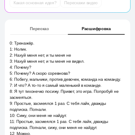
Какая основная идея?
Перескажи видео
Пересказ
Расшифровка
0
:
Тренажёр.
1
:
Нолик.
2
:
Нахуй меня нет, и ты меня не
3
:
Нахуй меня нет, и ты меня не видел.
4
:
Почему?
5
:
Почему? А скоро соревнова?
6
:
Побегу, мальчики, против девочек, команда на команду.
7
:
И что? А то-то я самый маленький в команде.
8
:
Я тут тихонечко посижу. Привет, это игра. Попробуй не
засмеяться.
9
:
Простые, засмеялся 1 раз. С тебя лайк, дважды
подписка. Погнали.
10
:
Сижу, они меня не найдут.
11
:
Простые, засмеялся 1 раз. С тебя лайк, дважды
подписка. Погнали, сижу, они меня не найдут.
12
:
Можно.