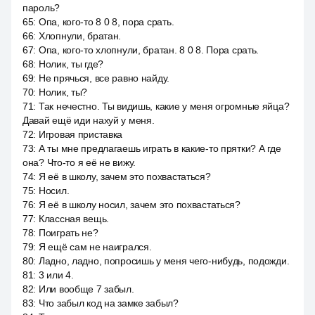
пароль?
65
:
Опа, кого-то 8 0 8, пора срать.
66
:
Хлопнули, братан.
67
:
Опа, кого-то хлопнули, братан. 8 0 8. Пора срать.
68
:
Нолик, ты где?
69
:
Не прячься, все равно найду.
70
:
Нолик, ты?
71
:
Так нечестно. Ты видишь, какие у меня огромные яйца?
Давай ещё иди нахуй у меня.
72
:
Игровая приставка
73
:
А ты мне предлагаешь играть в какие-то прятки? А где
она? Что-то я её не вижу.
74
:
Я её в школу, зачем это похвастаться?
75
:
Носил.
76
:
Я её в школу носил, зачем это похвастаться?
77
:
Классная вещь.
78
:
Поиграть не?
79
:
Я ещё сам не наигрался.
80
:
Ладно, ладно, попросишь у меня чего-нибудь, подожди.
81
:
3 или 4.
82
:
Или вообще 7 забыл.
83
:
Что забыл код на замке забыл?