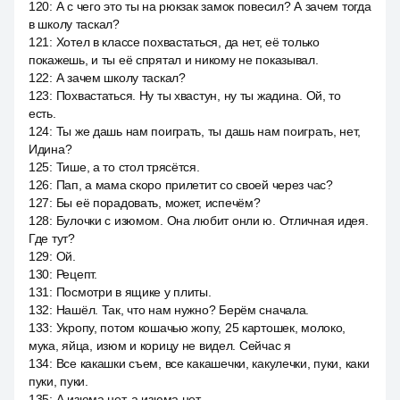
120
:
А с чего это ты на рюкзак замок повесил? А зачем тогда
в школу таскал?
121
:
Хотел в классе похвастаться, да нет, её только
покажешь, и ты её спрятал и никому не показывал.
122
:
А зачем школу таскал?
123
:
Похвастаться. Ну ты хвастун, ну ты жадина. Ой, то
есть.
124
:
Ты же дашь нам поиграть, ты дашь нам поиграть, нет,
Идина?
125
:
Тише, а то стол трясётся.
126
:
Пап, а мама скоро прилетит со своей через час?
127
:
Бы её порадовать, может, испечём?
128
:
Булочки с изюмом. Она любит онли ю. Отличная идея.
Где тут?
129
:
Ой.
130
:
Рецепт.
131
:
Посмотри в ящике у плиты.
132
:
Нашёл. Так, что нам нужно? Берём сначала.
133
:
Укропу, потом кошачью жопу, 25 картошек, молоко,
мука, яйца, изюм и корицу не видел. Сейчас я
134
:
Все какашки съем, все какашечки, какулечки, пуки, каки
пуки, пуки.
135
:
А изюма нет, а изюма нет.