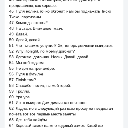
представляю, как хорошо.
46
:
Пуля нолика точно обгонит, нам бы поднажать Тиско
Тиско, партизаны.
47
:
Команды готовы?
48
:
На старт. Внимание, матч.
49
:
Давай.
50
:
Давай, давай.
51
:
Что ты симке уступил? Эх, теперь девчонки выиграют.
52
:
Why i tonight, по моему догонит?
53
:
Догоняю, догоняю. Нолик. Давай, давай.
54
:
Мы побеждаем.
55
:
Не зря на тренажёре.
56
:
Пуля в бутылке.
57
:
Finish там?
58
:
Спасибо, нолик, ты мой герой.
59
:
Тролли.
60
:
Ура ура.
61
:
И кто выиграл Дим димыч так нечестно.
62
:
Ладно, но в следующий раз всех прошу на пьедестал
почёта вот все первые места заняты.
63
:
Для тебя найдём.
64
:
Кодовый замок на мне кодовый замок. Какой же