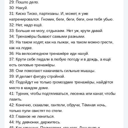
29
:
Пошло дело.
30
:
Нахуй.
31
:
Киско Тиско, партизаны. И, может, я уже
натренировался. Гномик, беги, беги, беги, они тебя убью.
32
:
Нет, надо ещё.
33
:
Больше не могу, отдыхаем. Нет уж, крути давай.
34
:
Тренажёры бывают самыми разными.
35
:
На таком ходят, как на лыжах, на таком можно грести,
как на лодке.
36
:
На велосипедном тренажёре иди нахуй.
37
:
Крути себе педали в любую погоду и в дождь, а ещё
есть силовые тренажёры.
38
:
Они помогают накачивать сильные мышцы.
39
:
И делает фигуру стройной.
40
:
Подойдут не только громоздкие тренажёры, найдётся
место в каждом доме.
41
:
Турник, чтобы подтягиваться, лесенка или канат, чтобы
лазить.
42
:
Конечно, скакалки, гантели, обручи, Тёмная ночь,
только пули свистят по степи.
43
:
Главное не лениться.
44
:
Ну, девчонки, держитесь.
45
:
Как страшно. Посмотрим, кто кого. Даш пуля я