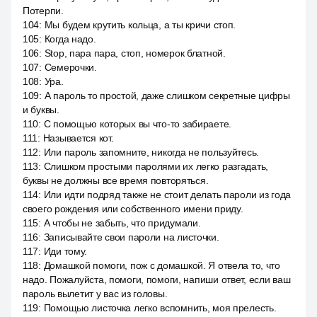
Потерпи.
104
:
Мы будем крутить кольца, а ты кричи стоп.
105
:
Когда надо.
106
:
Stop, пара пара, стоп, номерок блатной.
107
:
Семерочки.
108
:
Ура.
109
:
А пароль то простой, даже слишком секретные цифры
и буквы.
110
:
С помощью которых вы что-то забираете.
111
:
Называется кот.
112
:
Или пароль запомните, никогда не пользуйтесь.
113
:
Слишком простыми паролями их легко разгадать,
буквы не должны все время повторяться.
114
:
Или идти подряд также не стоит делать пароли из года
своего рождения или собственного имени приду.
115
:
А чтобы не забыть, что придумали.
116
:
Записывайте свои пароли на листочки.
117
:
Иди тому.
118
:
Домашкой помоги, пож с домашкой. Я отвела то, что
надо. Пожалуйста, помоги, помоги, напиши ответ, если ваш
пароль вылетит у вас из головы.
119
:
Помощью листочка легко вспомнить, моя прелесть.