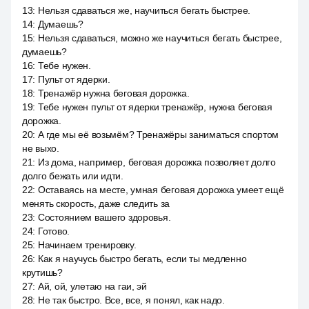
13
:
Нельзя сдаваться же, научиться бегать быстрее.
14
:
Думаешь?
15
:
Нельзя сдаваться, можно же научиться бегать быстрее,
думаешь?
16
:
Тебе нужен.
17
:
Пульт от ядерки.
18
:
Тренажёр нужна беговая дорожка.
19
:
Тебе нужен пульт от ядерки тренажёр, нужна беговая
дорожка.
20
:
А где мы её возьмём? Тренажёры заниматься спортом
не выхо.
21
:
Из дома, например, беговая дорожка позволяет долго
долго бежать или идти.
22
:
Оставаясь на месте, умная беговая дорожка умеет ещё
менять скорость, даже следить за
23
:
Состоянием вашего здоровья.
24
:
Готово.
25
:
Начинаем тренировку.
26
:
Как я научусь быстро бегать, если ты медленно
крутишь?
27
:
Ай, ой, улетаю на гаи, эй
28
:
Не так быстро. Все, все, я понял, как надо.