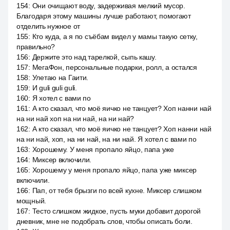
154
:
Они очищают воду, задерживая мелкий мусор.
Благодаря этому машины лучше работают, помогают
отделить нужное от
155
:
Кто куда, а я по съёбам видел у мамы такую сетку,
правильно?
156
:
Держите это над тарелкой, сыпь кашу.
157
:
МегаФон, персональные подарки, ролл, а остался
158
:
Улетаю на Гаити.
159
:
И guli guli guli.
160
:
Я хотел с вами по
161
:
А кто сказал, что моё яичко не танцует? Хоп нанни най
на ни най хоп на ни най, на ни най?
162
:
А кто сказал, что моё яичко не танцует? Хоп нанни най
на ни най, хоп, на ни най, на ни най. Я хотел с вами по
163
:
Хорошему. У меня пропало яйцо, папа уже
164
:
Миксер включили.
165
:
Хорошему у меня пропало яйцо, папа уже миксер
включили.
166
:
Пап, от тебя брызги по всей кухне. Миксер слишком
мощный.
167
:
Тесто слишком жидкое, пусть муки добавит дорогой
дневник, мне не подобрать слов, чтобы описать боли.