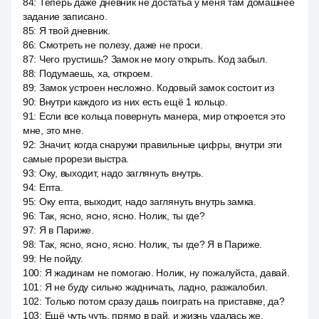
84
:
Теперь даже дневник не достатьа у меня там домашнее
задание записано.
85
:
Я твой дневник.
86
:
Смотреть не полезу, даже не проси.
87
:
Чего грустишь? Замок не могу открыть. Код забыл.
88
:
Подумаешь, ха, откроем.
89
:
Замок устроен несложно. Кодовый замок состоит из
90
:
Внутри каждого из них есть ещё 1 кольцо.
91
:
Если все кольца повернуть манера, мир откроется это
мне, это мне.
92
:
Значит, когда снаружи правильные цифры, внутри эти
самые прорези выстра.
93
:
Оку, выходит, надо заглянуть внутрь.
94
:
Епта.
95
:
Оку епта, выходит, надо заглянуть внутрь замка.
96
:
Так, ясно, ясно, ясно. Нолик, ты где?
97
:
Я в Париже.
98
:
Так, ясно, ясно, ясно. Нолик, ты где? Я в Париже.
99
:
Не пойду.
100
:
Я жадинам не помогаю. Нолик, ну пожалуйста, давай.
101
:
Я не буду сильно жадничать, ладно, разжалобил.
102
:
Только потом сразу дашь поиграть на приставке, да?
103
:
Ещё чуть чуть, прямо в рай, и жизнь удалась же.