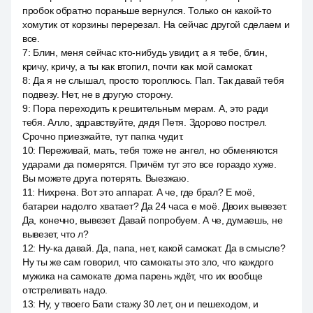
пробок обратно пораньше вернулся. Только он какой-то
хомутик от корзины перерезал. На сейчас другой сделаем и
все.
7
:
Блин, меня сейчас кто-нибудь увидит, а я тебе, блин,
кричу, кричу, а ты как втопил, почти как мой самокат.
8
:
Да я не слышал, просто тороплюсь. Пап. Так давай тебя
подвезу. Нет, не в другую сторону.
9
:
Пора переходить к решительным мерам. А, это ради
тебя. Алло, здравствуйте, дядя Петя. Здорово пострел.
Срочно приезжайте, тут папка чудит.
10
:
Переживай, мать, тебя тоже не ангел, но обменяются
ударами да померятся. Причём тут это все гораздо хуже.
Вы можете друга потерять. Выезжаю.
11
:
Нихрена. Вот это аппарат. А че, где брал? Е моё,
батареи надолго хватает? Да 24 часа е моё. Двоих вывезет.
Да, конечно, вывезет. Давай попробуем. А че, думаешь, не
вывезет, что л?
12
:
Ну-ка давай. Да, папа, нет, какой самокат. Да в смысле?
Ну ты же сам говорил, что самокаты это зло, что каждого
мужика на самокате дома парень ждёт, что их вообще
отстреливать надо.
13
:
Ну, у твоего Бати стажу 30 лет, он и пешеходом, и