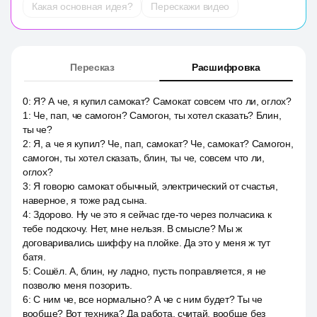
Какая основная идея?
Перескажи видео
Пересказ
Расшифровка
0
:
Я? А че, я купил самокат? Самокат совсем что ли, оглох?
1
:
Че, пап, че самогон? Самогон, ты хотел сказать? Блин,
ты че?
2
:
Я, а че я купил? Че, пап, самокат? Че, самокат? Самогон,
самогон, ты хотел сказать, блин, ты че, совсем что ли,
оглох?
3
:
Я говорю самокат обычный, электрический от счастья,
наверное, я тоже рад сына.
4
:
Здорово. Ну че это я сейчас где-то через полчасика к
тебе подскочу. Нет, мне нельзя. В смысле? Мы ж
договаривались шиффу на плойке. Да это у меня ж тут
батя.
5
:
Сошёл. А, блин, ну ладно, пусть поправляется, я не
позволю меня позорить.
6
:
С ним че, все нормально? А че с ним будет? Ты че
вообще? Вот техника? Да работа, считай, вообще без