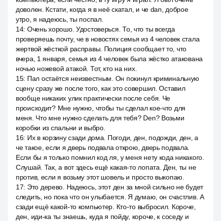
доволен. Кстати, когда я в неё скатал, и че dan, доброе
утро, я надеюсь, ты поспал.
14
:
Очень хорошо. Удостоверься. То, что ты всегда
проверяешь почту, че в новостях семья из 4 человек стала
жертвой жёсткой расправы. Полиция сообщает то, что
вчера, 1 января, семья из 4 человек была жёстко атакована
ночью ножевой атакой. Тот, кто на них.
15
:
Пал остаётся неизвестным. Он покинул криминальную
сцену сразу же после того, как это совершил. Оставил
вообще никаких улик практически после себя. Че
происходит? Мне нужно, чтобы ты сделал кое-что для
меня. Что мне нужно сделать для тебя? Den? Возьми
коробки из спальни и выбро.
16
:
Их в корзину сзади дома. Погоди, ден, подожди, ден, а
че такое, если я дверь подвала открою, дверь подвала.
Если бы я только помнил код ля, у меня нету кода никакого.
Слушай. Так, а вот здесь ещё какая-то лопата. Ден, ты не
против, если я возьму этот шовель и просто выкопаю.
17
:
Это дерево. Надеюсь, этот ден за мной сильно не будет
следить, но пока что он улыбается. Я думаю, он счастлив. А
сзади ещё какой-то компьютер. Кто-то выбросил. Короче,
ден, иди-ка ты знаешь, куда я пойду, короче, к соседу и