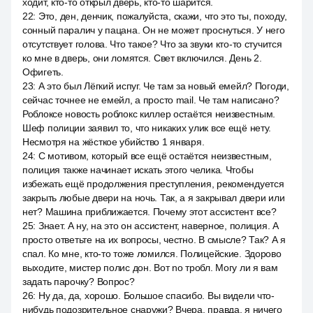
ходит, кто-то открыл дверь, кто-то шарится.
22
:
Это, ден, денчик, пожалуйста, скажи, что это ты, походу,
сонный паралич у пацана. Он не может проснуться. У него
отсутствует голова. Что такое? Что за звуки кто-то стучится
ко мне в дверь, они ломятся. Свет включился. День 2.
Офигеть.
23
:
А это был Лёгкий испуг. Че там за новый емейл? Погоди,
сейчас точнее не емейл, а просто mail. Че там написано?
Роблоксе новость роблокс киллер остаётся неизвестным.
Шеф полиции заявил то, что никаких улик все ещё нету.
Несмотря на жёсткое убийство 1 января.
24
:
С мотивом, который все ещё остаётся неизвестным,
полиция также начинает искать этого челика. Чтобы
избежать ещё продолжения преступления, рекомендуется
закрыть любые двери на ночь. Так, а я закрывал двери или
нет? Машина приближается. Почему этот ассистент все?
25
:
Знает. А ну, на это он ассистент, наверное, полиция. А
просто ответьте на их вопросы, честно. В смысле? Так? А я
спал. Ко мне, кто-то тоже ломился. Полицейские. Здорово
выходите, мистер полис дон. Вот no тробл. Могу ли я вам
задать парочку? Вопрос?
26
:
Ну да, да, хорошо. Большое спасибо. Вы видели что-
нибудь подозрительное снаружи? Вчера, правда, я ничего