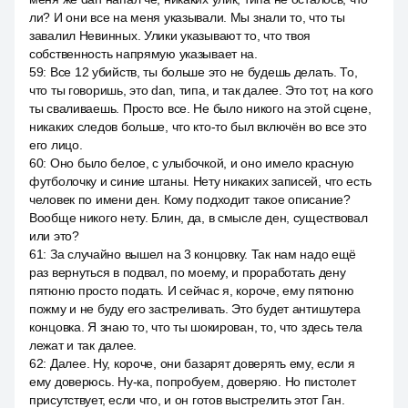
ли? И они все на меня указывали. Мы знали то, что ты
завалил Невинных. Улики указывают то, что твоя
собственность напрямую указывает на.
59
:
Все 12 убийств, ты больше это не будешь делать. То,
что ты говоришь, это dan, типа, и так далее. Это тот, на кого
ты сваливаешь. Просто все. Не было никого на этой сцене,
никаких следов больше, что кто-то был включён во все это
его лицо.
60
:
Оно было белое, с улыбочкой, и оно имело красную
футболочку и синие штаны. Нету никаких записей, что есть
человек по имени ден. Кому подходит такое описание?
Вообще никого нету. Блин, да, в смысле ден, существовал
или это?
61
:
За случайно вышел на 3 концовку. Так нам надо ещё
раз вернуться в подвал, по моему, и проработать дену
пятюню просто подать. И сейчас я, короче, ему пятюню
пожму и не буду его застреливать. Это будет антишутера
концовка. Я знаю то, что ты шокирован, то, что здесь тела
лежат и так далее.
62
:
Далее. Ну, короче, они базарят доверять ему, если я
ему доверюсь. Ну-ка, попробуем, доверяю. Но пистолет
присутствует, если что, и он готов выстрелить этот Ган.