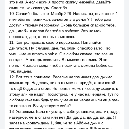
это имя. А если если я просто скипну никнейм, давайте
скипнем, как скипнуть. Спасибо.
10
:
Спасибо большое. Минёр 228. Нафига ты, если он ни 1
никнейм не принимал, зачем он это делал? Я тебе дам
доступ к твоему персонажу. Снова большое спасибо тебе,
дэн, чтобы я делал без тебя в воблокс. Это не мой
персонаж, ден, а теперь ты можешь.
11
:
Контролировать своего персонажа. Попытайся
двигаться. Ну, слушай, ден, ты, блин, спасибо за то, что
учишь меня играть в bablo. С в любом случае, это все на
сегодня. А теперь веселись. В смысле веселись. Я не
понял. Я зашёл сюда, чтобы постигать сюжеты Бобло са
так, пацаны.
12
:
Вот это я понимаю. Веселье напоминает дом джимс
компьютер. Надеюсь, никто ко мне не придёт, а там какой-
то ещё бедолага стоит. Не понял, может, к соседу сходить к
этому или не надо? Посмотрим, че у нас на чердаке. Тут по
любому какая-нибудь грязь у меня на чердаке или ещё где-
то спрятана. Вы чувствуете себя?
13
:
Уставшим. Если я чувствую себя уставшим, значит, надо,
наверное, лечь спатки или нет. Да, да, да, да, да, да, да. Я
залез на кровать день 1, бля, че то в Айбике джим с
компьютера, если честно, в ту игру я играл. Я был очень