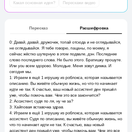
Какая основная идея?
Перескажи видео
Пересказ
Расшифровка
0
:
Давай, давай, дружочек, топай отсюда и не оглядывайся,
не оглядывайся. Я тебе говорю, пацаны, по моему, я
сейчас жёстко шутерную в этом подвале, дэн. Последнее
слово последнего слова. Не было этого. Братишку прошуте.
Или you всем здорово. Молодые. Меня зовут димка. И
сегодня мы.
1
:
Играем в ещё 1 игрушку из роблокса, которая называется
описанию. Вы живёте обычную жизнь, но что-то начинает
идти не так. К счастью, ваш новый ассистент ден пришёл
уже, чтобы помочь вам. Чем это все закончится?
2
:
Ассистент, судя по ля, ну че за?
3
:
Хайповая вставочка здрав.
4
:
Играем в ещё 1 игрушку из роблокса, которая называется
ассистент. Судя по описанию, вы живёте обычную жизнь, но
что-то начинает идти не так. К счастью, ваш новый
ассистент ден пришёл уже, чтобы помочь вам. Чем это все