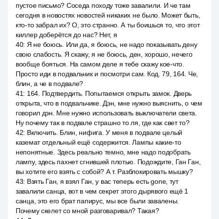
пустое письмо? Соседа походу тоже завалили. И че там
сегодня в новостях новостей никаких не было. Может быть,
кто-то забрал их? О, это странно. А ты боишься то, что этот
киллер доберётся до нас? Нет, я
40
:
Я не боюсь. Или да, я боюсь, не надо показывать дену
свою слабость. Я скажу, я не боюсь, ден, хорошо, нечего
вообще бояться. На самом деле я тебе скажу кое-что.
Просто иди в подвальчик и посмотри сам. Код. 79, 164. Че,
блин, а че в подвале?
41
:
164. Подтвердить. Попытаемся открыть замок. Дверь
открыта, что в подвальчике. Дэн, мне нужно выяснить, о чем
говорил дэн. Мне нужно использовать выключатели света.
Ну почему так в подвале страшно то ля, где как свет то?
42
:
Включить. Блин, нифига. У меня в подвале целый
каземат отдельный ещё содержится. Лампы какие-то
непонятные. Здесь реально темно, мне надо подобрать
лампу, здесь пахнет сгнившей плотью. Подождите, Ган Ган,
вы хотите его взять с собой? А т. Разблокировать мышку?
43
:
Взять Ган, я взял Ган, у вас теперь есть gone, тут
завалили санца, вот в чем секрет этого дырявого ещё 1
санца, это его брат папирус, мы все были завалены.
Почему скелет со мной разговаривал? Такая?