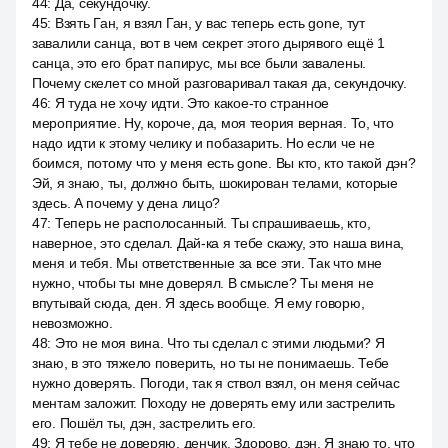
44
:
Да, секундочку.
45
:
Взять Ган, я взял Ган, у вас теперь есть gone, тут
завалили санца, вот в чем секрет этого дырявого ещё 1
санца, это его брат папирус, мы все были завалены.
Почему скелет со мной разговаривал такая да, секундочку.
46
:
Я туда не хочу идти. Это какое-то странное
мероприятие. Ну, короче, да, моя теория верная. То, что
надо идти к этому челику и побазарить. Но если че не
боимся, потому что у меня есть gone. Вы кто, кто такой дэн?
Эй, я знаю, ты, должно быть, шокирован телами, которые
здесь. А почему у дена лицо?
47
:
Теперь не располосанный. Ты спрашиваешь, кто,
наверное, это сделал. Дай-ка я тебе скажу, это наша вина,
меня и тебя. Мы ответственные за все эти. Так что мне
нужно, чтобы ты мне доверял. В смысле? Ты меня не
впутывай сюда, ден. Я здесь вообще. Я ему говорю,
невозможно.
48
:
Это не моя вина. Что ты сделал с этими людьми? Я
знаю, в это тяжело поверить, но ты не понимаешь. Тебе
нужно доверять. Погоди, так я ствол взял, он меня сейчас
ментам заложит. Походу не доверять ему или застрелить
его. Пошёл ты, дэн, застрелить его.
49
:
Я тебе не доверяю, денчик. Здорово, дэн. Я знаю то, что