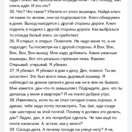
опять идёт. И это что?
35
:
Что? Что такое? Убегите от этого кошмара. Найдя ключ
ля какие-то челики, они не подпускаются. Ключ обнаружен
в доме. Выход находится с другой стороны дороги. Ключ
поднять я поднял с другой стороны дороги. Как выбраться
то отсюда белый ключ, он сработает.
36
:
Я открыл, я открыл. Помогите. Не надо меня то, а не
подходит. Ты посмотри-ка с другой стороны. А Вон, Вон,
Вон, Вон, Вон выход. Мне надо добежать. Какие ужасные
кошмары. Вот это реально стрёмная тема. Взаимо.
Открывай, открывай. Я убежал.
37
:
Я убежал. Я убежал в дом к дену. Ден, помоги. Ты же
ассистент. Это был всего лишь дырявый кошмар. Я
наблюдал за домом грязного дена как ни в чем не бывало.
Мне кажется, ден что-то замышляет. Подождите, ден, что ты
делаешь у меня в квартире? Я не понял доброе утро.
38
:
Извиняюсь, если ты не спал сегодня очень хорошо, я
думаю, тебе надо почту посмотреть. Так, dan, иди сходи
сам шестерни за этой почтой. Почему я должен это делать,
дэн? Ладно, дэн, я это попробую сделать. Че там ещё по
почте написали. А, кстати, как у моего?
39
:
Соседа дела. А почему соседа на улице нету? А че,