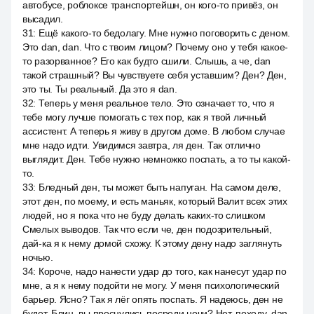
автобусе, роблоксе транспортейшн, он кого-то привёз, он
высадил.
31
:
Ещё какого-то бедолагу. Мне нужно поговорить с деном.
Это dan, dan. Что с твоим лицом? Почему оно у тебя какое-
то разорванное? Его как будто сшили. Слышь, а че, dan
такой страшный? Вы чувствуете себя уставшим? Ден? Ден,
это ты. Ты реальный. Да это я dan.
32
:
Теперь у меня реальное тело. Это означает то, что я
тебе могу лучше помогать с тех пор, как я твой личный
ассистент. А теперь я живу в другом доме. В любом случае
мне надо идти. Увидимся завтра, ля ден. Так отлично
выглядит. Ден. Тебе нужно немножко поспать, а то ты какой-
то.
33
:
Бледный ден, ты может быть напуган. На самом деле,
этот ден, по моему, и есть маньяк, который Валит всех этих
людей, но я пока что не буду делать каких-то слишком
Смелых выводов. Так что если че, ден подозрительный,
дай-ка я к нему домой схожу. К этому дену надо заглянуть
ночью.
34
:
Короче, надо нанести удар до того, как нанесут удар по
мне, а я к нему подойти не могу. У меня психологический
барьер. Ясно? Так я лёг опять поспать. Я надеюсь, ден не
будет. Блин, вы проснулись посреди ночи? Нет, походу, dan