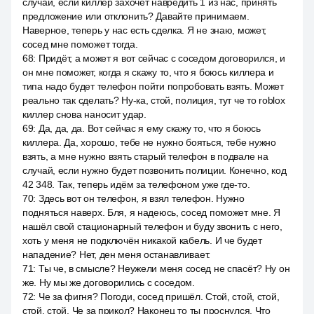
случай, если киллер захочет навредить 1 из нас, принять
предложение или отклонить? Давайте принимаем.
Наверное, теперь у нас есть сделка. Я не знаю, может,
сосед мне поможет тогда.
68
:
Придёт, а может я вот сейчас с соседом договорился, и
он мне поможет, когда я скажу то, что я боюсь киллера и
типа надо будет телефон пойти попробовать взять. Может
реально так сделать? Ну-ка, стой, полиция, тут че то roblox
киллер снова наносит удар.
69
:
Да, да, да. Вот сейчас я ему скажу то, что я боюсь
киллера. Да, хорошо, тебе не нужно бояться, тебе нужно
взять, а мне нужно взять старый телефон в подвале на
случай, если нужно будет позвонить полиции. Конечно, код
42 348. Так, теперь идём за телефоном уже где-то.
70
:
Здесь вот он телефон, я взял телефон. Нужно
подняться наверх. Бля, я надеюсь, сосед поможет мне. Я
нашёл свой стационарный телефон и буду звонить с него,
хоть у меня не подключён никакой кабель. И че будет
нападение? Нет, ден меня останавливает.
71
:
Ты че, в смысле? Неужели меня сосед не спасёт? Ну он
же. Ну мы же договорились с соседом.
72
:
Че за фигня? Погоди, сосед пришёл. Стой, стой, стой,
стой, стой. Че за прикол? Наконец то ты проснулся. Что