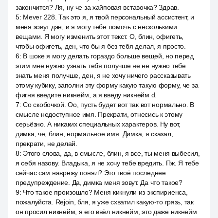
закончится? Ля, ну че за хайповая вставочка? Здрав.
5
:
Mever 228. Так это я, я твой персональный ассистент, и
меня зовут дэн, и я могу тебе помочь с несколькими
вещами. Я могу изменить этот текст. О, блин, офигеть,
чтобы офигеть, ден, что бы я без тебя делал, я просто.
6
:
В шоке я могу делать гораздо больше вещей, но перед
этим мне нужно узнать тебя получше не не нужно тебе
знать меня получше, ден, я не хочу ничего рассказывать
этому кубику, заполни эту форму какую такую форму, че за
фигня введите никнейм, а я введу никнейм d.
7
:
Со скобочкой. Оо, пусть будет вот так вот нормально. В
смысле недоступное имя. Прекрати, отнесись к этому
серьёзно. А никаких специальных характеров. Ну вот,
димка, че, блин, нормальное имя. Димка, я сказал,
прекрати, не делай.
8
:
Этого слова, да, в смысле, блин, я все, ты меня выбесил,
я себя назову. Владыка, я не хочу тебе вредить. Пж. Я тебе
сейчас сам наврежу понял? Это твоё последнее
предупреждение. Да, димка меня зовут. Да что такое?
9
:
Что такое произошло? Меня кикнули из экспириенса,
пожалуйста. Rejoin, бля, я уже схватил какую-то грязь, так
он просил никнейм, я его ввёл никнейм, это даже никнейм