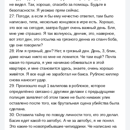
не видел. Так, хорошо, спасибо за помощь. Будьте в
безопасности. Я уезжаю прям сейчас.
27
:
Погоди, а если я бы ему нечестно ответил, там было
написано, типа, несколько концовок в игре есть. Хорошо,
это все на сегодня, завтра будет очень важный день. Бля,
мне уже страшно. Я так волнуюсь, денчик, это, наверное,
вот этот ден, это отсылка на грязного денна из спанч боба,
где они говорили?
28
:
Или я грязный, ден? Нет, я грязный ден. День, 3, блин,
даже ночью никто ко мне не ломился. Че там ещё? Почта
какая-то пришла, я уже начинаю обживаться в этой
квартире, и мне становится здесь, знаете, очень хорошо
живётся. Я все ещё не заработал ни бакса. Рублокс киллер
снова наносит удар.
29
:
Произошло ещё 1 валилова в роблоксе, которое
определённо связано с другими делами с предыдущими
полиция заявляет об этом также не было никаких улик
оставлено после того, как брутальная сцена убийства была
сделана.
30
:
Оставила тайну по поводу личности того, кто это делал.
Басик едет какой-то автобус. А че за автобус, я не понял.
Это какие-то новоприбывшие чипиздрики. Че написано на