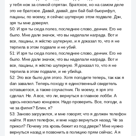
у тебя нож за спиной спрятан. Братское, но на самом деле
это не братское. Давай, давай, ден бай бай бьюрифул,
пацаны, по моему, я сейчас шутерную этом подвале. Дэн,
зря ты мне доверял.
50
:
И зря ты сюда полез, последнее слово, денчик. Его не
было. Мне дали значок, что вы наделали награда. Вот и
все, пацаны, я жёстко шутерную, и я доказал то, что я не
терпила в этом подвале и не убий.
51
:
И зря ты сюда полез, последнее слово, денчик. Его не
было. Мне дали значок, что вы наделали награда. Вот и
все, пацаны, я жёстко шутерную. Я доказал то, что я не
терпила в этом подвале, и не убийца.
52
:
Это все было для этого. Хотя погодите теперь, так как я
dan завалил. Теперь походу я единственный свидетель
оставшегося, а также соучастник. По моему, я зря это
сделал. Не. А все, что ли, вернуться в главное лобби. А
здесь несколько концовок. Надо проверить. Все, погоди, а
че за фигня? Блин, я?
53
:
Заново загрузился, и мне говорят, что я должен телефон
найти. Я взял телефон, и мне надо вернуться назад. Че за
прикол? Почему эта кровь бежит из под двери? Мне нужно
вернуться назад и позвонить в полицию прям сейчас. А я