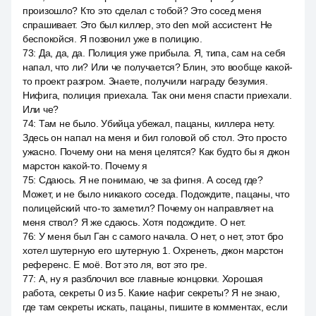
произошло? Кто это сделал с тобой? Это сосед меня
спрашивает. Это был киллер, это den мой ассистент. Не
беспокойся. Я позвонил уже в полицию.
73
:
Да, да, да. Полиция уже прибыла. Я, типа, сам на себя
напал, что ли? Или че получается? Блин, это вообще какой-
то проект разгром. Знаете, получили награду безумия.
Нифига, полиция приехала. Так они меня спасти приехали.
Или че?
74
:
Там не было. Убийца убежал, пацаны, киллера нету.
Здесь он напал на меня и бил головой об стол. Это просто
ужасно. Почему они на меня целятся? Как будто бы я джон
марстон какой-то. Почему я
75
:
Сдаюсь. Я не понимаю, че за фигня. А сосед где?
Может, и не было никакого соседа. Подождите, пацаны, что
полицейский что-то заметил? Почему он направляет на
меня ствол? Я же сдаюсь. Хотя подождите. О нет.
76
:
У меня был Ган с самого начала. О нет, о нет, этот бро
хотел шутерную его шутерную 1. Охренеть, джон марстон
референс. Е моё. Вот это ля, вот это гре.
77
:
А, ну я разблочил все главные концовки. Хорошая
работа, секреты 0 из 5. Какие нафиг секреты? Я не знаю,
где там секреты искать, пацаны, пишите в комментах, если