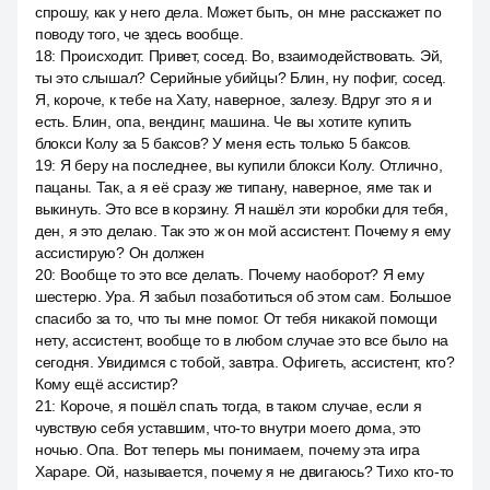
спрошу, как у него дела. Может быть, он мне расскажет по
поводу того, че здесь вообще.
18
:
Происходит. Привет, сосед. Во, взаимодействовать. Эй,
ты это слышал? Серийные убийцы? Блин, ну пофиг, сосед.
Я, короче, к тебе на Хату, наверное, залезу. Вдруг это я и
есть. Блин, опа, вендинг, машина. Че вы хотите купить
блокси Колу за 5 баксов? У меня есть только 5 баксов.
19
:
Я беру на последнее, вы купили блокси Колу. Отлично,
пацаны. Так, а я её сразу же типану, наверное, яме так и
выкинуть. Это все в корзину. Я нашёл эти коробки для тебя,
ден, я это делаю. Так это ж он мой ассистент. Почему я ему
ассистирую? Он должен
20
:
Вообще то это все делать. Почему наоборот? Я ему
шестерю. Ура. Я забыл позаботиться об этом сам. Большое
спасибо за то, что ты мне помог. От тебя никакой помощи
нету, ассистент, вообще то в любом случае это все было на
сегодня. Увидимся с тобой, завтра. Офигеть, ассистент, кто?
Кому ещё ассистир?
21
:
Короче, я пошёл спать тогда, в таком случае, если я
чувствую себя уставшим, что-то внутри моего дома, это
ночью. Опа. Вот теперь мы понимаем, почему эта игра
Хараре. Ой, называется, почему я не двигаюсь? Тихо кто-то