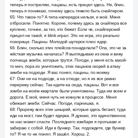
теперь я постреляю, пацаны, есть прицел здесь. Не, блин,
теперь я понимаю, почему здесь тяжело быть снайпером.
65
:
Что такое-то? А типа напередок нельзя, е моё. Меня
отбросили. Понятно. Короче, почему здесь за снайпера все
куплено, точнее, за тех, кто бежит. Если че, снайперский
прицел не такой, я blink играл. Это не игра, это реально
позорище. Пацаны. Молодой шутерок плюс ядер.
66
:
Блин, сколько этих плейсов понаделали? Опа, это че за
жёсткая музычка началась? Я выглядываю из окна и вижу
полчища зимби, которые трутся. Погоди, у меня есть какой-
то меч, пора их уничтожить, этих пацанов скорей в атаку
зимби на подходе. Я вас понял, пацаны, по моему.
67
:
Они не на подходе, а на отходе, но я их все равно
перережу сейчас. Так идите-ка сюда, пацаны. Вот и все
зомби на моём квартале были уничтожены. Туда им всем и
дорога. Е моё, меня чуть не кокнули в процессе. Меня
обижает зимби. Сейчас. Погоди, парнишка, я.
68
:
Прорежу всех этих шнырей, которые здесь бегают, туда
иди на мост, там будет ядерка. Я думаю, это единственное,
че нас может спасти. Последнего зомбаря я протыкаю и
забираю с собой. Иди в бункер. Так, подождите, где бункер
то? Я че то не понял. Я зашёл. Хорош. 2.