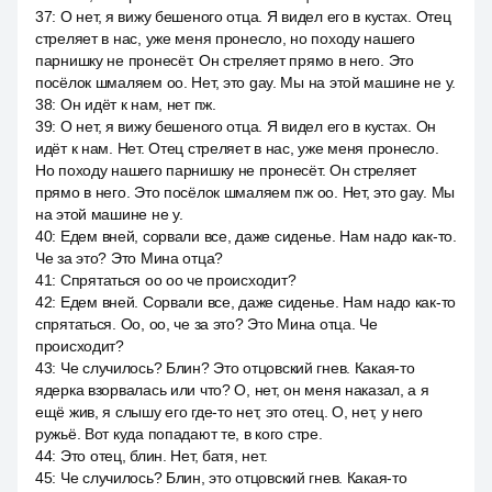
37
:
О нет, я вижу бешеного отца. Я видел его в кустах. Отец
стреляет в нас, уже меня пронесло, но походу нашего
парнишку не пронесёт. Он стреляет прямо в него. Это
посёлок шмаляем оо. Нет, это gay. Мы на этой машине не у.
38
:
Он идёт к нам, нет пж.
39
:
О нет, я вижу бешеного отца. Я видел его в кустах. Он
идёт к нам. Нет. Отец стреляет в нас, уже меня пронесло.
Но походу нашего парнишку не пронесёт. Он стреляет
прямо в него. Это посёлок шмаляем пж оо. Нет, это gay. Мы
на этой машине не у.
40
:
Едем вней, сорвали все, даже сиденье. Нам надо как-то.
Че за это? Это Мина отца?
41
:
Спрятаться оо оо че происходит?
42
:
Едем вней. Сорвали все, даже сиденье. Нам надо как-то
спрятаться. Оо, оо, че за это? Это Мина отца. Че
происходит?
43
:
Че случилось? Блин? Это отцовский гнев. Какая-то
ядерка взорвалась или что? О, нет, он меня наказал, а я
ещё жив, я слышу его где-то нет, это отец. О, нет, у него
ружьё. Вот куда попадают те, в кого стре.
44
:
Это отец, блин. Нет, батя, нет.
45
:
Че случилось? Блин, это отцовский гнев. Какая-то