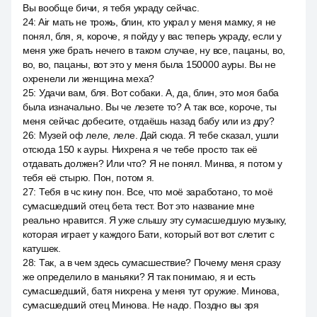
Вы вообще бичи, я тебя украду сейчас.
24
:
Air мать не трожь, блин, кто украл у меня мамку, я не
понял, бля, я, короче, я пойду у вас теперь украду, если у
меня уже брать нечего в таком случае, ну все, пацаны, во,
во, во, пацаны, вот это у меня была 150000 ауры. Вы не
охренели ли женщина меха?
25
:
Удачи вам, бля. Вот собаки. А, да, блин, это моя баба
была изначально. Вы че лезете то? А так все, короче, ты
меня сейчас добесите, отдаёшь назад бабу или из дру?
26
:
Музей оф леле, леле. Дай сюда. Я тебе сказал, ушли
отсюда 150 к ауры. Нихрена я че тебе просто так её
отдавать должен? Или что? Я не понял. Минва, я потом у
тебя её стырю. Пон, потом я.
27
:
Тебя в чс кину пон. Все, что моё заработано, то моё
сумасшедший отец бета тест. Вот это название мне
реально нравится. Я уже слышу эту сумасшедшую музыку,
которая играет у каждого Бати, который вот вот слетит с
катушек.
28
:
Так, а в чем здесь сумасшествие? Почему меня сразу
же определило в маньяки? Я так понимаю, я и есть
сумасшедший, батя нихрена у меня тут оружие. Минова,
сумасшедший отец Минова. Не надо. Поздно вы зря