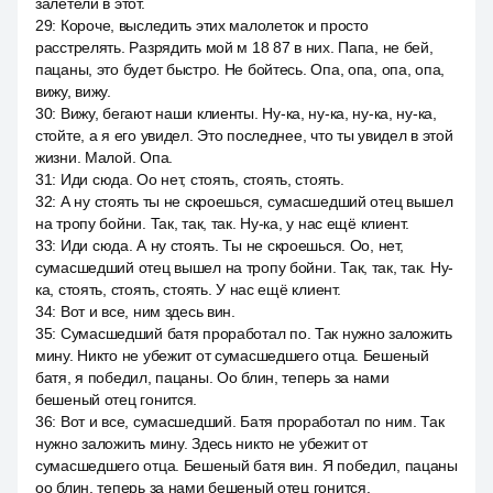
залетели в этот.
29
:
Короче, выследить этих малолеток и просто
расстрелять. Разрядить мой м 18 87 в них. Папа, не бей,
пацаны, это будет быстро. Не бойтесь. Опа, опа, опа, опа,
вижу, вижу.
30
:
Вижу, бегают наши клиенты. Ну-ка, ну-ка, ну-ка, ну-ка,
стойте, а я его увидел. Это последнее, что ты увидел в этой
жизни. Малой. Опа.
31
:
Иди сюда. Оо нет, стоять, стоять, стоять.
32
:
А ну стоять ты не скроешься, сумасшедший отец вышел
на тропу бойни. Так, так, так. Ну-ка, у нас ещё клиент.
33
:
Иди сюда. А ну стоять. Ты не скроешься. Оо, нет,
сумасшедший отец вышел на тропу бойни. Так, так, так. Ну-
ка, стоять, стоять, стоять. У нас ещё клиент.
34
:
Вот и все, ним здесь вин.
35
:
Сумасшедший батя проработал по. Так нужно заложить
мину. Никто не убежит от сумасшедшего отца. Бешеный
батя, я победил, пацаны. Оо блин, теперь за нами
бешеный отец гонится.
36
:
Вот и все, сумасшедший. Батя проработал по ним. Так
нужно заложить мину. Здесь никто не убежит от
сумасшедшего отца. Бешеный батя вин. Я победил, пацаны
оо блин, теперь за нами бешеный отец гонится.