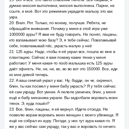
думаю миссия выполнена, миссия выполнена. Парни, не
ссыте, е моё. Вот это режимчик украдите малыху это как
укра.
20
:
Brain. Рот. Только, по моему, получше. Ребята, не
обращайте внимания. Почему у меня в этой игре уже
1000000 ауры? Я вам не буду говорить. Не понял, пацаны,
кто взламывает мою базу? Э, я тебе сейчас. Повзламывай
себе, повзламывай пёс, украсть малую у неё
21
:
125 ауры. Надо, чтобы я её украл все, пошла ко мне в
плантацию. Сейчас я вам покажу какие тянки у меня
работают. У меня какая-то noob малышка есть 125 ауры
даёт офигеть. Не, не, не, во, во во вот это 150000. Все, иди
ко мне домой теперь.
22
:
А ваш семпай украл у вас. Ну, бэдди, он че, охренел,
блин, ты как посмел у меня бабу украсть? Я у тебя сейчас
её сам украду. Вот умник. А лелеле умничек, блин, у меня
ещё и бабу механика украли. Вы задолбали воровать моих
тянок. Э, куда пошёл?
23
:
Все, блин, пацаны, я её вернул. Идите отсюда. Не
позволю ворам воровать моих женщин с моего убежища. Я
ещё не собрал их ауру. Погоди, у них тут аура какая-то. Я
же у вас сейчас сам украду, так у вас и воровать то нечего.