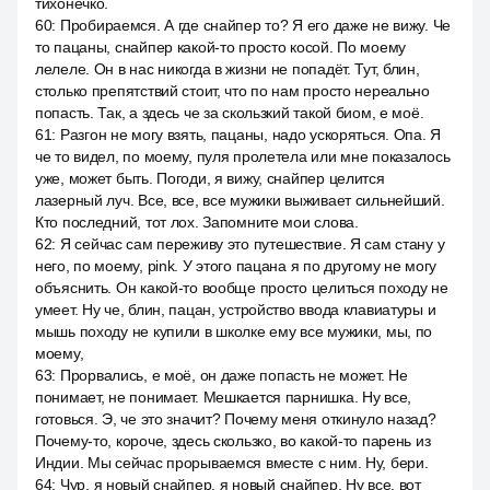
тихонечко.
60
:
Пробираемся. А где снайпер то? Я его даже не вижу. Че
то пацаны, снайпер какой-то просто косой. По моему
лелеле. Он в нас никогда в жизни не попадёт. Тут, блин,
столько препятствий стоит, что по нам просто нереально
попасть. Так, а здесь че за скользкий такой биом, е моё.
61
:
Разгон не могу взять, пацаны, надо ускоряться. Опа. Я
че то видел, по моему, пуля пролетела или мне показалось
уже, может быть. Погоди, я вижу, снайпер целится
лазерный луч. Все, все, все мужики выживает сильнейший.
Кто последний, тот лох. Запомните мои слова.
62
:
Я сейчас сам переживу это путешествие. Я сам стану у
него, по моему, pink. У этого пацана я по другому не могу
объяснить. Он какой-то вообще просто целиться походу не
умеет. Ну че, блин, пацан, устройство ввода клавиатуры и
мышь походу не купили в школке ему все мужики, мы, по
моему,
63
:
Прорвались, е моё, он даже попасть не может. Не
понимает, не понимает. Мешкается парнишка. Ну все,
готовься. Э, че это значит? Почему меня откинуло назад?
Почему-то, короче, здесь скользко, во какой-то парень из
Индии. Мы сейчас прорываемся вместе с ним. Ну, бери.
64
:
Чур, я новый снайпер, я новый снайпер. Ну все, вот