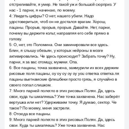
отстреливайте, я умер. Не такой уж и большой сюрприз. У
нас - 1 парни, я начинаю, по моему.
4
:
Увидеть цифры? О нет, нашего убили. Надо
удостовериться, чтоб он не достался врагам. Хорош,
пацаны. Прорыв, прорыв, прорыв. Давайте. Нет, парни,
почему вы держите кольт, направляя его себе прямо в
голову.
5
:
О, нет, это Поломина. Они заминировали все здесь.
Блин, я слышу обезьян, у которых нейроны в мозге
активировались. Че здесь происходит? Забрать точку? Ну,
парни, я за вас отомщу, мужики. Опа.
6
:
Все пацаны, точка захвачена, зажмурили их всех держим
рисовые поля пацаны, оу оу оу оу оу you ответка ответка ля
пацаны вьетнамские флешбеки просто грязь, я случайно в
своего попал слишком.
7
:
Много парней полегло в этих рисовых Полях. Да, здесь
свои, куда ты шмаляешь? Уже точка захвачена. Нас заберёт
вертушка или нет? Удерживаем точку. Я думаю, сектор. Че
такое? По моему, меня застрели.
8
:
Отсюда все пацаны.
9
:
Много парней полегло в этих рисовых Полях. Да, здесь
свои. Куда ты шмаляешь? Уже точка захвачена. Нас