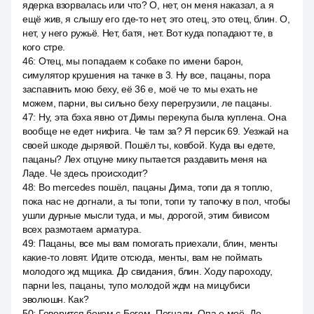
ядерка взорвалась или что? О, нет, он меня наказал, а я
ещё жив, я слышу его где-то нет, это отец, это отец, блин. О,
нет, у него ружьё. Нет, батя, нет. Вот куда попадают те, в
кого стре.
46
:
Отец, мы попадаем к собаке по имени барон,
симулятор крушения на тачке в 3. Ну все, пацаны, пора
заспавнить мою беху, её 36 е, моё че то мы ехать не
можем, парни, вы сильно беху перегрузили, ле пацаны.
47
:
Ну, эта бэха явно от Димы перекупа была куплена. Она
вообще не едет нифига. Че там за? Я персик 69. Уезжай на
своей шкоде дырявой. Пошёл ты, ковбой. Куда вы едете,
пацаны? Лех отцуне мику пытается раздавить меня на
Ладе. Че здесь происходит?
48
:
Во mercedes пошёл, пацаны Дима, топи да я топлю,
пока нас не догнали, а ты топи, топи ту тапочку в пол, чтобы
ушли дурные мысли туда, и мы, дорогой, этим бивисом
всех размотаем арматура.
49
:
Пацаны, все мы вам помогать приехали, блин, менты
какие-то ловят. Идите отсюда, менты, вам не поймать
молодого жд мщика. До свидания, блин. Ходу пароходу,
парни les, пацаны, тупо молодой ждм на мицубиси
эволюшн. Как?
50
:
Говорится боком с Богом. Погнали. Опа е моё. До