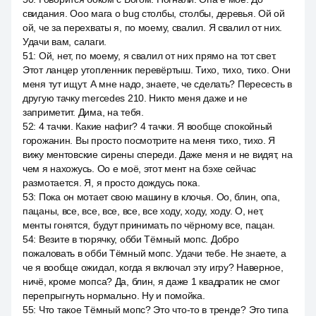
свидания. Ооо мага о bug столбы, столбы, деревья. Ой ой
ой, че за перехваты я, по моему, свалил. Я свалил от них.
Удачи вам, салаги.
51
:
Ой, нет, по моему, я свалил от них прямо на тот свет.
Этот ланцер утопленник перевёртыш. Тихо, тихо, тихо. Они
меня тут ищут. А мне надо, знаете, че сделать? Пересесть в
другую тачку mercedes 210. Никто меня даже и не
заприметит. Дима, на тебя.
52
:
4 тачки. Какие нафиг? 4 тачки. Я вообще спокойный
горожанин. Вы просто посмотрите на меня тихо, тихо. Я
вижу ментовские сирены спереди. Даже меня и не видят, на
чем я нахожусь. Оо е моё, этот мент на бэхе сейчас
размотается. Я, я просто дождусь пока.
53
:
Пока он мотает свою машину в клочья. Оо, блин, опа,
пацаны, все, все, все, все, все ходу, ходу, ходу. О, нет,
менты гонятся, будут принимать по чёрному все, пацан.
54
:
Везите в тюрячку, обби Тёмный мопс. Добро
пожаловать в обби Тёмный мопс. Удачи тебе. Не знаете, а
че я вообще ожидал, когда я включал эту игру? Наверное,
ничё, кроме мопса? Да, блин, я даже 1 квадратик не смог
перепрыгнуть нормально. Ну и помойка.
55
:
Что такое Тёмный мопс? Это что-то в тренде? Это типа