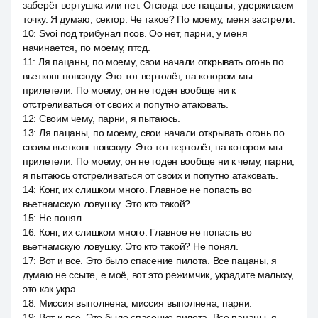
заберёт вертушка или нет. Отсюда все пацаны, удерживаем
точку. Я думаю, сектор. Че такое? По моему, меня застрели.
10
:
Svoi под трибунал псов. Оо нет, парни, у меня
начинается, по моему, птсд.
11
:
Ля пацаны, по моему, свои начали открывать огонь по
вьетконг повсюду. Это тот вертолёт, на котором мы
прилетели. По моему, он не годен вообще ни к
отстреливаться от своих и попутно атаковать.
12
:
Своим чему, парни, я пытаюсь.
13
:
Ля пацаны, по моему, свои начали открывать огонь по
своим вьетконг повсюду. Это тот вертолёт, на котором мы
прилетели. По моему, он не годен вообще ни к чему, парни,
я пытаюсь отстреливаться от своих и попутно атаковать.
14
:
Конг, их слишком много. Главное не попасть во
вьетнамскую ловушку. Это кто такой?
15
:
Не понял.
16
:
Конг, их слишком много. Главное не попасть во
вьетнамскую ловушку. Это кто такой? Не понял.
17
:
Вот и все. Это было спасение пилота. Все пацаны, я
думаю не ссыте, е моё, вот это режимчик, украдите малыху,
это как укра.
18
:
Миссия выполнена, миссия выполнена, парни.
19
:
Вот и все. Это было спасение пилота. Все пацаны, я