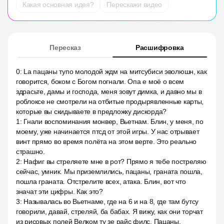
Какая основная идея?
Перескажи видео
Пересказ
Расшифровка
0
:
La пацаны тупо молодой ждм на митсубиси эволюшн, как
говорится, боком с Богом погнали. Опа е моё о всем
здрасьте, дамы и господа, меня зовут димка, и давно мы в
роблоксе не смотрели на отбитые продырявленные карты,
которые вы скидываете в предложку дискорда?
1
:
Гнали воспоминания монвер, Вьетнам. Блин, у меня, по
моему, уже начинается птсд от этой игры. У нас отрывает
винт прямо во время полёта на этом верте. Это реально
страшно.
2
:
Нафиг вы стреляете мне в рот? Прямо я тебе постреляю
сейчас, умник. Мы приземлились, пацаны, граната пошла,
пошла граната. Отстрелите всех, атака. Блин, вот что
значат эти цифры. Как это?
3
:
Называлась во Вьетнаме, где на 6 и на 8, где там бутсу
говорили, давай, стреляй, ба бабах. Я вижу, как они торчат
из рисовых полей Велком ту зе райс филс. Пацаны,