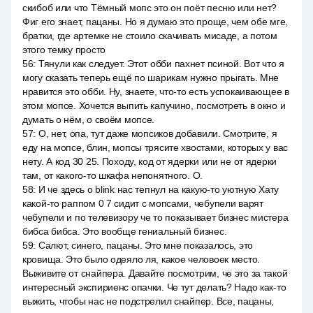
скибоб или что Тёмный мопс это он поёт песню или нет?
Фиг его знает, пацаны. Но я думаю это проще, чем обе мге,
братки, где артемке не стоило скачивать мисаде, а потом
этого темку просто
56
:
Тянули как следует. Этот обби пахнет псиной. Вот что я
могу сказать теперь ещё по шарикам нужно прыгать. Мне
нравится это обби. Ну, знаете, что-то есть успокаивающее в
этом мопсе. Хочется выпить капучино, посмотреть в окно и
думать о нём, о своём мопсе.
57
:
О, нет, опа, тут даже мопсиков добавили. Смотрите, я
еду на мопсе, блин, мопсы трясите хвостами, которых у вас
нету. А код 30 25. Походу, код от ядерки или не от ядерки
там, от какого-то шкафа непонятного. О.
58
:
И че здесь о blink нас тепнул на какую-то уютную Хату
какой-то раппом 0 7 сидит с мопсами, чебупели варят
чебупели и по телевизору че то показывает бизнес мистера
бибса бибса. Это вообще гениальный бизнес.
59
:
Салют, синего, пацаны. Это мне показалось, это
кровища. Это было одеяло ля, какое человоек место.
Выживите от снайпера. Давайте посмотрим, че это за такой
интересный экспириенс опачки. Че тут делать? Надо как-то
выжить, чтобы нас не подстрелил снайпер. Все, пацаны,