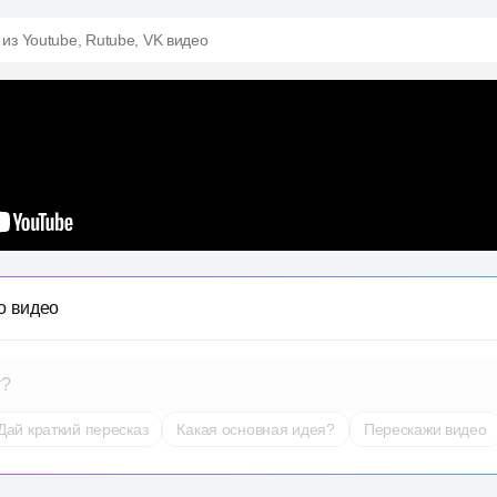
 из Youtube, Rutube, VK видео
о видео
т?
Дай краткий пересказ
Какая основная идея?
Перескажи видео