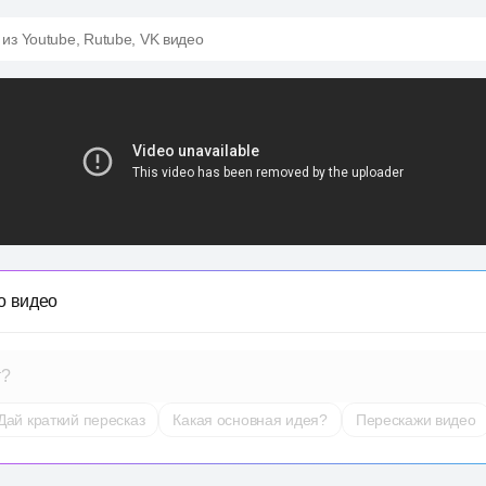
 из Youtube, Rutube, VK видео
о видео
т?
Дай краткий пересказ
Какая основная идея?
Перескажи видео