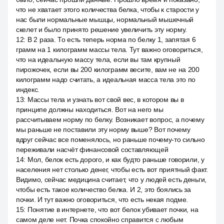
что не хватает этого количества белка, чтобы к старости у
нас были нормальные мышцы, нормальный мышечный
скелет и было принято решение увеличить эту норму.
12
:
В 2 раза. То есть теперь норма по белку 1, запятая 6
грамм на 1 килограмм массы тела. Тут важно оговориться,
что на идеальную массу тела, если вы там крупный
пирожочек, если вы 200 килограмм весите, вам не на 200
килограмм надо считать, а идеальная масса тела это по
индекс.
13
:
Массы тела и узнать вот свой вес, в котором вы в
принципе должны находиться. Вот на него мы
рассчитываем норму по белку. Возникает вопрос, а почему
мы раньше не поставили эту норму выше? Вот почему
вдруг сейчас все поменялось, но раньше почему-то сильно
переживали насчёт финансовой составляющей
14
:
Мол, белок есть дорого, и как будто раньше говорили, у
населения нет столько денег, чтобы есть вот приятный факт.
Видимо, сейчас медицина считает, что у людей есть деньги,
чтобы есть такое количество белка. И 2, это боялись за
почки. И тут важно оговориться, что есть некая подме.
15
:
Понятие в интернете, что вот белок убивает почки, на
самом деле нет. Почка спокойно справится с любым