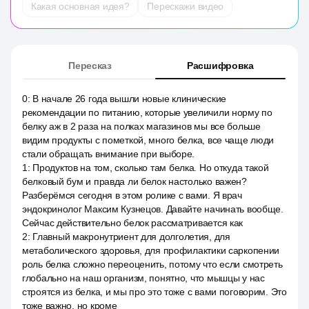
Какая основная идея?
Перескажи видео
Пересказ
Расшифровка
0
:
В начале 26 года вышли новые клинические
рекомендации по питанию, которые увеличили норму по
белку аж в 2 раза на полках магазинов мы все больше
видим продукты с пометкой, много белка, все чаще люди
стали обращать внимание при выборе.
1
:
Продуктов на том, сколько там белка. Но откуда такой
белковый бум и правда ли белок настолько важен?
Разберёмся сегодня в этом ролике с вами. Я врач
эндокринолог Максим Кузнецов. Давайте начинать вообще.
Сейчас действительно белок рассматривается как
2
:
Главный макронутриент для долголетия, для
метаболического здоровья, для профилактики саркопении
роль белка сложно переоценить, потому что если смотреть
глобально на наш организм, понятно, что мышцы у нас
строятся из белка, и мы про это тоже с вами поговорим. Это
тоже важно, но кроме