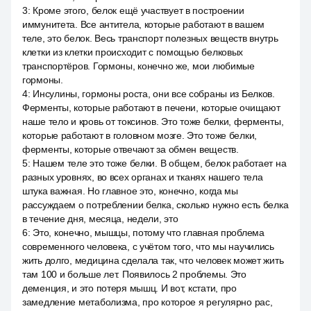
3
:
Кроме этого, белок ещё участвует в построении
иммунитета. Все антитела, которые работают в вашем
теле, это белок. Весь транспорт полезных веществ внутрь
клетки из клетки происходит с помощью белковых
транспортёров. Гормоны, конечно же, мои любимые
гормоны.
4
:
Инсулины, гормоны роста, они все собраны из Белков.
Ферменты, которые работают в печени, которые очищают
наше тело и кровь от токсинов. Это тоже белки, ферменты,
которые работают в головном мозге. Это тоже белки,
ферменты, которые отвечают за обмен веществ.
5
:
Нашем теле это тоже белки. В общем, белок работает на
разных уровнях, во всех органах и тканях нашего тела
штука важная. Но главное это, конечно, когда мы
рассуждаем о потреблении белка, сколько нужно есть белка
в течение дня, месяца, недели, это
6
:
Это, конечно, мышцы, потому что главная проблема
современного человека, с учётом того, что мы научились
жить долго, медицина сделала так, что человек может жить
там 100 и больше лет. Появилось 2 проблемы. Это
деменция, и это потеря мышц. И вот, кстати, про
замедление метаболизма, про которое я регулярно рас,