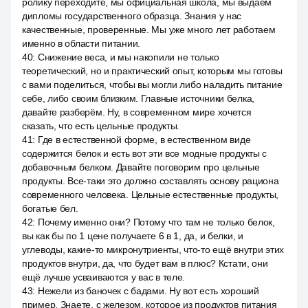
ролику переходите, мы официальная школа, мы выдаём
дипломы государственного образца. Знания у нас
качественные, проверенные. Мы уже много лет работаем
именно в области питании.
40
:
Снижение веса, и мы накопили не только
теоретический, но и практический опыт, которым мы готовы
с вами поделиться, чтобы вы могли либо наладить питание
себе, либо своим близким. Главные источники белка,
давайте разберём. Ну, в современном мире хочется
сказать, что есть цельные продукты.
41
:
Где в естественной форме, в естественном виде
содержится белок и есть вот эти все модные продукты с
добавочным белком. Давайте поговорим про цельные
продукты. Все-таки это должно составлять основу рациона
современного человека. Цельные естественные продукты,
богатые бел.
42
:
Почему именно они? Потому что там не только белок,
вы как бы по 1 цене получаете 6 в 1, да, и белки, и
углеводы, какие-то микронутриенты, что-то ещё внутри этих
продуктов внутри, да, что будет вам в плюс? Кстати, они
ещё лучше усваиваются у вас в теле.
43
:
Нежели из баночек с бадами. Ну вот есть хороший
пример. Знаете, с железом, которое из продуктов питания