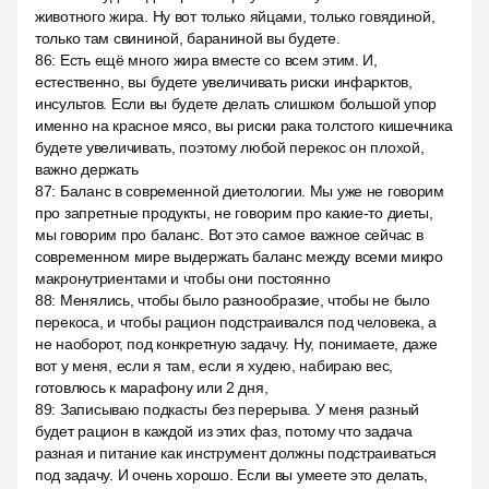
животного жира. Ну вот только яйцами, только говядиной,
только там свининой, бараниной вы будете.
86
:
Есть ещё много жира вместе со всем этим. И,
естественно, вы будете увеличивать риски инфарктов,
инсультов. Если вы будете делать слишком большой упор
именно на красное мясо, вы риски рака толстого кишечника
будете увеличивать, поэтому любой перекос он плохой,
важно держать
87
:
Баланс в современной диетологии. Мы уже не говорим
про запретные продукты, не говорим про какие-то диеты,
мы говорим про баланс. Вот это самое важное сейчас в
современном мире выдержать баланс между всеми микро
макронутриентами и чтобы они постоянно
88
:
Менялись, чтобы было разнообразие, чтобы не было
перекоса, и чтобы рацион подстраивался под человека, а
не наоборот, под конкретную задачу. Ну, понимаете, даже
вот у меня, если я там, если я худею, набираю вес,
готовлюсь к марафону или 2 дня,
89
:
Записываю подкасты без перерыва. У меня разный
будет рацион в каждой из этих фаз, потому что задача
разная и питание как инструмент должны подстраиваться
под задачу. И очень хорошо. Если вы умеете это делать,