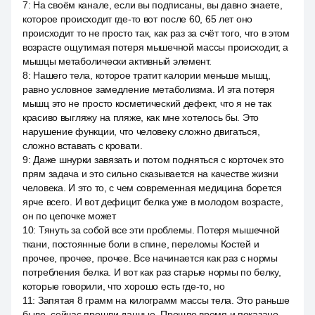
7
:
На своём канале, если вы подписаны, вы давно знаете,
которое происходит где-то вот после 60, 65 лет оно
происходит то не просто так, как раз за счёт того, что в этом
возрасте ощутимая потеря мышечной массы происходит, а
мышцы метаболически активный элемент.
8
:
Нашего тела, которое тратит калории меньше мышц,
равно условное замедление метаболизма. И эта потеря
мышц это не просто косметический дефект, что я не так
красиво выгляжу на пляже, как мне хотелось бы. Это
нарушение функции, что человеку сложно двигаться,
сложно вставать с кровати.
9
:
Даже шнурки завязать и потом подняться с корточек это
прям задача и это сильно сказывается на качестве жизни
человека. И это то, с чем современная медицина борется
ярче всего. И вот дефицит белка уже в молодом возрасте,
он по цепочке может
10
:
Тянуть за собой все эти проблемы. Потеря мышечной
ткани, постоянные боли в спине, переломы Костей и
прочее, прочее, прочее. Все начинается как раз с нормы
потребления белка. И вот как раз старые нормы по белку,
которые говорили, что хорошо есть где-то, но
11
:
Запятая 8 грамм на килограмм массы тела. Это раньше
было, сейчас прошли данные. Прошло время и показано,