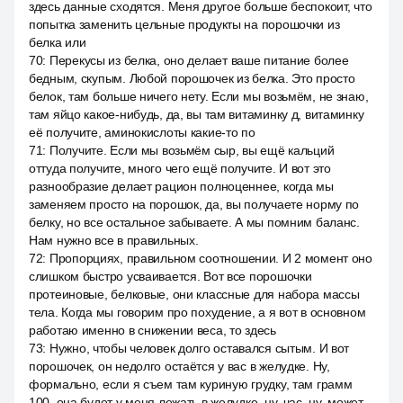
здесь данные сходятся. Меня другое больше беспокоит, что
попытка заменить цельные продукты на порошочки из
белка или
70
:
Перекусы из белка, оно делает ваше питание более
бедным, скупым. Любой порошочек из белка. Это просто
белок, там больше ничего нету. Если мы возьмём, не знаю,
там яйцо какое-нибудь, да, вы там витаминку д, витаминку
её получите, аминокислоты какие-то по
71
:
Получите. Если мы возьмём сыр, вы ещё кальций
оттуда получите, много чего ещё получите. И вот это
разнообразие делает рацион полноценнее, когда мы
заменяем просто на порошок, да, вы получаете норму по
белку, но все остальное забываете. А мы помним баланс.
Нам нужно все в правильных.
72
:
Пропорциях, правильном соотношении. И 2 момент оно
слишком быстро усваивается. Вот все порошочки
протеиновые, белковые, они классные для набора массы
тела. Когда мы говорим про похудение, а я вот в основном
работаю именно в снижении веса, то здесь
73
:
Нужно, чтобы человек долго оставался сытым. И вот
порошочек, он недолго остаётся у вас в желудке. Ну,
формально, если я съем там куриную грудку, там грамм
100, она будет у меня лежать в желудке, ну, час, ну, может,