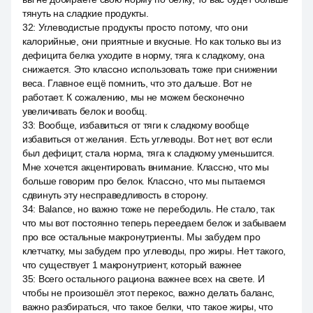
тянуть на сладкие продукты.
32
:
Углеводистые продукты просто потому, что они
калорийные, они приятные и вкусные. Но как только вы из
дефицита белка уходите в норму, тяга к сладкому, она
снижается. Это классно использовать тоже при снижении
веса. Главное ещё помнить, что это дальше. Вот не
работает. К сожалению, мы не можем бесконечно
увеличивать белок и вообщ.
33
:
Вообще, избавиться от тяги к сладкому вообще
избавиться от желания. Есть углеводы. Вот нет, вот если
был дефицит, стала норма, тяга к сладкому уменьшится.
Мне хочется акцентировать внимание. Классно, что мы
больше говорим про белок. Классно, что мы пытаемся
сдвинуть эту несправедливость в сторону.
34
:
Balance, но важно тоже не перебодиль. Не стало, так
что мы вот постоянно теперь переедаем белок и забываем
про все остальные макронутриенты. Мы забудем про
клетчатку, мы забудем про углеводы, про жиры. Нет такого,
что существует 1 макронутриент, который важнее
35
:
Всего остального рациона важнее всех на свете. И
чтобы не произошёл этот перекос, важно делать баланс,
важно разбираться, что такое белки, что такое жиры, что