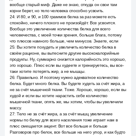
вообще старый миф. Даже не знаю, откуда он свои там
корни берет, но тело человека способно усвоить.
24
:
И 80, и 90, и 100 граммов белка за раз можете есть
спокойно, ничего плохого не произойдёт. Все усвоится.
Вообще это увеличение количества белка для всего
человечества, с моей точки зрения, больше блага, потому
что плюсов намного больше, чем минусов. Знаете, если
25
:
Вы хотите похудеть и увеличить количество белка в
своём рационе, вы вытесните другие высококалорийные
продукты. Ну, суммарно снизится калорийность это хорошо,
это хорошо. Плюс если вы худеете и тренируетесь, вы все-
таки хотите потерять жир, а не мышцы.
26
:
Правильно. И поэтому нужно адекватное количество
белка. Будет много белка. Вы будете худеть за счёт жира, а
не за счёт мышечной ткани. Тоже. Хорошо, хорошо, если вы
худой и если вы хотите нарастить себе количество
мышечной ткани, опять же, мы хотим, чтобы вы увеличили
массу.
27
:
Тело не за счёт жира, а за счёт мышц увеличение
нормы по белку для всего населения тоже играет нам в
плюс смещается акцент. Вот все больше и больше
Разговоров про белок, все больше на него упор, и как будто