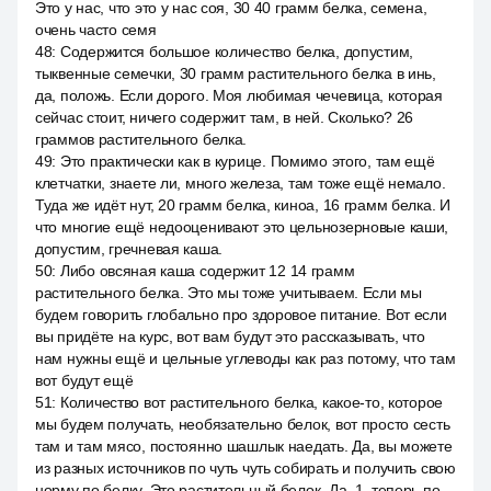
Это у нас, что это у нас соя, 30 40 грамм белка, семена,
очень часто семя
48
:
Содержится большое количество белка, допустим,
тыквенные семечки, 30 грамм растительного белка в инь,
да, положь. Если дорого. Моя любимая чечевица, которая
сейчас стоит, ничего содержит там, в ней. Сколько? 26
граммов растительного белка.
49
:
Это практически как в курице. Помимо этого, там ещё
клетчатки, знаете ли, много железа, там тоже ещё немало.
Туда же идёт нут, 20 грамм белка, киноа, 16 грамм белка. И
что многие ещё недооценивают это цельнозерновые каши,
допустим, гречневая каша.
50
:
Либо овсяная каша содержит 12 14 грамм
растительного белка. Это мы тоже учитываем. Если мы
будем говорить глобально про здоровое питание. Вот если
вы придёте на курс, вот вам будут это рассказывать, что
нам нужны ещё и цельные углеводы как раз потому, что там
вот будут ещё
51
:
Количество вот растительного белка, какое-то, которое
мы будем получать, необязательно белок, вот просто сесть
там и там мясо, постоянно шашлык наедать. Да, вы можете
из разных источников по чуть чуть собирать и получить свою
норму по белку. Это растительный белок. Да, 1, теперь по