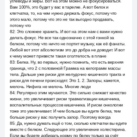
углеводы и жиры. Вот на этом можно не фокусироваться.
Вам 100%, это будет у вас в тарелке. А вот белок и
клетчатка, то, на чем нужно держать фокус, потому что
этого мало, потому что это не так выгодно продавать,
потому что
82
:
Это сложнее хранить. И вот на этом нам с вами нужно
делать фокус. Не все так однозначно с этой гонкой за
белком, потому что ничто не портит музыку, как её фанаты.
Любой вот этот абсолютизм это до добра не доводит. И вот
к чему может привести такая оголтелость в плане
83
:
Белка. Ну, во первых, нужно помнить, что есть верхняя
граница, что 2 с половиной Грамма на килограмм массы
тела. Дальше уже риски для желудочно кишечного тракта и
риски для печени происходят. Это 1. 2. Запоры, кажется,
мелочь. Нифига не мелочь. Многие люди
84
:
Регулярно этим мучаются. Это сильно снижает качество
жизни, это увеличивает риски травматизации кишечника,
воспалительных процессов кишечника. И риски онкологии
тоже это увеличивает. И чем больше вы едите белка, тем
больше риски у вас получить запор. Поэтому всегда
85
:
Да, нужно думать ещё о том, сколько клетчатки вы едите
вместе с белком. Следующее это увеличение холестерина.
Если вы будете добирать норму по белку только за счёт