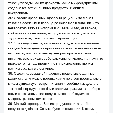
такое углеводы, как их добирать, какие микронутриенты
содержатся в тех или иных продуктах. В общем,
выстраивать.
36
:
Сбалансированный здоровый рацион. Это может
казаться сложным и вообще разбираться в питании. Это
невероятно важная история в 21 веке. И это, наверное,
глобальная инвестиция, которую вы можете сделать в
здоровье своё, своих близких, окружающих.
37
:
1 раз научившись, вы потом это будете использовать
каждый божий день на протяжении всей своей жизни если
вы хотите действительно лучше разбираться в теме
питания, выстраивать себе рационы, опираясь на науку, то
приходите на наш продукт по нутрициологии, где мы
научим вас, как в этом мире.
38
:
С дезинформацией находить правильные данные,
каким статьям можно верить, каким не стоит верить, какие
мифы существуют вокруг питания и вообще как сделать
так, чтобы продукты не были вашими врагами, а наоборот,
стали союзниками, как получать все необходимые
микронутриенты там железо.
39
:
Магний стронции. Все из продуктов питания без
ненужных добавок. Ссылка будет в описании. К этому