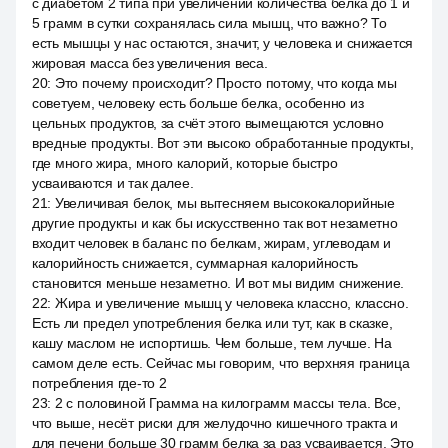
с диабетом 2 типа при увеличении количества белка до 1 и
5 грамм в сутки сохранялась сила мышц, что важно? То
есть мышцы у нас остаются, значит, у человека и снижается
жировая масса без увеличения веса.
20
:
Это почему происходит? Просто потому, что когда мы
советуем, человеку есть больше белка, особенно из
цельных продуктов, за счёт этого вымещаются условно
вредные продукты. Вот эти высоко обработанные продукты,
где много жира, много калорий, которые быстро
усваиваются и так далее.
21
:
Увеличивая белок, мы вытесняем высококалорийные
другие продукты и как бы искусственно так вот незаметно
входит человек в баланс по белкам, жирам, углеводам и
калорийность снижается, суммарная калорийность
становится меньше незаметно. И вот мы видим снижение.
22
:
Жира и увеличение мышц у человека классно, классно.
Есть ли предел употребления белка или тут, как в сказке,
кашу маслом не испортишь. Чем больше, тем лучше. На
самом деле есть. Сейчас мы говорим, что верхняя граница
потребления где-то 2
23
:
2 с половиной Грамма на килограмм массы тела. Все,
что выше, несёт риски для желудочно кишечного тракта и
для печени больше 30 грамм белка за раз усваивается. Это