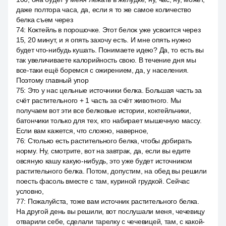
даже полтора часа, да, если я то же самое количество
белка съем через
74
:
Коктейль в порошочке. Этот белок уже усвоится через
15, 20 минут, и я опять захочу есть. И мне опять нужно
будет что-нибудь кушать. Понимаете идею? Да, то есть вы
так увеличиваете калорийность свою. В течение дня мы
все-таки ещё боремся с ожирением, да, у населения.
Поэтому главный упор
75
:
Это у нас цельные источники белка. Большая часть за
счёт растительного + 1 часть за счёт животного. Мы
получаем вот эти все белковые истории, коктейльчики,
батончики только для тех, кто набирает мышечную массу.
Если вам кажется, что сложно, наверное,
76
:
Столько есть растительного белка, чтобы добирать
норму. Ну, смотрите, вот на завтрак, да, если вы едите
овсяную кашу какую-нибудь, это уже будет источником
растительного белка. Потом, допустим, на обед вы решили
поесть фасоль вместе с там, куриной грудкой. Сейчас
условно,
77
:
Пожалуйста, тоже вам источник растительного белка.
На другой день вы решили, вот послушали меня, чечевицу
отварили себе, сделали тарелку с чечевицей, там, с какой-