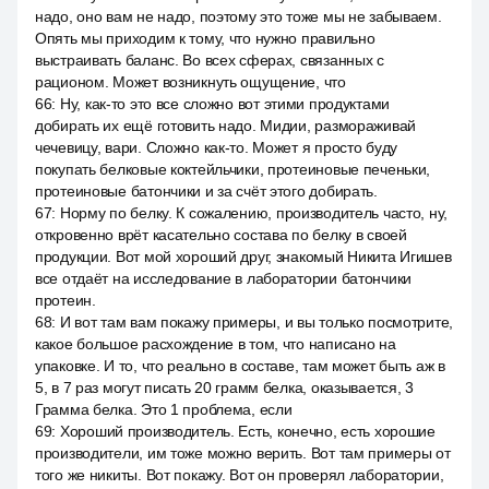
надо, оно вам не надо, поэтому это тоже мы не забываем.
Опять мы приходим к тому, что нужно правильно
выстраивать баланс. Во всех сферах, связанных с
рационом. Может возникнуть ощущение, что
66
:
Ну, как-то это все сложно вот этими продуктами
добирать их ещё готовить надо. Мидии, размораживай
чечевицу, вари. Сложно как-то. Может я просто буду
покупать белковые коктейльчики, протеиновые печеньки,
протеиновые батончики и за счёт этого добирать.
67
:
Норму по белку. К сожалению, производитель часто, ну,
откровенно врёт касательно состава по белку в своей
продукции. Вот мой хороший друг, знакомый Никита Игишев
все отдаёт на исследование в лаборатории батончики
протеин.
68
:
И вот там вам покажу примеры, и вы только посмотрите,
какое большое расхождение в том, что написано на
упаковке. И то, что реально в составе, там может быть аж в
5, в 7 раз могут писать 20 грамм белка, оказывается, 3
Грамма белка. Это 1 проблема, если
69
:
Хороший производитель. Есть, конечно, есть хорошие
производители, им тоже можно верить. Вот там примеры от
того же никиты. Вот покажу. Вот он проверял лаборатории,