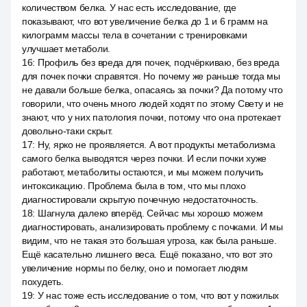
количеством белка. У нас есть исследование, где
показывают, что вот увеличение белка до 1 и 6 грамм на
килограмм массы тела в сочетании с тренировками
улучшает метаболи.
16
:
Профиль без вреда для почек, подчёркиваю, без вреда
для почек почки справятся. Но почему же раньше тогда мы
не давали больше белка, опасаясь за почки? Да потому что
говорили, что очень много людей ходят по этому Свету и не
знают, что у них патология почки, потому что она протекает
довольно-таки скрыт.
17
:
Ну, ярко не проявляется. А вот продукты метаболизма
самого белка выводятся через почки. И если почки хуже
работают, метаболиты остаются, и мы можем получить
интоксикацию. Проблема была в том, что мы плохо
диагностировали скрытую почечную недостаточность.
18
:
Шагнула далеко вперёд. Сейчас мы хорошо можем
диагностировать, анализировать проблему с почками. И мы
видим, что не такая это большая угроза, как была раньше.
Ещё касательно лишнего веса. Ещё показано, что вот это
увеличение нормы по белку, оно и помогает людям
похудеть.
19
:
У нас тоже есть исследование о том, что вот у пожилых