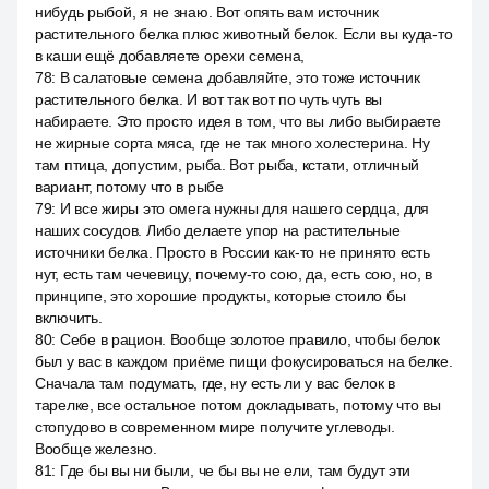
нибудь рыбой, я не знаю. Вот опять вам источник
растительного белка плюс животный белок. Если вы куда-то
в каши ещё добавляете орехи семена,
78
:
В салатовые семена добавляйте, это тоже источник
растительного белка. И вот так вот по чуть чуть вы
набираете. Это просто идея в том, что вы либо выбираете
не жирные сорта мяса, где не так много холестерина. Ну
там птица, допустим, рыба. Вот рыба, кстати, отличный
вариант, потому что в рыбе
79
:
И все жиры это омега нужны для нашего сердца, для
наших сосудов. Либо делаете упор на растительные
источники белка. Просто в России как-то не принято есть
нут, есть там чечевицу, почему-то сою, да, есть сою, но, в
принципе, это хорошие продукты, которые стоило бы
включить.
80
:
Себе в рацион. Вообще золотое правило, чтобы белок
был у вас в каждом приёме пищи фокусироваться на белке.
Сначала там подумать, где, ну есть ли у вас белок в
тарелке, все остальное потом докладывать, потому что вы
стопудово в современном мире получите углеводы.
Вообще железно.
81
:
Где бы вы ни были, че бы вы не ели, там будут эти