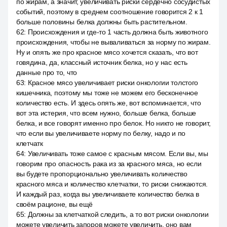
по жирам, а значит, увеличивать риски сердечно сосудистых
событий, поэтому в среднем соотношение говорится 2 к 1
больше половины белка должны быть растительном.
62
:
Происхождения и где-то 1 часть должна быть животного
происхождения, чтобы не вываливаться за норму по жирам.
Ну и опять же про красное мясо хочется сказать, что вот
говядина, да, классный источник белка, но у нас есть
данные про то, что
63
:
Красное мясо увеличивает риски онкологии толстого
кишечника, поэтому мы тоже не можем его бесконечное
количество есть. И здесь опять же, вот вспоминается, что
вот эта истерия, что всем нужно, больше белка, больше
белка, и все говорят именно про белок. Но никто не говорит,
что если вы увеличиваете норму по белку, надо и по
клетчатк
64
:
Увеличивать тоже самое с красным мясом. Если вы, мы
говорим про опасность рака из за красного мяса, но если
вы будете пропорционально увеличивать количество
красного мяса и количество клетчатки, то риски снижаются.
И каждый раз, когда вы увеличиваете количество белка в
своём рационе, вы ещё
65
:
Должны за клетчаткой следить, а то вот риски онкологии
можете увеличить запоров можете увеличить, оно вам