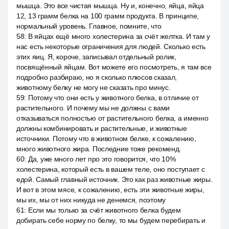
мышца. Это все чистая мышца. Ну и, конечно, яйца, яйца
12, 13 грамм белка на 100 грамм продукта. В принципе,
нормальный уровень. Главное, помните, что
58
:
В яйцах ещё много холестерина за счёт желтка. И там у
нас есть некоторые ограничения для людей. Сколько есть
этих яиц. Я, короче, записывал отдельный ролик,
посвящённый яйцам. Вот можете его посмотреть, я там все
подробно разбираю, но я сколько плюсов сказал,
животному белку не могу не сказать про минус.
59
:
Потому что они есть у животного белка, в отличие от
растительного. И почему мы не должны с вами
отказываться полностью от растительного белка, а именно
должны комбинировать и растительные, и животные
источники. Потому что в животном белке, к сожалению,
много животного жира. Последние тоже рекоменд.
60
:
Да, уже много лет про это говорится, что 10%
холестерина, который есть в вашем теле, оно поступает с
едой. Самый главный источник. Это как раз животные жиры.
И вот в этом мясе, к сожалению, есть эти животные жиры,
мы их, мы от них никуда не денемся, поэтому
61
:
Если мы только за счёт животного белка будем
добирать себе норму по белку, то мы будем перебирать и