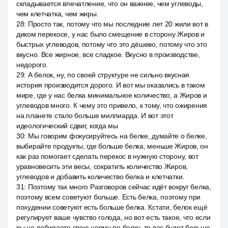
складывается впечатление, что он важнее, чем углеводы,
чем клетчатка, чем жиры.
28
:
Просто так, потому что мы последние лет 20 жили вот в
диком перекосе, у нас было смещение в сторону Жиров и
быстрых углеводов, потому что это дёшево, потому что это
вкусно. Все жирное, все сладкое. Вкусно в производстве,
недорого.
29
:
А белок, ну, по своей структуре не сильно вкусная
история производится дорого. И вот мы оказались в таком
мире, где у нас белка минимальное количество, а Жиров и
углеводов много. К чему это привело, к тому, что ожирения
на планете стало больше миллиарда. И вот этот
идеологический сдвиг, когда мы
30
:
Мы говорим фокусируйтесь на белке, думайте о белке,
выбирайте продукты, где больше белка, меньше Жиров, он
как раз помогает сделать перекос в нужную сторону, вот
уравновесить эти весы, сократить количество Жиров,
углеводов и добавить количество белка и клетчатки.
31
:
Поэтому так много Разговоров сейчас идёт вокруг белка,
поэтому всем советуют больше. Есть белка, поэтому при
похудении советуют есть больше белка. Кстати, белок ещё
регулирует ваше чувство голода, но вот есть такое, что если
вы не добираете свою норму по белку, то вас будет больше