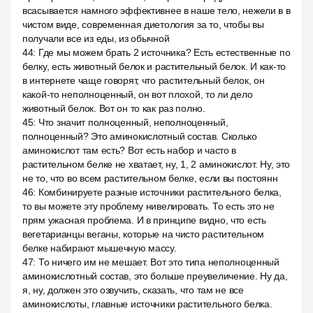
всасывается намного эффективнее в наше тело, нежели в в
чистом виде, современная диетология за то, чтобы вы
получали все из еды, из обычной
44
:
Где мы можем брать 2 источника? Есть естественные по
белку, есть животный белок и растительный белок. И как-то
в интернете чаще говорят, что растительный белок, он
какой-то неполноценный, он вот плохой, то ли дело
животный белок. Вот он то как раз полно.
45
:
Что значит полноценный, неполноценный,
полноценный? Это аминокислотный состав. Сколько
аминокислот там есть? Вот есть набор и часто в
растительном белке не хватает, ну, 1, 2 аминокислот. Ну, это
не то, что во всем растительном белке, если вы постоянн
46
:
Комбинируете разные источники растительного белка,
то вы можете эту проблему нивелировать. То есть это не
прям ужасная проблема. И в принципе видно, что есть
вегетарианцы веганы, которые на чисто растительном
белке набирают мышечную массу.
47
:
То ничего им не мешает. Вот это типа неполноценный
аминокислотный состав, это больше преувеличение. Ну да,
я, ну, должен это озвучить, сказать, что там не все
аминокислоты, главные источники растительного белка.