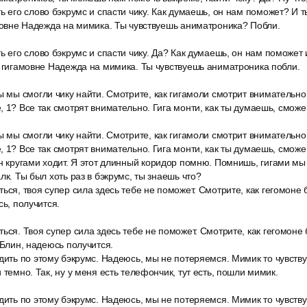
ть его слово бэкрумс и спасти чику. Как думаешь, он нам поможет? 
амовне Надежда на мимика. Ты чувствуешь аниматроника? Побли.
ь его слово бэкрумс и спасти чику. Да? Как думаешь, он нам поможе
, гигамовне Надежда на мимика. Ты чувствуешь аниматроника побли.
ы мы смогли чику найти. Смотрите, как гигамоли смотрит внимательно.
, 1? Все так смотрят внимательно. Гига монти, как ты думаешь, смож
ы мы смогли чику найти. Смотрите, как гигамоли смотрит внимательно.
, 1? Все так смотрят внимательно. Гига монти, как ты думаешь, смож
н кругами ходит. Я этот длинный коридор помню. Помнишь, гигами мы т
лк. Ты был хоть раз в бэкрумс, ты знаешь что?
ься, твоя супер сила здесь тебе не поможет. Смотрите, как гегомоне 
сь, получится.
ься. Твоя супер сила здесь тебе не поможет. Смотрите, как гегомоне 
 Блин, надеюсь получится.
дить по этому бэкрумс. Надеюсь, мы не потеряемся. Мимик то чувств
 темно. Так, ну у меня есть телефончик, тут есть, пошли мимик.
дить по этому бэкрумс. Надеюсь, мы не потеряемся. Мимик то чувств