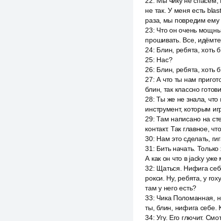
22
:
Мы чику не спасём, и
не так. У меня есть bla
раза, мы повредим ему
23
:
Что он очень мощны
прошивать. Все, идёмте,
24
:
Блин, ребята, хоть 
25
:
Нас?
26
:
Блин, ребята, хоть 
27
:
А что ты нам пригот
блин, так классно готов
28
:
Ты же не знала, что
инструмент, которым иг
29
:
Там написано на сте
контакт. Так главное, ч
30
:
Нам это сделать, ги
31
:
Бить начать. Только 
А как он что в jacky уж
32
:
Щаться. Нифига себе
рокси. Ну, ребята, у ro
там у него есть?
33
:
Чика Поломанная, ни
ты, блин, нифига себе. 
34
:
Угу. Его глючит. См