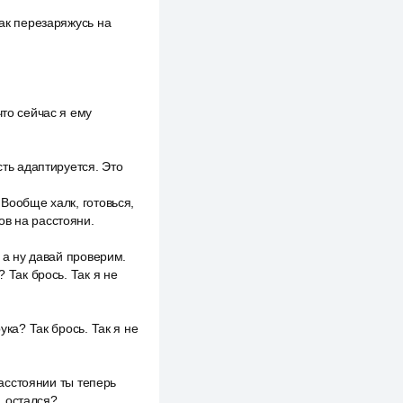
так перезаряжусь на
что сейчас я ему
сть адаптируется. Это
 Вообще халк, готовься,
ов на расстояни.
, а ну давай проверим.
 Так брось. Так я не
ука? Так брось. Так я не
расстоянии ты теперь
, остался?