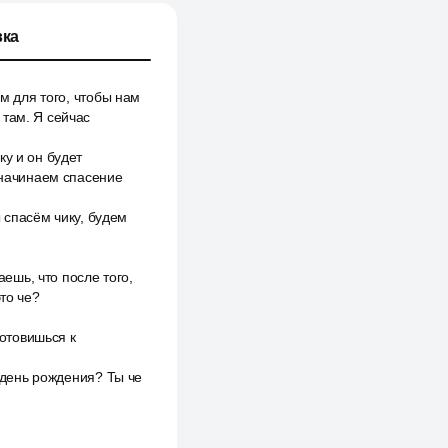
ка
ем для того, чтобы нам
 там. Я сейчас
ку и он будет
ы начинаем спасение
ы спасём чику, будем
аешь, что после того,
то че?
готовишься к
я день рождения? Ты че