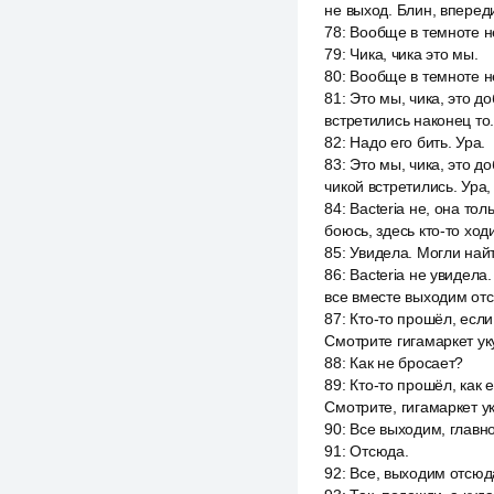
не выход. Блин, впереди
78
:
Вообще в темноте не
79
:
Чика, чика это мы.
80
:
Вообще в темноте не 
81
:
Это мы, чика, это д
встретились наконец то.
82
:
Надо его бить. Ура.
83
:
Это мы, чика, это д
чикой встретились. Ура,
84
:
Bacteria не, она то
боюсь, здесь кто-то ходи
85
:
Увидела. Могли най
86
:
Bacteria не увидела
все вместе выходим отсю
87
:
Кто-то прошёл, если
Смотрите гигамаркет ук
88
:
Как не бросает?
89
:
Кто-то прошёл, как 
Смотрите, гигамаркет ук
90
:
Все выходим, главно
91
:
Отсюда.
92
:
Все, выходим отсюда