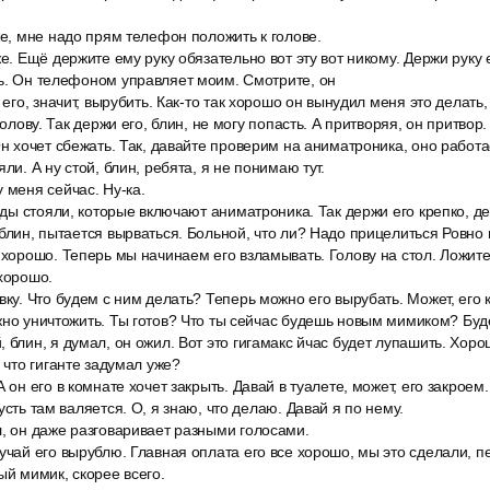
же, мне надо прям телефон положить к голове.
же. Ещё держите ему руку обязательно вот эту вот никому. Держи руку 
ь. Он телефоном управляет моим. Смотрите, он
 его, значит, вырубить. Как-то так хорошо он вынудил меня это делать
голову. Так держи его, блин, не могу попасть. А притворяя, он притвор.
Он хочет сбежать. Так, давайте проверим на аниматроника, оно работа
яли. А ну стой, блин, ребята, я не понимаю тут.
 меня сейчас. Ну-ка.
ряды стояли, которые включают аниматроника. Так держи его крепко, де
блин, пытается вырваться. Больной, что ли? Надо прицелиться Ровно в
 хорошо. Теперь мы начинаем его взламывать. Голову на стол. Ложите
 хорошо.
вку. Что будем с ним делать? Теперь можно его вырубать. Может, его 
жно уничтожить. Ты готов? Что ты сейчас будешь новым мимиком? Буд
 блин, я думал, он ожил. Вот это гигамакс йчас будет лупашить. Хоро
, что гиганте задумал уже?
 он его в комнате хочет закрыть. Давай в туалете, может, его закроем.
усть там валяется. О, я знаю, что делаю. Давай я по нему.
л, он даже разговаривает разными голосами.
учай его вырублю. Главная оплата его все хорошо, мы это сделали, п
ый мимик, скорее всего.