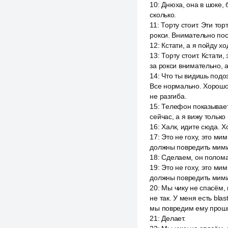
10
:
Днюха, она в шоке, 
сколько.
11
:
Торту стоит. Эти то
рокси. Внимательно пос
12
:
Кстати, а я пойду хо
13
:
Торту стоит. Кстати
за рокси внимательно, а
14
:
Что ты видишь подоз
Все нормально. Хорошо 
не разгиба.
15
:
Телефон показывает,
сейчас, а я вижу только
16
:
Халк, идите сюда. Х
17
:
Это не roxy, это ми
должны повредить мимик
18
:
Сделаем, он полома
19
:
Это не roxy, это ми
должны повредить мимик
20
:
Мы чику не спасём, и
не так. У меня есть bla
мы повредим ему проши
21
:
Делает.