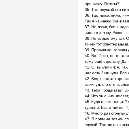
прошивку. Готовы?
35
:
Так, опускай его ни
36
:
Так, ниже, ниже, ни
Так я начинаю скачиват
37
:
Не лазит, блин, надо
чисто в голову, Ровно в 
38
:
Не верьте ему так. 
точно тот бластер мы вз
39
:
Правильно, заряды у
40
:
Вот, блин, не те за
тому ещё стрельну. Да, 
41
:
О, выключился. Так,
нас есть 2 минуты. Все
42
:
Все, я скачал проши
выкинуть его очень сло
43
:
Тебя прошивать? Эй,
44
:
Что он с ним делает
45
:
Куда он его тащит? А
туалете. Все отлично. П
46
:
Много раз стрельну
47
:
Я прям на всякий сл
случай. Так где наш нов