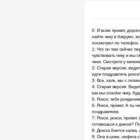
0
:
И всем привет, дорог
найти чику в бэкрумс, 
посмотрел по телефон.
1
:
Что он там сейчас пе
чувствовать чику и мы 
чики. Смотрите у мимика
2
:
Старая версия, видите
идти поздравлять рокси
3
:
Все, халк, мы с гигам
4
:
Старая версия. Видите
как мы спасём чику, бу
5
:
Рокси, тебя рождения
6
:
Рокси, привет. А ты 
поздравляем.
7
:
Рокси, рокси, привет
готовишься к днюхе? По
8
:
Днюха боится халка, 
9
:
Она в шоке, нифига с