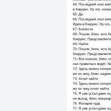
64
:
Последний этап взя
в бэкрумс. Ну что, гиг
65
:
Да.
66
:
Последний этап взят
Идём в бэкрумс. Ну что
67
:
Близости.
68
:
Пошли, блин, хоть б
бэкрумс. Представляете
69
:
Найти.
70
:
Пошли, блин, хоть б
бэкрумс. Представляете
71
:
Все хорошо, блин, о
нас правильно ведёт. Ха
72
:
Здесь можно потерят
же он чику, блин, надею
73
:
Хочет найти.
74
:
Здесь можно потерят
же он чику хочет найти.
75
:
Я уже устал даже хо
не выход, блин, впереди
76
:
Фонарик туда.
77
:
Я уже устал даже хо