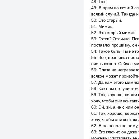
48
:
Так.
49
:
Я прям на всякий сл
всякий случай. Так где 
50
:
Это старый.
51
:
Мимик.
52
:
Это старый мимик.
53
:
Готов? Отлично. Пов
поставлю прошивку, он 
54
:
Такое быть. Ты не го
55
:
Все, прошивка поста
очень важно. Сейчас ми
56
:
Плата не нагреваетс
всякое может произойти
57
:
Да нам этого мимика
58
:
Как нам его уничтож
59
:
Так, хорошо, держи 
хочу, чтобы они контакт
60
:
Эй, эй, а че с ним о
61
:
Так, хорошо, держи 
хочу, чтобы они контакт
62
:
Я не попал по нему,
63
:
Его глючит, он даже
можешь чувствовать ани