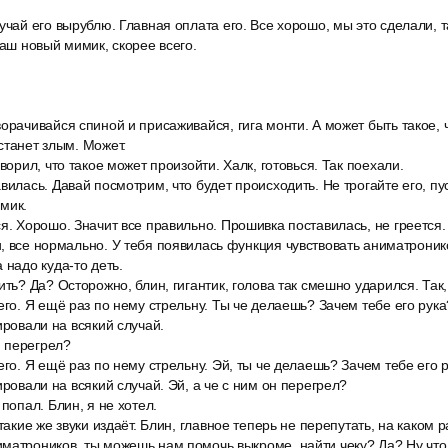
учай его вырублю. Главная оплата его. Все хорошо, мы это сделали, 
наш новый мимик, скорее всего.
орачивайся спиной и присаживайся, гига монти. А может быть такое, 
станет злым. Может.
ворил, что такое может произойти. Халк, готовься. Так поехали.
вилась. Давай посмотрим, что будет происходить. Не трогайте его, пу
мик.
я. Хорошо. Значит все правильно. Прошивка поставилась, не греется.
, все нормально. У тебя появилась функция чувствовать аниматроник
 надо куда-то деть.
ить? Да? Осторожно, блин, гигантик, голова так смешно ударился. Так
его. Я ещё раз по нему стрельну. Ты че делаешь? Зачем тебе его рука?
ировали на всякий случай.
н перегрел?
его. Я ещё раз по нему стрельну. Эй, ты че делаешь? Зачем тебе его р
ировали на всякий случай. Эй, а че с ним он перегрел?
 попал. Блин, я не хотел.
 такие же звуки издаёт. Блин, главное теперь не перепутать, на каком 
матроников, ты можешь нам помочь выкроме, найти чеку? Да? Ну что