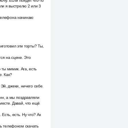
хочу. Если пойдёт что-то
сли я выстрелю 2 или 3
 телефона начинаю
иготовил эти торты? Ты,
тся на сцене. Это
 ты мимик. Ага, есть
е. Как?
 Эй, джеки, ничего себе.
лин, а мы поздравляли
вместе. Давай, что ещё
Есть, есть. Ну что? Ах
ать телефоном скачать