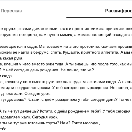
Пересказ
Расшифров
ие друзья, с вами димас гигами, халк и прототип мимика приветики вс
которую мы потеряли, нам нужен мимик, а мимик настоящий находится
ремещается и ходит. Мы возьмём на этого прототипа, скачаем прошив
сможем её найти в бэкрумс, спеть. Кушайте, приятного аппетита. А м
 какая рука.
, клешня у него вместо руки туда. А ты знаешь, что после того, как м
? У неё сегодня день рождения. Не понял, это че?
и сюда.
, клешня у него вместо руки все халк туда, мы с гигами сюда. А ты зн
дем идти поздравлять рокси. У неё сегодня день рождения. Не понял, э
 днюхе халк. Сегодня урок.
че тут делаешь? Кстати, с днём рождением у тебя сегодня день? Ты че 
. А ты че тут делаешь? Кстати, с днём рождением тебя? У тебя сегодн
здравляем халк. Сегодня урок.
а ты че тут уже готовишь торты? Нам? Рокси молодец.
ебе.