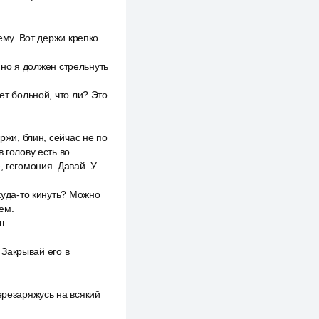
ему. Вот держи крепко.
, но я должен стрельнуть
ет больной, что ли? Это
ржи, блин, сейчас не по
 голову есть во.
, гегомония. Давай. У
куда-то кинуть? Можно
ем.
ш.
 Закрывай его в
ерезаряжусь на всякий