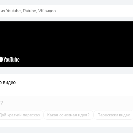
 из Youtube, Rutube, VK видео
о видео
т?
Дай краткий пересказ
Какая основная идея?
Перескажи видео