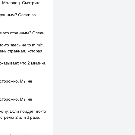
си. Молодец. Смотрите
странным? Следи за
тся это странным? Следи
о-то здесь не to mimic.
ень странная, которая
оказывает, что 2 мимика
осторожно. Мы не
осторожно. Мы не
хочу. Если пойдёт что-то
ыстрелю 2 или 3 раза,