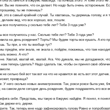
 она останется в бэкрумс навсегда. Ты хочешь этого. Я тоже этого не 
ster. Вы же помните, что он делает. Но надо быть очень осторожным. Е
 прошивку, ты же помнишь?
й, это в самый крайний случай. Ты хватаешь, ты держишь голову, и я
 делаем вид, что все хорошо, все, пошли.
бы все получилось у сколько тебе лет? Тебе 3 года уже?
бы все получилось у нас. Сколько тебе лет? Тебе 3 года уже?
овила на день рождения? Торты? Мы будем торты все кушать. А кто пр
ишь. Ты при, а что ты вообще тут?
 мы придём, или знала, не знала о, пойдём, покажешь, что там находи
рать можно. А что?
не. Хватай, хватай её, хватай. Ага. Что думала, мы не догадаемся, что
то нам теперь сделать? Надо сделать так, чтобы он принял своё обличи
гамоли.
ж не сильно бей вот так вот на что не нравится во есть вот этот датчик.
е может, превраща?
. У него сколько новых аниматроников. Так, рокси рокси была уже, б
xy, на самом деле сегодня день рождения, будем поздравлять его все 
фига себе. Представь, мы такую в бэкрумс найдём. Я понял, я понял. 
Как держи его, держи.
отрите. Так, теперь мне надо зафиксировать голову Ровно и попробов