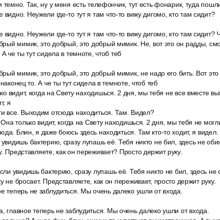
 темно. Так, ну у меня есть телефончик, тут есть фонарик, туда пошл
 видно. Неужели где-то тут я там что-то вижу дигомо, кто там сидит?
видно. Неужели где-то тут я там что-то вижу дигомо, кто там сидит? Ч
обрый мимик, это добрый, это добрый мимик. Не, вот это он радды, смо
 А че ты тут сидела в темноте, чтоб теб
обрый мимик, это добрый, это добрый мимик, не надо его бить. Вот это
 наконец то. А че ты тут сидела в темноте, чтоб теб
лько видит, когда на Свету находишься. 2 дня, мы тебя не все вместе в
т, я
ти все. Выходим отсюда находиться. Там. Видел?
. Она только видит, когда на Свету находишься. 2 дня, мы тебя не мог
да. Блин, я даже боюсь здесь находиться. Там кто-то ходит, я видел.
 увидишь бактерию, сразу лупашь её. Тебя никто не бил, здесь не об
у. Представляете, как он переживает? Просто держит руку.
если увидишь бактерию, сразу лупашь её. Тебя никто не бил, здесь не
у не бросает. Представляете, как он переживает, просто держит руку.
е теперь не заблудиться. Мы очень далеко ушли от входа.
, главное теперь не заблудиться. Мы очень далеко ушли от входа.