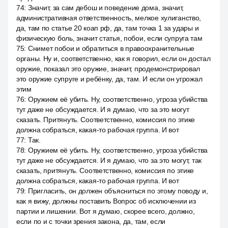
74
:
Значит, за сам дебош и поведение дома, значит,
административная ответственность, мелкое хулиганство,
да, там по статье 20 коап рф, да, там точка 1 за удары и
физическую боль, значит статья, побои, если супруга там
75
:
Снимет побои и обратиться в правоохранительные
органы. Ну и, соответственно, как я говорил, если он достал
оружие, показал это оружие, значит, продемонстрировал
это оружие супруге и ребёнку, да, там. И если он угрожал
этим
76
:
Оружием её убить. Ну, соответственно, угроза убийства
тут даже не обсуждается. И я думаю, что за это могут
сказать. Притянуть. Соответственно, комиссия по этике
должна собраться, какая-то рабочая группа. И вот
77
:
Так.
78
:
Оружием её убить. Ну, соответственно, угроза убийства
тут даже не обсуждается. И я думаю, что за это могут, так
сказать, притянуть. Соответственно, комиссия по этике
должна собраться, какая-то рабочая группа. И вот
79
:
Пригласить, он должен объясниться по этому поводу и,
как я вижу, должны поставить Вопрос об исключении из
партии и лишении. Вот я думаю, скорее всего, должно,
если по и с точки зрения закона, да, там, если