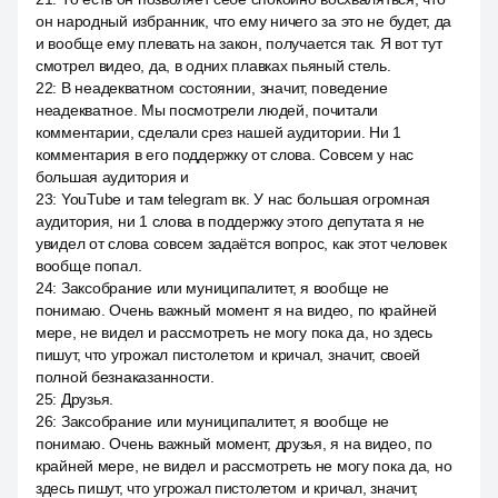
он народный избранник, что ему ничего за это не будет, да
и вообще ему плевать на закон, получается так. Я вот тут
смотрел видео, да, в одних плавках пьяный стель.
22
:
В неадекватном состоянии, значит, поведение
неадекватное. Мы посмотрели людей, почитали
комментарии, сделали срез нашей аудитории. Ни 1
комментария в его поддержку от слова. Совсем у нас
большая аудитория и
23
:
YouTube и там telegram вк. У нас большая огромная
аудитория, ни 1 слова в поддержку этого депутата я не
увидел от слова совсем задаётся вопрос, как этот человек
вообще попал.
24
:
Заксобрание или муниципалитет, я вообще не
понимаю. Очень важный момент я на видео, по крайней
мере, не видел и рассмотреть не могу пока да, но здесь
пишут, что угрожал пистолетом и кричал, значит, своей
полной безнаказанности.
25
:
Друзья.
26
:
Заксобрание или муниципалитет, я вообще не
понимаю. Очень важный момент, друзья, я на видео, по
крайней мере, не видел и рассмотреть не могу пока да, но
здесь пишут, что угрожал пистолетом и кричал, значит,