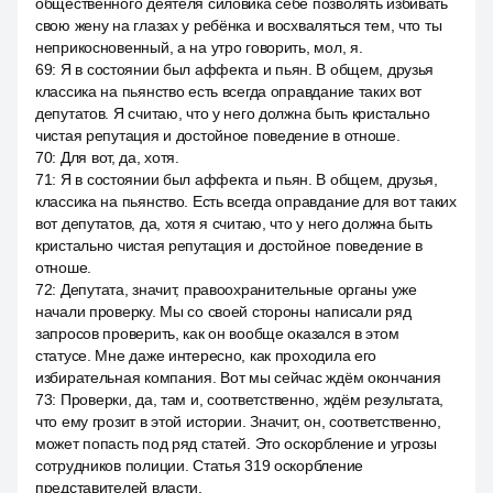
общественного деятеля силовика себе позволять избивать
свою жену на глазах у ребёнка и восхваляться тем, что ты
неприкосновенный, а на утро говорить, мол, я.
69
:
Я в состоянии был аффекта и пьян. В общем, друзья
классика на пьянство есть всегда оправдание таких вот
депутатов. Я считаю, что у него должна быть кристально
чистая репутация и достойное поведение в отноше.
70
:
Для вот, да, хотя.
71
:
Я в состоянии был аффекта и пьян. В общем, друзья,
классика на пьянство. Есть всегда оправдание для вот таких
вот депутатов, да, хотя я считаю, что у него должна быть
кристально чистая репутация и достойное поведение в
отноше.
72
:
Депутата, значит, правоохранительные органы уже
начали проверку. Мы со своей стороны написали ряд
запросов проверить, как он вообще оказался в этом
статусе. Мне даже интересно, как проходила его
избирательная компания. Вот мы сейчас ждём окончания
73
:
Проверки, да, там и, соответственно, ждём результата,
что ему грозит в этой истории. Значит, он, соответственно,
может попасть под ряд статей. Это оскорбление и угрозы
сотрудников полиции. Статья 319 оскорбление
представителей власти.