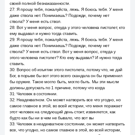
своей полной безнаказанности.
27
:
Я прошу тебя, пожалуйста, ляжь. Я боюсь тебя. У меня
даже ствола нет. Понимаешь? Подожди, почему нет
ствола? У меня есть ствол.
28
:
Вот у меня вопрос, откуда у этого человека пистолет, кто
ему выдавал и нужно тогда ставить.
29
:
Я прошу тебя, пожалуйста, ляжь. Я боюсь тебя. У меня
даже ствола нет. Понимаешь? Подожди, почему нет
ствола? У меня есть ствол. Вот у меня вопрос, откуда у
этого человека пистолет? Кто ему выдавал? И нужно тогда
ставить.
30
:
Вопрос об изъятии этого пистолета, потому что, не дай
Бог, в порыве бы вот этого всего скандала он бы применил
бы оружие. Такое могло быть, могло быть. Мы эти мысли
должны допускать по 1 причине, потому что когда
31
:
Человек в состоянии.
32
:
Неадекватном. Он может натворить все что угодно, но
самое главное в этой, во всей истории, что меня поражает
этот человек на следующий день стоит, извиняется, как
будто как бы ни в чем не бывало, что вот вы
33
:
Человек в неадекватном состоянии, он может натворить
все, что угодно, но самое главное в этой, во всей истории,