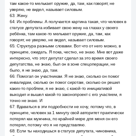
там какое-то мелькает оружие, да, там, как говорят, не
уверяю, не видел, называет силовым.
63
:
Жену.
64
:
Их проблемы. А получается картина такая, что человек в
статусе депутата избивает свою жену на глазах у своего
ребёнка, там какое-то мелькает оружие, да, там, как
говорят, не уверяю, не видел, называет силовым.
65
:
Структура разными словами. Вот что от него можно, в
принципе, ожидать. Я пока, честно, не знаю. Мне вот даже
интересно, что этот депутат сделал за это время своего
депутатства, не знаю, был он в зоне спецоперации, не
было, я не знаю, да, там.
66
:
Помогал он участникам. Я не знаю, сколько он помог
инвалидам, сколько он помог сиротам, сколько он решил
каких-то проблем, я не знаю, с какой-то инициативой
выходил и вышел какой-то законопроект с его участием, я
точно не знаю. И
67
:
Вдаваться в эти подробности не хочу, потому что, в
принципе, человек за 1 минуту свой авторитет практически
потерял как мужчина, по крайней мере для меня он его
потерял, потому что я не представляю.
68
:
Если ты находишься в статусе депутата, чиновника,