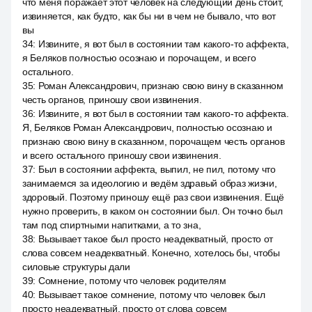
что меня поражает этот человек на следующий день стоит,
извиняется, как будто, как бы ни в чем не бывало, что вот
вы
34
:
Извините, я вот был в состоянии там какого-то аффекта,
я Беляков полностью осознаю и порочащем, и всего
остального.
35
:
Роман Александрович, признаю свою вину в сказанном
честь органов, приношу свои извинения.
36
:
Извините, я вот был в состоянии там какого-то аффекта.
Я, Беляков Роман Александрович, полностью осознаю и
признаю свою вину в сказанном, порочащем честь органов
и всего остального приношу свои извинения.
37
:
Был в состоянии аффекта, выпил, не пил, потому что
занимаемся за идеологию и ведём здравый образ жизни,
здоровый. Поэтому приношу ещё раз свои извинения. Ещё
нужно проверить, в каком он состоянии был. Он точно был
там под спиртными напитками, а то зна,
38
:
Вызывает такое был просто неадекватный, просто от
слова совсем неадекватный. Конечно, хотелось бы, чтобы
силовые структуры дали
39
:
Сомнение, потому что человек родителям
40
:
Вызывает такое сомнение, потому что человек был
просто неадекватный, просто от слова совсем