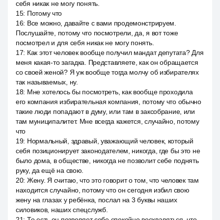
себя никак не могу понять.
15
:
Потому что
16
:
Все можно, давайте с вами продемонстрируем.
Послушайте, потому что посмотрели, да, я вот тоже
посмотрел и для себя никак не могу понять.
17
:
Как этот человек вообще получил мандат депутата? Для
меня какая-то загадка. Представляете, как он обращается
со своей женой? Я уж вообще тогда молчу об избирателях
так называемых, ну.
18
:
Мне хотелось бы посмотреть, как вообще проходила
его компания избирательная компания, потому что обычно
такие люди попадают в думу, или там в заксобрание, или
там муниципалитет. Мне всегда кажется, случайно, потому
что
19
:
Нормальный, здравый, уважающий человек, который
себя позиционирует законодателем, никогда, где бы это не
было дома, в обществе, никогда не позволит себе поднять
руку, да ещё на свою.
20
:
Жену. Я считаю, что это говорит о том, что человек там
находится случайно, потому что он сегодня избил свою
жену на глазах у ребёнка, послал на 3 буквы наших
силовиков, наших спецслужб.
21
:
То есть он позволяет себе спокойно восхваляться, что