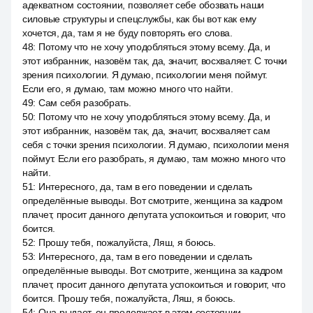
адекватном состоянии, позволяет себе обозвать наши
силовые структуры и спецслужбы, как бы вот как ему
хочется, да, там я не буду повторять его слова.
48
:
Потому что не хочу уподобляться этому всему. Да, и
этот избранник, назовём так, да, значит, восхваляет. С точки
зрения психологии. Я думаю, психологии меня поймут.
Если его, я думаю, там можно много что найти.
49
:
Сам себя разобрать.
50
:
Потому что не хочу уподобляться этому всему. Да, и
этот избранник, назовём так, да, значит, восхваляет сам
себя с точки зрения психологии. Я думаю, психологии меня
поймут. Если его разобрать, я думаю, там можно много что
найти.
51
:
Интересного, да, там в его поведении и сделать
определённые выводы. Вот смотрите, женщина за кадром
плачет, просит данного депутата успокоиться и говорит, что
боится.
52
:
Прошу тебя, пожалуйста, Ляш, я боюсь.
53
:
Интересного, да, там в его поведении и сделать
определённые выводы. Вот смотрите, женщина за кадром
плачет, просит данного депутата успокоиться и говорит, что
боится. Прошу тебя, пожалуйста, Ляш, я боюсь.
54
:
Она рыдает, он продолжает в этом состоянии