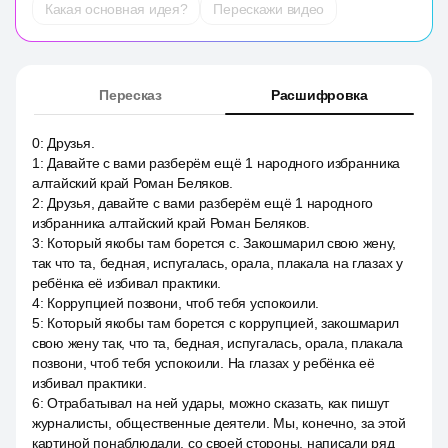
Какая основная идея?
Перескажи видео
Пересказ
Расшифровка
0
:
Друзья.
1
:
Давайте с вами разберём ещё 1 народного избранника
алтайский край Роман Беляков.
2
:
Друзья, давайте с вами разберём ещё 1 народного
избранника алтайский край Роман Беляков.
3
:
Который якобы там борется с. Закошмарил свою жену,
так что та, бедная, испугалась, орала, плакала на глазах у
ребёнка её избивал практики.
4
:
Коррупцией позвони, чтоб тебя успокоили.
5
:
Который якобы там борется с коррупцией, закошмарил
свою жену так, что та, бедная, испугалась, орала, плакала
позвони, чтоб тебя успокоили. На глазах у ребёнка её
избивал практики.
6
:
Отрабатывал на ней удары, можно сказать, как пишут
журналисты, общественные деятели. Мы, конечно, за этой
картиной понаблюдали, со своей стороны, написали ряд