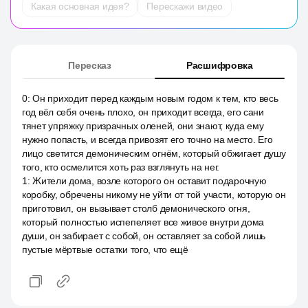
Какая основная идея?
Перескажи видео
Пересказ
Расшифровка
0
:
Он приходит перед каждым новым годом к тем, кто весь
год вёл себя очень плохо, он приходит всегда, его сани
тянет упряжку призрачных оленей, они знают, куда ему
нужно попасть, и всегда привозят его точно на место. Его
лицо светится демоническим огнём, который обжигает душу
того, кто осмелится хоть раз взглянуть на нег.
1
:
Жители дома, возле которого он оставит подарочную
коробку, обречены никому не уйти от той участи, которую он
приготовил, он вызывает столб демонического огня,
который полностью испепеляет все живое внутри дома
души, он забирает с собой, он оставляет за собой лишь
пустые мёртвые остатки того, что ещё