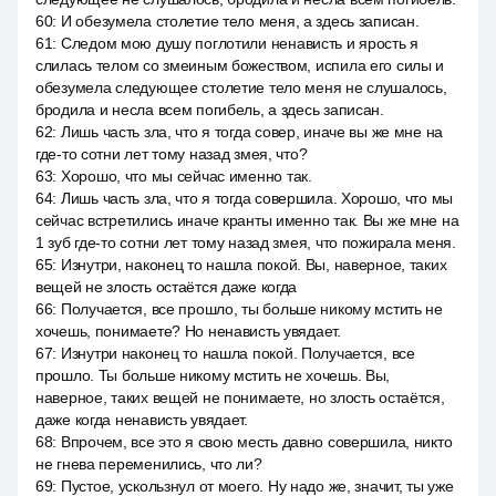
60
:
И обезумела столетие тело меня, а здесь записан.
61
:
Следом мою душу поглотили ненависть и ярость я
слилась телом со змеиным божеством, испила его силы и
обезумела следующее столетие тело меня не слушалось,
бродила и несла всем погибель, а здесь записан.
62
:
Лишь часть зла, что я тогда совер, иначе вы же мне на
где-то сотни лет тому назад змея, что?
63
:
Хорошо, что мы сейчас именно так.
64
:
Лишь часть зла, что я тогда совершила. Хорошо, что мы
сейчас встретились иначе кранты именно так. Вы же мне на
1 зуб где-то сотни лет тому назад змея, что пожирала меня.
65
:
Изнутри, наконец то нашла покой. Вы, наверное, таких
вещей не злость остаётся даже когда
66
:
Получается, все прошло, ты больше никому мстить не
хочешь, понимаете? Но ненависть увядает.
67
:
Изнутри наконец то нашла покой. Получается, все
прошло. Ты больше никому мстить не хочешь. Вы,
наверное, таких вещей не понимаете, но злость остаётся,
даже когда ненависть увядает.
68
:
Впрочем, все это я свою месть давно совершила, никто
не гнева переменились, что ли?
69
:
Пустое, ускользнул от моего. Ну надо же, значит, ты уже