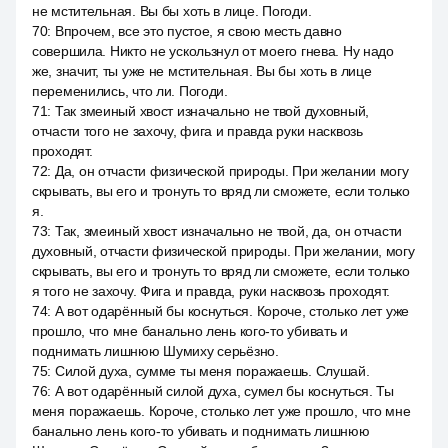
не мстительная. Вы бы хоть в лице. Погоди.
70
:
Впрочем, все это пустое, я свою месть давно
совершила. Никто не ускользнул от моего гнева. Ну надо
же, значит, ты уже не мстительная. Вы бы хоть в лице
переменились, что ли. Погоди.
71
:
Так змеиный хвост изначально не твой духовный,
отчасти того не захочу, фига и правда руки насквозь
проходят.
72
:
Да, он отчасти физической природы. При желании могу
скрывать, вы его и тронуть то вряд ли сможете, если только
я.
73
:
Так, змеиный хвост изначально не твой, да, он отчасти
духовный, отчасти физической природы. При желании, могу
скрывать, вы его и тронуть то вряд ли сможете, если только
я того не захочу. Фига и правда, руки насквозь проходят.
74
:
А вот одарённый бы коснуться. Короче, столько лет уже
прошло, что мне банально лень кого-то убивать и
поднимать лишнюю Шумиху серьёзно.
75
:
Силой духа, сумме ты меня поражаешь. Слушай.
76
:
А вот одарённый силой духа, сумел бы коснуться. Ты
меня поражаешь. Короче, столько лет уже прошло, что мне
банально лень кого-то убивать и поднимать лишнюю