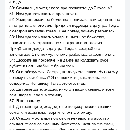
49
:
До.
50
:
Слышали, может, слова про проклятье до 7 колена?
51
:
Нам удалось вновь старая печать.
52
:
Усмирить змеиное божество, понимаю, вам страшно, но
я потратила много сил. Придётся подождать до утра. Тогда
с сестрой его запечатаем. 1 не пойму, почему разбилась.
53
:
Нам удалось вновь усмирить змеиное божество,
понимаю, вам страшно, но я потратила много сил.
Придётся подождать до утра. Тогда с сестрой его
запечатаем 1 не пойму, почему разбилась старая печать.
54
:
Держите её покрепче, не дайте ей колдовать руки
рубите и ноги, чтобы не брыкалась.
55
:
Они обезумели. Сестра, пожалуйста, спаси. Ну почему,
почему ты смеёшься? Я не понимаю, как это она все
сотворила. Ненавижу. Ты за это ответишь.
56
:
Да трепещите, злодеи, никого в ваших семьях я всем
вам, тварям, сполна отомщу.
57
:
Я не пощажу.
58
:
Да трепещите, злодеи, я не пощажу никого в ваших
семьях, я всем вам, тварям, сполна отомщу.
59
:
Следом мою душу поглотили ненависть и ярость я
слилась телом со змеиным божеством, испила его силы,
следующее не слушалось, бродила и несла всем погибель.