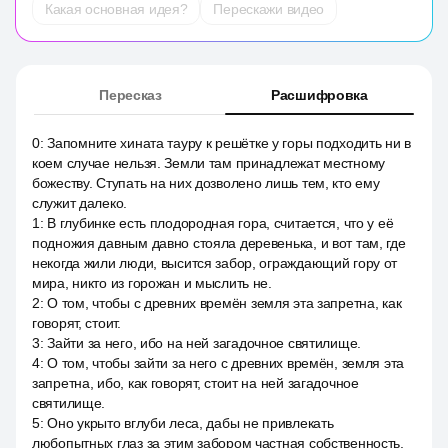
Какая основная идея?
Перескажи видео
Пересказ
Расшифровка
0
:
Запомните хината тауру к решётке у горы подходить ни в
коем случае нельзя. Земли там принадлежат местному
божеству. Ступать на них дозволено лишь тем, кто ему
служит далеко.
1
:
В глубинке есть плодородная гора, считается, что у её
подножия давным давно стояла деревенька, и вот там, где
некогда жили люди, высится забор, ограждающий гору от
мира, никто из горожан и мыслить не.
2
:
О том, чтобы с древних времён земля эта запретна, как
говорят, стоит.
3
:
Зайти за него, ибо на ней загадочное святилище.
4
:
О том, чтобы зайти за него с древних времён, земля эта
запретна, ибо, как говорят, стоит на ней загадочное
святилище.
5
:
Оно укрыто вглуби леса, дабы не привлекать
любопытных глаз за этим забором частная собственность,