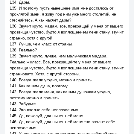
134
:
Дары.
135
:
И поэтому пусть нынешнее имя мне досталось от
проклятой змеи, я живу под ним уже много столетий, не
стесняйтесь. А как насчёт дары?
136
:
Звучит круто, мадам, все, прекращай у меня от вашего
прозвища чувство, будто я воплощением лени стану, звучит
странно, хотя с другой.
137
:
Лучше, чем класс от страны.
138
:
Реально?
139
:
Звучит круто, лучше, чем мальчуковая мадара.
Реально ж класс. Все, прекращайте у меня от вашего
прозвища чувство, будто я воплощением лени стану, звучит
странновато. Хотя, с другой стороны,
140
:
Всегда звали угодно, можно и принять.
141
:
Как вашим душа, поэтому
142
:
Всегда звали меня, как вашим душонкам угодно,
поэтому можно и принять.
143
:
Забудьте.
144
:
Это вполне себе неплохое имя.
145
:
Да, пожалуй, для нынешней меня.
146
:
Да, пожалуй, для нынешней меня это вполне себе
неплохое имя.
147
:
У нас дома их уже целая куча, так что забирай всех,