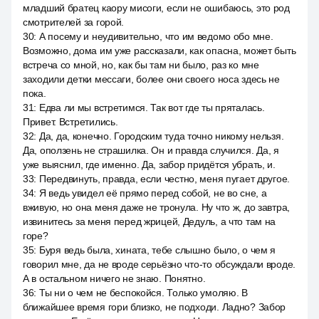
младший братец каору мисоги, если не ошибаюсь, это род
смотрителей за горой.
30
:
А посему и неудивительно, что им ведомо обо мне.
Возможно, дома им уже рассказали, как опасна, может быть
встреча со мной, но, как бы там ни было, раз ко мне
заходили детки мессаги, более они своего носа здесь не
пока.
31
:
Едва ли мы встретимся. Так вот где ты пряталась.
Привет. Встретились.
32
:
Да, да, конечно. Городским туда точно никому нельзя.
Да, оползень не страшилка. Он и правда случился. Да, я
уже выяснил, где именно. Да, забор придётся убрать, и.
33
:
Передвинуть, правда, если честно, меня пугает другое.
34
:
Я ведь увидел её прямо перед собой, не во сне, а
вживую, но она меня даже не тронула. Ну что ж, до завтра,
извинитесь за меня перед жрицей, Дедуль, а что там на
горе?
35
:
Буря ведь была, хината, тебе слышно было, о чем я
говорил мне, да не вроде серьёзно что-то обсуждали вроде.
А в остальном ничего не знаю. Понятно.
36
:
Ты ни о чем не беспокойся. Только умоляю. В
ближайшее время гори близко, не подходи. Ладно? Забор