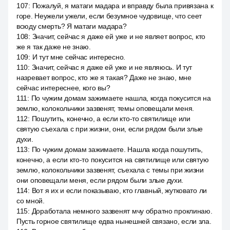
107
:
Пожалуй, я матаги мадара и вправду была привязана к
горе. Неужели ужели, если безумное чудовище, что сеет
всюду смерть? Я матаги мадара?
108
:
Значит, сейчас я даже ей уже и не являет вопрос, кто
же я так даже не знаю.
109
:
И тут мне сейчас интересно.
110
:
Значит, сейчас я даже ей уже и не являюсь. И тут
назревает вопрос, кто же я такая? Даже не знаю, мне
сейчас интереснее, кого вы?
111
:
По чужим домам зажимаете нашла, когда покусится на
землю, колокольчики зазвенят, темы оповещали меня.
112
:
Пошутить, конечно, а если кто-то святилище или
святую съехала с при жизни, они, если рядом были злые
духи.
113
:
По чужим домам зажимаете. Нашла когда пошутить,
конечно, а если кто-то покусится на святилище или святую
землю, колокольчики зазвенят, съехала с темы при жизни
они оповещали меня, если рядом были злые духи.
114
:
Вот я их и если показываю, кто главный, жутковато ли
со мной.
115
:
Доработала немного зазвенят мчу обратно проклинаю.
Пусть горное святилище едва нынешней связано, если зла.