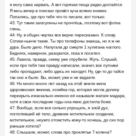
я могу сама нарвать. А вот горячая пища редко достаётся.
Я весь вечер в поисках провёл куча всяких книжек.
Попались, где про тебя что-то писали, вот только.
43
:
Тут такие загагулины не прочтёшь, поэтому вот фотка
глянь.
44
:
Ну, в общих чертах все верно пересказано. К слову.
Сотики нынче такие. Ты про телефоны знаешь, но я ж не
дура. Было дело. Напугала до смерти 1 хулигана наглого.
Бедняга, наверное, разорился, пока я посетил.
45
:
Лазила, правда, симку уже отрубили. Жуть. Слушай,
если про тебя там правду написали, значит, все путники
либо пропадают, либо здесь их находят. Ну, где-то до тайсе
так оно и было. Вы, может, уже и не ведаете.
46
:
Но много много лет назад на этой земле жила
здоровенная змеюка, хозяйка гор, которая могла долину
перекрыть изначально именно её называли матаги мадара,
хотя в свои последние годы она явно достигла боже.
47
:
Вообще, если все сильно упрощать, я злой дух,
поглотивший её тело, древнее мстительное создание,
мстительное, неужто отомстить кому-то хочешь, до сих пор
раньше хотела?
48
:
Слышали, может, слова про проклятье 7 колена?