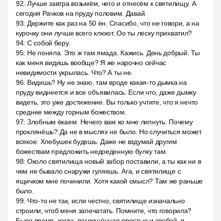
92
:
Лучше завтра возьмём, чего и отнесём к святилищу. А
сегодня Рачков на пруду половим. Давай.
93
:
Держите как раз на 50 ён. Спасибо, что не говори, а на
курочку они лучше всего клюют. Оо ты леску прихватил?
94
:
С собой беру.
95
:
Не поняла. Это ж там ямада. Кажись. День добрый. Ты
как меня видишь вообще? Я же нарочно сейчас
невидимости укрылась. Что? А ты не.
96
:
Видишь? Ну не знаю, там вроде какая-то дымка на
пруду виднеется и все объявилась. Если что, даже дымку
видеть, это уже достижение. Вы только учтите, что я нечто
среднее между горным божеством.
97
:
Злобным ёкаем. Нечего вам ко мне липнуть. Почему
проклянёшь? Да не в мыслях не было. Но случиться может
всякое. Хлебушек будешь. Даже не вздумай другим
божествам предложить недоеденную булку там.
98
:
Около святилища новый забор поставили, а ты как ни в
чем не бывало снаружи гуляешь. Ага, и святилище с
ящичком мне починили. Хотя какой смысл? Там же раньше
было.
99
:
Что-то не так, если честно, святилище изначально
строили, чтоб меня запечатать. Помните, что говорила?
Было время, когда, поглощённая яростью и злобой, я