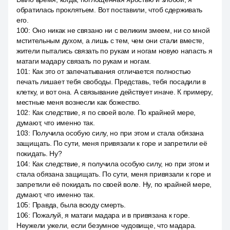
обратилась проклятьем. Вот поставили, чтоб сдерживать
его.
100
:
Оно никак не связано ни с великим змеем, ни со мной
мстительным духом, а лишь с тем, чем они стали вместе,
жители пытались связать по рукам и ногам новую напасть я
матаги мадару связать по рукам и ногам.
101
:
Как это от запечатывания отличается полностью
печать лишает тебя свободы. Представь, тебя посадили в
клетку, и вот она. А связывание действует иначе. К примеру,
местные меня вознесли как божество.
102
:
Как следствие, я по своей воле. По крайней мере,
думают, что именно так.
103
:
Получила особую силу, но при этом и стала обязана
защищать. По сути, меня привязали к горе и запретили её
покидать. Ну?
104
:
Как следствие, я получила особую силу, но при этом и
стала обязана защищать. По сути, меня привязали к горе и
запретили её покидать по своей воле. Ну, по крайней мере,
думают, что именно так.
105
:
Правда, была всюду смерть.
106
:
Пожалуй, я матаги мадара и в привязана к горе.
Неужели ужели, если безумное чудовище, что мадара.