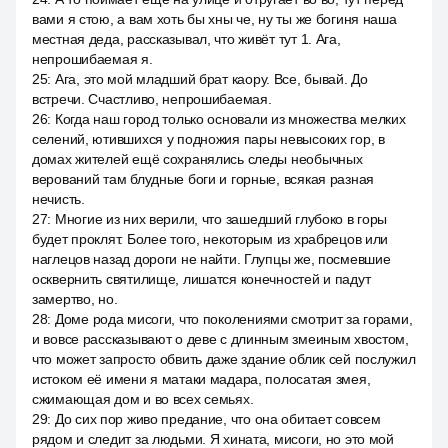
вами я стою, а вам хоть бы хны че, ну ты же богиня наша
местная деда, рассказывал, что живёт тут 1. Ага,
непрошибаемая я.
25
:
Ага, это мой младший брат каору. Все, бывай. До
встречи. Счастливо, непрошибаемая.
26
:
Когда наш город только основали из множества мелких
селений, ютившихся у подножия пары невысоких гор, в
домах жителей ещё сохранялись следы необычных
верований там блудные боги и горные, всякая разная
нечисть.
27
:
Многие из них верили, что зашедший глубоко в горы
будет проклят. Более того, некоторым из храбрецов или
наглецов назад дороги не найти. Глупцы же, посмевшие
осквернить святилище, лишатся конечностей и падут
замертво, но.
28
:
Доме рода мисоги, что поколениями смотрит за горами,
и вовсе рассказывают о деве с длинным змеиным хвостом,
что может запросто обвить даже здание облик сей послужил
истоком её имени я матаки мадара, полосатая змея,
сжимающая дом и во всех семьях.
29
:
До сих пор живо предание, что она обитает совсем
рядом и следит за людьми. Я хината, мисоги, но это мой