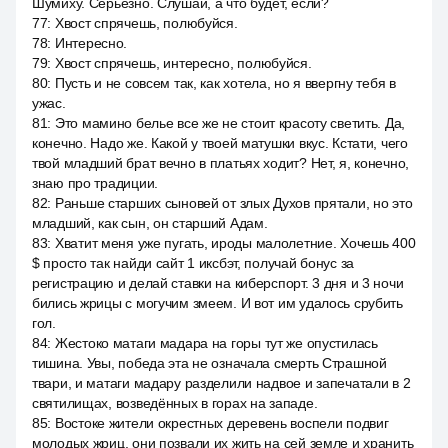
Шумиху. Серьёзно. Слушай, а что будет, если?
77
:
Хвост спрячешь, полюбуйся.
78
:
Интересно.
79
:
Хвост спрячешь, интересно, полюбуйся.
80
:
Пусть и не совсем так, как хотела, но я ввергну тебя в
ужас.
81
:
Это мамино белье все же не стоит красоту светить. Да,
конечно. Надо же. Какой у твоей матушки вкус. Кстати, чего
твой младший брат вечно в платьях ходит? Нет, я, конечно,
знаю про традиции.
82
:
Раньше старших сыновей от злых Духов прятали, но это
младший, как сын, он старший Адам.
83
:
Хватит меня уже пугать, ироды малолетние. Хочешь 400
$ просто так найди сайт 1 иксбэт, получай бонус за
регистрацию и делай ставки на киберспорт. 3 дня и 3 ночи
бились жрицы с могучим змеем. И вот им удалось срубить
гол.
84
:
Жестоко матаги мадара на горы тут же опустилась
тишина. Увы, победа эта не означала смерть Страшной
твари, и матаги мадару разделили надвое и запечатали в 2
святилищах, возведённых в горах на западе.
85
:
Востоке жители окрестных деревень воспели подвиг
молодых жриц, они позвали их жить на сей земле и хранить