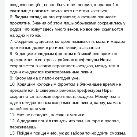
вход воспрещён, но кто бы что не говорил, а правда 1 в
святилище покоится нечто, чего не стоит касаться.
6
:
Людям взгляд на это отравляет, а касание принесёт
проклятие. Знания об этом лишь обрывками сохранились у
родов, что живут здесь много веков, но все они ссылаются
на одно и то же.
7
:
Создание существо, которое называют я, матаги мадара,
проливные дожди в регионе кинки, вызванные
8
:
Ходящим холодным фронтом в ближайшее время не
прекратятся в северных районах префектуры Нары
сохраняется высокая вероятность осадков, между тем в
одзин ожидаются кратковременные ливни.
9
:
Каору мама с папой сегодня уже.
10
:
Ходящим холодным фронтом в ближайшее время не
прекратятся. В северных районах префектуры Нары
сохраняется высокая вероятность осадков. Между тем в
одзин ожидаются кратковременные ливни, каору, мама с
папой сегодня уже
11
:
Уже не вернутся, поезда отменили.
12
:
А дедушка пошёл глянуть, что там, на горе и пропал,
переживаешь.
13
:
Пойдём поищем его, уж до забора точно дойти сможем.