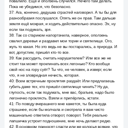
повалило. Ещё и оползень случился. Нечего там делать.
Пока не убедимся, что безопасно.
37
:
Ага, конечно, дедушка страстей наговорил. А ты бы для
разнообразия послушался. Опять же он прав. Там дальше
земля ещё мокрая, и ходить действительно опасно. Эх, ну
если так подумать, зря.
38
:
Так со стариком напортачила, наверное, оползень
свалил деревья и раздавил мои тории и святилище. Ого,
жуть то какая. Но это ведь не вы постарались, а природа. И
вот, допустим, пришёл кто-то все.
39
:
Как рассудить, считать нарушителем? Или все же не
стоит так может проклинать всех легонько? Кто вообще
свой нос на гору суёт? Ты что, не человек, а изверг, если
что, я не зловредная нечисть, которая.
40
:
Всем встречным проклятия раздаёт. Или предлагаешь
губить даже тех, кто пришёл святилище чинить? Ну да,
глупость, если так подумать, мне вас, братьев, надо было
легонечко проклясть. Взяли и припёрлись, кстати.
41
:
По поводу вчерашнего мне кажется, ты была куда
страшнее, если бы молчала и смотрела я вам чисто
машинально ответила отворот, поворот. Тебя реально
лапшичка устроит подношение, мне ночь делают редко.
42
:
В основном приносят сласти или же колосья всякие, что