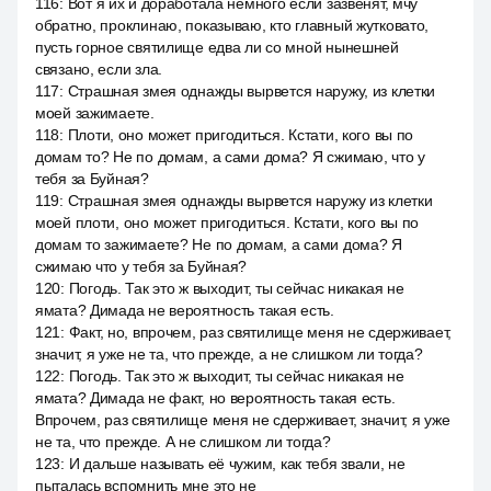
116
:
Вот я их и доработала немного если зазвенят, мчу
обратно, проклинаю, показываю, кто главный жутковато,
пусть горное святилище едва ли со мной нынешней
связано, если зла.
117
:
Страшная змея однажды вырвется наружу, из клетки
моей зажимаете.
118
:
Плоти, оно может пригодиться. Кстати, кого вы по
домам то? Не по домам, а сами дома? Я сжимаю, что у
тебя за Буйная?
119
:
Страшная змея однажды вырвется наружу из клетки
моей плоти, оно может пригодиться. Кстати, кого вы по
домам то зажимаете? Не по домам, а сами дома? Я
сжимаю что у тебя за Буйная?
120
:
Погодь. Так это ж выходит, ты сейчас никакая не
ямата? Димада не вероятность такая есть.
121
:
Факт, но, впрочем, раз святилище меня не сдерживает,
значит, я уже не та, что прежде, а не слишком ли тогда?
122
:
Погодь. Так это ж выходит, ты сейчас никакая не
ямата? Димада не факт, но вероятность такая есть.
Впрочем, раз святилище меня не сдерживает, значит, я уже
не та, что прежде. А не слишком ли тогда?
123
:
И дальше называть её чужим, как тебя звали, не
пыталась вспомнить мне это не