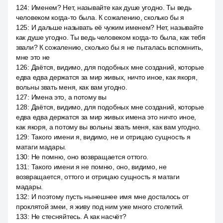
124
:
Именем? Нет, называйте как душе угодно. Ты ведь
человеком когда-то была. К сожалению, сколько бы я
125
:
И дальше называть её чужим именем? Нет, называйте
как душе угодно. Ты ведь человеком когда-то была, как тебя
звали? К сожалению, сколько бы я не пыталась вспомнить,
мне это не
126
:
Даётся, видимо, для подобных мне созданий, которые
едва едва держатся за мир живых, ничто иное, как якоря,
вольны звать меня, как вам угодно.
127
:
Имена это, а потому вы
128
:
Даётся, видимо, для подобных мне созданий, которые
едва едва держатся за мир живых имена это ничто иное,
как якоря, а потому вы вольны звать меня, как вам угодно.
129
:
Такого имени я, видимо, не и отрицаю сущность я
матаги мадары.
130
:
Не помню, оно возвращается оттого.
131
:
Такого имени я не помню, оно, видимо, не
возвращается, оттого и отрицаю сущность я матаги
мадары.
132
:
И поэтому пусть нынешнее имя мне досталось от
проклятой змеи, я живу под ним уже много столетий.
133
:
Не стесняйтесь. А как насчёт?