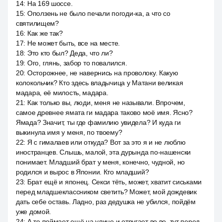
14
:
На 169 шоссе.
15
:
Оползень не было печали погоди-ка, а что со
святилищем?
16
:
Как же так?
17
:
Не может быть, все на месте.
18
:
Это кто был? Деда, что ли?
19
:
Ого, глянь, забор то повалился.
20
:
Осторожнее, не навернись на проволоку. Какую
колокольчик? Кто здесь владычица у Матани великая
мадара, её милость, мадара.
21
:
Как только вы, люди, меня не называли. Впрочем,
самое древнее ямата ги мадара таково моё имя. Ясно?
Ямада? Значит, ты где фамилию увидела? И куда ги
выкинула имя у меня, по твоему?
22
:
Я с гималаев или откуда? Вот за это я и не люблю
иностранцев. Слышь, малой, эта дурында по-нашенски
понимает. Младший брат у меня, конечно, чудной, но
родился и вырос в Японии. Кто младший?
23
:
Брат ещё и японец. Секси тёть, может, хватит сиськами
перед младшеклассником светить? Может, мой дождевик
дать себе оставь. Ладно, раз дедушка не убился, пойдём
уже домой.
24
:
А то поймает ещё на улице и отругает во во, тут перед