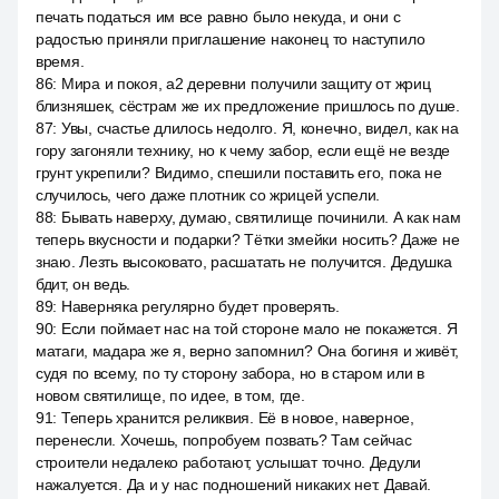
печать податься им все равно было некуда, и они с
радостью приняли приглашение наконец то наступило
время.
86
:
Мира и покоя, a2 деревни получили защиту от жриц
близняшек, сёстрам же их предложение пришлось по душе.
87
:
Увы, счастье длилось недолго. Я, конечно, видел, как на
гору загоняли технику, но к чему забор, если ещё не везде
грунт укрепили? Видимо, спешили поставить его, пока не
случилось, чего даже плотник со жрицей успели.
88
:
Бывать наверху, думаю, святилище починили. А как нам
теперь вкусности и подарки? Тётки змейки носить? Даже не
знаю. Лезть высоковато, расшатать не получится. Дедушка
бдит, он ведь.
89
:
Наверняка регулярно будет проверять.
90
:
Если поймает нас на той стороне мало не покажется. Я
матаги, мадара же я, верно запомнил? Она богиня и живёт,
судя по всему, по ту сторону забора, но в старом или в
новом святилище, по идее, в том, где.
91
:
Теперь хранится реликвия. Её в новое, наверное,
перенесли. Хочешь, попробуем позвать? Там сейчас
строители недалеко работают, услышат точно. Дедули
нажалуется. Да и у нас подношений никаких нет. Давай.