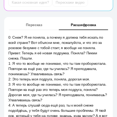
Какая основная идея?
Перескажи видео
Пересказ
Расшифровка
0
:
Снеж? Я не поняла, а почему я должна тебя искать по
всей стране? Вот объясни мне, пожалуйста, и что это за
розовое безумие с тобой стоит, я вообще не поняла.
Привет. Теперь я её новая подружка. Поняла? Пикми
снежа. Пошли.
1
:
Я что-то вообще не понимаю, что ты там пробормотала.
Повтори-ка ещё раз, где ты училась? Я преподавала,
понимаешь? Улавливаешь связь?
2
:
Это теперь моя подруга, поняла, дорогая моя.
3
:
Я что-то вообще не понимаю, что ты там пробормотала.
Повтори-ка ещё раз это теперь моя подруга, поняла?
Дорогая моя, где ты училась? Я преподавала, понимаешь?
Улавливаешь связь?
4
:
А теперь слушай сюда ещё раз, ты к моей снеже
подойдёшь, у тебя будут очень большие проблемы. Я твой
рок, который у тебя на голове, знаешь, куда засуну? А я вот