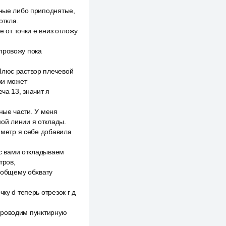
вные либо приподнятые,
откла.
е от точки е вниз отложу
 провожу пока
Плюс раствор плечевой
ки может
ча 13, значит я
ные части. У меня
рной линии я отклады.
тиметр я себе добавила
 с вами откладываем
тров,
к общему обхвату
ку d теперь отрезок г д
и проводим пунктирную