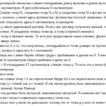
 пунктирной линии мы с вами откладываем длину выточки и длина выт
5 сантиметров. Я для себя возьму 6 сантиметров.
Ставлю точку f2, соединяю точку f1 и f2 и соединяю точку f2 и фэ вот о
, конечно, у меня здесь фломастер, фломастер толстый, возможно, бу
меня получается здесь 6 сантиметров, в принципе.
ь у меня одинаковый раствор. Если у вас раствор получился разный, то е
оняем. Я соединяю теперь точки ф, и точку в прямой линией и
 точку и прямой линии. То есть все прорисовали наше плечико. Далее 
 вверх прямо
м на 3, и то, что получилось, откладываем от точки д вверх по пункт
и, можно и округлить 6 с половиной.
еперь мы с вами берём обхват груди с прибавками и делим на 4. У мен
яю 6 сантиметров общих прибавок и делю на 4.
 г. Я откладываю 27 сантиметров, ставлю точку ц. То есть это у меня б
унктирную
ого низа.
и ставим точку т 2 на пересечении бёдер b2 и на пересечении низа н
чку ц с точкой эль и с точкой. И эти линии должны быть максимально
й прямой, более Ровный.
 ц эль должен быть вогнутый, максимально вогнутый. Я начинаю вот т
и вот так вот плавненько перехожу к точке эль.
олько чего у меня по диагонали, потому что от точки д у кого-то может