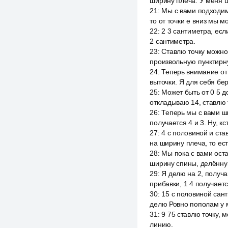
ширину плеча. У меня ш
21
:
Мы с вами подходим 
то от точки е вниз мы м
22
:
2 3 сантиметра, есл
2 сантиметра.
23
:
Ставлю точку можно, 
произвольную пунктирн
24
:
Теперь внимание от
выточки. Я для себя бе
25
:
Может быть от 0 5 д
откладываю 14, ставлю 
26
:
Теперь мы с вами ши
получается 4 и 3. Ну, к
27
:
4 с половиной и ста
на ширину плеча, то ест
28
:
Мы пока с вами оста
ширину спины, делённую
29
:
Я делю на 2, получа
прибавки, 1 4 получает
30
:
15 с половиной сант
делю Ровно пополам у 
31
:
9 75 ставлю точку, 
линию.