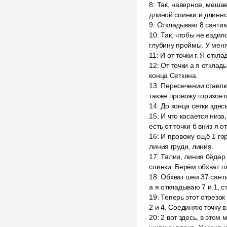
8
:
Так, наверное, мешае
длиной спинки и длинной
9
:
Откладываю 8 сантим
10
:
Так, чтобы не ездил
глубину проймы. У меня 
11
:
И от точки г. Я отк
12
:
От точки а я отклад
конца Сеткина.
13
:
Пересечении ставлю 
также провожу горизон
14
:
До конца сетки здесь
15
:
И что касается низа
есть от точки б вниз я 
16
:
И провожу ещё 1 гор
линия груди, линия.
17
:
Талии, линия бёдер 
спинки. Берём обхват ш
18
:
Обхват шеи 37 санти
а я откладываю 7 и 1, с
19
:
Теперь этот отрезок
2 и 4. Соединяю точку в.
20
:
2 вот здесь, в этом