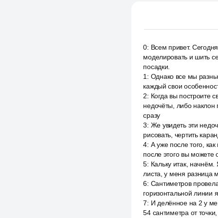
0
:
Всем привет. Сегодня
моделировать и шить се
посадки.
1
:
Однако все мы разны
каждый свои особенност
2
:
Когда вы построите с
недочёты, либо наклон 
сразу
3
:
Же увидеть эти недоч
рисовать, чертить кара
4
:
А уже после того, ка
после этого вы можете 
5
:
Кальку итак, начнём.
листа, у меня разница 
6
:
Сантиметров провела 
горизонтальной линии я
7
:
И делённое на 2 у ме
54 сантиметра от точки,