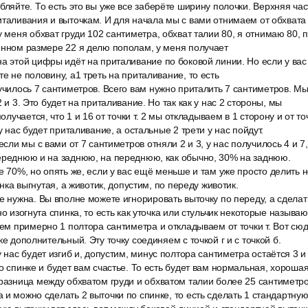
бляйте. То есть это вы уже все заберёте ширину полочки. Верхняя ча
италивания и выточкам. И для начала мы с вами отнимаем от обхвата 
у меня обхват груди 102 сантиметра, обхват талии 80, я отнимаю 80, п
инном размере 22 я делю пополам, у меня получает
на этой цифры идёт на приталивание по боковой линии. Но если у вас
е не половину, a1 треть на приталивание, то есть
училось 7 сантиметров. Всего вам нужно приталить 7 сантиметров. Мы
2 и 3. Это будет на приталивание. Но так как у нас 2 стороны, мы
получается, что 1 и 16 от точки т. 2 мы откладываем в 1 сторону и от т
 у нас будет приталивание, а остальные 2 трети у нас пойдут.
если мы с вами от 7 сантиметров отняли 2 и 3, у нас получилось 4 и 7,
переднюю и на заднюю, на переднюю, как обычно, 30% на заднюю.
е 70%, но опять же, если у вас ещё меньше и там уже просто делить не
пинка выгнутая, а животик, допустим, по переду животик.
е нужна. Вы вполне можете игнорировать выточку по переду, а сделать
но изогнута спинка, то есть как уточка или стульчик некоторые называю
аем примерно 1 полтора сантиметра и откладываем от точки т. Вот сюд
ке дополнительный. Эту точку соединяем с точкой г и с точкой б.
 нас будет изгиб и, допустим, минус полтора сантиметра остаётся 3 и 
по спинке и будет вам счастье. То есть будет вам нормальная, хороша
разница между обхватом груди и обхватом талии более 25 сантиметров
 и можно сделать 2 выточки по спинке, то есть сделать 1 стандартну