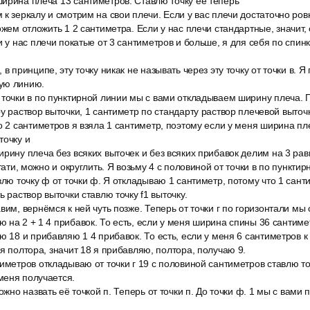
ирина плеча 13 сантиметров. Ставлю точку её теперь
к зеркалу и смотрим на свои плечи. Если у вас плечи достаточно ро
ожем отложить 1 2 сантиметра. Если у нас плечи стандартные, значит, 
и у нас плечи покатые от 3 сантиметров и больше, я для себя по спинк
в принципе, эту точку никак не называть через эту точку от точки в. Я
ую линию.
 точки в по пунктирной линии мы с вами откладываем ширину плеча. 
ру раствор выточки, 1 сантиметр по стандарту раствор плечевой выточ
о 2 сантиметров я взяла 1 сантиметр, поэтому если у меня ширина пле
точку и
рину плеча без всяких выточек и без всяких прибавок делим на 3 рав
стати, можно и округлить. Я возьму 4 с половиной от точки в по пункти
влю точку ф от точки ф. Я откладываю 1 сантиметр, потому что 1 сан
ь раствор выточки ставлю точку f1 выточку.
вим, вернёмся к ней чуть позже. Теперь от точки г по горизонтали мы
 на 2 + 1 4 прибавок. То есть, если у меня ширина спины 36 сантиме
ю 18 и прибавляю 1 4 прибавок. То есть, если у меня 6 сантиметров 
ся полтора, значит 18 я прибавляю, полтора, получаю 9.
иметров откладываю от точки г 19 с половиной сантиметров ставлю точ
меня получается.
можно назвать её точкой п. Теперь от точки п. До точки ф. 1 мы с вам