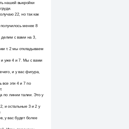
сть нашей выкройки
груди.
олучаю 22, но так как
 получилось менее 8
 делим с вами на 3,
очки т. 2 мы откладываем
 и уже 4 и 7. Мы с вами
чего, и у вас фигура,
 все эти 4 и 7 по
т.
а по линии талии. Это у
2, и остальные 3 и 2 у
я
, у вас будет более
ю