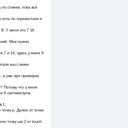
 по спинке, пока все
 есть по горизонтали я
В. У меня это 7 16.
инией. Мне нужно
я 7 и 16, здесь у меня 8
нтали мы с вами
е, а уже при примерке
ю? Потому что у меня
я 8 сантиметров,
в 1.
 точку р. Далее от точки
лю точку ша 2 от touch.