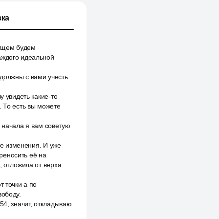
ка
дущем будем
аждого идеальной
должны с вами учесть
у увидеть какие-то
. То есть вы можете
я начала я вам советую
те изменения. И уже
реносить её на
, отложила от верха
т точки а по
вободу.
54, значит, откладываю