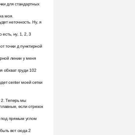
очки для стандартных
на моя.
дет неточность. Ну, я
сть, ну, 1, 2, 3
от точки д пунктирной
ирной линии у меня
я обхват груди 102
удет center моей сетки
 2. Теперь мы
 плавные, если отрезок
ак под прямым углом
 быть вот сюда 2