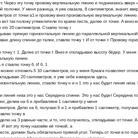
т. Через эту точку провожу вертикальную линию и поднимаюсь вверх 
 полочки. У меня разница, я уже сказала, 8 сантиметров, значит, вве
етров от точки a1 и провожу вниз произвольную вертикальную линию.
о вот так положу утяжелители по краям листа, далее от точки. А вниз
это 20 сантиметров. Ставлю точку г.
ладываю прямую горизонтальную линию до параллельной вертикальной л
ываю длину спинки до талии, ставлю точку т. И от точки т. Провожу го
точку т. 1. Далее от точки т. Вниз я откладываю высоту бёдер. У меня
тальную линию.
 я ставлю точку б. И б. 1.
, можно отложить 5 10 сантиметров, но у меня бумага позволяет отлож
откладываю 20 сантиметров, я уже себе измерила здесь.
изонтальную линию, ставлю точку н и н 1 это у нас будет линия низа.
и линия низа это у нас Середина спинки. Это у нас будет Середина п
еи, делим на 6 и прибавляем 1 сантиметр у меня
метров. Делю на 6, получаю 6 и 1 и прибавляю 1 сантиметр, получаю 7 
тавлю точку в
 делю на 3 равные части, и то, что получилось, откладываю от точки. 
 И вот эту точку назовём её точкой, а
 месте, должен быть обязательно прямой угол. Теперь от точки в по г