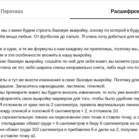
Пересказ
Расшифров
 мы с вами будем строить базовую выкройку, основу по которой в бу
бе вещи любые. От футболок до пальто. Я очень хочу добиться для к
е и одни, и те же формулы к нам каждому не прилепишь, поэтому мы 
и и эти особенности вложить в нашу выкройку.
вою базовую выкройку, сошьёте по ней для себя макет, вы можете сраз
плеча не тот, либо ширина спины неправильно снята, либо ещё что-то
ёты и тут же внести изменения в свою базовую выкройку. Поэтому дл
ндашом. Запаситесь карандашом, ластиком, точилкой.
к вы примерите макет, вы будете вносить изменения, то есть уже внесё
оформлять свою выкройку маркером для того, чтобы было удобнее пе
 Я отложила от края листа 2 сантиметра, провела вертикальную линию
между спинкой и полочкой 8 сантиметров + 2, я отложила 10.
горизонтальную линию на пересечении этих точек я ставлю точку, а о
 откладываю обхват груди + 6 сантиметров я беру 6 сантиметров на с
ня обхват груди 102 сантиметра я прибавляю 6 и делю на 2, получаю 
 а ставлю точку a1.