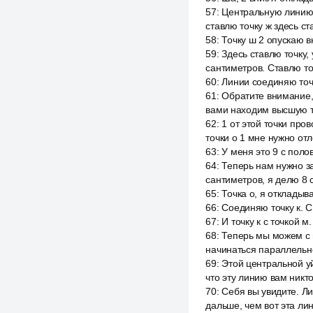
57
:
Центральную линию 
ставлю точку ж здесь ст
58
:
Точку ш 2 опускаю в
59
:
Здесь ставлю точку,
сантиметров. Ставлю то
60
:
Линии соединяю точку
61
:
Обратите внимание, 
вами находим высшую то
62
:
1 от этой точки про
точки о 1 мне нужно от
63
:
У меня это 9 с поло
64
:
Теперь нам нужно за
сантиметров, я делю 8 
65
:
Точка о, я откладыв
66
:
Соединяю точку к. С
67
:
И точку к с точкой м.
68
:
Теперь мы можем с 
начинаться параллельно 
69
:
Этой центральной уй
что эту линию вам никто
70
:
Себя вы увидите. Ли
дальше, чем вот эта лини