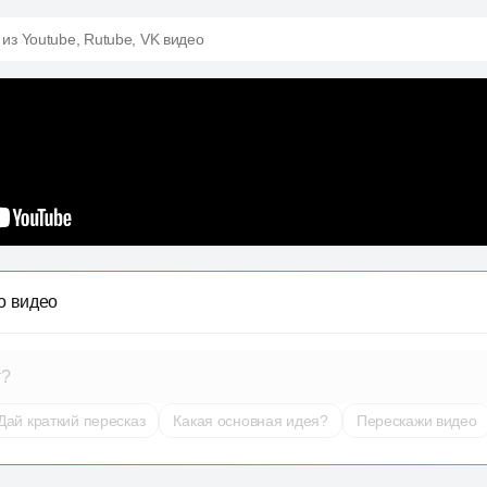
 из Youtube, Rutube, VK видео
о видео
т?
Дай краткий пересказ
Какая основная идея?
Перескажи видео