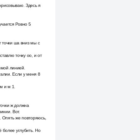
орисовываю. Здесь я
учается Ровно 5
 точки ша вниз мы с
ставлю точку оо, и от
рямой линией.
алии. Если у меня 8
м и м 1.
точки ж должна
инии. Вот.
1. Опять же повторяюсь,
 более углубить. Но