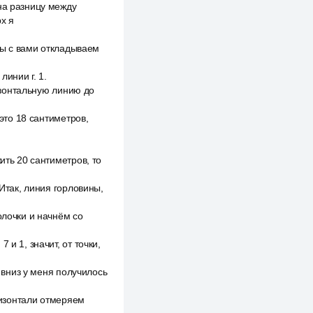
на разницу между
рх я
 мы с вами откладываем
инии г. 1.
ризонтальную линию до
 это 18 сантиметров,
ить 20 сантиметров, то
 Итак, линия горловины,
олочки и начнём со
и 1, значит, от точки,
А вниз у меня получилось
оризонтали отмеряем