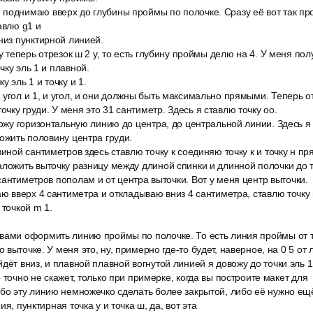
поднимаю вверх до глубины проймы по полочке. Сразу её вот так пр
авлю g1 и
низ пунктирной линией.
 у теперь отрезок ш 2 у, то есть глубину проймы делю на 4. У меня пол
чку эль 1 и плавной.
 эль 1 и точку и 1.
угол и 1, и угол, и они должны быть максимально прямыми. Теперь от
чку груди. У меня это 31 сантиметр. Здесь я ставлю точку оо.
вожу горизонтальную линию до центра, до центральной линии. Здесь я 
ложить половину центра груди.
виной сантиметров здесь ставлю точку к соединяю точку к и точку н п
ложить выточку разницу между длиной спинки и длинной полочки до т
сантиметров пополам и от центра выточки. Вот у меня центр выточки.
аю вверх 4 сантиметра и откладываю вниз 4 сантиметра, ставлю точку 
 точкой m 1.
вами оформить линию проймы по полочке. То есть линия проймы от 
выточке. У меня это, ну, примерно где-то будет, наверное, на 0 5 от л
дёт вниз, и плавной плавной вогнутой линией я довожу до точки эль 
 точно не скажет, только при примерке, когда вы построите макет для
бо эту линию немножечко сделать более закрытой, либо её нужно ещё
я, пунктирная точка у и точка ш, да, вот эта