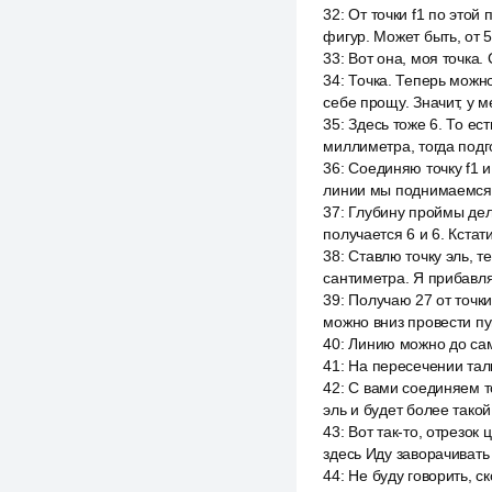
32
:
От точки f1 по этой
фигур. Может быть, от 
33
:
Вот она, моя точка. 
34
:
Точка. Теперь можно
себе прощу. Значит, у 
35
:
Здесь тоже 6. То ест
миллиметра, тогда подг
36
:
Соединяю точку f1 и
линии мы поднимаемся
37
:
Глубину проймы дели
получается 6 и 6. Кстат
38
:
Ставлю точку эль, т
сантиметра. Я прибавл
39
:
Получаю 27 от точки
можно вниз провести п
40
:
Линию можно до сам
41
:
На пересечении тали
42
:
С вами соединяем то
эль и будет более тако
43
:
Вот так-то, отрезок
здесь Иду заворачивать 
44
:
Не буду говорить, ск