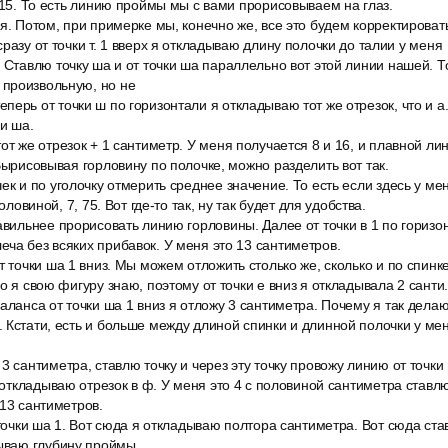
о 15. То есть линию проймы мы с вами прорисовываем на глаз.
я. Потом, при примерке мы, конечно же, все это будем корректировать
разу от точки т. 1 вверх я откладываю длину полочки до талии у меня
 Ставлю точку ша и от точки ша параллельно вот этой линии нашей. То
произвольную, но не
ерь от точки ш по горизонтали я откладываю тот же отрезок, что и а. 
ки ша.
от же отрезок + 1 сантиметр. У меня получается 8 и 16, и плавной л
 Вырисовывая горловину по полочке, можно разделить вот так.
ек и по уголочку отмерить среднее значение. То есть если здесь у мен
половиной, 7, 75. Вот где-то так, ну так будет для удобства.
авильнее прорисовать линию горловины. Далее от точки в 1 по горизо
ча без всяких прибавок. У меня это 13 сантиметров.
т точки ша 1 вниз. Мы можем отложить столько же, сколько и по спинк
о я свою фигуру знаю, поэтому от точки е вниз я откладывала 2 санти.
аланса от точки ша 1 вниз я отложу 3 сантиметра. Почему я так дела
 Кстати, есть и больше между длиной спинки и длинной полочки у мен
3 сантиметра, ставлю точку и через эту точку провожу линию от точки 
я откладываю отрезок в ф. У меня это 4 с половиной сантиметра ставлю
 13 сантиметров.
 точки ша 1. Вот сюда я откладываю полтора сантиметра. Вот сюда став
дываю глубину проймы.