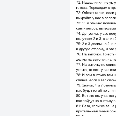
71
:
Наша линия, не углу
готова. Переходим к пр
72
:
Обхват талии, если 
выкройка у нас в полов
73
:
11 и обычно полови
сантиметров, вы возьмит
74
:
Допустим, у вас пол
получаем 2 и 3, значит 
75
:
2 и 3 делим на 2, и 
в другую сторону, и это
76
:
На выточки. То есть 
делим на выточки, на 
77
:
На выточку по спинк
уточка, то есть у вас с
78
:
И вам выточка там н
спинке, если у вас силь
79
:
Значит, 4 и 7 отним
нас будет изгиб по спин
80
:
Вот это получается у
вас пойдут на выточку 
81
:
База, если же ваша 
приталенная линия бока