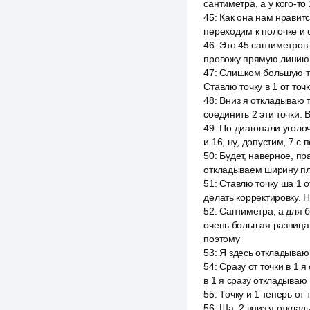
сантиметра, а у кого-т
45
:
Как она нам нравитс
переходим к полочке и с
46
:
Это 45 сантиметров.
провожу прямую линию 
47
:
Слишком большую теп
Ставлю точку в 1 от точ
48
:
Вниз я откладываю т
соединить 2 эти точки.
49
:
По диагонали уголоч
и 16, ну, допустим, 7 с 
50
:
Будет, наверное, пр
откладываем ширину пле
51
:
Ставлю точку ша 1 о
делать корректировку. Н
52
:
Сантиметра, а для б
очень большая разница.
поэтому
53
:
Я здесь откладываю 
54
:
Сразу от точки в 1 
в 1 я сразу откладываю
55
:
Точку и 1 теперь от
56
:
Ша, 2 вниз я откла