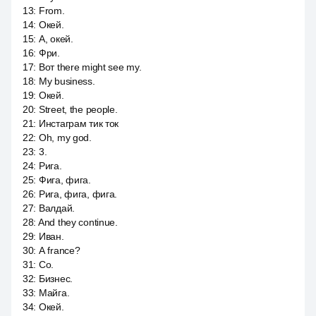
13
:
From.
14
:
Окей.
15
:
А, окей.
16
:
Фри.
17
:
Вот there might see my.
18
:
My business.
19
:
Окей.
20
:
Street, the people.
21
:
Инстаграм тик ток
22
:
Oh, my god.
23
:
3.
24
:
Рига.
25
:
Фига, фига.
26
:
Рига, фига, фига.
27
:
Валдай.
28
:
And they continue.
29
:
Иван.
30
:
А france?
31
:
Со.
32
:
Бизнес.
33
:
Майга.
34
:
Окей.