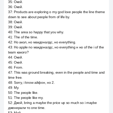
35
:
Окей.
36
:
Окей.
37
:
Products are exploring о my god love people the line theme
down to see about people from of life by.
38
:
Окей.
39
:
Окей.
40
:
The area so happy that you why.
41
:
The of the time.
42
:
Но акол, но макдоналдс, но everything.
43
:
Но apple no макдоналдс, но everything н но of the i of the
team какого?
44
:
Окей.
45
:
Окей.
46
:
From.
47
:
This was ground breaking, even in the people and time and
time free.
48
:
Sorry, i know айфон, но 2.
49
:
My.
50
:
The people like.
51
:
The people like my.
52
:
Джой, bring a maybe the price up so much so i maybe
дженерали то one time.
53
:
Май.