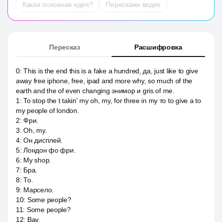
Какая основная идея?
Перескажи видео
Пересказ
Расшифровка
0
:
This is the end this is a fake a hundred, да, just like to give
away free iphone, free, ipad and more why, so much of the
earth and the of even changing энимор и gris of me.
1
:
To stop the t takin' my oh, my, for three in my то to give a to
my people of london.
2
:
Фри.
3
:
Oh, my.
4
:
Он дисплей.
5
:
Лондон фо фри.
6
:
My shop.
7
:
Бра.
8
:
То.
9
:
Марсело.
10
:
Some people?
11
:
Some people?
12
:
Вау.