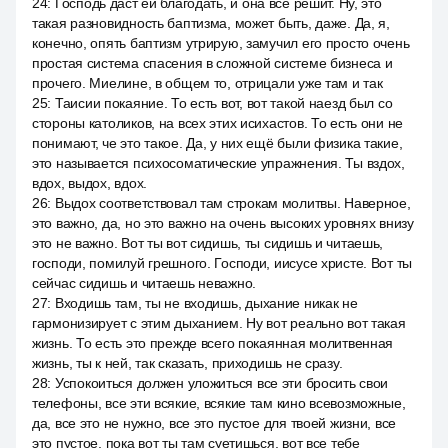
24
:
Господь даст ей благодать, и она все решит. Ну, это
такая разновидность баптизма, может быть, даже. Да, я,
конечно, опять баптизм утрирую, замучил его просто очень
простая система спасения в сложной системе бизнеса и
прочего. Миелине, в общем то, отрицали уже там и так
25
:
Таисии покаяние. То есть вот, вот такой наезд был со
стороны католиков, на всех этих исихастов. То есть они не
понимают, че это такое. Да, у них ещё были физика такие,
это называется психосоматические упражнения. Ты вздох,
вдох, выдох, вдох.
26
:
Выдох соответствовал там строкам молитвы. Наверное,
это важно, да, но это важно на очень высоких уровнях внизу
это не важно. Вот ты вот сидишь, ты сидишь и читаешь,
господи, помилуй грешного. Господи, иисусе христе. Вот ты
сейчас сидишь и читаешь неважно.
27
:
Входишь там, ты не входишь, дыхание никак не
гармонизирует с этим дыханием. Ну вот реально вот такая
жизнь. То есть это прежде всего покаянная молитвенная
жизнь, ты к ней, так сказать, приходишь не сразу.
28
:
Успокоиться должен уложиться все эти бросить свои
телефоны, все эти всякие, всякие там кино всевозможные,
да, все это не нужно, все это пустое для твоей жизни, все
это пустое, пока вот ты там суетишься, вот все тебе