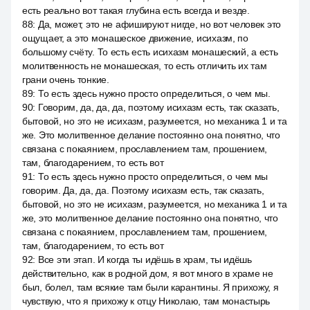
есть реально вот такая глубина есть всегда и везде.
88
:
Да, может, это не афишируют нигде, но вот человек это
ощущает, а это монашеское движение, исихазм, по
большому счёту. То есть есть исихазм монашеский, а есть
молитвенность не монашеская, то есть отличить их там
грани очень тонкие.
89
:
То есть здесь нужно просто определиться, о чем мы.
90
:
Говорим, да, да, да, поэтому исихазм есть, так сказать,
бытовой, но это не исихазм, разумеется, но механика 1 и та
же. Это молитвенное делание постоянно она понятно, что
связана с покаянием, прославлением там, прошением,
там, благодарением, то есть вот
91
:
То есть здесь нужно просто определиться, о чем мы
говорим. Да, да, да. Поэтому исихазм есть, так сказать,
бытовой, но это не исихазм, разумеется, но механика 1 и та
же, это молитвенное делание постоянно она понятно, что
связана с покаянием, прославлением там, прошением,
там, благодарением, то есть вот
92
:
Все эти этап. И когда ты идёшь в храм, ты идёшь
действительно, как в родной дом, я вот много в храме не
был, болел, там всякие там были карантины. Я прихожу, я
чувствую, что я прихожу к отцу Николаю, там монастырь