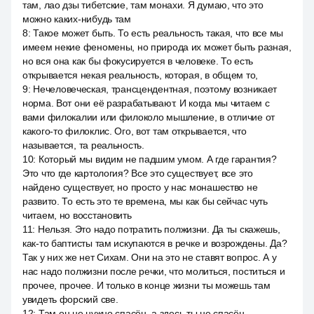
там, лао дзы тибетские, там монахи. Я думаю, что это
можно каких-нибудь там
8
:
Такое может быть. То есть реальность такая, что все мы
имеем некие феномены, но природа их может быть разная,
но вся она как бы фокусируется в человеке. То есть
открывается некая реальность, которая, в общем то,
9
:
Нечеловеческая, трансцендентная, поэтому возникает
норма. Вот они её разрабатывают. И когда мы читаем с
вами филокалии или филоколо мышление, в отличие от
какого-то филоклис. Ого, вот там открывается, что
называется, та реальность.
10
:
Который мы видим не падшим умом. А где гарантия?
Это что где картология? Все это существует, все это
найдено существует, но просто у нас монашество не
развито. То есть это те времена, мы как бы сейчас чуть
читаем, но восстановить
11
:
Нельзя. Это надо потратить полжизни. Да ты скажешь,
как-то баптисты там искупаются в речке и возрождены. Да?
Так у них же нет Сихам. Они на это не ставят вопрос. А у
нас надо полжизни после речки, что молиться, поститься и
прочее, прочее. И только в конце жизни ты можешь там
увидеть форский све.
12
:
Там он не нужно спасён, а здесь ты не спасён.