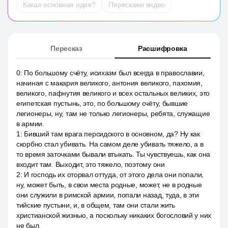
Какая основная идея?
Перескажи видео
Пересказ
Расшифровка
0
:
По большому счёту, исихазм был всегда в православии,
начиная с макария великого, антония великого, пахомия,
великого, пафнутия великого и всех остальных великих, это
египетская пустынь, это, по большому счёту, бывшие
легионеры, ну, там не только легионеры, ребята, служащие
в армии.
1
:
Бивший там врага персидского в основном, да? Ну как
скорбно стал убивать. На самом деле убивать тяжело, а в
то время заточками бывали втыкать. Ты чувствуешь, как она
входит там. Выходит, это тяжело, поэтому они
2
:
И господь их оторвал оттуда, от этого дела они попали,
ну, может быть, в свои места родные, может, не в родные
они служили в римской армии, попали назад, туда, в эти
тийские пустыни, и, в общем, там они стали жить
христианской жизнью, а поскольку никаких богословий у них
не был.