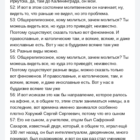
Иркутска, да, там до Калининграда, он мой.
52
:
И вот в этом состоянии молитвенном он начинает, ну,
видеть то, что раньше не видел, но это проблема.
53
:
Общерелигиозное, кому молиться, зачем молиться? Ты
можешь видеть все, но куда это приведёт, неизвестно.
Поэтому существуют, сказать только вот феноменов. И
православные, и католические там, и всякие, всякие, и даже
инославные есть. Вот у нас в буддизме всякие там уже
54
:
Разные виды можно.
55
:
Общерелигиозное, кому молиться, зачем молиться? Ты
можешь видеть все, но куда это приведёт, неизвестно.
Поэтому существуют разные виды, можно сказать только
вот феноменов. И православные, и католические, там, и
всякие, всякие, и даже инославные есть. Вот у нас в
буддизме всякие там уже
56
:
И вот исихазм это как бы направление, которое ралось
на афоне, и, в общем то, этим стали заниматься немцы, а в
последние, вот времена именно занимался особенно
плотно Хоружий Сергей Сергеевич, потому что его сыном
57
:
Его не сыном, а учителем, отцом был Сафроний
Сахаров, известный дядя, который, в общем то, играл ещё
100 лет назад, он был интеллектуалом, дворянином, много
понимал, был художником, и вот он как раз стал учеником