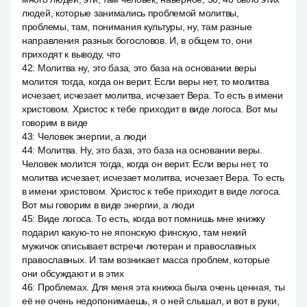
людей, которые занимались проблемой молитвы,
проблемы, там, понимания культуры, ну, там разные
направления разных богословов. И, в общем то, они
приходят к выводу, что
42
:
Молитва ну, это база, это база на основании веры
молится тогда, когда он верит. Если веры нет, то молитва
исчезает, исчезает молитва, исчезает Вера. То есть в имени
христовом. Христос к тебе приходит в виде логоса. Вот мы
говорим в виде
43
:
Человек энергии, а люди
44
:
Молитва. Ну, это база, это база на основании веры.
Человек молится тогда, когда он верит. Если веры нет, то
молитва исчезает, исчезает молитва, исчезает Вера. То есть
в имени христовом. Христос к тебе приходит в виде логоса.
Вот мы говорим в виде энергии, а люди
45
:
Виде логоса. То есть, когда вот помнишь мне книжку
подарил какую-то не японскую финскую, там некий
мужичок описывает встречи лютеран и православных
православных. И там возникает масса проблем, которые
они обсуждают и в этих
46
:
Проблемах. Для меня эта книжка была очень ценная, ты
её не очень недопонимаешь, я о ней слышал, и вот в руки,