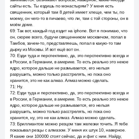
сайты есть. Ты ездишь по монастырям? У меня есть
священник, который там 8 детей имеет хлеще, чем ты, по
моему, он чего-то в пичаево, что ли, там с той стороны, он в
моём доме.
69
:
Так вот, каждый год ездит на iphone. Вот я понимаю, что
он, скорее всего, будучи священником москвичом, попал в
Тамбов, зачем-то, представляешь, попал в какую-то там
дырку из Москвы. И вот ещё вот он.
70
:
Езди туда и перспективно, да, это перспективно всегда и
в России, в Германии, в америке. То есть реально это некое
ядро, которое дальше не размывается, его нельзя
разрушить, можно только расстрелять, но пока оно
хранится, это не как алмаз. Алмаз можно сделать.
71
:
Ну.
72
:
Езди туда и перспективно, да, это перспективно всегда и
в России, в Германии, в америке. То есть реально это некое
ядро, которое дальше не размывается, его нельзя
разрушить, можно только расстрелять, но пока оно
хранится, ну, это не как алмаз. Алмаз можно сделать.
73
:
Бриллиантом можно резцом там железки точить. Я тебе
показывал резцы с алмазом. У меня их штук 10, наверное.
Я какие они 100000 стоят сейчас, да и фиг с ним. Найду,