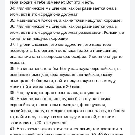
тебя входит и тебе изменяет. Вот это и есть.
34
:
Филиппинское мышление, как бы развивается она в
этом, вот в этой среде она должнат
35
:
Развиваться Колович, а какие точки нащупал хорошие.
36
:
Филиппинское мышление, как бы развивается она в
этом, вот в этой среде она должнат развиваться. Колович, а
какие точки нащупал хорошие
37
:
Ну, они сложные, это методология, это надо тебе
посмотреть. Его органон есть такая работа написанная,
она напечатана в вопросах философии. У меня она где-то
лежала.
38
:
Начинается с того бы. Вот у нас наука европейская, в
основном немецкая, французская, английская, скажу,
немецкая. В общем то, найти некую такую связь между
молитвой этим занимались в 20 веке.
39
:
Что, ну как, которая попыталась, это уже так.
40
:
Начинается с того, что, ну, как бы вот у нас наука
европейская, в основном немецкая, французская,
английская, скажу, немецкая, которая попыталась, в общем
то, найти некую такую связь между молитвой, это этим
занимались в 20 веке уже так.
41
:
Называемая диалектическая теология, там достаточно
много людей, эти, там человек, наверное, 30, 40 было этих