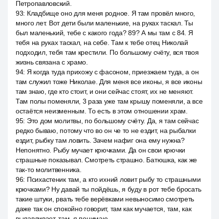
Петропавловский.
93
:
Кладбище оно для меня родное. Я там провёл много,
много лет. Вот дети были маленькие, на руках таскал. Ты
был маленький, тебе с какого года? 89? А мы там с 84. Я
тебя на руках таскал, на себе. Там к тебе отец Николай
подходил, тебя там крестили. По большому счёту, вся твоя
жизнь связана с храмо.
94
:
Я когда туда прихожу с фасоном, приезжаем туда, а он
там служил тоже Николае. Для меня все иконы, я все иконы
там знаю, где кто стоит, и они сейчас стоят, их не меняют.
Там полы поменяли, 3 раза уже там крышу поменяли, а все
остаётся неизменным. То есть в этом отношении храм.
95
:
Это дом молитвы, по большому счёту. Да, я там сейчас
редко бываю, потому что во он че то не ездит, на рыбалки
ездит, рыбку там ловить. Зачем нафиг она ему нужна?
Непонятно. Рыбу мучает крючками. Да он свои крючки
страшные показывал. Смотреть страшно. Батюшка, как же
так-то молитвенника.
96
:
Психастеник там, а кто ихний ловит рыбу то страшными
крючками? Ну давай ты пойдёшь, я буду в рот тебе бросать
такие штуки, рвать тебе верёвками невыносимо смотреть
даже так он спокойно говорит, там как мучается, там, как
вылавливает, там, я понимаю.