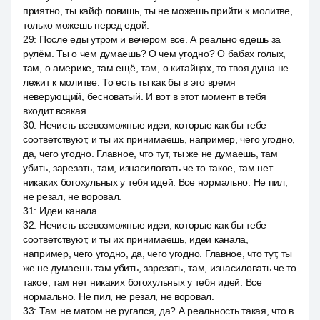
приятно, ты кайф ловишь, ты не можешь прийти к молитве,
только можешь перед едой.
29
:
После еды утром и вечером все. А реально едешь за
рулём. Ты о чем думаешь? О чем угодно? О бабах голых,
там, о америке, там ещё, там, о китайцах, то твоя душа не
лежит к молитве. То есть ты как бы в это время
неверующий, бесноватый. И вот в этот момент в тебя
входит всякая
30
:
Нечисть всевозможные идеи, которые как бы тебе
соответствуют, и ты их принимаешь, например, чего угодно,
да, чего угодно. Главное, что тут, ты же не думаешь, там
убить, зарезать, там, изнасиловать че то такое, там нет
никаких богохульных у тебя идей. Все нормально. Не пил,
не резал, не воровал.
31
:
Идеи канала.
32
:
Нечисть всевозможные идеи, которые как бы тебе
соответствуют, и ты их принимаешь, идеи канала,
например, чего угодно, да, чего угодно. Главное, что тут, ты
же не думаешь там убить, зарезать, там, изнасиловать че то
такое, там нет никаких богохульных у тебя идей. Все
нормально. Не пил, не резал, не воровал.
33
:
Там не матом не ругался, да? А реальность такая, что в