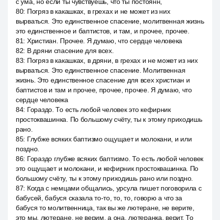
с ума, но если ты чувствуешь, что ты постоянн,
80
:
Погряз в какашках, в грехах и не может из них
вырваться. Это единственное спасение, молитвенная жизнь
это единственное и баптистов, и там, и прочее, прочее.
81
:
Христиан. Прочее. Я думаю, что сердце человека
82
:
В дряни спасение для всех.
83
:
Погряз в какашках, в дряни, в грехах и не может из них
вырваться. Это единственное спасение. Молитвенная
жизнь. Это единственное спасение для всех христиан и
баптистов и там и прочее, прочее, прочее. Я думаю, что
сердце человека
84
:
Гораздо. То есть любой человек это кефирник
простоквашинка. По большому счёту, ты к этому приходишь
рано.
85
:
Глубже всяких баптизмо ощущает и молокани, и или
поздно.
86
:
Гораздо глубже всяких баптизмо. То есть любой человек
это ощущает и молокани, и кефирник простоквашинка. По
большому счёту, ты к этому приходишь рано или поздно.
87
:
Когда с немцами общались, урсула пишет поговорила с
бабусей, бабуся сказала то-то, то, то, говорю а что за
бабуся то молитвенница, так вы же лютеране, не верите,
это мы, лютеране, не верим, а она, лютеранка, верит. То