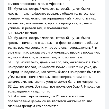
селона афонского, а село Афонский.
58
:
Мужичок, который человек, который, ну, как бы из
крестьян там, на фронте воевал, в общем то, ну все, мы
воевали, у нас есть опыт отрицательный, и этот опыт нас
заставляет, что молиться, просить прощения, то, что и
убивали, и резали там, и помогали там.
59
:
Ничего не знал.
60
:
Мужичок, который человек, который, ну, как бы из
крестьян ничего не знал, там, на фронте воевал, в общем
то, ну, все, мы воевали, у нас есть опыт отрицательный, и
этот опыт нас заставляет, что молиться, просить прощения,
то, что и убивали, и резали там, и помогали там.
61
:
Злу, может быть, даже и не зло, это, как говорится, был
на фронте воевал, но милости божьей никого не убил, да
снаряд не подносил, как вот так бывает на фронте был и не
убил никого, значит, что там корректировал, там огонь
артиллерии, там все что угодно может быть, но конкретно.
62
:
Дел не имел. Вот такая вот промысел божий. И когда он
возвращается назад, то что
63
:
Исихазм перспективен для 21 века, и вообще
православные церкви он не является как бы не то, что
главным трендом его опасаются.