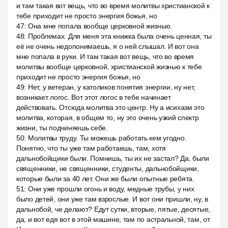
и там такая вот вещь, что во время молитвы христианской к
тебе приходит не просто энергия божья, но
47
:
Она мне попала вообще церковной жизнью.
48
:
Проблемах. Для меня эта книжка была очень ценная, ты
её не очень недопонимаешь, я о ней слышал. И вот она
мне попала в руки. И там такая вот вещь, что во время
молитвы вообще церковной, христианской жизнью к тебе
приходит не просто энергия божья, но
49
:
Нет, у ветеран, у католиков понятия энергии, ну нет,
возникает логос. Вот этот логос в тебе начинает
действовать. Отсюда молитва это центр. Ну а исихазм это
молитва, которая, в общем то, ну это очень узкий спектр
жизни, ты подчиняешь себе.
50
:
Молитвы труду. Ты можешь работать кем угодно.
Понятно, что ты уже там работаешь, там, хотя
дальнобойщики были. Помнишь, ты их не застал? Да, были
священники, не священники, студенты, дальнобойщики,
которые были за 40 лет. Они же были опытные ребята.
51
:
Они уже прошли огонь и воду, медные трубы, у них
было детей, они уже там взрослые. И вот они пришли, ну, в
дальнобой, че делают? Едут сутки, вторые, пятые, десятые,
да, и вот едя вот в этой машине, там по астральной, там, от