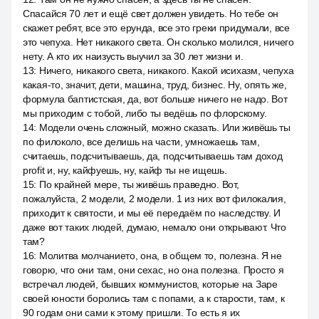
Спасайся 70 лет и ещё свет должен увидеть. Но тебе он
скажет ребят, все это ерунда, все это греки придумали, все
это чепуха. Нет никакого света. Он сколько молился, ничего
нету. А кто их наизусть выучил за 30 лет жизни и.
13
:
Ничего, никакого света, никакого. Какой исихазм, чепуха
какая-то, значит, дети, машина, труд, бизнес. Ну, опять же,
формула баптистская, да, вот больше ничего не надо. Вот
мы приходим с тобой, либо ты ведёшь по флорскому.
14
:
Модели очень сложный, можно сказать. Или живёшь ты
по филоколо, все делишь на части, умножаешь там,
считаешь, подсчитываешь, да, подсчитываешь там доход
profit и, ну, кайфуешь, ну, кайф ты не ищешь.
15
:
По крайней мере, ты живёшь праведно. Вот,
пожалуйста, 2 модели, 2 модели. 1 из них вот филокалия,
приходит к святости, и мы её передаём по наследству. И
даже вот таких людей, думаю, немало они открывают. Что
там?
16
:
Молитва молчанието, она, в общем то, полезна. Я не
говорю, что они там, они сехас, но она полезна. Просто я
встречал людей, бывших коммунистов, которые на Заре
своей юности боролись там с попами, а к старости, там, к
90 годам они сами к этому пришли. То есть я их