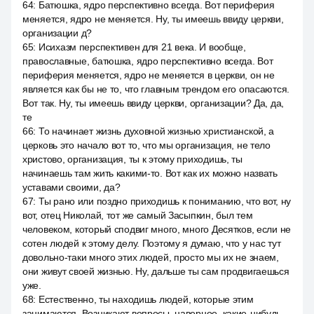
64
:
Батюшка, ядро перспективно всегда. Вот периферия
меняется, ядро не меняется. Ну, ты имеешь ввиду церкви,
организации д?
65
:
Исихазм перспективен для 21 века. И вообще,
православные, батюшка, ядро перспективно всегда. Вот
периферия меняется, ядро не меняется в церкви, он не
является как бы не то, что главным трендом его опасаются.
Вот так. Ну, ты имеешь ввиду церкви, организации? Да, да,
те
66
:
То начинает жизнь духовной жизнью христианской, а
церковь это начало вот то, что мы организация, не тело
христово, организация, ты к этому приходишь, ты
начинаешь там жить какими-то. Вот как их можно назвать
уставами своими, да?
67
:
Ты рано или поздно приходишь к пониманию, что вот, ну
вот, отец Николай, тот же самый Засыпкин, был тем
человеком, который сподвиг много, много Десятков, если не
сотен людей к этому делу. Поэтому я думаю, что у нас тут
довольно-таки много этих людей, просто мы их не знаем,
они живут своей жизнью. Ну, дальше ты сам продвигаешься
уже.
68
:
Естественно, ты находишь людей, которые этим
занимаются. Возникают вопросы, наверное, какие-нибудь