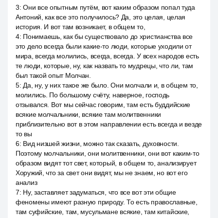
3
:
Они все опытным путём, вот каким образом попал туда
Антоний, как все это получилось? Да, это целая, целая
история. И вот там возникает, в общем то,
4
:
Понимаешь, как бы существовало до христианства все
это дело всегда были какие-то люди, которые уходили от
мира, всегда молились, всегда, всегда. У всех народов есть
те люди, которые, ну, как назвать то мудрецы, что ли, там
был такой опыт Молчан.
5
:
Да, ну, у них такое же было. Они молчали и, в общем то,
молились. По большому счёту, наверное, господь
отзывался. Вот мы сейчас говорим, там есть буддийские
всякие молчальники, всякие там молитвенники
приблизительно вот в этом направлении есть всегда и везде
то вы
6
:
Вид низшей жизни, можно так сказать, духовности.
Поэтому молчальники, они молитвенники, они вот каким-то
образом видят тот свет, который, в общем то, анализирует
Хоружий, что за свет они видят, мы не знаем, но вот его
анализ
7
:
Ну, заставляет задуматься, что все вот эти общие
феномены имеют разную природу. То есть православные,
там суфийские, там, мусульмане всякие, там китайские,