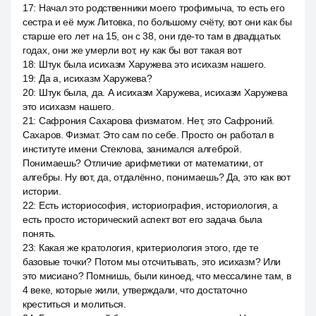
17
:
Начал это родственники моего трофимыча, то есть его
сестра и её муж Литовка, по большому счёту, вот они как бы
старше его лет на 15, он с 38, они где-то там в двадцатых
годах, они же умерли вот, ну как бы вот такая вот
18
:
Штук была исихазм Харужева это исихазм нашего.
19
:
Да а, исихазм Харужева?
20
:
Штук была, да. А исихазм Харужева, исихазм Харужева
это исихазм нашего.
21
:
Сафрония Сахарова физматом. Нет, это Сафроний.
Сахаров. Физмат. Это сам по себе. Просто он работал в
институте имени Стеклова, занимался алгеброй.
Понимаешь? Отличие арифметики от математики, от
алгебры. Ну вот, да, отдалённо, понимаешь? Да, это как вот
истории.
22
:
Есть историософия, историография, историология, а
есть просто исторический аспект вот его задача была
понять.
23
:
Какая же кратология, критериология этого, где те
базовые точки? Потом мы отсчитывать, это исихазм? Или
это мисиано? Помнишь, были киноед, что мессалине там, в
4 веке, которые жили, утверждали, что достаточно
креститься и молиться.