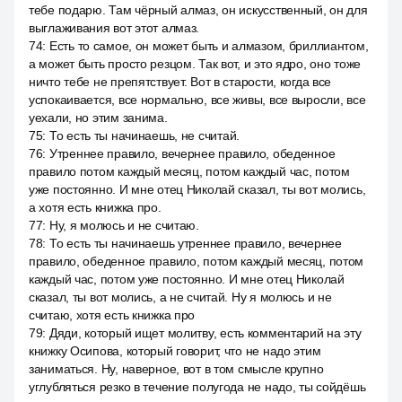
тебе подарю. Там чёрный алмаз, он искусственный, он для
выглаживания вот этот алмаз.
74
:
Есть то самое, он может быть и алмазом, бриллиантом,
а может быть просто резцом. Так вот, и это ядро, оно тоже
ничто тебе не препятствует. Вот в старости, когда все
успокаивается, все нормально, все живы, все выросли, все
уехали, но этим занима.
75
:
То есть ты начинаешь, не считай.
76
:
Утреннее правило, вечернее правило, обеденное
правило потом каждый месяц, потом каждый час, потом
уже постоянно. И мне отец Николай сказал, ты вот молись,
а хотя есть книжка про.
77
:
Ну, я молюсь и не считаю.
78
:
То есть ты начинаешь утреннее правило, вечернее
правило, обеденное правило, потом каждый месяц, потом
каждый час, потом уже постоянно. И мне отец Николай
сказал, ты вот молись, а не считай. Ну я молюсь и не
считаю, хотя есть книжка про
79
:
Дяди, который ищет молитву, есть комментарий на эту
книжку Осипова, который говорит, что не надо этим
заниматься. Ну, наверное, вот в том смысле крупно
углубляться резко в течение полугода не надо, ты сойдёшь