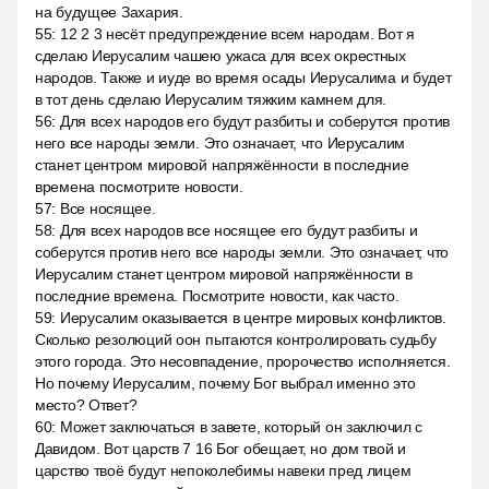
на будущее Захария.
55
:
12 2 3 несёт предупреждение всем народам. Вот я
сделаю Иерусалим чашею ужаса для всех окрестных
народов. Также и иуде во время осады Иерусалима и будет
в тот день сделаю Иерусалим тяжким камнем для.
56
:
Для всех народов его будут разбиты и соберутся против
него все народы земли. Это означает, что Иерусалим
станет центром мировой напряжённости в последние
времена посмотрите новости.
57
:
Все носящее.
58
:
Для всех народов все носящее его будут разбиты и
соберутся против него все народы земли. Это означает, что
Иерусалим станет центром мировой напряжённости в
последние времена. Посмотрите новости, как часто.
59
:
Иерусалим оказывается в центре мировых конфликтов.
Сколько резолюций оон пытаются контролировать судьбу
этого города. Это несовпадение, пророчество исполняется.
Но почему Иерусалим, почему Бог выбрал именно это
место? Ответ?
60
:
Может заключаться в завете, который он заключил с
Давидом. Вот царств 7 16 Бог обещает, но дом твой и
царство твоё будут непоколебимы навеки пред лицем