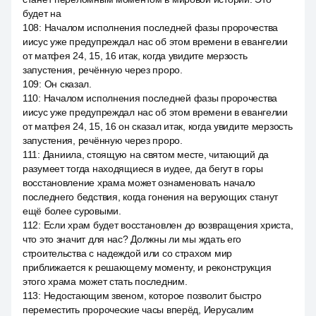
будет на
108
:
Началом исполнения последней фазы пророчества
иисус уже предупреждал нас об этом времени в евангелии
от матфея 24, 15, 16 итак, когда увидите мерзость
запустения, речённую через проро.
109
:
Он сказал.
110
:
Началом исполнения последней фазы пророчества
иисус уже предупреждал нас об этом времени в евангелии
от матфея 24, 15, 16 он сказал итак, когда увидите мерзость
запустения, речённую через проро.
111
:
Даниила, стоящую на святом месте, читающий да
разумеет тогда находящиеся в иудее, да бегут в горы
восстановление храма может ознаменовать начало
последнего бедствия, когда гонения на верующих станут
ещё более суровыми.
112
:
Если храм будет восстановлен до возвращения христа,
что это значит для нас? Должны ли мы ждать его
строительства с надеждой или со страхом мир
приближается к решающему моменту, и реконструкция
этого храма может стать последним.
113
:
Недостающим звеном, которое позволит быстро
переместить пророческие часы вперёд, Иерусалим