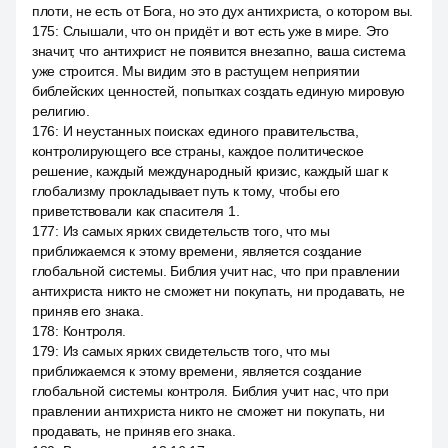
плоти, не есть от Бога, но это дух антихриста, о котором вы.
175
:
Слышали, что он придёт и вот есть уже в мире. Это
значит, что антихрист не появится внезапно, ваша система
уже строится. Мы видим это в растущем неприятии
библейских ценностей, попытках создать единую мировую
религию.
176
:
И неустанных поисках единого правительства,
контролирующего все страны, каждое политическое
решение, каждый международный кризис, каждый шаг к
глобализму прокладывает путь к тому, чтобы его
приветствовали как спасителя 1.
177
:
Из самых ярких свидетельств того, что мы
приближаемся к этому времени, является создание
глобальной системы. Библия учит нас, что при правлении
антихриста никто не сможет ни покупать, ни продавать, не
приняв его знака.
178
:
Контроля.
179
:
Из самых ярких свидетельств того, что мы
приближаемся к этому времени, является создание
глобальной системы контроля. Библия учит нас, что при
правлении антихриста никто не сможет ни покупать, ни
продавать, не приняв его знака.