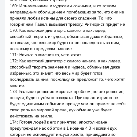
169
:
И знамениями, и чудесами ложными, и со всяким
неправедным обольщением погибающих за то, что они не
приняли любви истины для своего спасения. То, что
говорит нам Павел, вызывает тревогу. Антихрист придёт не
170
:
Как жестокий диктатор с самого, а как лидер,
способный творить и чудеса, обманывая даже избранных,
это значит, что весь мир будет готов последовать за ним,
поскольку он предложит многие.
171
:
Начала знамения то, чего хотят.
172
:
Как жестокий диктатор с самого начала, а как лидер,
способный творить знамения и чудеса, обманывая даже
избранных, это значит, что весь мир будет готов
последовать за ним, поскольку он предложит то, чего хотят
многие.
173
:
Бальное решение мировых проблем, но это решение,
по сути, будет путём невозврата. Приход антихриста не
будет единичным событием прежде чем он примет на себя
свою роль на мировой арене, дух обмана уже будет
действовать на земле.
174
:
Готовя людей к его принятию, апостол иоанн
предупреждал нас об этом в 1 иоанна 4 3 и всякий дух,
который не исповедует иисуса христа, пришедшего во