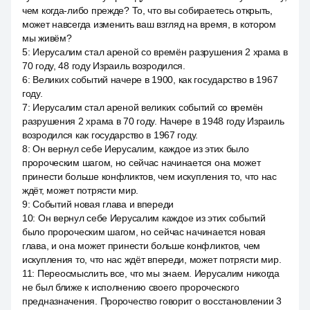
чем когда-либо прежде? То, что вы собираетесь открыть,
может навсегда изменить ваш взгляд на время, в котором
мы живём?
5
:
Иерусалим стал ареной со времён разрушения 2 храма в
70 году, 48 году Израиль возродился.
6
:
Великих событий начере в 1900, как государство в 1967
году.
7
:
Иерусалим стал ареной великих событий со времён
разрушения 2 храма в 70 году. Начере в 1948 году Израиль
возродился как государство в 1967 году.
8
:
Он вернул себе Иерусалим, каждое из этих было
пророческим шагом, но сейчас начинается она может
принести больше конфликтов, чем искупления то, что нас
ждёт, может потрясти мир.
9
:
Событий новая глава и впереди
10
:
Он вернул себе Иерусалим каждое из этих событий
было пророческим шагом, но сейчас начинается новая
глава, и она может принести больше конфликтов, чем
искупления то, что нас ждёт впереди, может потрясти мир.
11
:
Переосмыслить все, что мы знаем. Иерусалим никогда
не был ближе к исполнению своего пророческого
предназначения. Пророчество говорит о восстановлении 3