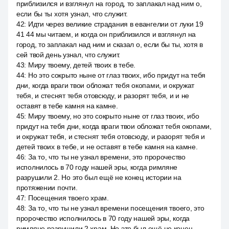
приблизился и взглянул на город, то заплакал над ним о,
если бы ты хотя узнал, что служит.
42
:
Идти через великие страдания в евангелии от луки 19
41 44 мы читаем, и когда он приблизился и взглянул на
город, то заплакал над ним и сказал о, если бы ты, хотя в
сей твой день узнал, что служит.
43
:
Миру твоему, детей твоих в тебе.
44
:
Но это сокрыто ныне от глаз твоих, ибо придут на тебя
дни, когда враги твои обложат тебя окопами, и окружат
тебя, и стеснят тебя отовсюду, и разорят тебя, и и не
оставят в тебе камня на камне.
45
:
Миру твоему, но это сокрыто ныне от глаз твоих, ибо
придут на тебя дни, когда враги твои обложат тебя окопами,
и окружат тебя, и стеснят тебя отовсюду, и разорят тебя и
детей твоих в тебе, и не оставят в тебе камня на камне.
46
:
За то, что ты не узнал времени, это пророчество
исполнилось в 70 году нашей эры, когда римляне
разрушили 2. Но это был ещё не конец истории на
протяжении почти.
47
:
Посещения твоего храм.
48
:
За то, что ты не узнал времени посещения твоего, это
пророчество исполнилось в 70 году нашей эры, когда
римляне разрушили 2 храм. Но это был ещё не конец