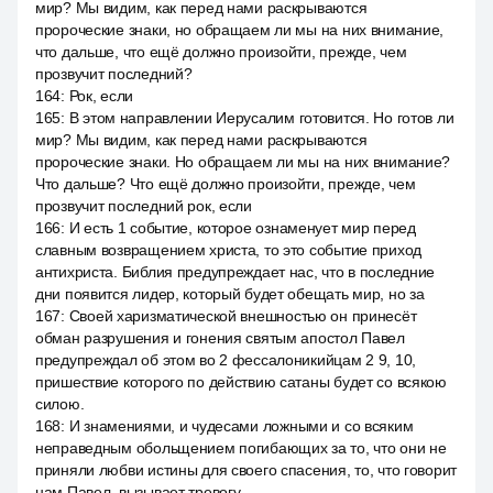
мир? Мы видим, как перед нами раскрываются
пророческие знаки, но обращаем ли мы на них внимание,
что дальше, что ещё должно произойти, прежде, чем
прозвучит последний?
164
:
Рок, если
165
:
В этом направлении Иерусалим готовится. Но готов ли
мир? Мы видим, как перед нами раскрываются
пророческие знаки. Но обращаем ли мы на них внимание?
Что дальше? Что ещё должно произойти, прежде, чем
прозвучит последний рок, если
166
:
И есть 1 событие, которое ознаменует мир перед
славным возвращением христа, то это событие приход
антихриста. Библия предупреждает нас, что в последние
дни появится лидер, который будет обещать мир, но за
167
:
Своей харизматической внешностью он принесёт
обман разрушения и гонения святым апостол Павел
предупреждал об этом во 2 фессалоникийцам 2 9, 10,
пришествие которого по действию сатаны будет со всякою
силою.
168
:
И знамениями, и чудесами ложными и со всяким
неправедным обольщением погибающих за то, что они не
приняли любви истины для своего спасения, то, что говорит
нам Павел, вызывает тревогу.