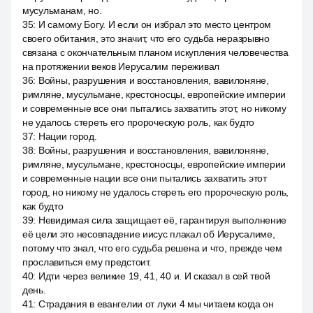
мусульманам, но.
35
:
И самому Богу. И если он избрал это место центром
своего обитания, это значит, что его судьба неразрывно
связана с окончательным планом искупления человечества
на протяжении веков Иерусалим переживал
36
:
Войны, разрушения и восстановления, вавилоняне,
римляне, мусульмане, крестоносцы, европейские империи
и современные все они пытались захватить этот, но никому
не удалось стереть его пророческую роль, как будто
37
:
Нации город.
38
:
Войны, разрушения и восстановления, вавилоняне,
римляне, мусульмане, крестоносцы, европейские империи
и современные нации все они пытались захватить этот
город, но никому не удалось стереть его пророческую роль,
как будто
39
:
Невидимая сила защищает её, гарантируя выполнение
её цели это несовпадение иисус плакал об Иерусалиме,
потому что знал, что его судьба решена и что, прежде чем
прославиться ему предстоит.
40
:
Идти через великие 19, 41, 40 и. И сказал в сей твой
день.
41
:
Страдания в евангелии от луки 4 мы читаем когда он