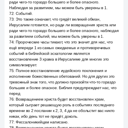
ради чего-то гораздо большего и более опасного.
Наблюдая за развитием, мы можем быть уверены в 1.
72
:
Событий.
73
:
Это также означает, что грядёт великий обман,
Иерусалим готовится, но ради ли возвращения христа или
ради чего-то гораздо большего и более опасного, наблюдая
за развитием событий, мы можем быть уверены в 1.
74
:
Пророческие часы тикают, что это значит для нас, что
ещё впереди 1 из самых ожидаемых и противоречивых
событий в библейской эсхатологии является
восстановление 3 храма в Иерусалиме для многих это
символизирует.
75
:
Полное восстановление иудейского поклонения и
исполнение божественных обетований. Но для других это
тревожный знак того, что должно произойти что-то гораздо
большее и более опасное. Библия предупреждает нас, что
перед
76
:
Возвращением христа будет восстановлен храм,
который сыграет решающую роль в событиях последнего
времени во 2 послании к 2, 3, 4 да не обольстит вас никто
никак, ибо день тот не придёт, доколь.
77
:
Фессалоникийцам написано.
78
:
Возвращением христа будет восстановлен храм,