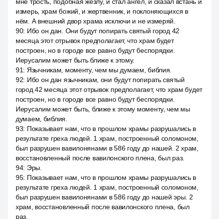
мне трость, подобная жезлу, и стал ангел, и сказал встань и
измерь, храм божий, и жертвенник, и поклоняющихся в
нём. А внешний двор храма исключи и не измеряй.
90
:
Ибо он дан. Они будут попирать святый город 42
месяца этот отрывок предполагает, что храм будет
построен, но в городе все равно будут беспорядки.
Иерусалим может быть ближе к этому.
91
:
Язычникам, моменту, чем мы думаем, библия.
92
:
Ибо он дан язычникам, они будут попирать святый
город 42 месяца этот отрывок предполагает, что храм будет
построен, но в городе все равно будут беспорядки.
Иерусалим может быть, ближе к этому моменту, чем мы
думаем, библия.
93
:
Показывает нам, что в прошлом храмы разрушались в
результате греха людей. 1 храм, построенный соломоном,
был разрушен вавилонянами в 586 году до нашей. 2 храм,
восстановленный после вавилонского плена, был раз.
94
:
Эры.
95
:
Показывает нам, что в прошлом храмы разрушались в
результате греха людей. 1 храм, построенный соломоном,
был разрушен вавилонянами в 586 году до нашей эры. 2
храм, восстановленный после вавилонского плена, был
раз.