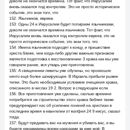
доколе не окончатся времена. Тот факт, что Иерусалим
вновь оказался под контролем. Это не просто историческое
событие, это знак того, что
152
:
Язычников, евреев.
153
:
Одны 24 и Иерусалим будет попираем язычниками,
доколе не окончатся времена язычников. Тот факт, что
Иерусалим вновь оказался под контролем евреев, это не
просто историческое событие, это знак того, что
154
:
Имена язычников подходят к концу, и пришествие
христа ближе, чем когда-либо другим важным признаком
является подготовка к восстановлению 3 храма как мы уже
говорили ранее, вся утварь уже приготовлена.
155
:
А священники левиты уже обучены, но произошло
нечто ещё более шокирующее. В Израиль прибыли рыжие
телки. Это было необходимым условием очищения храма,
описанного в числах 19 2. Вопрос в следующем если.
156
:
Все приготовления уже сделаны, сколько времени
потребуется на строительство этого храма библия также
предупреждает нас об усилении гонений на христиан в
последнее время в евангелии от матфея 24 9 иисус, сказал
тогда.
157
:
Будут предавать вас на мучения и убивать вас, и вы
будете ненавидимы всеми народами за имя моё. В