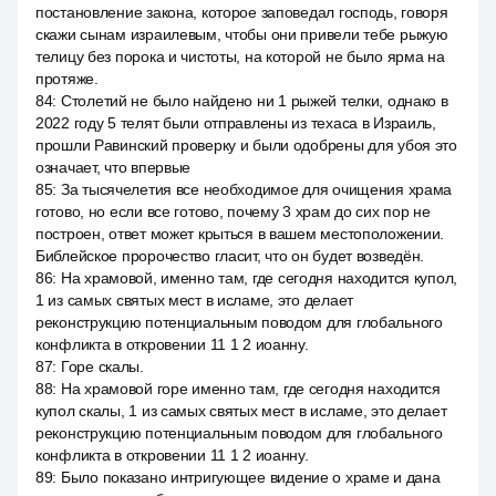
постановление закона, которое заповедал господь, говоря
скажи сынам израилевым, чтобы они привели тебе рыжую
телицу без порока и чистоты, на которой не было ярма на
протяже.
84
:
Столетий не было найдено ни 1 рыжей телки, однако в
2022 году 5 телят были отправлены из техаса в Израиль,
прошли Равинский проверку и были одобрены для убоя это
означает, что впервые
85
:
За тысячелетия все необходимое для очищения храма
готово, но если все готово, почему 3 храм до сих пор не
построен, ответ может крыться в вашем местоположении.
Библейское пророчество гласит, что он будет возведён.
86
:
На храмовой, именно там, где сегодня находится купол,
1 из самых святых мест в исламе, это делает
реконструкцию потенциальным поводом для глобального
конфликта в откровении 11 1 2 иоанну.
87
:
Горе скалы.
88
:
На храмовой горе именно там, где сегодня находится
купол скалы, 1 из самых святых мест в исламе, это делает
реконструкцию потенциальным поводом для глобального
конфликта в откровении 11 1 2 иоанну.
89
:
Было показано интригующее видение о храме и дана