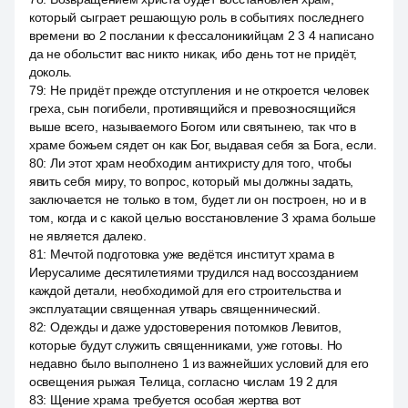
который сыграет решающую роль в событиях последнего
времени во 2 послании к фессалоникийцам 2 3 4 написано
да не обольстит вас никто никак, ибо день тот не придёт,
доколь.
79
:
Не придёт прежде отступления и не откроется человек
греха, сын погибели, противящийся и превозносящийся
выше всего, называемого Богом или святынею, так что в
храме божьем сядет он как Бог, выдавая себя за Бога, если.
80
:
Ли этот храм необходим антихристу для того, чтобы
явить себя миру, то вопрос, который мы должны задать,
заключается не только в том, будет ли он построен, но и в
том, когда и с какой целью восстановление 3 храма больше
не является далеко.
81
:
Мечтой подготовка уже ведётся институт храма в
Иерусалиме десятилетиями трудился над воссозданием
каждой детали, необходимой для его строительства и
эксплуатации священная утварь священнический.
82
:
Одежды и даже удостоверения потомков Левитов,
которые будут служить священниками, уже готовы. Но
недавно было выполнено 1 из важнейших условий для его
освещения рыжая Телица, согласно числам 19 2 для
83
:
Щение храма требуется особая жертва вот