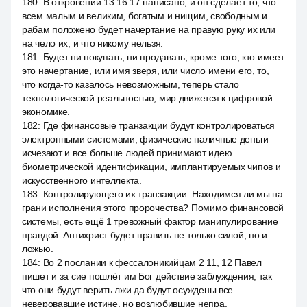
180
:
В откровении 13 16 17 написано, и он сделает то, что
всем малым и великим, богатым и нищим, свободным и
рабам положено будет начертание на правую руку их или
на чело их, и что никому нельзя.
181
:
Будет ни покупать, ни продавать, кроме того, кто имеет
это начертание, или имя зверя, или число имени его, то,
что когда-то казалось невозможным, теперь стало
технологической реальностью, мир движется к цифровой
экономике.
182
:
Где финансовые транзакции будут контролироваться
электронными системами, физические наличные деньги
исчезают и все больше людей принимают идею
биометрической идентификации, имплантируемых чипов и
искусственного интеллекта.
183
:
Контролирующего их транзакции. Находимся ли мы на
грани исполнения этого пророчества? Помимо финансовой
системы, есть ещё 1 тревожный фактор манипулирование
правдой. Антихрист будет править не только силой, но и
ложью.
184
:
Во 2 послании к фессалоникийцам 2 11, 12 Павел
пишет и за сие пошлёт им Бог действие заблуждения, так
что они будут верить лжи да будут осуждены все
неверовавшие истине, но возлюбившие непра.