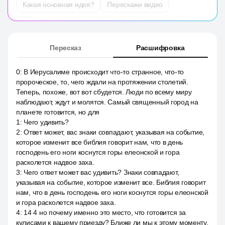
Какая основная идея?
Перескажи видео
Пересказ
Расшифровка
0
:
В Иерусалиме происходит что-то странное, что-то
пророческое, то, чего ждали на протяжении столетий.
Теперь, похоже, вот вот сбудется. Люди по всему миру
наблюдают, ждут и молятся. Самый священный город на
планете готовится, но для
1
:
Чего удивить?
2
:
Ответ может, вас знаки совпадают, указывая на событие,
которое изменит все библия говорит нам, что в день
господень его ноги коснутся горы елеонской и гора
расколется надвое заха.
3
:
Чего ответ может вас удивить? Знаки совпадают,
указывая на событие, которое изменит все. Библия говорит
нам, что в день господень его ноги коснутся горы елеонской
и гора расколется надвое заха.
4
:
14 4 но почему именно это место, что готовится за
кулисами к вашему приезду? Ближе ли мы к этому моменту,