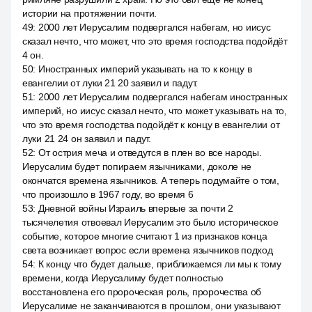
истории на протяжении почти.
49
:
2000 лет Иерусалим подвергался набегам, но иисус
сказал нечто, что может, что это время господства подойдёт
4 он.
50
:
Иностранных империй указывать на то к концу в
евангелии от луки 21 20 заявил и падут.
51
:
2000 лет Иерусалим подвергался набегам иностранных
империй, но иисус сказал нечто, что может указывать на то,
что это время господства подойдёт к концу в евангелии от
луки 21 24 он заявил и падут.
52
:
От острия меча и отведутся в плен во все народы.
Иерусалим будет попираем язычниками, доколе не
окончатся времена язычников. А теперь подумайте о том,
что произошло в 1967 году, во время 6
53
:
Дневной войны Израиль впервые за почти 2
тысячелетия отвоевал Иерусалим это было историческое
событие, которое многие считают 1 из признаков конца
света возникает вопрос если времена язычников подход
54
:
К концу что будет дальше, приближаемся ли мы к тому
времени, когда Иерусалиму будет полностью
восстановлена его пророческая роль, пророчества об
Иерусалиме не заканчиваются в прошлом, они указывают