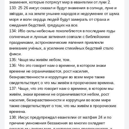
знамения, которые потрясут мир в евангелии от луки 2.
133
:
25 26 иисус сказал и будут знамения в солнце, луне и
звёздах, а на земле уныние народов и недоумение от шума
моря и волн сердца людей будут замирать от страха и
ожидания бедствий, грядущих на все.
134
:
Ибо силы небесные поколеблются в последние годы
солнечные и лунные затмения совпали с библейскими
праздниками, астрономические явления привлекли
внимание учёных, а усиление стихийных бедствий стало
фикси.
135
:
Чаще мы живём небом, том.
136
:
Что это говорит нам о времени, в котором знаки
времени не ограничиваются, рост насилия,
безнравственности и коррупции во всем мире также
свидетельствует, о что мы живём в пророческие времена.
137
:
Чаще, что это говорит нам о времени, в котором мы
живём, знаки времени не ограничиваются небом, рост
насилия, безнравственности и коррупции во всем мире
также свидетельствует о том, что мы живём в пророческие
времена.
138
:
Иисус предупреждал евангелии от матфея 24 и по
причине умножения беззакония во многих охладеет
сегодня мы видим мир, в котором грех превозносится, а