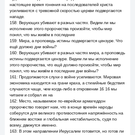
настоящее время гонения на последователей христа
усиливаются с тревожной скоростью церкви подвергаются
нападе.
158
:
Верующих убивают в разных частях. Видим ли мы
исполнение этого пророчества произойти, чтобы мир
понял, что мы живём в последние
159
:
Мира, а проповедь истины подвергается цензуре. Что
ещё должно дни войны?
160
:
Верующих убивают в разных частях мира, а проповедь
истины подвергается цензуре. Видим ли мы исполнение
этого пророчества, что ещё должно произойти, чтобы мир
понял, что мы живём в последние дни войны?
161
:
Продолжаются слухи о войне усиливаются. Мировая
экономика находится на грани краха, а стихийные бедствия
случаются чаще, чем когда-либо в откровении 16 16 мы
читаем и собрал их на
162
:
Место, называемое по-еврейски армагеддон
пророчество говорит нам, что в конце времён народы
соберутся для великого противостояния напряжённость на
ближнем востоке и глобальная нестабильность, судя по
всему, движутся именно.
163
:
В этом направлении Иерусалим готовится, но готов ли