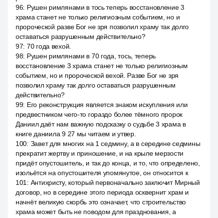
96
:
Рушен римлянами в тось теперь восстановление 3
храма станет не только религиозным событием, но и
пророческой разве Бог не зря позволил храму так долго
оставаться разрушенным действительно?
97
:
70 года вехой.
98
:
Рушен римлянами в 70 года, тось, теперь
восстановление 3 храма станет не только религиозным
событием, но и пророческой вехой. Разве Бог не зря
позволил храму так долго оставаться разрушенным
действительно?
99
:
Его реконструкция является знаком искупления или
предвестником чего-то гораздо более тёмного пророк
Даниил даёт нам важную подсказку о судьбе 3 храма в
книге даниила 9 27 мы читаем и утвер.
100
:
Завет для многих на 1 седмину, а в середине седмины
прекратит жертву и приношение, и на крыле мерзости
придёт опустошитель, и так до конца, и то, что определено,
изольётся на опустошителя упомянутое, он относится к
101
:
Антихристу, который первоначально заключит Мирный
договор, но в середине этого периода осквернит храм и
начнёт великую скорбь это означает, что строительство
храма может быть не поводом для празднования, а