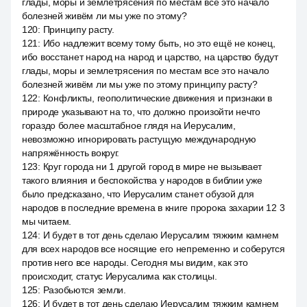
глады, моры и землетрясения по местам все это начало
болезней живём ли мы уже по этому?
120
:
Принципу расту.
121
:
Ибо надлежит всему тому быть, но это ещё не конец,
ибо восстанет народ на народ и царство, на царство будут
глады, моры и землетрясения по местам все это начало
болезней живём ли мы уже по этому принципу расту?
122
:
Конфликты, геополитические движения и признаки в
природе указывают на то, что должно произойти нечто
гораздо более масштабное глядя на Иерусалим,
невозможно игнорировать растущую международную
напряжённость вокруг.
123
:
Круг города ни 1 другой город в мире не вызывает
такого влияния и беспокойства у народов в библии уже
было предсказано, что Иерусалим станет обузой для
народов в последние времена в книге пророка захарии 12 3
мы читаем.
124
:
И будет в тот день сделаю Иерусалим тяжким камнем
для всех народов все носящие его непременно и соберутся
против него все народы. Сегодня мы видим, как это
происходит, статус Иерусалима как столицы.
125
:
Разобьются земли.
126
:
И будет в тот день сделаю Иерусалим тяжким камнем