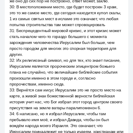
же оно до сих пор не построено, ответ может, заклю.
30
:
В местоположении место, где будет построен 3 храм,
это то же самое место, где сегодня находится купол скалы,
1 из самых святых мест в исламе это означает, что любая
попытка строительства там может спровоцировать
31
:
Беспрецедентный мировой кризис, и этот кризис может
стать началом чего-то гораздо большего с момента
зарождения человечества Иерусалим был больше, чем
просто городом для многих это спорная территория для
других.
32
:
Их религиозный символ, но для тех, кто знает писание,
Иерусалим является пророческим эпицентром божьего
плана не случайно, что величайшие библейские события
произошли именно в этом городе и, согласно
пророчествам, именно сюда.
33
:
Вернётся сам иисус Иерусалим это не просто место на
карте, а живой знак божественной верности библейская
история учит нас, что Бог избрал этот город центром своего
присутствия на земле ватары паралипоменон 6.
34
:
6 написано, но я избрал Иерусалим, чтобы там
пребывало имя моё, и избрал Давида, чтобы он был
вождём народа моего Израиля. Это означает, что
Иерусалим принадлежит не только иудеям, христианам или