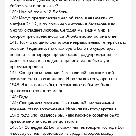
библейская истина отве?
139
:
Нас об этом в 12 Любовь.
140
:
Иисус предупреждал нас об этом в евангелии от
матфея 24 12, и по причине умножения беззакония во
многих охладеет Любовь. Сегодня мы видим мир, в
котором грех превозносится. А библейская истина отве.
141
:
То, что когда-то считалось неправильным, теперь стало
нормой. Люди живут так, как будто Бога не существует,
полностью игнорируя пророческие предупреждения. Но
разве это моральное дистанцирование не было уже
предусмотрено в
142
:
Священном писании. 1 из величайших знамений
времени стало возрождение Израиля как государства в
1948. Это, казалось бы, невозможное событие было
предсказано за столетие до
143
:
Году.
144
:
Священном писании. 1 из величайших знамений
времени стало возрождение Израиля как государства в
1948 году. Это, казалось бы, невозможное событие было
предсказано за столетие до этого в
145
:
37 20 дедна 22 Бог и скажи им так говорит господь Бог,
я возьму сынов израилевых из среды народов, между