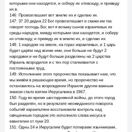
которыми они находятся, и соберу их отовсюду, и приведу
их в.
146
:
Провозглашает вот землю их и сделаю их.
147
:
37 20 дедна 22 Бог провозглашает и скажи им так
говорит господь Бог, вот я возьму сынов израилевых из
среды народов, между которыми они находятся, и соберу
их отовсюду, и приведу их в землю их, и сделаю их.
148
:
1 народом на земле, на горах израилевых, и 1 царь
будет царём над всеми ими, они больше не будут 2
народами и не будут больше разделены на 2 царства
Израиль возродился и с тех пор сталкивается с
постоянными труд.
149
:
Исполнение этого пророчества показывает нам, что
мы живём в решающее время, но пророчество не
остановилось на возрождении Израиля другим важным
знаком стало взятие Иерусалима в 1967.
150
:
Году во время шестидневной войны, до этого город
был разделён, но в результате неожиданного поворота
событий израильтяне восстановили контроль над
священным городом это исполнило слова иисуса в
евангелии от луки 20.
151
:
Одны 24 и Иерусалим будет попираем язычниками,