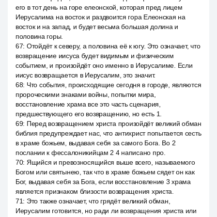
его в тот день на горе елеонской, которая пред лицем
Иерусалима на восток и раздвоится гора Елеонская на
восток и на запад, и будет весьма большая долина и
половина горы.
67
:
Отойдёт к северу, а половина её к югу. Это означает, что
возвращение иисуса будет видимым и физическим
событием, и произойдёт оно именно в Иерусалиме. Если
иисус возвращается в Иерусалим, это значит.
68
:
Что события, происходящие сегодня в городе, являются
пророческими знаками войны, попытки мира,
восстановление храма все это часть сценария,
предшествующего его возвращению, но есть 1.
69
:
Перед возвращением христа произойдёт великий обман
библия предупреждает нас, что антихрист попытается сесть
в храме божьем, выдавая себя за самого Бога. Во 2
послании к фессалоникийцам 2 4 написано про.
70
:
Ящийся и превозносящийся выше всего, называемого
Богом или святынею, так что в храме божьем сядет он как
Бог, выдавая себя за Бога, если восстановление 3 храма
является признаком близости возвращения христа.
71
:
Это также означает, что грядёт великий обман,
Иерусалим готовится, но ради ли возвращения христа или