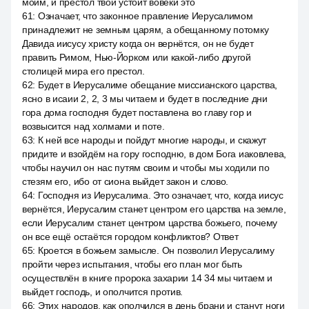
моим, и престол твой устоит вовеки это
61
:
Означает, что законное правление Иерусалимом
принадлежит не земным царям, а обещанному потомку
Давида иисусу христу когда он вернётся, он не будет
править Римом, Нью-Йорком или какой-либо другой
столицей мира его престол.
62
:
Будет в Иерусалиме обещание миссианского царства,
ясно в исаии 2, 2, 3 мы читаем и будет в последние дни
гора дома господня будет поставлена во главу гор и
возвысится над холмами и поте.
63
:
К ней все народы и пойдут многие народы, и скажут
придите и взойдём на гору господню, в дом Бога иаковлева,
чтобы научил он нас путям своим и чтобы мы ходили по
стезям его, ибо от сиона выйдет закон и слово.
64
:
Господня из Иерусалима. Это означает, что, когда иисус
вернётся, Иерусалим станет центром его царства на земле,
если Иерусалим станет центром царства божьего, почему
он все ещё остаётся городом конфликтов? Ответ
65
:
Кроется в божьем замысле. Он позволил Иерусалиму
пройти через испытания, чтобы его план мог быть
осуществлён в книге пророка захарии 14 34 мы читаем и
выйдет господь, и ополчится против.
66
:
Этих народов, как ополчился в день брани и станут ноги