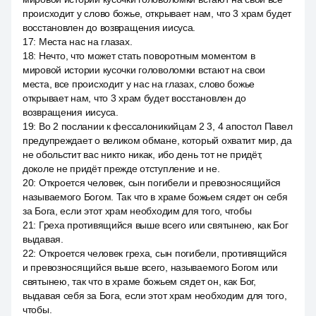
происходит у слово божье, открывает нам, что 3 храм будет
восстановлен до возвращения иисуса.
17
:
Места нас на глазах.
18
:
Нечто, что может стать поворотным моментом в
мировой истории кусочки головоломки встают на свои
места, все происходит у нас на глазах, слово божье
открывает нам, что 3 храм будет восстановлен до
возвращения иисуса.
19
:
Во 2 послании к фессалоникийцам 2 3, 4 апостол Павел
предупреждает о великом обмане, который охватит мир, да
не обольстит вас никто никак, ибо день тот не придёт,
доколе не придёт прежде отступление и не.
20
:
Откроется человек, сын погибели и превозносящийся
называемого Богом. Так что в храме божьем сядет он себя
за Бога, если этот храм необходим для того, чтобы
21
:
Греха противящийся выше всего или святынею, как Бог
выдавая.
22
:
Откроется человек греха, сын погибели, противящийся
и превозносящийся выше всего, называемого Богом или
святынею, так что в храме божьем сядет он, как Бог,
выдавая себя за Бога, если этот храм необходим для того,
чтобы.