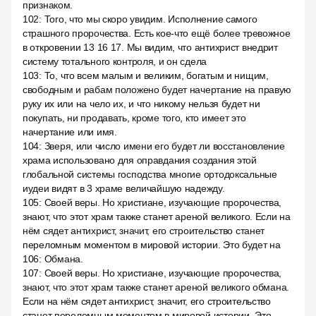
признаком.
102
:
Того, что мы скоро увидим. Исполнение самого
страшного пророчества. Есть кое-что ещё более тревожное
в откровении 13 16 17. Мы видим, что антихрист внедрит
систему тотального контроля, и он сдела
103
:
То, что всем малым и великим, богатым и нищим,
свободным и рабам положено будет начертание на правую
руку их или на чело их, и что никому нельзя будет ни
покупать, ни продавать, кроме того, кто имеет это
начертание или имя.
104
:
Зверя, или число имени его будет ли восстановление
храма использовано для оправдания создания этой
глобальной системы господства многие ортодоксальные
иудеи видят в 3 храме величайшую надежду.
105
:
Своей веры. Но христиане, изучающие пророчества,
знают, что этот храм также станет ареной великого. Если на
нём сядет антихрист, значит, его строительство станет
переломным моментом в мировой истории. Это будет на
106
:
Обмана.
107
:
Своей веры. Но христиане, изучающие пророчества,
знают, что этот храм также станет ареной великого обмана.
Если на нём сядет антихрист, значит, его строительство
станет переломным моментом в мировой истории. Это