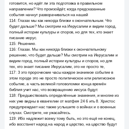
готовится, но идёт ли эта подготовка в правильном
направлении? Что произойдёт, когда предсказанные
события начнут разворачиваться на нашей
114
:
Глазах мы как никогда близки к окончательным. Что
будет дальше? Мы смотрим на Иерусалим и видим город,
полный истории культуры и споров, но для тех, кто знает
писание иерус.
115
:
Решению.
116
:
Глазах. Мы как никогда близки к окончательному
решению, что будет дальше? Мы смотрим на Иерусалим и
видим город, полный истории культуры и споров, но для
тех, кто знает писание Иерусалим, это не просто те,
117
:
3 это пророческие часы каждое значимое событие в
этом городе это не просто политическое или религиозное
событие, а часть великой головоломки конца времён
библия учит нас, что возвращению иисуса будут.
118
:
Предшествовать определённые знамения, и многие из
них уже видны в евангелии от матфея 24 6 ить 8. Христос
предупреждает нас также услышите о войнах и о военных
слухах. Смотрите, не ужасайтесь.
119
:
Ибо надлежит всему тому быть, но это ещё не конец,
ибо восстанет народ на народ и царство, на царство будут