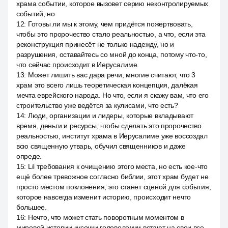
храма событии, которое вызовет серию неконтролируемых
событий, но
12
:
Готовы ли мы к этому, чем придётся пожертвовать,
чтобы это пророчество стало реальностью, а что, если эта
реконструкция принесёт не только надежду, но и
разрушения, оставайтесь со мной до конца, потому что-то,
что сейчас происходит в Иерусалиме.
13
:
Может лишить вас дара речи, многие считают, что 3
храм это всего лишь теоретическая концепция, далёкая
мечта еврейского народа. Но что, если я скажу вам, что его
строительство уже ведётся за кулисами, что есть?
14
:
Люди, организации и лидеры, которые вкладывают
время, деньги и ресурсы, чтобы сделать это пророчество
реальностью, институт храма в Иерусалиме уже воссоздал
всю священную утварь, обучил священников и даже
опреде.
15
:
Lil требования к очищению этого места, но есть кое-что
ещё более тревожное согласно библии, этот храм будет не
просто местом поклонения, это станет сценой для события,
которое навсегда изменит историю, происходит нечто
большее.
16
:
Нечто, что может стать поворотным моментом в
мировой истории кусочки головоломки встают на свои все