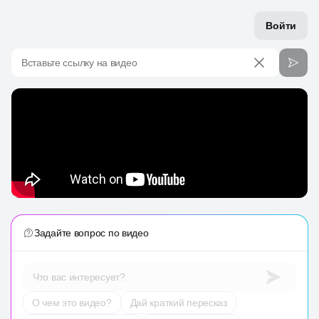
Войти
Вставьте ссылку на видео
Задайте вопрос по видео
Что вас интересует?
О чем это видео?
Дай краткий пересказ