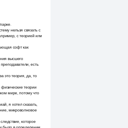
спарке.
стему нельзя связать с
апример, с теорией или
кающая софт как
вания высшего
ь преподаватели, есть
а это теория, да, то
о физические теории
ском мире, потому что
ай, я хотел сказать,
ение, микроволновое
 следствие, которое
там было в определении