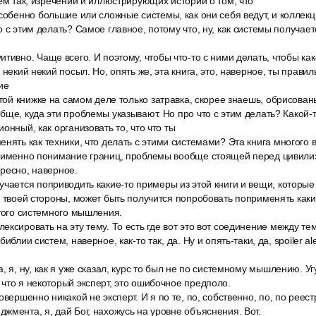
жем так, изречений и иллюстрирующих историй о том, что
собенно большие или сложные системы, как они себя ведут, и коллекци
 с этим делать? Самое главное, потому что, ну, как системы получает
тивно. Чаще всего. И поэтому, чтобы что-то с ними делать, чтобы как-
 некий некий посыл. Но, опять же, эта книга, это, наверное, ты правиль
ие
этой книжке на самом деле только затравка, скорее знаешь, обрисова
бще, куда эти проблемы указывают. Но про что с этим делать? Какой-т
онный, как организовать то, что что ты
нять как техники, что делать с этими системами? Эта книга многого в
о именно понимание границ, проблемы вообще стоящей перед цивилиз
ресно, наверное.
чается поприводить какие-то примеры из этой книги и вещи, которые 
с твоей стороны, может быть получится попробовать поприменять как
этого системного мышления.
ксировать на эту тему. То есть где вот это вот соединение между те
иблии систем, наверное, как-то так, да. Ну и опять-таки, да, spoiler ale
, я, ну, как я уже сказал, курс то был не по системному мышлению. Уг
что я некоторый эксперт, это ошибочное предполо.
овершенно никакой не эксперт. И я по те, по, собственно, по, по реес
жмента, я, дай Бог, нахожусь на уровне объяснения. Вот.