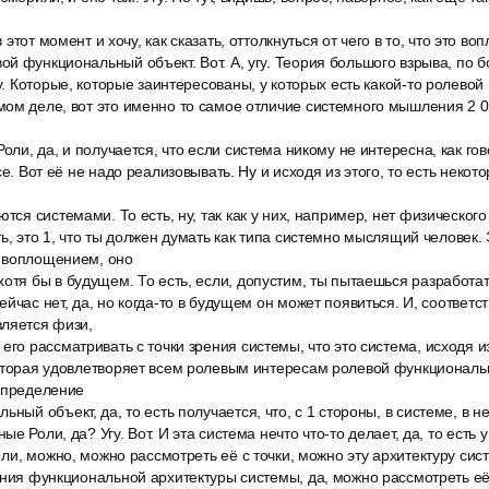
 в этот момент и хочу, как сказать, оттолкнуться от чего в то, что это в
й функциональный объект. Вот. А, угу. Теория большого взрыва, по б
гу. Которые, которые заинтересованы, у которых есть какой-то ролевой
ом деле, вот это именно то самое отличие системного мышления 2 0
Роли, да, и получается, что если система никому не интересна, как го
се. Вот её не надо реализовывать. Ну и исходя из этого, то есть некот
ются системами. То есть, ну, так как у них, например, нет физическог
ть, это 1, что ты должен думать как типа системно мыслящий человек.
 воплощением, оно
отя бы в будущем. То есть, если, допустим, ты пытаешься разработа
йчас нет, да, но когда-то в будущем он может появиться. И, соответс
вляется физи,
его рассматривать с точки зрения системы, что это система, исходя и
оторая удовлетворяет всем ролевым интересам ролевой функциональны
 определение
ьный объект, да, то есть получается, что, с 1 стороны, в системе, в 
е Роли, да? Угу. Вот. И эта система нечто что-то делает, да, то есть у
о ли, можно, можно рассмотреть её с точки, можно эту архитектуру си
ения функциональной архитектуры системы, да, можно рассмотреть её