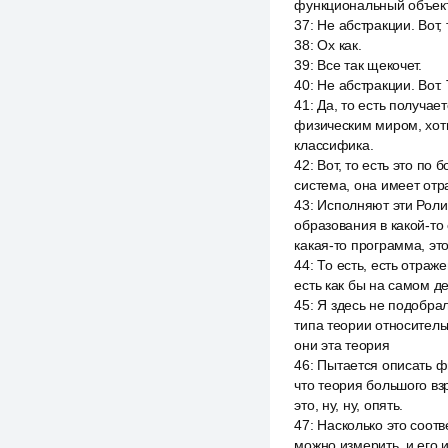
функциональный объект 
37
:
Не абстракции. Вот,
38
:
Ох как.
39
:
Все так щекочет.
40
:
Не абстракции. Вот. 
41
:
Да, то есть получае
физическим миром, хоть
классифика.
42
:
Вот, то есть это по
система, она имеет отр
43
:
Исполняют эти Роли 
образования в какой-то 
какая-то программа, это
44
:
То есть, есть отраж
есть как бы на самом д
45
:
Я здесь не подобрал
типа теории относитель
они эта теория
46
:
Пытается описать фи
что теория большого в
это, ну, ну, опять.
47
:
Насколько это соотв
можно измерить, и его и