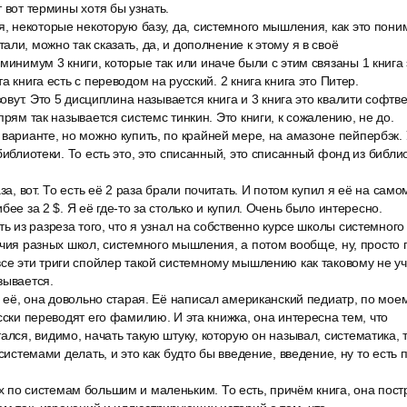
 вот термины хотя бы узнать.
я, некоторые некоторую базу, да, системного мышления, как это пони
ли, можно так сказать, да, и дополнение к этому я в своё
минимум 3 книги, которые так или иначе были с этим связаны 1 книга
а книга есть с переводом на русский. 2 книга книга это Питер.
 зовут. Это 5 дисциплина называется книга и 3 книга это квалити софт
прям так называется системс тинкин. Это книги, к сожалению, не до.
 варианте, но можно купить, по крайней мере, на амазоне пейпербэк.
библиотеки. То есть это, это списанный, это списанный фонд из библио
аза, вот. То есть её 2 раза брали почитать. И потом купил я её на сам
бее за 2 $. Я её где-то за столько и купил. Очень было интересно.
ть из разреза того, что я узнал на собственно курсе школы системног
ичия разных школ, системного мышления, а потом вообще, ну, просто 
се эти триги спойлер такой системному мышлению как таковому не уча
зывается.
м её, она довольно старая. Её написал американский педиатр, по мое
сски переводят его фамилию. И эта книжка, она интересна тем, что
ался, видимо, начать такую штуку, которую он называл, систематика, т
 системами делать, и это как будто бы введение, введение, ну то есть
 по системам большим и маленьким. То есть, причём книга, она пост