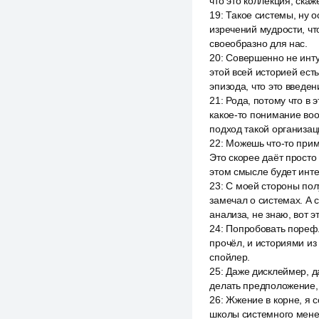
что это коллекция, ска
19
:
Такое системы, ну о
изречений мудрости, что
своеобразно для нас.
20
:
Совершенно не интуи
этой всей историей есть
эпизода, что это введен
21
:
Рода, потому что в 
какое-то понимание воо
подход такой организаци
22
:
Можешь что-то приме
Это скорее даёт прост
этом смысле будет инте
23
:
С моей стороны полу
замечал о системах. А 
анализа, не знаю, вот 
24
:
Попробовать порефле
прочёл, и историями из б
спойлер.
25
:
Даже дисклеймер, да
делать предположение, 
26
:
Жжение в корне, я с
школы системного менед