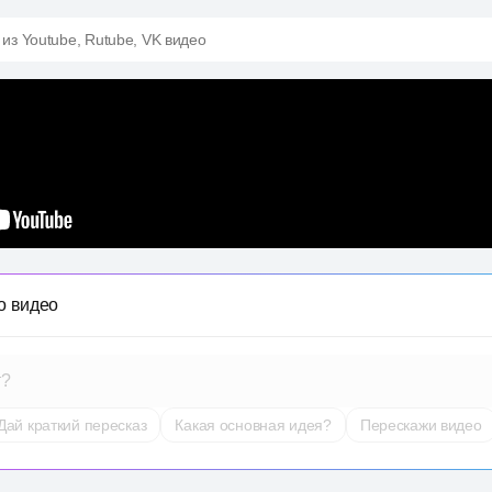
 из Youtube, Rutube, VK видео
о видео
т?
Дай краткий пересказ
Какая основная идея?
Перескажи видео