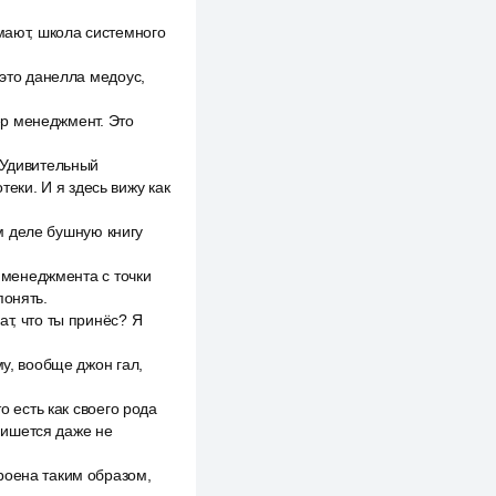
мают, школа системного
 это данелла медоус,
вер менеджмент. Это
 Удивительный
теки. И я здесь вижу как
ом деле бушную книгу
о менеджмента с точки
понять.
т, что ты принёс? Я
му, вообще джон гал,
о есть как своего рода
 пишется даже не
роена таким образом,