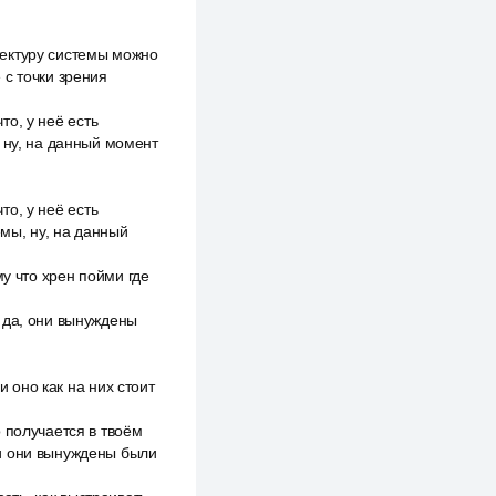
итектуру системы можно
 с точки зрения
то, у неё есть
 ну, на данный момент
то, у неё есть
емы, ну, на данный
му что хрен пойми где
 да, они вынуждены
и оно как на них стоит
 получается в твоём
, и они вынуждены были