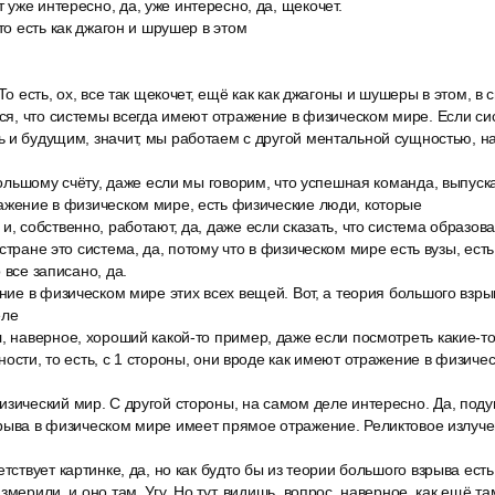
уже интересно, да, уже интересно, да, щекочет.
 то есть как джагон и шрушер в этом
То есть, ох, все так щекочет, ещё как как джагоны и шушеры в этом, в 
тся, что системы всегда имеют отражение в физическом мире. Если си
 и будущим, значит, мы работаем с другой ментальной сущностью, н
 большому счёту, даже если мы говорим, что успешная команда, выпус
ажение в физическом мире, есть физические люди, которые
и, собственно, работают, да, даже если сказать, что система образо
стране это система, да, потому что в физическом мире есть вузы, ест
 все записано, да.
ение в физическом мире этих всех вещей. Вот, а теория большого взрыв
еле
, наверное, хороший какой-то пример, даже если посмотреть какие-т
ности, то есть, с 1 стороны, они вроде как имеют отражение в физиче
зический мир. С другой стороны, на самом деле интересно. Да, подум
зрыва в физическом мире имеет прямое отражение. Реликтовое излуч
етствует картинке, да, но как будто бы из теории большого взрыва есть
змерили, и оно там. Угу. Но тут, видишь, вопрос, наверное, как ещё 