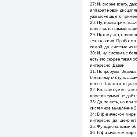
27
:
И, скорее всего, да
аппарат новой дисципли
уже можешь его примен
28
:
Ну, посмотрим, наск
надеюсь на комментарий
29
:
Потому что, помнишь
технологиях. Проблема 
самой, да, система из т
30
:
И, ну, система с бол
есть это скорее такая о
интересно. Давай.
31
:
Попробуем. Знаешь, 
большому счёту, класс
целое. Так что это цело
32
:
Больше суммы частей
простая сумма не даёт 
33
:
Да, то есть, но при
системное мышление 2 т
34
:
В физическом мире э
интересно, да, щекочет.
35
:
Функциональный объ
36
:
В физическом мире э