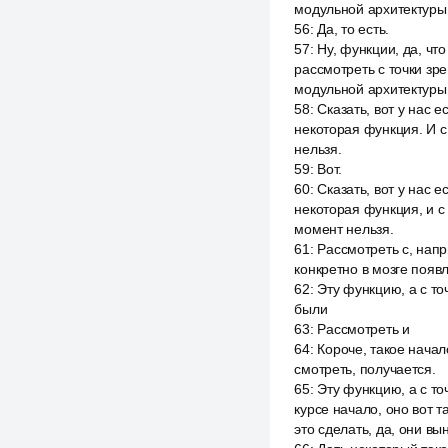
модульной архитектуры, 
56
:
Да, то есть.
57
:
Ну, функции, да, чт
рассмотреть с точки зр
модульной архитектуры, 
58
:
Сказать, вот у нас е
некоторая функция. И с
нельзя.
59
:
Вот.
60
:
Сказать, вот у нас е
некоторая функция, и с
момент нельзя.
61
:
Рассмотреть с, напр
конкретно в мозге появл
62
:
Эту функцию, а с т
были
63
:
Рассмотреть и
64
:
Короче, такое начало
смотреть, получается.
65
:
Эту функцию, а с то
курсе начало, оно вот т
это сделать, да, они в