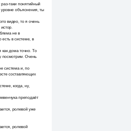
к раз-таки понятийный
 уровне объяснения, ты
это видео, то я очень
 истор.
облема не в
 есть в системе, в
я как дома точно. То
ому посмотрим. Очень
ое система и, по
месте составляющих
теме, когда, ну,
 левенчука преподаёт
ается, ролевой уже
ается, ролевой