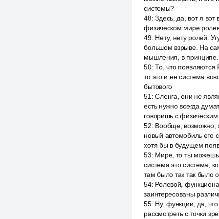
системы?
48
:
Здесь, да, вот я вот
физическом мире ролево
49
:
Нету, нету ролей. У
большом взрыве. На сам
мышления, в принципе.
50
:
То, что появляются 
то это и не система вов
бытового
51
:
Сленга, они не явля
есть нужно всегда дума
говоришь с физическим
52
:
Вообще, возможно, х
новый автомобиль его се
хотя бы в будущем поя
53
:
Мире, то ты можешь 
система это система, к
там было так так было
54
:
Ролевой, функционал
заинтересованы различны
55
:
Ну, функции, да, чт
рассмотреть с точки зр