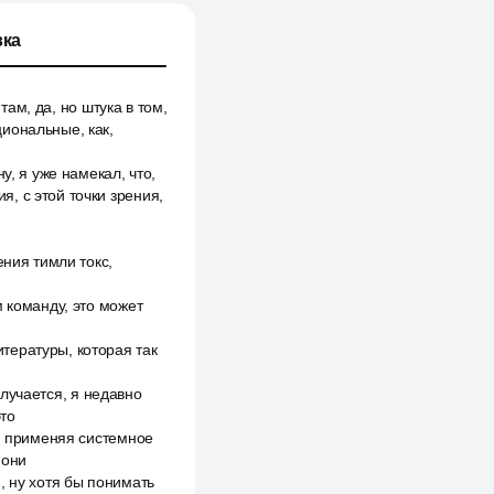
ка
там, да, но штука в том,
иональные, как,
у, я уже намекал, что,
я, с этой точки зрения,
ения тимли токс,
 команду, это может
тературы, которая так
олучается, я недавно
то
я, применяя системное
 они
, ну хотя бы понимать