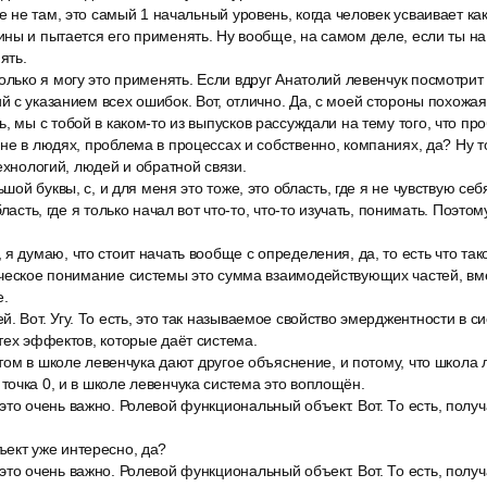
же не там, это самый 1 начальный уровень, когда человек усваивает ка
ны и пытается его применять. Ну вообще, на самом деле, если ты на
ять.
олько я могу это применять. Если вдруг Анатолий левенчук посмотрит 
 с указанием всех ошибок. Вот, отлично. Да, с моей стороны похожая
, мы с тобой в каком-то из выпусков рассуждали на тему того, что пр
не в людях, проблема в процессах и собственно, компаниях, да? Ну то
ехнологий, людей и обратной связи.
ьшой буквы, с, и для меня это тоже, это область, где я не чувствую себ
бласть, где я только начал вот что-то, что-то изучать, понимать. Поэт
я думаю, что стоит начать вообще с определения, да, то есть что так
ическое понимание системы это сумма взаимодействующих частей, в
е.
. Вот. Угу. То есть, это так называемое свойство эмерджентности в сис
тех эффектов, которые даёт система.
 этом в школе левенчука дают другое объяснение, и потому, что школа
очка 0, и в школе левенчука система это воплощён.
то очень важно. Ролевой функциональный объект. Вот. То есть, получ
ект уже интересно, да?
то очень важно. Ролевой функциональный объект. Вот. То есть, получ