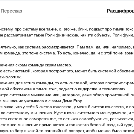
Пересказ
Расшифров
стему, про систему все такие, о, это же, блин, подкаст про тимли токс 
 рассматривает такие Роли физические, как эти объекты, Роли функц
ятельно, как система рассматривается. Пам пам, да, или, например, н
 команда, это тоже система. То есть, конечно, да, и с этой точки зрени
печения скрам команду скрам мастер.
о есть системой, которая построит это, может быть системой обеспеч
ехнологиях.
ечения для scrum команды, то есть системой, которая построит скрам
емой обеспечения тимли токс, подкаст о лидерстве и технологиях.
нтро системное мышление или, наверное, даже обзор прочитанной ли
е мышление указывала и с вами Дима Егор.
 я знаю, что у тебя 6 листов конспекта, у меня 6 листов конспекта, и п
не по системному мышлению. Курс школы системного менеджмента, и э
тся системное саморазвитие, то есть как самообучаться, развиватьс
истемное мышление применяется и так как это базовый вводный курс,
кую-то базу и какой-то понятийный аппарат, чтобы можно было потом