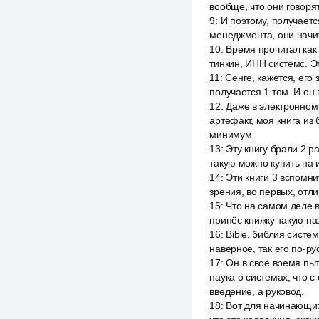
вообще, что они говорят
9
:
И поэтому, получаетс
менеджмента, они начита
10
:
Время прочитал как 
тинкин, ИНН системс. Эт
11
:
Сенге, кажется, его
получается 1 том. И он 
12
:
Даже в электронном
артефакт, моя книга из 
минимум
13
:
Эту книгу брали 2 р
такую можно купить на и
14
:
Эти книги 3 вспомни
зрения, во первых, отл
15
:
Что на самом деле в
принёс книжку такую на
16
:
Bible, библия систе
наверное, так его по-ру
17
:
Он в своё время пыт
наука о системах, что с
введение, а руковод.
18
:
Вот для начинающих