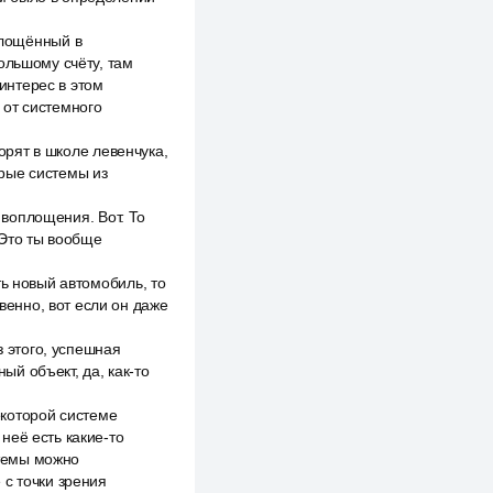
оплощённый в
ольшому счёту, там
 интерес в этом
 от системного
ворят в школе левенчука,
орые системы из
о воплощения. Вот. То
 Это ты вообще
ть новый автомобиль, то
твенно, вот если он даже
з этого, успешная
й объект, да, как-то
некоторой системе
 неё есть какие-то
стемы можно
 с точки зрения