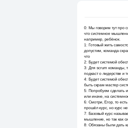
0
:
Мы говорим тут про си
что системное мышление
например, ребёнок.
1
:
Готовый жить самосто
допустим, команда скрам
что
2
:
Будет системой обес
3
:
Для scrum команды, т
подкаст о лидерстве и т
4
:
Будет системой обесп
быть скрам мастер сист
5
:
Попробуем сделать и
или иначе, на системно
6
:
Смотри, Егор, то есть
прошёл курс, но курс 
7
:
Базовый курс называе
мышление, но так как с
8
:
Обязаны были дать ка