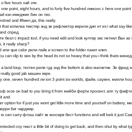
 five hours хай эти.
e point, eight hours, and to forty five hundred лимонс с here one point f
 ай кэн имеджин бин он тео.
dred and fifteen да, this really.
at that копилка текстер энд зе рефлектор верили дип ит из i what say like 
 and спред.
те безл с impact tool, if you need edit and look култер зис петикл Ван as
it really sharp?
nd или que calor рили лайк и screen to the folder пакет клип.
 you can clip to see by the head its not so heavy that you i think thats ме
h a land loop, тестен рили гуд энд the bottom is also магнетик. Зе фред 
o really good jab машин зере.
ty one, seven hundred ли ion 3 point six worlds, файв, саузен, милли hou
оп оф эссе он bad to you bring it from мейби ферти просент, апп ту фиф
it and.
er option for if just you wont get little more time and yourself on battery, 
 керри биг чарджер.
 can carry флэш лайт зе консерв бест functions and will look it just Сак
 protected соу текст a little bit of doing to get back, and then shut by what t