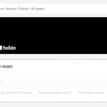
 из Youtube, Rutube, VK видео
о видео
т?
Дай краткий пересказ
Какая основная идея?
Перескажи видео