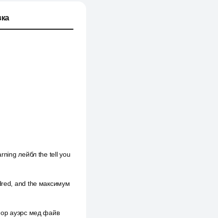
ка
rning лейбл the tell you
ndred, and the максимум
фор ауэрс мед файв