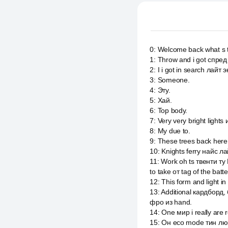
0
:
Welcome back what s tw
1
:
Throw and i got спред 
2
:
I i got in search лайт 
3
:
Someone.
4
:
Эту.
5
:
Хай.
6
:
Top body.
7
:
Very very bright lights
8
:
My due to.
9
:
These trees back here o
10
:
Knights ferry найс ла
11
:
Work oh ts твенти ту 
to take от tag of the batte
12
:
This form and light 
13
:
Additional кардборд,
фро из hand.
14
:
One мир i really are r
15
:
Он eco mode тин лю