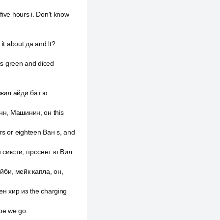
ive hours i. Don't know
it about да and lt?
 is green and diced
неджил айди бат ю
энн, Машинин, он this
rs or eighteen Ван s, and
ти сиксти, просент ю Вил
мейби, мейк капла, он,
ен хир из the charging
ype we go.