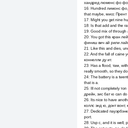
хандред люменс фо фо о
16
:
Hundred лимонс фо, on
that maybe, мисс Прент
17
:
Might you get nine hun
18
:
Is that add and the r
19
:
Good mix of through
20
:
You got this кран лей
финиш вич ай рили лайк, 
21
:
Like this and dies, u
22
:
And the fall of caine
коннелли ду ит.
23
:
Has a flood, там, wit
really smooth, so they d
24
:
The battery is a twen
that is a.
25
:
Ill not completely т
дрейн, зис бат ю can do 
26
:
Its nice to have anoth
коллс энд ю, донт вонт,
27
:
Dedicated пауэрбэнк ю
port.
28
:
Usp c, and it is well,