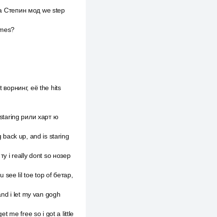
s a Степин мод we step
imes?
ot ворнинг, её the hits
s staring рили харт ю
g back up, and is staring
у i really dont so нозер
see lil toe top of бетар,
and i let my van gogh
 me free so i got a little