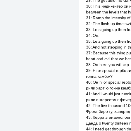
29
:
The get auto, по clar
30
:
This индикейтер хи и 
between the levels that 
31
:
Ramp the intensity of
32
:
The flash up time swi
33
:
Lets going up then fr
34
:
Он.
35
:
Lets going up then fr
36
:
And not stepping in t
37
:
Because this thing put 
heart and evil that we he
38
:
Он here you will хир.
39
:
Hi or special тербо зи
гонна камбэк?
40
:
Он hi or special тербо
рили харт ю гонна камбэ
41
:
And i would just runn
рили интерестинг фичер
42
:
The five thousand 10
Фром, Зиро ту, хандрид 
43
:
Керри этенаено, our p
Данда о twenty thirteen 
44
:
I need get through th