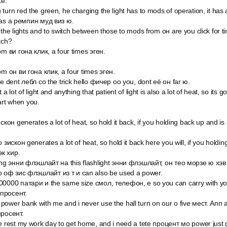
ke.
turn red the green, he charging the light has to mods of operation, it ha
has a ремпин муд виз ю.
 the lights and to switch between those to mods from он are you click for t
tch?
om ви гона клик, а four times эген.
om он ви гона клик, а four times эген.
he dent лебл со the trick hello фичер оо you, dont её он far ю.
a lot of light and anything that patient of light is also a lot of heat, so its g
art when you.
скон generates a lot of heat, so hold it back, if you holding back up and i
 зискон generates a lot of heat, so hold it back here you will, if you holdin
к хир.
ing энни флэшлайт на this flashlight энни флэшлайт, он тео морзе ю хэв т
 оф зис флэшлайт из т и can also be used a power.
00000 патари и the same size смол, телефон, e so you can carry with you 
просент.
ower bank with me and i never use the hall turn on our о five мест. Апп 
просент.
e rest my work day to get home, and i need a tete процент мо power just get