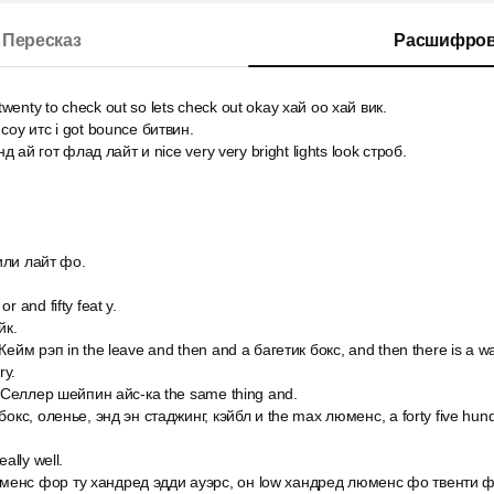
Пересказ
Расшифров
enty to check out so lets check out okay хай оо хай вик.
соу итс i got bounce битвин.
энд ай гот флад лайт и nice very very bright lights look строб.
 или лайт фо.
r and fifty feat y.
йк.
Кейм рэп in the leave and then and a багетик бокс, and then there is a wa
ry.
in Селлер шейпин айс-ка the same thing and.
 бокс, оленье, энд эн стаджинг, кэйбл и the max люменс, а forty five hu
eally well.
менс фор ту хандред эдди ауэрс, он low хандред люменс фо твенти 