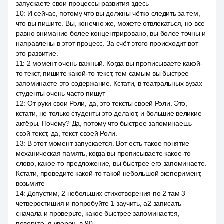
запускаете свои процессы развития здесь
10
:
И сейчас, потому что вы должны чётко следить за тем,
что вы пишите. Вы, конечно же, можете отвлекаться, но все
равно внимание более концентрировано, вы более точны и
направлены в этот процесс. За счёт этого происходит вот
это развитие.
11
:
2 момент очень важный. Когда вы прописываете какой-
то текст, пишите какой-то текст, тем самым вы быстрее
запоминаете это содержание. Кстати, в театральных вузах
студенты очень часто пишут
12
:
От руки свои Роли, да, это тексты своей Роли. Это,
кстати, не только студенты это делают, и большие великие
актёры. Почему? Да, потому что быстрее запоминаешь
свой текст, да, текст своей Роли.
13
:
В этот момент запускается. Вот есть такое понятие
механическая память, когда вы прописываете какое-то
слово, какое-то предложение, вы быстрее его запоминаете.
Кстати, проведите какой-то такой небольшой эксперимент,
возьмите
14
:
Допустим, 2 небольших стихотворения по 2 там 3
четверостишия и попробуйте 1 заучить, a2 записать
сначала и проверьте, какое быстрее запоминается,
поверьте, я уверен, в 90.