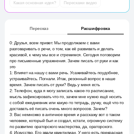
Какая основная идея?
Перескажи видео
Пересказ
Расшифровка
0
:
Друзья, всем привет. Мы продолжаем с вами
разговаривать о речи, о том, как её развивать и делать
красивой, к чему мы все и стремимся. Сегодня поговорим
про письменные упражнения. Зачем писать от руки и как
это
1
:
Влияет на нашу с вами речь. Усаживайтесь поудобнее,
устраивайтесь. Погнали. Итак, резонный вопрос в наше
время. Зачем писать от руки? Ведь у меня есть
2
:
Телефон, куда я могу записать какое-то расписание,
мысль зафиксировать что-то, зачем мне нужно ещё носить
с собой ежедневник или какую-то тетрадь, ручку, ещё что-то
доставать её писать очень много вопросов. Зачем?
3
:
Вас немножко в античное время и расскажу вот о таком
человеке, который был и создал, кстати, огромную систему
по развитию ораторского мастерства, да, ораторского.
4
:
Искусство. Его звали квинтилиан. У него есть прекрасная