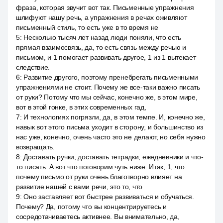
фраза, которая звучит вот так. Письменные упражнения
шлифуют нашу речь, а упражнения в речах оживляют
письменный стиль, то есть уже в то время не
5
:
Несколько тысяч лет назад люди поняли, что есть
прямая взаимосвязь, да, то есть связь между речью и
письмом, и 1 помогает развивать другое, 1 из 1 вытекает
следствие.
6
:
Развитие другого, поэтому пренебрегать письменными
упражнениями не стоит. Почему же все-таки важно писать
от руки? Потому что мы сейчас, конечно же, в этом мире,
вот в этой гонке, в этих современных гад,
7
:
И технологиях погрязли, да, в этом темпе. И, конечно же,
навык вот этого письма уходит в сторону, и большинство из
нас уже, конечно, очень часто это не делают, но себя нужно
возвращать.
8
:
Доставать ручки, доставать тетрадки, ежедневники и что-
то писать. А вот что поговорим чуть ниже. Итак, 1, что
почему письмо от руки очень благотворно влияет на
развитие нашей с вами речи, это то, что
9
:
Оно заставляет вот быстрее развиваться и обучаться.
Почему? Да, потому что вы концентрируетесь и
сосредотачиваетесь активнее. Вы внимательно, да,