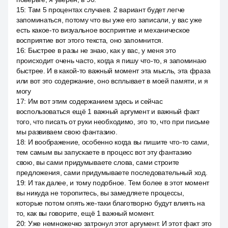
15
:
Там 5 процентах случаев. 2 вариант будет легче
запоминаться, потому что вы уже его записали, у вас уже
есть какое-то визуальное восприятие и механическое
восприятие вот этого текста, оно запомнится.
16
:
Быстрее в разы не знаю, как у вас, у меня это
происходит очень часто, когда я пишу что-то, я запоминаю
быстрее. И в какой-то важный момент эта мысль, эта фраза
или вот это содержание, оно всплывает в моей памяти, и я
могу
17
:
Им вот этим содержанием здесь и сейчас
воспользоваться ещё 1 важный аргумент и важный факт
того, что писать от руки необходимо, это то, что при письме
мы развиваем свою фантазию.
18
:
И воображение, особенно когда вы пишите что-то сами,
тем самым вы запускаете в процесс вот эту фантазию
свою, вы сами придумываете слова, сами строите
предложения, сами придумываете последовательный ход.
19
:
И так далее, и тому подобное. Тем более в этот момент
вы никуда не торопитесь, вы замедляете процессы,
которые потом опять же-таки благотворно будут влиять на
то, как вы говорите, ещё 1 важный момент.
20
:
Уже немножечко затронул этот аргумент. И этот факт это