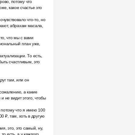
рово, потому что
же, какое счастье это
очувствовало что-то, но
знают, абрахам масала,
то, что мы с вами
циональный план уже,
актуализации. То есть,
быть счастливым, это
руг там, или он
сожалению, а какие
и не видит этого, чтобы
, потому что я имею 100
0 ₽, там, хоть в другую
ия, это, это самый, ну,
то есть, а у каждого