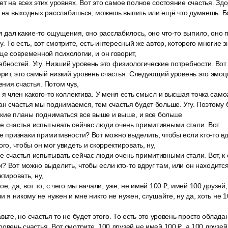
т на всех этих уровнях. Вот это самое полное состояние счастья. Здо
ы на выходных расслабишься, можешь выпить или ещё что думаешь. Бо
 я дал какие-то ощущения, оно расслабилось, оно что-то выпило, оно п
у. То есть, вот смотрите, есть интересный же автор, которого многие 
бще современной психологии, и он говорит,
бностей. Угу. Низший уровень это физиологические потребности. Вот 
ворит, это самый низкий уровень счастья. Следующий уровень это эмо
ния счастья. Потом чув,
 я член какого-то коллектива. У меня есть смысл и высшая точка само
ан счастья мы поднимаемся, тем счастья будет больше. Угу. Поэтому 
тонкие планы подниматься все выше и выше, и все больше
е счастья испытывать сейчас люди очень примитивными стали. Вот.
е признаки примитивности? Вот можно выделить, чтобы если кто-то вд
ого, чтобы он мог увидеть и скорректировать, ну,
е счастья испытывать сейчас люди очень примитивными стали. Вот, к 
 Вот можно выделить, чтобы если кто-то вдруг там, или он находится 
ктировать, ну,
ое, да, вот то, с чего мы начали, уже, не имей 100 ₽, имей 100 друзей
ли я никому не нужен и мне никто не нужен, слушайте, ну да, хоть не 10
ьте, но счастья то не будет этого. То есть это уровень просто обладан
овень счастья. Вот смотрите, 100 друзей не имей 100 ₽, а 100 друзей, 