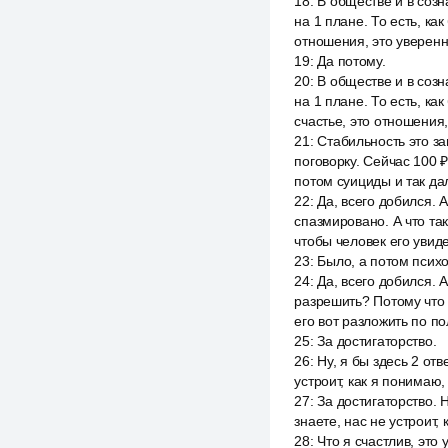
18
:
В обществе и в созн
на 1 плане. То есть, ка
отношения, это уверенн
19
:
Да потому.
20
:
В обществе и в созн
на 1 плане. То есть, ка
счастье, это отношения,
21
:
Стабильность это з
поговорку. Сейчас 100 ₽
потом суициды и так дал
22
:
Да, всего добился. А
спазмировано. А что так
чтобы человек его увиде
23
:
Было, а потом психо
24
:
Да, всего добился. А
разрешить? Потому что 
его вот разложить по по
25
:
За достигаторство.
26
:
Ну, я бы здесь 2 отв
устроит, как я понимаю, 
27
:
За достигаторство. Н
знаете, нас не устроит, 
28
:
Что я счастлив, это 