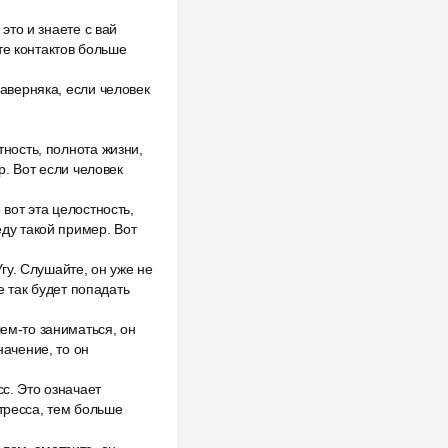
 это и знаете с вай
те контактов больше
Наверняка, если человек
тность, полнота жизни,
р. Вот если человек
 вот эта целостность,
еду такой пример. Вот
гу. Слушайте, он уже не
е так будет попадать
чем-то заниматься, он
начение, то он
сс. Это означает
стресса, тем больше