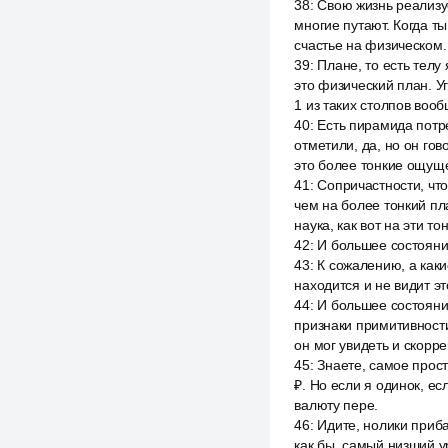
38
:
Свою жизнь реализуе
многие путают. Когда т
счастье на физическом.
39
:
Плане, то есть телу
это физический план. Уг
1 из таких столпов воо
40
:
Есть пирамида потре
отметили, да, но он го
это более тонкие ощуще
41
:
Сопричастности, что
чем на более тонкий пл
наука, как вот на эти 
42
:
И большее состояни
43
:
К сожалению, а каки
находится и не видит эт
44
:
И большее состояни
признаки примитивности?
он мог увидеть и скорре
45
:
Знаете, самое прост
₽. Но если я одинок, ес
валюту пере.
46
:
Идите, нолики прибав
как бы, самый низший ур