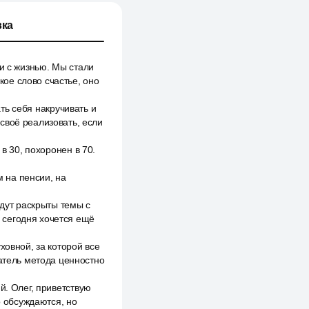
ка
и с жизнью. Мы стали
кое слово счастье, оно
ать себя накручивать и
своё реализовать, если
в 30, похоронен в 70.
м на пенсии, на
удут раскрыты темы с
 сегодня хочется ещё
ховной, за которой все
датель метода ценностно
й. Олег, приветствую
о обсуждаются, но