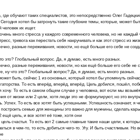
, где обучают таких специалистов, это непосредственно Олег Гадецки
 Сегодня хотел бы затронуть такие глубокие темы, которые, может быт
 человек их ищет.
чень много стресса у каждого современного человека, но не каждый 
ресс, тревога как перестать себя накручивать и как этот стресс из жиз
ечно, разные переживания, новости, но ещё больше его себе не созда
что это? Глобальный вопрос. Да, я думаю, есть много разных.
ечно, разные переживания, новости, но как ещё больше его себе не с
 ну что это? Глобальный вопрос? Да, я думаю, есть много разных.
 может быть, сейчас 1 из основных, который хотел бы упомянуть сейча
гаторства. То есть вперёд, вперёд, вперёд. Цель добился, пошёл, поб
 я хочу. То есть в самом общем случае у человека, вот если мы возьмё
ия от жизни или 2 цели, хотя люди это не формулируют, но это внутри
ль. Успех. То есть все хотят быть успешными. Успешность означает, я 
 построить семью для женщины это важно для мужчины, сделать карье
2 ещё цель, и все хотят её тоже, хотя они
 цель счастья. То есть вот 2 самые главные такие наши цели, к кото
ться в чем-то, то есть добиться чего-то. Угу. И быть счастливым. Но 
ре