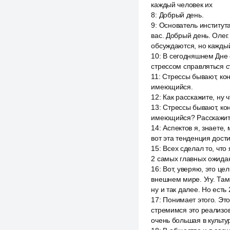
каждый человек их
8
:
Добрый день.
9
:
Основатель института
вас. Добрый день. Олег.
обсуждаются, но каждый
10
:
В сегодняшнем Дне о
стрессом справляться ст
11
:
Стрессы бывают, кон
имеющийся.
12
:
Как расскажите, ну 
13
:
Стрессы бывают, кон
имеющийся? Расскажите,
14
:
Аспектов я, знаете,
вот эта тенденция дости
15
:
Всех сделал то, что
2 самых главных ожидан
16
:
Вот, уверяю, это це
внешнем мире. Угу. Там
ну и так далее. Но есть 
17
:
Понимает этого. Это
стремимся это реализова
очень большая в культу