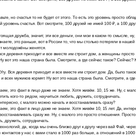
ьте, но счастья то не будет от этого. То есть это уровень просто обла
й уровень счастья. Вот смотрите, 100 друзей не имей 100 ₽, а 100 друз
оящая дружба, значит, эти все деньги, они мои в каком-то смысле, ну,
 знаете, это раньше, вот в России то, что мы столько потеряли в нашей
от молодожёны женятся.
ся деревня приходит и все вместе им строит дом, а женщины просто 
 Ну вот это наша страна была. Смотрите, а где сейчас такое? Сейчас?
Угу. Вся деревня приходит и все вместе им строит дом. Да, было так
 и всех мужиков кормят. Ну вот это наша страна была. Смотрите, а гд
аем, это факт в лицо даже не знаем. Хотя живём. 10, 15 же. Ну, с мал
тить кого-то рядом, научиться любить, дружить, сотрудничать.
интересно, с малого можно начать и восстанавливать сразу?
аем, это факт в лицо даже не знаем. Хотя живём 10, 15 лет. Да, интер
восстанавливать сразу же. Ну, с малого это просто отношения. Просто 
ь, дружить, сотрудничать.
ехнологий, да, когда мы очень близко друг к другу через вай Фай, через
 контактов у нас с вами стало в 1000 раз больше, а отношений в 1000