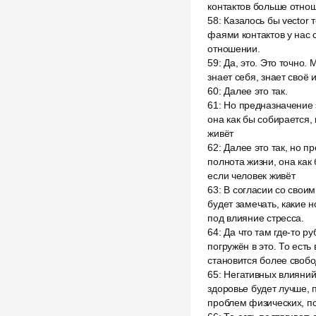
контактов больше отно
58
:
Казалось бы vector т
фаями контактов у нас 
отношении.
59
:
Да, это. Это точно.
знает себя, знает своё 
60
:
Далее это так.
61
:
Но предназначение э
она как бы собирается, 
живёт
62
:
Далее это так, но п
полнота жизни, она как 
если человек живёт
63
:
В согласии со свои
будет замечать, какие н
под влияние стресса.
64
:
Да что там где-то р
погружён в это. То есть
становится более своб
65
:
Негативных влияний 
здоровье будет лучше, 
проблем физических, пс