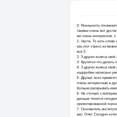
0
:
Реальность откликает
такими очень вот достиг
же очень интересное, с
1
:
Части. То есть слово 
как этот стресс из жиз
все 3
2
:
3 других колеса своё
3
:
Крутится что делать 
4
:
3 других колеса своё
надгробии написано уме
5
:
Друзья, всех приветс
очень интересным и ду
больше раскрывать имен
6
:
Не столько с материа
дальше тянется сегодня
ориентированной психо
7
:
Основатель института
вас. Олег. Сегодня хоте