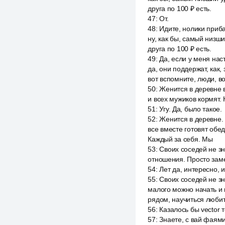
друга по 100 ₽ есть.
47
:
От.
48
:
Идите, нолики прибав
ну, как бы, самый низши
друга по 100 ₽ есть.
49
:
Да, если у меня наст
да, они поддержат, как,
вот вспомните, люди, в
50
:
Женится в деревне в
и всех мужиков кормят.
51
:
Угу. Да, было такое.
52
:
Женится в деревне. 
все вместе готовят обед
Каждый за себя. Мы
53
:
Своих соседей не зн
отношения. Просто заме
54
:
Лет да, интересно, 
55
:
Своих соседей не зн
малого можно начать и 
рядом, научиться любит
56
:
Казалось бы vector т
57
:
Знаете, с вай фаями