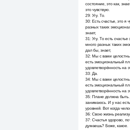
состояние, это как, знае
это чувствую.
29
:
Угу. То.
30
:
Есть счастье, это я
разных таких эмоционал
знает,
31
:
Угу. То есть счастье
много разных таких эмо
дал бы, знает,
32
:
Мы с вами целостные
есть эмоциональный пла
удовлетворённость на э
33
:
Да.
34
:
Мы с вами целостные
есть эмоциональный пла
удовлетворённость на э
35
:
Плане должна быть. 
занимаюсь. И у нас есть
уровней. Вот когда чело
36
:
Свою жизнь реализуе
37
:
Счастья здорово, по
думаешь? Боже, какое.