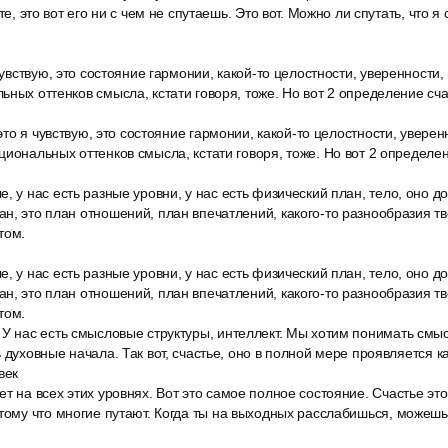
те, это вот его ни с чем не спутаешь. Это вот. Можно ли спутать, что я 
 чувствую, это состояние гармонии, какой-то целостности, уверенности,
ьных оттенков смысла, кстати говоря, тоже. Но вот 2 определение сча
 это я чувствую, это состояние гармонии, какой-то целостности, уверен
циональных оттенков смысла, кстати говоря, тоже. Но вот 2 определен
, у нас есть разные уровни, у нас есть физический план, тело, оно д
н, это план отношений, план впечатлений, какого-то разнообразия тв
том.
, у нас есть разные уровни, у нас есть физический план, тело, оно д
н, это план отношений, план впечатлений, какого-то разнообразия тв
том.
У нас есть смысловые структуры, интеллект. Мы хотим понимать смыс
 духовные начала. Так вот, счастье, оно в полной мере проявляется ка
век
т на всех этих уровнях. Вот это самое полное состояние. Счастье эт
тому что многие путают. Когда ты на выходных расслабишься, можешь