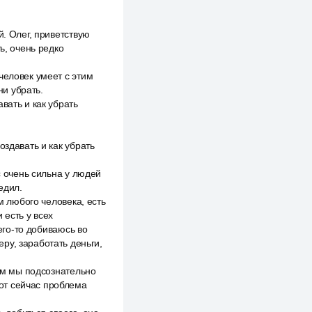
й. Олег, приветствую
ь, очень редко
человек умеет с этим
ни убрать.
вать и как убрать
оздавать и как убрать
с очень сильна у людей
едил.
м любого человека, есть
 есть у всех
чего-то добиваюсь во
ру, заработать деньги,
рым мы подсознательно
вот сейчас проблема