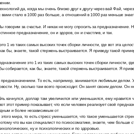
шении.
ехнологий да, когда мы очень близко друг к другу через вай Фай, через
с вами стало в 1000 раз больше, а отношений в 1000 раз меньше знае
 Мы говорим за счастье. И никак не могу спросить за предназначение. 
истинное предназначение, он и здоров, он и счастлив, и так.
то 1 из таких самых высоких точек сборки личности, где вот эта целос
как бы, знаете, такой стержень выстраивается. Я приведу такой приме
редназначение это 1 из таких самых высоких точек сборки личности, где
бы собирается, как бы, знаете, такой стержень выстраивается. Я прив
м предназначением. То есть, например, занимается любимым делом. У
овости. Ну, сколько там всего происходит. Он занят своим делом. Он н
убль качнулся, доллар там увеличился или уменьшился, ему нравится 
 вот этот пример показывает, что если человек реализует своё предназ
одным и более независимым от
этого мира, то есть стресс уменьшается, что такое уменьшается стре
потому что вы как специалист по психосоматике, знаете, чем больше 
ихологических, ну и психологических и по здоровью.