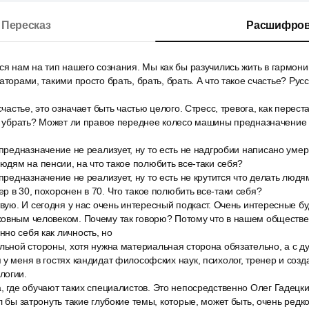
Пересказ
Расшифров
ся нам на тип нашего сознания. Мы как бы разучились жить в гармони
аторами, такими просто брать, брать, брать. А что такое счастье? Русс
счастье, это означает быть частью целого. Стресс, тревога, как перест
ни убрать? Может ли правое переднее колесо машины предназначение 
 предназначение не реализует, ну то есть не надгробии написано умер 
людям на пенсии, на что такое полюбить все-таки себя?
 предназначение не реализует, ну то есть не крутится что делать людя
р в 30, похоронен в 70. Что такое полюбить все-таки себя?
твую. И сегодня у нас очень интересный подкаст. Очень интересные б
ховным человеком. Почему так говорю? Потому что в нашем обществе
но себя как личность, но
льной стороны, хотя нужна материальная сторона обязательно, а с ду
 у меня в гостях кандидат философских наук, психолог, тренер и соз
логии.
, где обучают таких специалистов. Это непосредственно Олег Гадецки
л бы затронуть такие глубокие темы, которые, может быть, очень редк