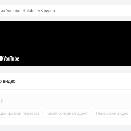
 из Youtube, Rutube, VK видео
о видео
т?
Дай краткий пересказ
Какая основная идея?
Перескажи видео