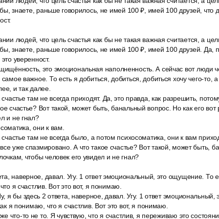
ании людей, что цель счастья как бы не такая важная считается, а цел
к бы, знаете, раньше говорилось, не имей 100 ₽, имей 100 друзей, что д
ост.
ании людей, что цель счастья как бы не такая важная считается, а цел
к бы, знаете, раньше говорилось, не имей 100 ₽, имей 100 друзей. Да, п
 это уверенност.
ащищённость, это эмоциональная наполненность. А сейчас вот люди че
 самое важное. То есть я добиться, добиться, добиться хочу чего-то, 
ее, и так далее.
 счастье там не всегда приходят. Да, это правда, как разрешить, потом
ое счастье? Вот такой, может быть, банальный вопрос. Но как его вот
л и не гнал?
соматика, они к вам.
 счастье там не всегда было, а потом психосоматика, они к вам приходя
все уже спазмировано. А что такое счастье? Вот такой, может быть, б
лочкам, чтобы человек его увидел и не гнал?
ета, наверное, давал. Угу. 1 ответ эмоциональный, это ощущение. То е
что я счастлив. Вот это вот, я понимаю.
у, я бы здесь 2 ответа, наверное, давал. Угу. 1 ответ эмоциональный,
как я понимаю, что я счастлив. Вот это вот, я понимаю.
уже что-то не то. Я чувствую, что я счастлив, я переживаю это состояни